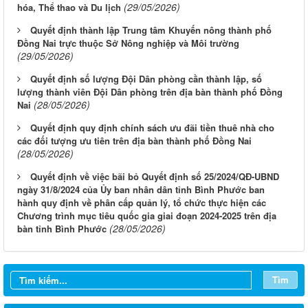
(29/05/2026)
hóa, Thể thao và Du lịch
Quyết định thành lập Trung tâm Khuyến nông thành phố
Đồng Nai trực thuộc Sở Nông nghiệp và Môi trường
(29/05/2026)
Quyết định số lượng Đội Dân phòng cần thành lập, số
lượng thành viên Đội Dân phòng trên địa bàn thành phố Đồng
(28/05/2026)
Nai
Quyết định quy định chính sách ưu đãi tiền thuê nhà cho
các đối tượng ưu tiên trên địa bàn thành phố Đồng Nai
(28/05/2026)
Quyết định về việc bãi bỏ Quyết định số 25/2024/QĐ-UBND
ngày 31/8/2024 của Ủy ban nhân dân tỉnh Bình Phước ban
hành quy định về phân cấp quản lý, tổ chức thực hiện các
Chương trình mục tiêu quốc gia giai đoạn 2024-2025 trên địa
(28/05/2026)
bàn tỉnh Bình Phước
Từ ngày 03/8/2026 đến ngày 09/8/2026
Từ ngày 27/7/2026 đến ngày 02/8/2026
Tìm
Từ ngày 20/7/2026 đến ngày 26/7/2026