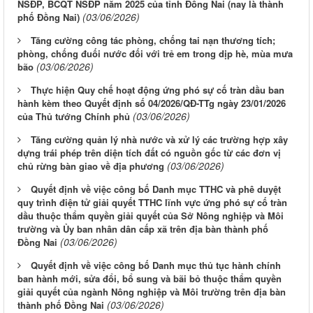
NSĐP, BCQT NSĐP năm 2025 của tỉnh Đồng Nai (nay là thành
(03/06/2026)
phố Đồng Nai)
Tăng cường công tác phòng, chống tai nạn thương tích;
phòng, chống đuối nước đối với trẻ em trong dịp hè, mùa mưa
(03/06/2026)
bão
Thực hiện Quy chế hoạt động ứng phó sự cố tràn dầu ban
hành kèm theo Quyết định số 04/2026/QĐ-TTg ngày 23/01/2026
(03/06/2026)
của Thủ tướng Chính phủ
Tăng cường quản lý nhà nước và xử lý các trường hợp xây
dựng trái phép trên diện tích đất có nguồn gốc từ các đơn vị
(03/06/2026)
chủ rừng bàn giao về địa phương
Quyết định về việc công bố Danh mục TTHC và phê duyệt
quy trình điện tử giải quyết TTHC lĩnh vực ứng phó sự cố tràn
dầu thuộc thẩm quyền giải quyết của Sở Nông nghiệp và Môi
trường và Ủy ban nhân dân cấp xã trên địa bàn thành phố
(03/06/2026)
Đồng Nai
Quyết định về việc công bố Danh mục thủ tục hành chính
ban hành mới, sửa đổi, bổ sung và bãi bỏ thuộc thẩm quyền
giải quyết của ngành Nông nghiệp và Môi trường trên địa bàn
(03/06/2026)
thành phố Đồng Nai