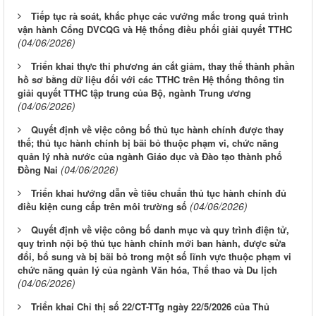
Tiếp tục rà soát, khắc phục các vướng mắc trong quá trình
vận hành Cổng DVCQG và Hệ thống điều phối giải quyết TTHC
(04/06/2026)
Triển khai thực thi phương án cắt giảm, thay thế thành phần
hồ sơ bằng dữ liệu đối với các TTHC trên Hệ thống thông tin
giải quyết TTHC tập trung của Bộ, ngành Trung ương
(04/06/2026)
Quyết định về việc công bố thủ tục hành chính được thay
thế; thủ tục hành chính bị bãi bỏ thuộc phạm vi, chức năng
quản lý nhà nước của ngành Giáo dục và Đào tạo thành phố
(04/06/2026)
Đồng Nai
Triển khai hướng dẫn về tiêu chuẩn thủ tục hành chính đủ
(04/06/2026)
điều kiện cung cấp trên môi trường số
Quyết định về việc công bố danh mục và quy trình điện tử,
quy trình nội bộ thủ tục hành chính mới ban hành, được sửa
đổi, bổ sung và bị bãi bỏ trong một số lĩnh vực thuộc phạm vi
chức năng quản lý của ngành Văn hóa, Thể thao và Du lịch
(04/06/2026)
Triển khai Chỉ thị số 22/CT-TTg ngày 22/5/2026 của Thủ