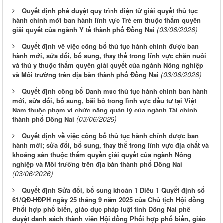
Quyết định phê duyệt quy trình điện tử giải quyết thủ tục
hành chính mới ban hành lĩnh vực Trẻ em thuộc thẩm quyền
(03/06/2026)
giải quyết của ngành Y tế thành phố Đồng Nai
Quyết định về việc công bố thủ tục hành chính được ban
hành mới, sửa đổi, bổ sung, thay thế trong lĩnh vực chăn nuôi
và thú y thuộc thẩm quyền giải quyết của ngành Nông nghiệp
(03/06/2026)
và Môi trường trên địa bàn thành phố Đồng Nai
Quyết định công bố Danh mục thủ tục hành chính ban hành
mới, sửa đổi, bổ sung, bãi bỏ trong lĩnh vực đầu tư tại Việt
Nam thuộc phạm vi chức năng quản lý của ngành Tài chính
(03/06/2026)
thành phố Đồng Nai
Quyết định về việc công bố thủ tục hành chính được ban
hành mới; sửa đổi, bổ sung, thay thế trong lĩnh vực địa chất và
khoáng sản thuộc thẩm quyền giải quyết của ngành Nông
nghiệp và Môi trường trên địa bàn thành phố Đồng Nai
(03/06/2026)
Quyết định Sửa đổi, bổ sung khoản 1 Điều 1 Quyết định số
61/QĐ-HĐPH ngày 25 tháng 9 năm 2025 của Chủ tịch Hội đồng
Phối hợp phổ biến, giáo dục pháp luật tỉnh Đồng Nai phê
duyệt danh sách thành viên Hội đồng Phối hợp phổ biến, giáo