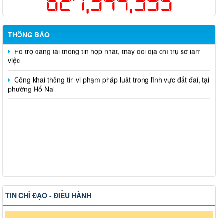
627,344,395
sức khỏe định kỳ hoặc khám sàng lọc miễn phí ít nhất mỗi năm
một lần cho người dân trên địa bàn thành phố Đồng Nai
THÔNG BÁO
Hỗ trợ đăng tải thông tin hợp nhất, thay đổi địa chỉ trụ sở làm
việc
Công khai thông tin vi phạm pháp luật trong lĩnh vực đất đai, tại
phường Hố Nai
TIN CHỈ ĐẠO - ĐIỀU HÀNH