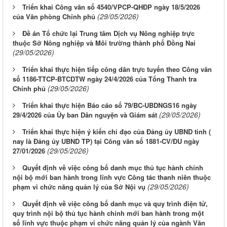
Triển khai Công văn số 4540/VPCP-QHĐP ngày 18/5/2026
(29/05/2026)
của Văn phòng Chính phủ
Đề án Tổ chức lại Trung tâm Dịch vụ Nông nghiệp trực
thuộc Sở Nông nghiệp và Môi trường thành phố Đồng Nai
(29/05/2026)
Triển khai thực hiện tiếp công dân trực tuyến theo Công văn
số 1186-TTCP-BTCDTW ngày 24/4/2026 của Tổng Thanh tra
(29/05/2026)
Chính phủ
Triển khai thực hiện Báo cáo số 79/BC-UBDNGS16 ngày
(29/05/2026)
29/4/2026 của Ủy ban Dân nguyện và Giám sát
Triển khai thực hiện ý kiến chỉ đạo của Đảng ủy UBND tỉnh (
nay là Đảng ủy UBND TP) tại Công văn số 1881-CV/ĐU ngày
(29/05/2026)
27/01/2026
Quyết định về việc công bố danh mục thủ tục hành chính
nội bộ mới ban hành trong lĩnh vực Công tác thanh niên thuộc
(29/05/2026)
phạm vi chức năng quản lý của Sở Nội vụ
Quyết định về việc công bố danh mục và quy trình điện tử,
quy trình nội bộ thủ tục hành chính mới ban hành trong một
số lĩnh vực thuộc phạm vi chức năng quản lý của ngành Văn