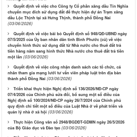
Quyết định về việc cho Công ty Cổ phần xăng dầu Tín Nghĩa
chuyển mục đích sử dụng đất để thực hiện dự án Trạm xăng
dầu Lộc Thịnh tại xã Hưng Thịnh, thành phố Đồng Nai
(03/06/2026)
Quyết định về việc bãi bỏ Quyết định số 948/QĐ-UBND ngày
07/5/2025 của Ủy ban nhân dân tỉnh Bình Phước (cũ) về việc
chuyển hình thức sử dụng đất từ Nhà nước cho thuê đất trả
tiền hàng năm sang hình thức Nhà nước cho thuê đất trả tiền
(03/06/2026)
một lần
Quyết định về việc công nhận danh sách các tổ chức, cá
nhân tham gia mạng lưới tư vấn viên pháp luật trên địa bàn
(03/06/2026)
thành phố Đồng Nai
Triển khai thực hiện Nghị định số 136/2026/NĐ-CP ngày
07/4/2026 của Chính phủ sửa đổi, bổ sung một số điều của
Nghị định số 100/2024/NĐ-CP ngày 26/7/2024 của Chính phủ
quy định chi tiết một số điều của Luật Nhà ở về phát triển và
(03/06/2026)
quản lý nhà ở xã hội
Thực hiện Công văn số 2948/BGDĐT-GDMN ngày 26/5/2026
(03/06/2026)
của Bộ Giáo dục và Đào tạo