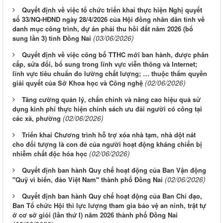
Quyết định về việc tổ chức triển khai thực hiện Nghị quyết
số 33/NQ-HĐND ngày 28/4/2026 của Hội đồng nhân dân tỉnh về
danh mục công trình, dự án phải thu hồi đất năm 2026 (bổ
(03/06/2026)
sung lần 3) tỉnh Đồng Nai
Quyết định về việc công bố TTHC mới ban hành, được phân
cấp, sửa đổi, bổ sung trong lĩnh vực viễn thông và Internet;
lĩnh vực tiêu chuẩn đo lường chất lượng; … thuộc thẩm quyền
(02/06/2026)
giải quyết của Sở Khoa học và Công nghệ
Tăng cường quản lý, chấn chỉnh và nâng cao hiệu quả sử
dụng kinh phí thực hiện chính sách ưu đãi người có công tại
(02/06/2026)
các xã, phường
Triển khai Chương trình hỗ trợ xóa nhà tạm, nhà dột nát
cho đối tượng là con đẻ của người hoạt động kháng chiến bị
(02/06/2026)
nhiễm chất độc hóa học
Quyết định ban hành Quy chế hoạt động của Ban Vận động
(02/06/2026)
"Quỹ vì biển, đảo Việt Nam" thành phố Đồng Nai
Quyết định ban hành Quy chế hoạt động của Ban Chỉ đạo,
Ban Tổ chức Hội thi lực lượng tham gia bảo vệ an ninh, trật tự
ở cơ sở giỏi (lần thứ I) năm 2026 thành phố Đồng Nai