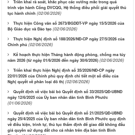
Triển khai rà soát, khắc phục các vướng mắc trong quá
trình vận hành Cổng DVCQG, Hệ thống điều phối giải quyết thủ
(02/06/2026)
tục hành chính
Thực hiện Công văn số 2673/BGDĐT-VP ngày 15/5/2026 của
(02/06/2026)
Bộ Giáo dục và Đào tạo
Thực hiện Nghị định số 188/2026/NĐ-CP ngày 27/5/2026 của
(02/06/2026)
Chính phủ
Kế hoạch thực hiện Tháng hành động phòng, chống ma túy
(02/06/2026)
năm 2026 (từ ngày 01/6/2026 đến ngày 30/6/2026)
Triển khai thực hiện Nghị định số 35/2026/NĐ-CP ngày
22/01/2026 của Chính phủ quy định chi tiết một số điều của
(02/06/2026)
Nghị quyết về phân loại đô thị
Quyết định về việc bãi bỏ Quyết định số 33/2025/QĐ-UBND
ngày 12/6/2025 của Ủy ban nhân dân tỉnh Bình Phước
(01/06/2026)
Quyết định về việc bãi bỏ Quyết định số 21/2025/QĐ-UBND
ngày 25/4/2025 của Ủy ban nhân dân tỉnh Bình Phước quy định
về điều kiện, trình tự, thủ tục thẩm định để giao đất không đấu
giá quyền sử dụng đất cho cá nhân trên địa bàn tỉnh Bình