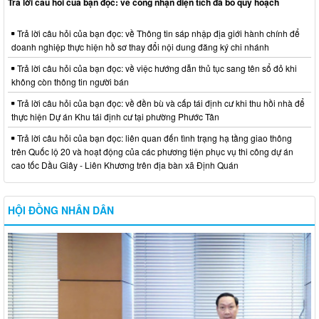
Trả lời câu hỏi của bạn đọc: về công nhận diện tích đã bỏ quy hoạch
Trả lời câu hỏi của bạn đọc: về Thông tin sáp nhập địa giới hành chính để
doanh nghiệp thực hiện hồ sơ thay đổi nội dung đăng ký chi nhánh
Trả lời câu hỏi của bạn đọc: về việc hướng dẫn thủ tục sang tên sổ đỏ khi
không còn thông tin người bán
Trả lời câu hỏi của bạn đọc: về đền bù và cấp tái định cư khi thu hồi nhà để
thực hiện Dự án Khu tái định cư tại phường Phước Tân
Trả lời câu hỏi của bạn đọc: liên quan đến tình trạng hạ tầng giao thông
trên Quốc lộ 20 và hoạt động của các phương tiện phục vụ thi công dự án
cao tốc Dầu Giây - Liên Khương trên địa bàn xã Định Quán
HỘI ĐỒNG NHÂN DÂN