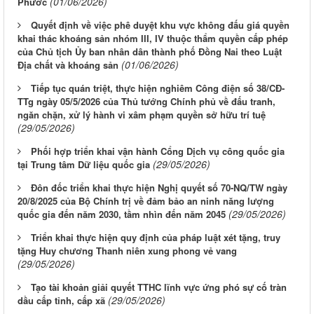
(01/06/2026)
Phước
Quyết định về việc phê duyệt khu vực không đấu giá quyền
khai thác khoáng sản nhóm III, IV thuộc thẩm quyền cấp phép
của Chủ tịch Ủy ban nhân dân thành phố Đồng Nai theo Luật
(01/06/2026)
Địa chất và khoáng sản
Tiếp tục quán triệt, thực hiện nghiêm Công điện số 38/CĐ-
TTg ngày 05/5/2026 của Thủ tướng Chính phủ về đấu tranh,
ngăn chặn, xử lý hành vi xâm phạm quyền sở hữu trí tuệ
(29/05/2026)
Phối hợp triển khai vận hành Cổng Dịch vụ công quốc gia
(29/05/2026)
tại Trung tâm Dữ liệu quốc gia
Đôn đốc triển khai thực hiện Nghị quyết số 70-NQ/TW ngày
20/8/2025 của Bộ Chính trị về đảm bảo an ninh năng lượng
(29/05/2026)
quốc gia đến năm 2030, tầm nhìn đến năm 2045
Triển khai thực hiện quy định của pháp luật xét tặng, truy
tặng Huy chương Thanh niên xung phong vẻ vang
(29/05/2026)
Tạo tài khoản giải quyết TTHC lĩnh vực ứng phó sự cố tràn
(29/05/2026)
dầu cấp tỉnh, cấp xã