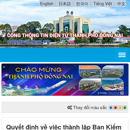
English
日本語
한국어
Tiếng Việt
中文
Thay đổi màu sắc
Quyết định về việc thành lập Ban Kiểm