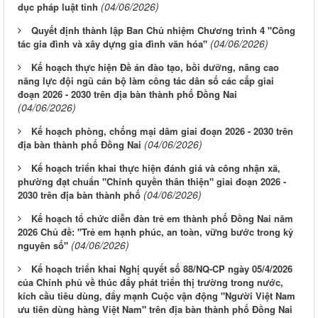
(04/06/2026)
dục pháp luật tỉnh
Quyết định thành lập Ban Chủ nhiệm Chương trình 4 "Công
(04/06/2026)
tác gia đình và xây dựng gia đình văn hóa"
Kế hoạch thực hiện Đề án đào tạo, bồi dưỡng, nâng cao
năng lực đội ngũ cán bộ làm công tác dân số các cấp giai
đoạn 2026 - 2030 trên địa bàn thành phố Đồng Nai
(04/06/2026)
Kế hoạch phòng, chống mại dâm giai đoạn 2026 - 2030 trên
(04/06/2026)
địa bàn thành phố Đồng Nai
Kế hoạch triển khai thực hiện đánh giá và công nhận xã,
phường đạt chuẩn "Chính quyền thân thiện" giai đoạn 2026 -
(04/06/2026)
2030 trên địa bàn thành phố
Kế hoạch tổ chức diễn đàn trẻ em thành phố Đồng Nai năm
2026 Chủ đề: "Trẻ em hạnh phúc, an toàn, vững bước trong kỷ
(04/06/2026)
nguyên số"
Kế hoạch triển khai Nghị quyết số 88/NQ-CP ngày 05/4/2026
của Chính phủ về thúc đẩy phát triển thị trường trong nước,
kích cầu tiêu dùng, đẩy mạnh Cuộc vận động "Người Việt Nam
ưu tiên dùng hàng Việt Nam" trên địa bàn thành phố Đồng Nai