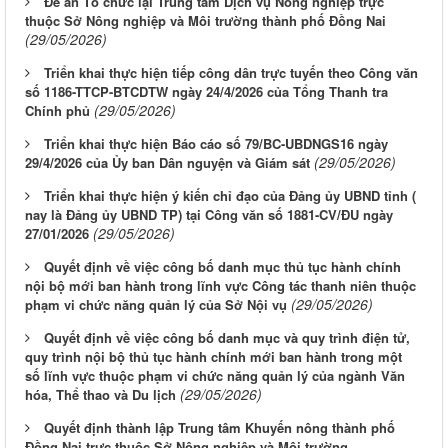
Đề án Tổ chức lại Trung tâm Dịch vụ Nông nghiệp trực
thuộc Sở Nông nghiệp và Môi trường thành phố Đồng Nai
(29/05/2026)
Triển khai thực hiện tiếp công dân trực tuyến theo Công văn
số 1186-TTCP-BTCDTW ngày 24/4/2026 của Tổng Thanh tra
(29/05/2026)
Chính phủ
Triển khai thực hiện Báo cáo số 79/BC-UBDNGS16 ngày
(29/05/2026)
29/4/2026 của Ủy ban Dân nguyện và Giám sát
Triển khai thực hiện ý kiến chỉ đạo của Đảng ủy UBND tỉnh (
nay là Đảng ủy UBND TP) tại Công văn số 1881-CV/ĐU ngày
(29/05/2026)
27/01/2026
Quyết định về việc công bố danh mục thủ tục hành chính
nội bộ mới ban hành trong lĩnh vực Công tác thanh niên thuộc
(29/05/2026)
phạm vi chức năng quản lý của Sở Nội vụ
Quyết định về việc công bố danh mục và quy trình điện tử,
quy trình nội bộ thủ tục hành chính mới ban hành trong một
số lĩnh vực thuộc phạm vi chức năng quản lý của ngành Văn
(29/05/2026)
hóa, Thể thao và Du lịch
Quyết định thành lập Trung tâm Khuyến nông thành phố
Đồng Nai trực thuộc Sở Nông nghiệp và Môi trường