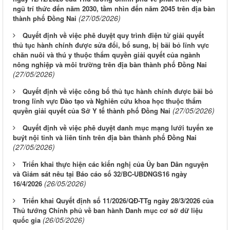
ngũ trí thức đến năm 2030, tầm nhìn đến năm 2045 trên địa bàn
(27/05/2026)
thành phố Đồng Nai
Quyết định về việc phê duyệt quy trình điện tử giải quyết
thủ tục hành chính được sửa đổi, bổ sung, bị bãi bỏ lĩnh vực
chăn nuôi và thú y thuộc thẩm quyền giải quyết của ngành
nông nghiệp và môi trường trên địa bàn thành phố Đồng Nai
(27/05/2026)
Quyết định về việc công bố thủ tục hành chính được bãi bỏ
trong lĩnh vực Đào tạo và Nghiên cứu khoa học thuộc thẩm
(27/05/2026)
quyền giải quyết của Sở Y tế thành phố Đồng Nai
Quyết định về việc phê duyệt danh mục mạng lưới tuyến xe
buýt nội tỉnh và liên tỉnh trên địa bàn thành phố Đồng Nai
(27/05/2026)
Triển khai thực hiện các kiến nghị của Ủy ban Dân nguyện
và Giám sát nêu tại Báo cáo số 32/BC-UBDNGS16 ngày
(26/05/2026)
16/4/2026
Triển khai Quyết định số 11/2026/QĐ-TTg ngày 28/3/2026 của
Thủ tướng Chính phủ về ban hành Danh mục cơ sở dữ liệu
(26/05/2026)
quốc gia