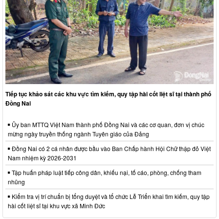
Tiếp tục khảo sát các khu vực tìm kiếm, quy tập hài cốt liệt sĩ tại thành phố
Đồng Nai
Ủy ban MTTQ Việt Nam thành phố Đồng Nai và các cơ quan, đơn vị chúc
mừng ngày truyền thống ngành Tuyên giáo của Đảng
Đồng Nai có 2 cá nhân được bầu vào Ban Chấp hành Hội Chữ thập đỏ Việt
Nam nhiệm kỳ 2026-2031
Tập huấn pháp luật tiếp công dân, khiếu nại, tố cáo, phòng, chống tham
nhũng
Kiểm tra vị trí chuẩn bị tổng duyệt và tổ chức Lễ Triển khai tìm kiếm, quy tập
hài cốt liệt sĩ tại khu vực xã Minh Đức