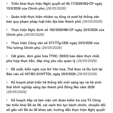
Triển khai thực hiện Nghị quyết số 66.17/2026/NQ-CP ngày
(26/05/2026)
15/5/2026 của Chính phủ
Quán triệt thực hiện nhiệm vụ tổng rà soát hệ thống văn
(26/05/2026)
bản quy phạm pháp luật trên địa bàn thành phố
Thực hiện Nghị định số 182/2026/NĐ-CP ngày 22/5/2026 của
(26/05/2026)
Chính phủ
Thực hiện Công văn số 571/TTg-CĐS ngày 24/5/2026 của
(26/05/2026)
Thủ tướng Chính phủ
Cắt giảm, đơn giản hóa TTHC, ĐKKD bảo đảm thực chất,
(26/05/2026)
phù hợp thực tiễn, đáp ứng yêu cầu quản lý
Đề xuất, kiến nghị của Sở Văn hoá, Thể thao và Du lịch tại
(26/05/2026)
Báo cáo số 447/BC-SVHTTDL ngày 20/5/2026
Kế hoạch phát triển hệ thống đổi mới sáng tạo và hệ sinh
thái khởi nghiệp sáng tạo thành phố Đồng Nai năm 2026
(26/05/2026)
Kế hoạch tiếp và làm việc với đoàn kiểm tra của Tổ Công
tác triển khai Đề án 06, cải cách thủ tục hành chính, chuyển đổi
số gắn với Đề án 06 khảo sát, hướng dẫn thực hiện Nghị quyết