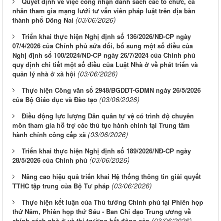
Quyết định về việc công nhận danh sách các tổ chức, cá
nhân tham gia mạng lưới tư vấn viên pháp luật trên địa bàn
(03/06/2026)
thành phố Đồng Nai
Triển khai thực hiện Nghị định số 136/2026/NĐ-CP ngày
07/4/2026 của Chính phủ sửa đổi, bổ sung một số điều của
Nghị định số 100/2024/NĐ-CP ngày 26/7/2024 của Chính phủ
quy định chi tiết một số điều của Luật Nhà ở về phát triển và
(03/06/2026)
quản lý nhà ở xã hội
Thực hiện Công văn số 2948/BGDĐT-GDMN ngày 26/5/2026
(03/06/2026)
của Bộ Giáo dục và Đào tạo
Điều động lực lượng Dân quân tự vệ có trình độ chuyên
môn tham gia hỗ trợ các thủ tục hành chính tại Trung tâm
(03/06/2026)
hành chính công cấp xã
Triển khai thực hiện Nghị định số 189/2026/NĐ-CP ngày
(03/06/2026)
28/5/2026 của Chính phủ
Nâng cao hiệu quả triển khai Hệ thống thông tin giải quyết
(03/06/2026)
TTHC tập trung của Bộ Tư pháp
Thực hiện kết luận của Thủ tướng Chính phủ tại Phiên họp
thứ Năm, Phiên họp thứ Sáu - Ban Chỉ đạo Trung ương về
(03/06/2026)
chính sách nhà ở và thị trường bất động sản