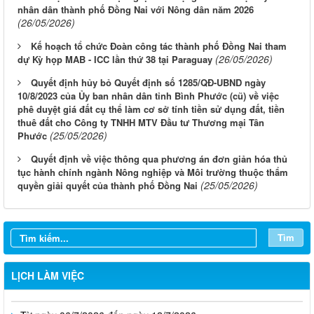
nhân dân thành phố Đồng Nai với Nông dân năm 2026
(26/05/2026)
Kế hoạch tổ chức Đoàn công tác thành phố Đồng Nai tham
(26/05/2026)
dự Kỳ họp MAB - ICC lần thứ 38 tại Paraguay
Quyết định hủy bỏ Quyết định số 1285/QĐ-UBND ngày
10/8/2023 của Ủy ban nhân dân tỉnh Bình Phước (cũ) về việc
phê duyệt giá đất cụ thể làm cơ sở tính tiền sử dụng đất, tiền
thuê đất cho Công ty TNHH MTV Đầu tư Thương mại Tân
(25/05/2026)
Phước
Quyết định về việc thông qua phương án đơn giản hóa thủ
tục hành chính ngành Nông nghiệp và Môi trường thuộc thẩm
(25/05/2026)
quyền giải quyết của thành phố Đồng Nai
Từ ngày 03/8/2026 đến ngày 09/8/2026
Từ ngày 27/7/2026 đến ngày 02/8/2026
Tìm
Từ ngày 20/7/2026 đến ngày 26/7/2026
LỊCH LÀM VIỆC
Từ ngày 13/7/2026 đến ngày 18/7/2026
Từ ngày 06/7/2026 đến ngày 12/7/2026