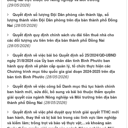
(29/05/2026)
Quyết định số lượng Đội Dân phòng cần thành lập, số
lượng thành viên Đội Dân phòng trên địa bàn thành phố Đồng
(28/05/2026)
Nai
Quyết định quy định chính sách ưu đãi tiền thuê nhà cho
các đối tượng ưu tiên trên địa bàn thành phố Đồng Nai
(28/05/2026)
Quyết định về việc bãi bỏ Quyết định số 25/2024/QĐ-UBND
ngày 31/8/2024 của Ủy ban nhân dân tỉnh Bình Phước ban
hành quy định về phân cấp quản lý, tổ chức thực hiện các
Chương trình mục tiêu quốc gia giai đoạn 2024-2025 trên địa
(28/05/2026)
bàn tỉnh Bình Phước
Quyết định về việc công bố Danh mục thủ tục hành chính
ban hành mới, sửa đổi, bổ sung và bãi bỏ thuộc thẩm quyền
giải quyết của ngành Nông nghiệp và Môi trường trên địa bàn
(28/05/2026)
thành phố Đồng Nai
Quyết định về việc phê duyệt quy trình giải quyết TTHC mới
ban hành, thay thế và bị bãi bỏ trong các lĩnh vực lâm nghiệp
và kiểm lâm; trồng trọt và bảo vệ thực vật;…và khoáng sản