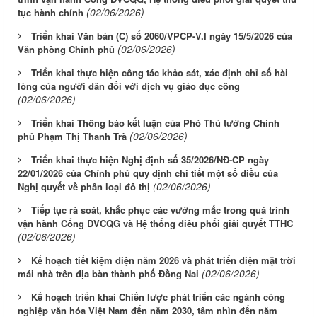
(02/06/2026)
tục hành chính
Triển khai Văn bản (C) số 2060/VPCP-V.I ngày 15/5/2026 của
(02/06/2026)
Văn phòng Chính phủ
Triển khai thực hiện công tác khảo sát, xác định chỉ số hài
lòng của người dân đối với dịch vụ giáo dục công
(02/06/2026)
Triển khai Thông báo kết luận của Phó Thủ tướng Chính
(02/06/2026)
phủ Phạm Thị Thanh Trà
Triển khai thực hiện Nghị định số 35/2026/NĐ-CP ngày
22/01/2026 của Chính phủ quy định chi tiết một số điều của
(02/06/2026)
Nghị quyết về phân loại đô thị
Tiếp tục rà soát, khắc phục các vướng mắc trong quá trình
vận hành Cổng DVCQG và Hệ thống điều phối giải quyết TTHC
(02/06/2026)
Kế hoạch tiết kiệm điện năm 2026 và phát triển điện mặt trời
(02/06/2026)
mái nhà trên địa bàn thành phố Đồng Nai
Kế hoạch triển khai Chiến lược phát triển các ngành công
nghiệp văn hóa Việt Nam đến năm 2030, tầm nhìn đến năm