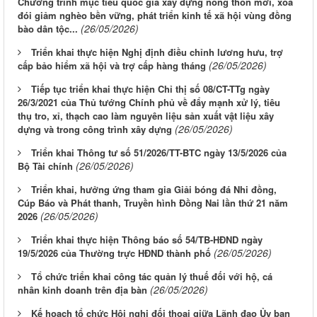
Chương trình mục tiêu quốc gia xây dựng nông thôn mới, xoá
đói giảm nghèo bền vững, phát triển kinh tế xã hội vùng đồng
(26/05/2026)
bào dân tộc...
Triển khai thực hiện Nghị định điều chỉnh lương hưu, trợ
(26/05/2026)
cấp bảo hiểm xã hội và trợ cấp hàng tháng
Tiếp tục triển khai thực hiện Chỉ thị số 08/CT-TTg ngày
26/3/2021 của Thủ tướng Chính phủ về đẩy mạnh xử lý, tiêu
thụ tro, xỉ, thạch cao làm nguyên liệu sản xuất vật liệu xây
(26/05/2026)
dựng và trong công trình xây dựng
Triển khai Thông tư số 51/2026/TT-BTC ngày 13/5/2026 của
(26/05/2026)
Bộ Tài chính
Triển khai, hưởng ứng tham gia Giải bóng đá Nhi đồng,
Cúp Báo và Phát thanh, Truyền hình Đồng Nai lần thứ 21 năm
(26/05/2026)
2026
Triển khai thực hiện Thông báo số 54/TB-HĐND ngày
(26/05/2026)
19/5/2026 của Thường trực HĐND thành phố
Tổ chức triển khai công tác quản lý thuế đối với hộ, cá
(26/05/2026)
nhân kinh doanh trên địa bàn
Kế hoạch tổ chức Hội nghị đối thoại giữa Lãnh đạo Ủy ban