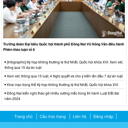
Trưởng đoàn Đại biểu Quốc hội thành phố Đồng Nai Vũ Hồng Văn điều hành
Phiên thảo luận tổ 6
[Infographic] Kỳ họp không thường lệ thứ Nhất, Quốc hội khóa XVI: Xem xét,
thông qua 15 dự án luật
Xem xét, thông qua 15 luật, 4 Nghị quyết và cho ý kiến lần đầu 7 dự án luật
Khai mạc trọng thể Kỳ họp không thường lệ thứ Nhất, Quốc hội khóa XVI
Đồng Nai kiến nghị tháo gỡ nhiều vướng mắc trong thi hành Luật Đất đai
năm 2024
Trang chủ
Cấu trúc trang
Liên hệ
Đăng nhập