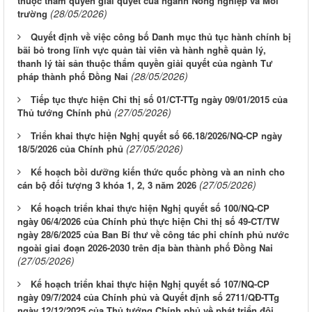
thuộc thẩm quyền giải quyết của ngành Nông nghiệp và Môi
(28/05/2026)
trường
Quyết định về việc công bố Danh mục thủ tục hành chính bị
bãi bỏ trong lĩnh vực quản tài viên và hành nghề quản lý,
thanh lý tài sản thuộc thẩm quyền giải quyết của ngành Tư
(28/05/2026)
pháp thành phố Đồng Nai
Tiếp tục thực hiện Chỉ thị số 01/CT-TTg ngày 09/01/2015 của
(27/05/2026)
Thủ tướng Chính phủ
Triển khai thực hiện Nghị quyết số 66.18/2026/NQ-CP ngày
(27/05/2026)
18/5/2026 của Chính phủ
Kế hoạch bồi dưỡng kiến thức quốc phòng và an ninh cho
(27/05/2026)
cán bộ đối tượng 3 khóa 1, 2, 3 năm 2026
Kế hoạch triển khai thực hiện Nghị quyết số 100/NQ-CP
ngày 06/4/2026 của Chính phủ thực hiện Chỉ thị số 49-CT/TW
ngày 28/6/2025 của Ban Bí thư về công tác phi chính phủ nước
ngoài giai đoạn 2026-2030 trên địa bàn thành phố Đồng Nai
(27/05/2026)
Kế hoạch triển khai thực hiện Nghị quyết số 107/NQ-CP
ngày 09/7/2024 của Chính phủ và Quyết định số 2711/QĐ-TTg
ngày 12/12/2025 của Thủ tướng Chính phủ về phát triển đội