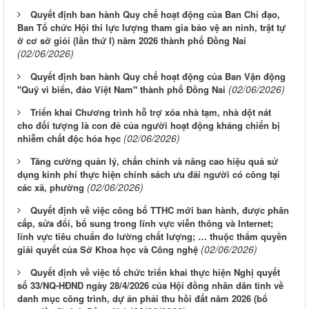
Quyết định ban hành Quy chế hoạt động của Ban Chỉ đạo,
Ban Tổ chức Hội thi lực lượng tham gia bảo vệ an ninh, trật tự
ở cơ sở giỏi (lần thứ I) năm 2026 thành phố Đồng Nai
(02/06/2026)
Quyết định ban hành Quy chế hoạt động của Ban Vận động
(02/06/2026)
"Quỹ vì biển, đảo Việt Nam" thành phố Đồng Nai
Triển khai Chương trình hỗ trợ xóa nhà tạm, nhà dột nát
cho đối tượng là con đẻ của người hoạt động kháng chiến bị
(02/06/2026)
nhiễm chất độc hóa học
Tăng cường quản lý, chấn chỉnh và nâng cao hiệu quả sử
dụng kinh phí thực hiện chính sách ưu đãi người có công tại
(02/06/2026)
các xã, phường
Quyết định về việc công bố TTHC mới ban hành, được phân
cấp, sửa đổi, bổ sung trong lĩnh vực viễn thông và Internet;
lĩnh vực tiêu chuẩn đo lường chất lượng; … thuộc thẩm quyền
(02/06/2026)
giải quyết của Sở Khoa học và Công nghệ
Quyết định về việc tổ chức triển khai thực hiện Nghị quyết
số 33/NQ-HĐND ngày 28/4/2026 của Hội đồng nhân dân tỉnh về
danh mục công trình, dự án phải thu hồi đất năm 2026 (bổ