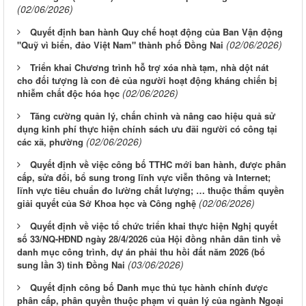
(02/06/2026)
Quyết định ban hành Quy chế hoạt động của Ban Vận động
(02/06/2026)
"Quỹ vì biển, đảo Việt Nam" thành phố Đồng Nai
Triển khai Chương trình hỗ trợ xóa nhà tạm, nhà dột nát
cho đối tượng là con đẻ của người hoạt động kháng chiến bị
(02/06/2026)
nhiễm chất độc hóa học
Tăng cường quản lý, chấn chỉnh và nâng cao hiệu quả sử
dụng kinh phí thực hiện chính sách ưu đãi người có công tại
(02/06/2026)
các xã, phường
Quyết định về việc công bố TTHC mới ban hành, được phân
cấp, sửa đổi, bổ sung trong lĩnh vực viễn thông và Internet;
lĩnh vực tiêu chuẩn đo lường chất lượng; … thuộc thẩm quyền
(02/06/2026)
giải quyết của Sở Khoa học và Công nghệ
Quyết định về việc tổ chức triển khai thực hiện Nghị quyết
số 33/NQ-HĐND ngày 28/4/2026 của Hội đồng nhân dân tỉnh về
danh mục công trình, dự án phải thu hồi đất năm 2026 (bổ
(03/06/2026)
sung lần 3) tỉnh Đồng Nai
Quyết định công bố Danh mục thủ tục hành chính được
phân cấp, phân quyền thuộc phạm vi quản lý của ngành Ngoại