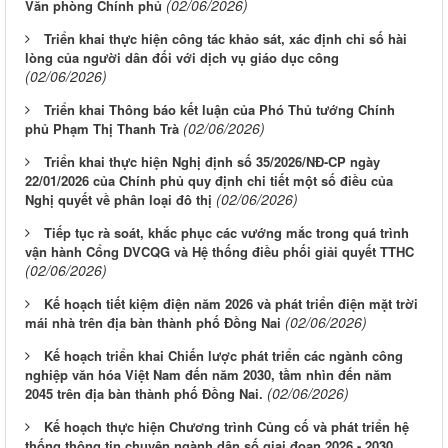
(02/06/2026)
Văn phòng Chính phủ
Triển khai thực hiện công tác khảo sát, xác định chỉ số hài
lòng của người dân đối với dịch vụ giáo dục công
(02/06/2026)
Triển khai Thông báo kết luận của Phó Thủ tướng Chính
(02/06/2026)
phủ Phạm Thị Thanh Trà
Triển khai thực hiện Nghị định số 35/2026/NĐ-CP ngày
22/01/2026 của Chính phủ quy định chi tiết một số điều của
(02/06/2026)
Nghị quyết về phân loại đô thị
Tiếp tục rà soát, khắc phục các vướng mắc trong quá trình
vận hành Cổng DVCQG và Hệ thống điều phối giải quyết TTHC
(02/06/2026)
Kế hoạch tiết kiệm điện năm 2026 và phát triển điện mặt trời
(02/06/2026)
mái nhà trên địa bàn thành phố Đồng Nai
Kế hoạch triển khai Chiến lược phát triển các ngành công
nghiệp văn hóa Việt Nam đến năm 2030, tầm nhìn đến năm
(02/06/2026)
2045 trên địa bàn thành phố Đồng Nai.
Kế hoạch thực hiện Chương trình Củng cố và phát triển hệ
thống thông tin chuyên ngành dân số giai đoạn 2026 - 2030