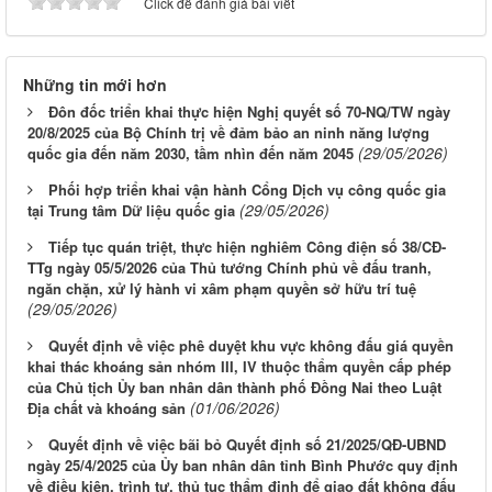
Click để đánh giá bài viết
Những tin mới hơn
Đôn đốc triển khai thực hiện Nghị quyết số 70-NQ/TW ngày
20/8/2025 của Bộ Chính trị về đảm bảo an ninh năng lượng
(29/05/2026)
quốc gia đến năm 2030, tầm nhìn đến năm 2045
Phối hợp triển khai vận hành Cổng Dịch vụ công quốc gia
(29/05/2026)
tại Trung tâm Dữ liệu quốc gia
Tiếp tục quán triệt, thực hiện nghiêm Công điện số 38/CĐ-
TTg ngày 05/5/2026 của Thủ tướng Chính phủ về đấu tranh,
ngăn chặn, xử lý hành vi xâm phạm quyền sở hữu trí tuệ
(29/05/2026)
Quyết định về việc phê duyệt khu vực không đấu giá quyền
khai thác khoáng sản nhóm III, IV thuộc thẩm quyền cấp phép
của Chủ tịch Ủy ban nhân dân thành phố Đồng Nai theo Luật
(01/06/2026)
Địa chất và khoáng sản
Quyết định về việc bãi bỏ Quyết định số 21/2025/QĐ-UBND
ngày 25/4/2025 của Ủy ban nhân dân tỉnh Bình Phước quy định
về điều kiện, trình tự, thủ tục thẩm định để giao đất không đấu