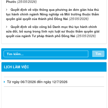
(25/05/2026)
Phước
Quyết định về việc thông qua phương án đơn giản hóa thủ
tục hành chính ngành Nông nghiệp và Môi trường thuộc thẩm
(25/05/2026)
quyền giải quyết của thành phố Đồng Nai
Quyết định về việc công bố Danh mục thủ tục hành chính
sửa đổi, bổ sung trong lĩnh vực luật sư thuộc thẩm quyền giải
(25/05/2026)
quyết của ngành Tư pháp thành phố Đồng Nai
Từ ngày 03/8/2026 đến ngày 09/8/2026
Từ ngày 27/7/2026 đến ngày 02/8/2026
Tìm
Từ ngày 20/7/2026 đến ngày 26/7/2026
LỊCH LÀM VIỆC
Từ ngày 13/7/2026 đến ngày 18/7/2026
Từ ngày 06/7/2026 đến ngày 12/7/2026