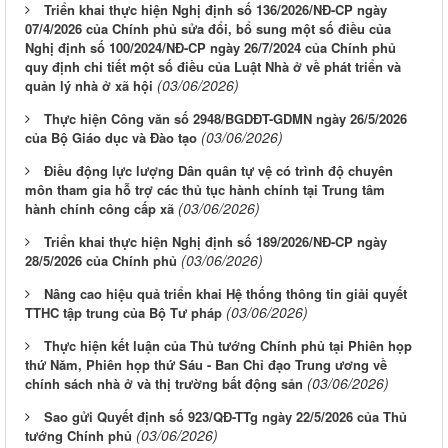
Triển khai thực hiện Nghị định số 136/2026/NĐ-CP ngày
07/4/2026 của Chính phủ sửa đổi, bổ sung một số điều của
Nghị định số 100/2024/NĐ-CP ngày 26/7/2024 của Chính phủ
quy định chi tiết một số điều của Luật Nhà ở về phát triển và
(03/06/2026)
quản lý nhà ở xã hội
Thực hiện Công văn số 2948/BGDĐT-GDMN ngày 26/5/2026
(03/06/2026)
của Bộ Giáo dục và Đào tạo
Điều động lực lượng Dân quân tự vệ có trình độ chuyên
môn tham gia hỗ trợ các thủ tục hành chính tại Trung tâm
(03/06/2026)
hành chính công cấp xã
Triển khai thực hiện Nghị định số 189/2026/NĐ-CP ngày
(03/06/2026)
28/5/2026 của Chính phủ
Nâng cao hiệu quả triển khai Hệ thống thông tin giải quyết
(03/06/2026)
TTHC tập trung của Bộ Tư pháp
Thực hiện kết luận của Thủ tướng Chính phủ tại Phiên họp
thứ Năm, Phiên họp thứ Sáu - Ban Chỉ đạo Trung ương về
(03/06/2026)
chính sách nhà ở và thị trường bất động sản
Sao gửi Quyết định số 923/QĐ-TTg ngày 22/5/2026 của Thủ
(03/06/2026)
tướng Chính phủ