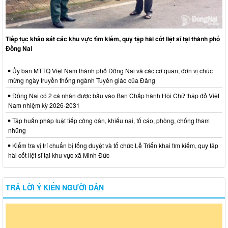
Tiếp tục khảo sát các khu vực tìm kiếm, quy tập hài cốt liệt sĩ tại thành phố
Đồng Nai
Ủy ban MTTQ Việt Nam thành phố Đồng Nai và các cơ quan, đơn vị chúc
mừng ngày truyền thống ngành Tuyên giáo của Đảng
Đồng Nai có 2 cá nhân được bầu vào Ban Chấp hành Hội Chữ thập đỏ Việt
Nam nhiệm kỳ 2026-2031
Tập huấn pháp luật tiếp công dân, khiếu nại, tố cáo, phòng, chống tham
nhũng
Kiểm tra vị trí chuẩn bị tổng duyệt và tổ chức Lễ Triển khai tìm kiếm, quy tập
hài cốt liệt sĩ tại khu vực xã Minh Đức
TRẢ LỜI Ý KIẾN NGƯỜI DÂN