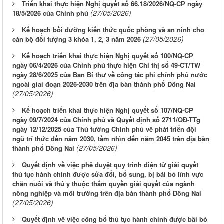
Triển khai thực hiện Nghị quyết số 66.18/2026/NQ-CP ngày
(27/05/2026)
18/5/2026 của Chính phủ
Kế hoạch bồi dưỡng kiến thức quốc phòng và an ninh cho
(27/05/2026)
cán bộ đối tượng 3 khóa 1, 2, 3 năm 2026
Kế hoạch triển khai thực hiện Nghị quyết số 100/NQ-CP
ngày 06/4/2026 của Chính phủ thực hiện Chỉ thị số 49-CT/TW
ngày 28/6/2025 của Ban Bí thư về công tác phi chính phủ nước
ngoài giai đoạn 2026-2030 trên địa bàn thành phố Đồng Nai
(27/05/2026)
Kế hoạch triển khai thực hiện Nghị quyết số 107/NQ-CP
ngày 09/7/2024 của Chính phủ và Quyết định số 2711/QĐ-TTg
ngày 12/12/2025 của Thủ tướng Chính phủ về phát triển đội
ngũ trí thức đến năm 2030, tầm nhìn đến năm 2045 trên địa bàn
(27/05/2026)
thành phố Đồng Nai
Quyết định về việc phê duyệt quy trình điện tử giải quyết
thủ tục hành chính được sửa đổi, bổ sung, bị bãi bỏ lĩnh vực
chăn nuôi và thú y thuộc thẩm quyền giải quyết của ngành
nông nghiệp và môi trường trên địa bàn thành phố Đồng Nai
(27/05/2026)
Quyết định về việc công bố thủ tục hành chính được bãi bỏ