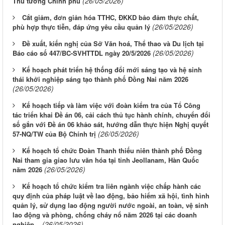
(26/05/2026)
Thủ tướng Chính phủ
Cắt giảm, đơn giản hóa TTHC, ĐKKD bảo đảm thực chất,
(26/05/2026)
phù hợp thực tiễn, đáp ứng yêu cầu quản lý
Đề xuất, kiến nghị của Sở Văn hoá, Thể thao và Du lịch tại
(26/05/2026)
Báo cáo số 447/BC-SVHTTDL ngày 20/5/2026
Kế hoạch phát triển hệ thống đổi mới sáng tạo và hệ sinh
thái khởi nghiệp sáng tạo thành phố Đồng Nai năm 2026
(26/05/2026)
Kế hoạch tiếp và làm việc với đoàn kiểm tra của Tổ Công
tác triển khai Đề án 06, cải cách thủ tục hành chính, chuyển đổi
số gắn với Đề án 06 khảo sát, hướng dẫn thực hiện Nghị quyết
(26/05/2026)
57-NQ/TW của Bộ Chính trị
Kế hoạch tổ chức Đoàn Thanh thiếu niên thành phố Đồng
Nai tham gia giao lưu văn hóa tại tỉnh Jeollanam, Hàn Quốc
(26/05/2026)
năm 2026
Kế hoạch tổ chức kiểm tra liên ngành việc chấp hành các
quy định của pháp luật về lao động, bảo hiểm xã hội, tình hình
quản lý, sử dụng lao động người nước ngoài, an toàn, vệ sinh
lao động và phòng, chống cháy nổ năm 2026 tại các doanh
(26/05/2026)
nghiệp...