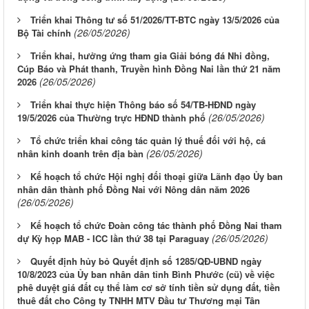
Triển khai Thông tư số 51/2026/TT-BTC ngày 13/5/2026 của
(26/05/2026)
Bộ Tài chính
Triển khai, hưởng ứng tham gia Giải bóng đá Nhi đồng,
Cúp Báo và Phát thanh, Truyền hình Đồng Nai lần thứ 21 năm
(26/05/2026)
2026
Triển khai thực hiện Thông báo số 54/TB-HĐND ngày
(26/05/2026)
19/5/2026 của Thường trực HĐND thành phố
Tổ chức triển khai công tác quản lý thuế đối với hộ, cá
(26/05/2026)
nhân kinh doanh trên địa bàn
Kế hoạch tổ chức Hội nghị đối thoại giữa Lãnh đạo Ủy ban
nhân dân thành phố Đồng Nai với Nông dân năm 2026
(26/05/2026)
Kế hoạch tổ chức Đoàn công tác thành phố Đồng Nai tham
(26/05/2026)
dự Kỳ họp MAB - ICC lần thứ 38 tại Paraguay
Quyết định hủy bỏ Quyết định số 1285/QĐ-UBND ngày
10/8/2023 của Ủy ban nhân dân tỉnh Bình Phước (cũ) về việc
phê duyệt giá đất cụ thể làm cơ sở tính tiền sử dụng đất, tiền
thuê đất cho Công ty TNHH MTV Đầu tư Thương mại Tân