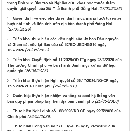
trong lĩnh vực Đào tạo và Nghiên cứu khoa học thuộc thẩm
(27/05/2026)
quyền giải quyết của Sở Y tế thành phố Đồng Nai
Quyết định về việc phê duyệt danh mục mạng lưới tuyến xe
buýt nội tỉnh và liên tỉnh trên địa bàn thành phố Đồng Nai
(27/05/2026)
Triển khai thực hiện các kiến nghị của Ủy ban Dân nguyện
và Giám sát nêu tại Báo cáo số 32/BC-UBDNGS16 ngày
(26/05/2026)
16/4/2026
Triển khai Quyết định số 11/2026/QĐ-TTg ngày 28/3/2026 của
Thủ tướng Chính phủ về ban hành Danh mục cơ sở dữ liệu
(26/05/2026)
quốc gia
Triển khai thực hiện Nghị quyết số 66.17/2026/NQ-CP ngày
(26/05/2026)
15/5/2026 của Chính phủ
Quán triệt thực hiện nhiệm vụ tổng rà soát hệ thống văn
(26/05/2026)
bản quy phạm pháp luật trên địa bàn thành phố
Thực hiện Nghị định số 182/2026/NĐ-CP ngày 22/5/2026 của
(26/05/2026)
Chính phủ
Thực hiện Công văn số 571/TTg-CĐS ngày 24/5/2026 của