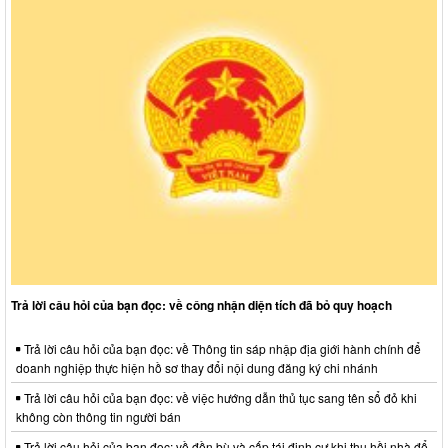
Trả lời câu hỏi của bạn đọc: về công nhận diện tích đã bỏ quy hoạch
Trả lời câu hỏi của bạn đọc: về Thông tin sáp nhập địa giới hành chính để
doanh nghiệp thực hiện hồ sơ thay đổi nội dung đăng ký chi nhánh
Trả lời câu hỏi của bạn đọc: về việc hướng dẫn thủ tục sang tên sổ đỏ khi
không còn thông tin người bán
Trả lời câu hỏi của bạn đọc: về đền bù và cấp tái định cư khi thu hồi nhà để