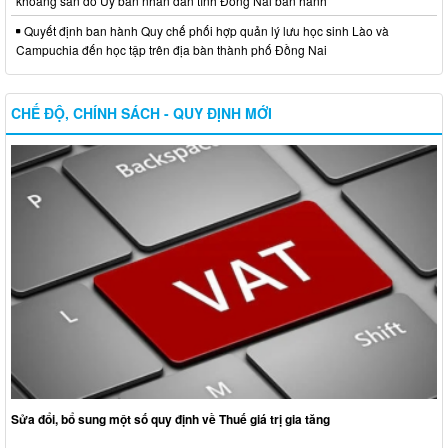
khoáng sản do Ủy ban nhân dân tỉnh Đồng Nai ban hành
Quyết định ban hành Quy chế phối hợp quản lý lưu học sinh Lào và
Campuchia đến học tập trên địa bàn thành phố Đồng Nai
CHẾ ĐỘ, CHÍNH SÁCH - QUY ĐỊNH MỚI
Sửa đổi, bổ sung một số quy định về Thuế giá trị gia tăng