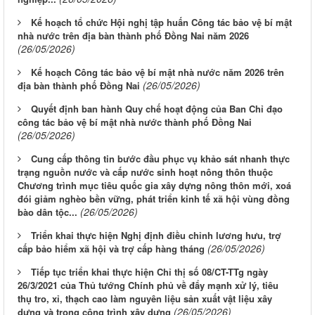
Kế hoạch tổ chức Hội nghị tập huấn Công tác bảo vệ bí mật
nhà nước trên địa bàn thành phố Đồng Nai năm 2026
(26/05/2026)
Kế hoạch Công tác bảo vệ bí mật nhà nước năm 2026 trên
(26/05/2026)
địa bàn thành phố Đồng Nai
Quyết định ban hành Quy chế hoạt động của Ban Chỉ đạo
công tác bảo vệ bí mật nhà nước thành phố Đồng Nai
(26/05/2026)
Cung cấp thông tin bước đầu phục vụ khảo sát nhanh thực
trạng nguồn nước và cấp nước sinh hoạt nông thôn thuộc
Chương trình mục tiêu quốc gia xây dựng nông thôn mới, xoá
đói giảm nghèo bền vững, phát triển kinh tế xã hội vùng đồng
(26/05/2026)
bào dân tộc...
Triển khai thực hiện Nghị định điều chỉnh lương hưu, trợ
(26/05/2026)
cấp bảo hiểm xã hội và trợ cấp hàng tháng
Tiếp tục triển khai thực hiện Chỉ thị số 08/CT-TTg ngày
26/3/2021 của Thủ tướng Chính phủ về đẩy mạnh xử lý, tiêu
thụ tro, xỉ, thạch cao làm nguyên liệu sản xuất vật liệu xây
(26/05/2026)
dựng và trong công trình xây dựng