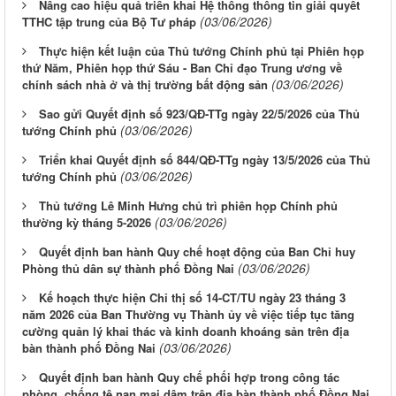
Nâng cao hiệu quả triển khai Hệ thống thông tin giải quyết
(03/06/2026)
TTHC tập trung của Bộ Tư pháp
Thực hiện kết luận của Thủ tướng Chính phủ tại Phiên họp
thứ Năm, Phiên họp thứ Sáu - Ban Chỉ đạo Trung ương về
(03/06/2026)
chính sách nhà ở và thị trường bất động sản
Sao gửi Quyết định số 923/QĐ-TTg ngày 22/5/2026 của Thủ
(03/06/2026)
tướng Chính phủ
Triển khai Quyết định số 844/QĐ-TTg ngày 13/5/2026 của Thủ
(03/06/2026)
tướng Chính phủ
Thủ tướng Lê Minh Hưng chủ trì phiên họp Chính phủ
(03/06/2026)
thường kỳ tháng 5-2026
Quyết định ban hành Quy chế hoạt động của Ban Chỉ huy
(03/06/2026)
Phòng thủ dân sự thành phố Đồng Nai
Kế hoạch thực hiện Chỉ thị số 14-CT/TU ngày 23 tháng 3
năm 2026 của Ban Thường vụ Thành ủy về việc tiếp tục tăng
cường quản lý khai thác và kinh doanh khoáng sản trên địa
(03/06/2026)
bàn thành phố Đồng Nai
Quyết định ban hành Quy chế phối hợp trong công tác
phòng, chống tệ nạn mại dâm trên địa bàn thành phố Đồng Nai