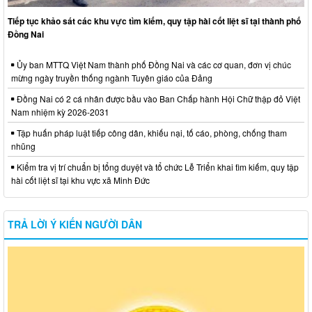
Tiếp tục khảo sát các khu vực tìm kiếm, quy tập hài cốt liệt sĩ tại thành phố
Đồng Nai
Ủy ban MTTQ Việt Nam thành phố Đồng Nai và các cơ quan, đơn vị chúc
mừng ngày truyền thống ngành Tuyên giáo của Đảng
Đồng Nai có 2 cá nhân được bầu vào Ban Chấp hành Hội Chữ thập đỏ Việt
Nam nhiệm kỳ 2026-2031
Tập huấn pháp luật tiếp công dân, khiếu nại, tố cáo, phòng, chống tham
nhũng
Kiểm tra vị trí chuẩn bị tổng duyệt và tổ chức Lễ Triển khai tìm kiếm, quy tập
hài cốt liệt sĩ tại khu vực xã Minh Đức
TRẢ LỜI Ý KIẾN NGƯỜI DÂN