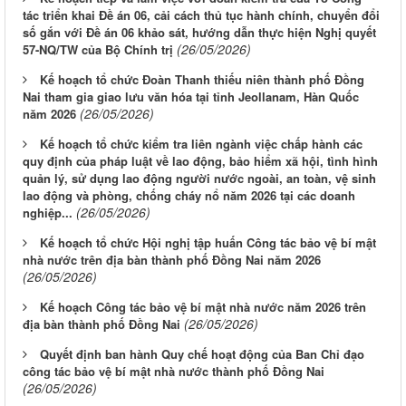
tác triển khai Đề án 06, cải cách thủ tục hành chính, chuyển đổi
số gắn với Đề án 06 khảo sát, hướng dẫn thực hiện Nghị quyết
(26/05/2026)
57-NQ/TW của Bộ Chính trị
Kế hoạch tổ chức Đoàn Thanh thiếu niên thành phố Đồng
Nai tham gia giao lưu văn hóa tại tỉnh Jeollanam, Hàn Quốc
(26/05/2026)
năm 2026
Kế hoạch tổ chức kiểm tra liên ngành việc chấp hành các
quy định của pháp luật về lao động, bảo hiểm xã hội, tình hình
quản lý, sử dụng lao động người nước ngoài, an toàn, vệ sinh
lao động và phòng, chống cháy nổ năm 2026 tại các doanh
(26/05/2026)
nghiệp...
Kế hoạch tổ chức Hội nghị tập huấn Công tác bảo vệ bí mật
nhà nước trên địa bàn thành phố Đồng Nai năm 2026
(26/05/2026)
Kế hoạch Công tác bảo vệ bí mật nhà nước năm 2026 trên
(26/05/2026)
địa bàn thành phố Đồng Nai
Quyết định ban hành Quy chế hoạt động của Ban Chỉ đạo
công tác bảo vệ bí mật nhà nước thành phố Đồng Nai
(26/05/2026)