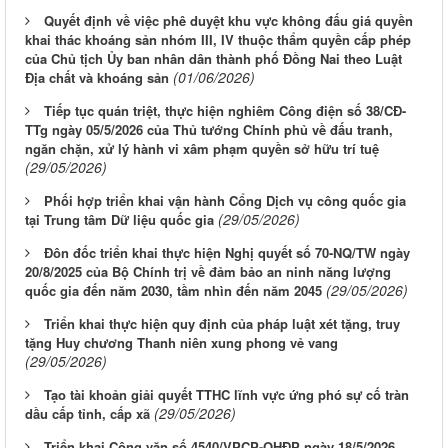
Quyết định về việc phê duyệt khu vực không đấu giá quyền
khai thác khoáng sản nhóm III, IV thuộc thẩm quyền cấp phép
của Chủ tịch Ủy ban nhân dân thành phố Đồng Nai theo Luật
(01/06/2026)
Địa chất và khoáng sản
Tiếp tục quán triệt, thực hiện nghiêm Công điện số 38/CĐ-
TTg ngày 05/5/2026 của Thủ tướng Chính phủ về đấu tranh,
ngăn chặn, xử lý hành vi xâm phạm quyền sở hữu trí tuệ
(29/05/2026)
Phối hợp triển khai vận hành Cổng Dịch vụ công quốc gia
(29/05/2026)
tại Trung tâm Dữ liệu quốc gia
Đôn đốc triển khai thực hiện Nghị quyết số 70-NQ/TW ngày
20/8/2025 của Bộ Chính trị về đảm bảo an ninh năng lượng
(29/05/2026)
quốc gia đến năm 2030, tầm nhìn đến năm 2045
Triển khai thực hiện quy định của pháp luật xét tặng, truy
tặng Huy chương Thanh niên xung phong vẻ vang
(29/05/2026)
Tạo tài khoản giải quyết TTHC lĩnh vực ứng phó sự cố tràn
(29/05/2026)
dầu cấp tỉnh, cấp xã
Triển khai Công văn số 4540/VPCP-QHĐP ngày 18/5/2026