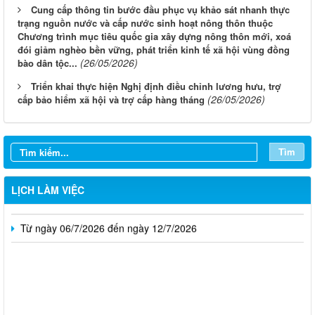
Cung cấp thông tin bước đầu phục vụ khảo sát nhanh thực
trạng nguồn nước và cấp nước sinh hoạt nông thôn thuộc
Chương trình mục tiêu quốc gia xây dựng nông thôn mới, xoá
đói giảm nghèo bền vững, phát triển kinh tế xã hội vùng đồng
(26/05/2026)
bào dân tộc...
Triển khai thực hiện Nghị định điều chỉnh lương hưu, trợ
(26/05/2026)
cấp bảo hiểm xã hội và trợ cấp hàng tháng
Từ ngày 03/8/2026 đến ngày 09/8/2026
Từ ngày 27/7/2026 đến ngày 02/8/2026
Tìm
Từ ngày 20/7/2026 đến ngày 26/7/2026
Từ ngày 13/7/2026 đến ngày 18/7/2026
LỊCH LÀM VIỆC
Từ ngày 06/7/2026 đến ngày 12/7/2026