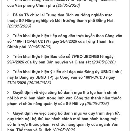
(29/05/2026)
của Văn phòng Chính phủ
Đề án Tổ chức lại Trung tâm Dịch vụ Nông nghiệp trực
thuộc Sở Nông nghiệp và Môi trường thành phố Đồng Nai
(29/05/2026)
Triển khai thực hiện tiếp công dân trực tuyến theo Công văn
số 1186-TTCP-BTCDTW ngày 24/4/2026 của Tổng Thanh tra
(29/05/2026)
Chính phủ
Triển khai thực hiện Báo cáo số 79/BC-UBDNGS16 ngày
(29/05/2026)
29/4/2026 của Ủy ban Dân nguyện và Giám sát
Triển khai thực hiện ý kiến chỉ đạo của Đảng ủy UBND tỉnh (
nay là Đảng ủy UBND TP) tại Công văn số 1881-CV/ĐU ngày
(29/05/2026)
27/01/2026
Quyết định về việc công bố danh mục thủ tục hành chính
nội bộ mới ban hành trong lĩnh vực Công tác thanh niên thuộc
(29/05/2026)
phạm vi chức năng quản lý của Sở Nội vụ
Quyết định về việc công bố danh mục và quy trình điện tử,
quy trình nội bộ thủ tục hành chính mới ban hành trong một
số lĩnh vực thuộc phạm vi chức năng quản lý của ngành Văn
(29/05/2026)
hóa, Thể thao và Du lịch