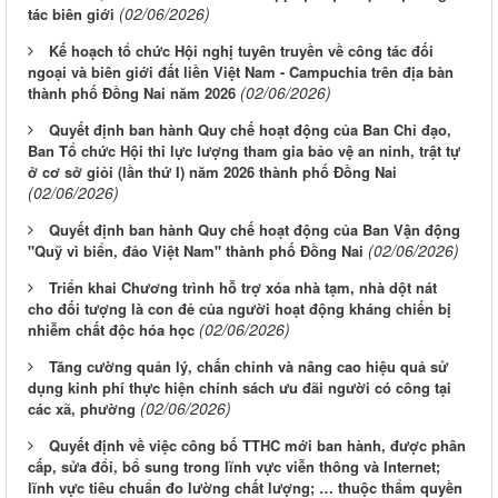
(02/06/2026)
tác biên giới
Kế hoạch tổ chức Hội nghị tuyên truyền về công tác đối
ngoại và biên giới đất liền Việt Nam - Campuchia trên địa bàn
(02/06/2026)
thành phố Đồng Nai năm 2026
Quyết định ban hành Quy chế hoạt động của Ban Chỉ đạo,
Ban Tổ chức Hội thi lực lượng tham gia bảo vệ an ninh, trật tự
ở cơ sở giỏi (lần thứ I) năm 2026 thành phố Đồng Nai
(02/06/2026)
Quyết định ban hành Quy chế hoạt động của Ban Vận động
(02/06/2026)
"Quỹ vì biển, đảo Việt Nam" thành phố Đồng Nai
Triển khai Chương trình hỗ trợ xóa nhà tạm, nhà dột nát
cho đối tượng là con đẻ của người hoạt động kháng chiến bị
(02/06/2026)
nhiễm chất độc hóa học
Tăng cường quản lý, chấn chỉnh và nâng cao hiệu quả sử
dụng kinh phí thực hiện chính sách ưu đãi người có công tại
(02/06/2026)
các xã, phường
Quyết định về việc công bố TTHC mới ban hành, được phân
cấp, sửa đổi, bổ sung trong lĩnh vực viễn thông và Internet;
lĩnh vực tiêu chuẩn đo lường chất lượng; … thuộc thẩm quyền