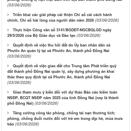
(03/06/2026)
Triển khai các giải pháp cải thiện Chỉ số cải cách hành
(03/06/2026)
chính, Chỉ số hài lòng của người dân năm 2026
Thực hiện Công văn số 3141/BGDĐT-NGCBQLGD ngày
(03/06/2026)
29/5/2026 của Bộ Giáo dục và Đào tạo
Quyết định về việc thu hồi đất do Ủy ban nhân dân xã
Phước An quản lý tại xã Phước An, thành phố Đồng Nai
(03/06/2026)
Quyết định về việc giao đất cho Trung tâm Phát triển quỹ
đất thành phố Đồng Nai quản lý, xây dựng phương án khai
thác theo quy định tại xã Phước An, thành phố Đồng Nai
(03/06/2026)
Giao tham mưu ý kiến đối với dự thảo Báo cáo kiểm toán
NSĐP, BCQT NSĐP năm 2025 của tỉnh Đồng Nai (nay là thành
(03/06/2026)
phố Đồng Nai)
Tăng cường công tác phòng, chống tai nạn thương tích;
phòng, chống đuối nước đối với trẻ em trong dịp hè, mùa mưa
(03/06/2026)
bão