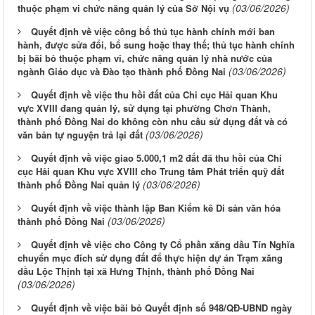
(03/06/2026)
thuộc phạm vi chức năng quản lý của Sở Nội vụ
Quyết định về việc công bố thủ tục hành chính mới ban
hành, được sửa đổi, bổ sung hoặc thay thế; thủ tục hành chính
bị bãi bỏ thuộc phạm vi, chức năng quản lý nhà nước của
(03/06/2026)
ngành Giáo dục và Đào tạo thành phố Đồng Nai
Quyết định về việc thu hồi đất của Chi cục Hải quan Khu
vực XVIII đang quản lý, sử dụng tại phường Chơn Thành,
thành phố Đồng Nai do không còn nhu cầu sử dụng đất và có
(03/06/2026)
văn bản tự nguyện trả lại đất
Quyết định về việc giao 5.000,1 m2 đất đã thu hồi của Chi
cục Hải quan Khu vực XVIII cho Trung tâm Phát triển quỹ đất
(03/06/2026)
thành phố Đồng Nai quản lý
Quyết định về việc thành lập Ban Kiểm kê Di sản văn hóa
(03/06/2026)
thành phố Đồng Nai
Quyết định về việc cho Công ty Cổ phần xăng dầu Tín Nghĩa
chuyển mục đích sử dụng đất để thực hiện dự án Trạm xăng
dầu Lộc Thịnh tại xã Hưng Thịnh, thành phố Đồng Nai
(03/06/2026)
Quyết định về việc bãi bỏ Quyết định số 948/QĐ-UBND ngày