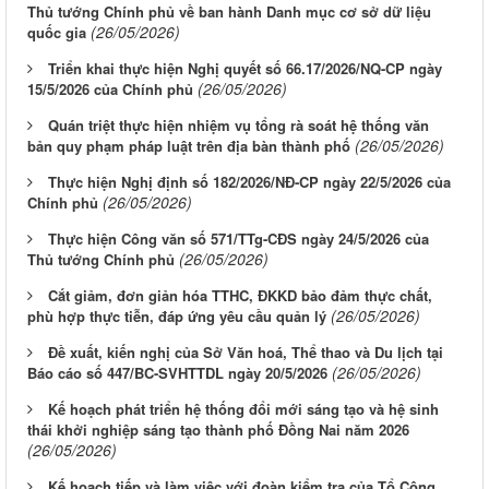
Thủ tướng Chính phủ về ban hành Danh mục cơ sở dữ liệu
(26/05/2026)
quốc gia
Triển khai thực hiện Nghị quyết số 66.17/2026/NQ-CP ngày
(26/05/2026)
15/5/2026 của Chính phủ
Quán triệt thực hiện nhiệm vụ tổng rà soát hệ thống văn
(26/05/2026)
bản quy phạm pháp luật trên địa bàn thành phố
Thực hiện Nghị định số 182/2026/NĐ-CP ngày 22/5/2026 của
(26/05/2026)
Chính phủ
Thực hiện Công văn số 571/TTg-CĐS ngày 24/5/2026 của
(26/05/2026)
Thủ tướng Chính phủ
Cắt giảm, đơn giản hóa TTHC, ĐKKD bảo đảm thực chất,
(26/05/2026)
phù hợp thực tiễn, đáp ứng yêu cầu quản lý
Đề xuất, kiến nghị của Sở Văn hoá, Thể thao và Du lịch tại
(26/05/2026)
Báo cáo số 447/BC-SVHTTDL ngày 20/5/2026
Kế hoạch phát triển hệ thống đổi mới sáng tạo và hệ sinh
thái khởi nghiệp sáng tạo thành phố Đồng Nai năm 2026
(26/05/2026)
Kế hoạch tiếp và làm việc với đoàn kiểm tra của Tổ Công