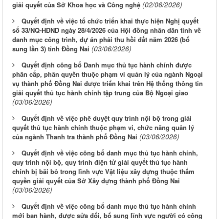
(02/06/2026)
giải quyết của Sở Khoa học và Công nghệ
Quyết định về việc tổ chức triển khai thực hiện Nghị quyết
số 33/NQ-HĐND ngày 28/4/2026 của Hội đồng nhân dân tỉnh về
danh mục công trình, dự án phải thu hồi đất năm 2026 (bổ
(03/06/2026)
sung lần 3) tỉnh Đồng Nai
Quyết định công bố Danh mục thủ tục hành chính được
phân cấp, phân quyền thuộc phạm vi quản lý của ngành Ngoại
vụ thành phố Đồng Nai được triển khai trên Hệ thống thông tin
giải quyết thủ tục hành chính tập trung của Bộ Ngoại giao
(03/06/2026)
Quyết định về việc phê duyệt quy trình nội bộ trong giải
quyết thủ tục hành chính thuộc phạm vi, chức năng quản lý
(03/06/2026)
của ngành Thanh tra thành phố Đồng Nai
Quyết định về việc công bố danh mục thủ tục hành chính,
quy trình nội bộ, quy trình điện tử giải quyết thủ tục hành
chính bị bãi bỏ trong lĩnh vực Vật liệu xây dựng thuộc thẩm
quyền giải quyết của Sở Xây dựng thành phố Đồng Nai
(03/06/2026)
Quyết định về việc công bố danh mục thủ tục hành chính
mới ban hành, được sửa đổi, bổ sung lĩnh vực người có công