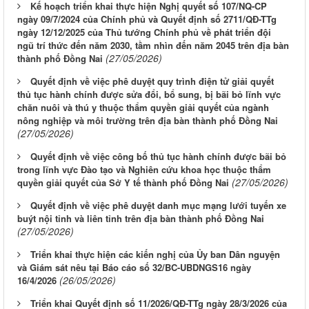
Kế hoạch triển khai thực hiện Nghị quyết số 107/NQ-CP
ngày 09/7/2024 của Chính phủ và Quyết định số 2711/QĐ-TTg
ngày 12/12/2025 của Thủ tướng Chính phủ về phát triển đội
ngũ trí thức đến năm 2030, tầm nhìn đến năm 2045 trên địa bàn
(27/05/2026)
thành phố Đồng Nai
Quyết định về việc phê duyệt quy trình điện tử giải quyết
thủ tục hành chính được sửa đổi, bổ sung, bị bãi bỏ lĩnh vực
chăn nuôi và thú y thuộc thẩm quyền giải quyết của ngành
nông nghiệp và môi trường trên địa bàn thành phố Đồng Nai
(27/05/2026)
Quyết định về việc công bố thủ tục hành chính được bãi bỏ
trong lĩnh vực Đào tạo và Nghiên cứu khoa học thuộc thẩm
(27/05/2026)
quyền giải quyết của Sở Y tế thành phố Đồng Nai
Quyết định về việc phê duyệt danh mục mạng lưới tuyến xe
buýt nội tỉnh và liên tỉnh trên địa bàn thành phố Đồng Nai
(27/05/2026)
Triển khai thực hiện các kiến nghị của Ủy ban Dân nguyện
và Giám sát nêu tại Báo cáo số 32/BC-UBDNGS16 ngày
(26/05/2026)
16/4/2026
Triển khai Quyết định số 11/2026/QĐ-TTg ngày 28/3/2026 của