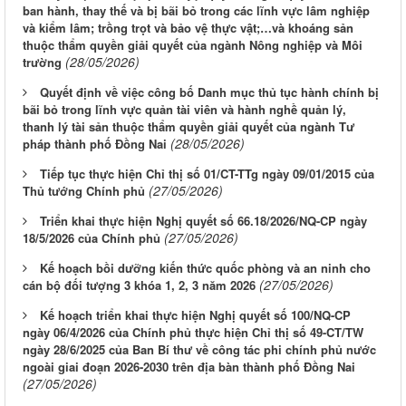
ban hành, thay thế và bị bãi bỏ trong các lĩnh vực lâm nghiệp
và kiểm lâm; trồng trọt và bảo vệ thực vật;…và khoáng sản
thuộc thẩm quyền giải quyết của ngành Nông nghiệp và Môi
(28/05/2026)
trường
Quyết định về việc công bố Danh mục thủ tục hành chính bị
bãi bỏ trong lĩnh vực quản tài viên và hành nghề quản lý,
thanh lý tài sản thuộc thẩm quyền giải quyết của ngành Tư
(28/05/2026)
pháp thành phố Đồng Nai
Tiếp tục thực hiện Chỉ thị số 01/CT-TTg ngày 09/01/2015 của
(27/05/2026)
Thủ tướng Chính phủ
Triển khai thực hiện Nghị quyết số 66.18/2026/NQ-CP ngày
(27/05/2026)
18/5/2026 của Chính phủ
Kế hoạch bồi dưỡng kiến thức quốc phòng và an ninh cho
(27/05/2026)
cán bộ đối tượng 3 khóa 1, 2, 3 năm 2026
Kế hoạch triển khai thực hiện Nghị quyết số 100/NQ-CP
ngày 06/4/2026 của Chính phủ thực hiện Chỉ thị số 49-CT/TW
ngày 28/6/2025 của Ban Bí thư về công tác phi chính phủ nước
ngoài giai đoạn 2026-2030 trên địa bàn thành phố Đồng Nai
(27/05/2026)