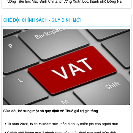
Trường Tiểu học Mạc Đĩnh Chi tại phường Xuân Lộc, thành phố Đồng Nai
CHẾ ĐỘ, CHÍNH SÁCH - QUY ĐỊNH MỚI
Sửa đổi, bổ sung một số quy định về Thuế giá trị gia tăng
Từ năm 2026, tổ chức khám sức khỏe định kỳ miễn phí cho người dân
Chính phủ thông qua 3 chính sách của Luật Nuôi con nuôi (sửa đổi)