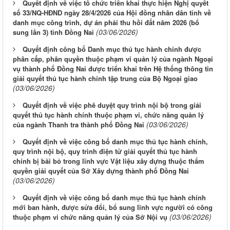
Quyết định về việc tổ chức triển khai thực hiện Nghị quyết
số 33/NQ-HĐND ngày 28/4/2026 của Hội đồng nhân dân tỉnh về
danh mục công trình, dự án phải thu hồi đất năm 2026 (bổ
(03/06/2026)
sung lần 3) tỉnh Đồng Nai
Quyết định công bố Danh mục thủ tục hành chính được
phân cấp, phân quyền thuộc phạm vi quản lý của ngành Ngoại
vụ thành phố Đồng Nai được triển khai trên Hệ thống thông tin
giải quyết thủ tục hành chính tập trung của Bộ Ngoại giao
(03/06/2026)
Quyết định về việc phê duyệt quy trình nội bộ trong giải
quyết thủ tục hành chính thuộc phạm vi, chức năng quản lý
(03/06/2026)
của ngành Thanh tra thành phố Đồng Nai
Quyết định về việc công bố danh mục thủ tục hành chính,
quy trình nội bộ, quy trình điện tử giải quyết thủ tục hành
chính bị bãi bỏ trong lĩnh vực Vật liệu xây dựng thuộc thẩm
quyền giải quyết của Sở Xây dựng thành phố Đồng Nai
(03/06/2026)
Quyết định về việc công bố danh mục thủ tục hành chính
mới ban hành, được sửa đổi, bổ sung lĩnh vực người có công
(03/06/2026)
thuộc phạm vi chức năng quản lý của Sở Nội vụ