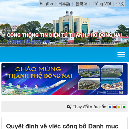
English
日本語
한국어
Tiếng Việt
中文
Thay đổi màu sắc
Quyết định về việc công bố Danh mục