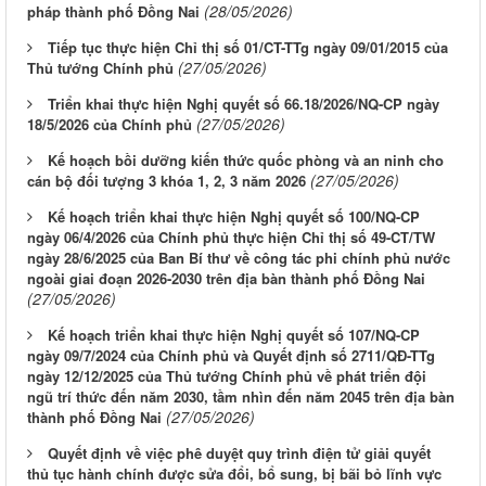
(28/05/2026)
pháp thành phố Đồng Nai
Tiếp tục thực hiện Chỉ thị số 01/CT-TTg ngày 09/01/2015 của
(27/05/2026)
Thủ tướng Chính phủ
Triển khai thực hiện Nghị quyết số 66.18/2026/NQ-CP ngày
(27/05/2026)
18/5/2026 của Chính phủ
Kế hoạch bồi dưỡng kiến thức quốc phòng và an ninh cho
(27/05/2026)
cán bộ đối tượng 3 khóa 1, 2, 3 năm 2026
Kế hoạch triển khai thực hiện Nghị quyết số 100/NQ-CP
ngày 06/4/2026 của Chính phủ thực hiện Chỉ thị số 49-CT/TW
ngày 28/6/2025 của Ban Bí thư về công tác phi chính phủ nước
ngoài giai đoạn 2026-2030 trên địa bàn thành phố Đồng Nai
(27/05/2026)
Kế hoạch triển khai thực hiện Nghị quyết số 107/NQ-CP
ngày 09/7/2024 của Chính phủ và Quyết định số 2711/QĐ-TTg
ngày 12/12/2025 của Thủ tướng Chính phủ về phát triển đội
ngũ trí thức đến năm 2030, tầm nhìn đến năm 2045 trên địa bàn
(27/05/2026)
thành phố Đồng Nai
Quyết định về việc phê duyệt quy trình điện tử giải quyết
thủ tục hành chính được sửa đổi, bổ sung, bị bãi bỏ lĩnh vực