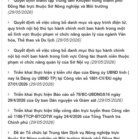
Quyết định thành lập Trung tâm Khuyến nông thành phố
Đồng Nai trực thuộc Sở Nông nghiệp và Môi trường
(29/05/2026)
Quyết định về việc công bố danh mục và quy trình điện tử,
quy trình nội bộ thủ tục hành chính mới ban hành trong một
số lĩnh vực thuộc phạm vi chức năng quản lý của ngành Văn
(29/05/2026)
hóa, Thể thao và Du lịch
Quyết định về việc công bố danh mục thủ tục hành chính
nội bộ mới ban hành trong lĩnh vực Công tác thanh niên thuộc
(29/05/2026)
phạm vi chức năng quản lý của Sở Nội vụ
Triển khai thực hiện ý kiến chỉ đạo của Đảng ủy UBND tỉnh (
nay là Đảng ủy UBND TP) tại Công văn số 1881-CV/ĐU ngày
(29/05/2026)
27/01/2026
Triển khai thực hiện Báo cáo số 79/BC-UBDNGS16 ngày
(29/05/2026)
29/4/2026 của Ủy ban Dân nguyện và Giám sát
Triển khai thực hiện tiếp công dân trực tuyến theo Công văn
số 1186-TTCP-BTCDTW ngày 24/4/2026 của Tổng Thanh tra
(29/05/2026)
Chính phủ
Đề án Tổ chức lại Trung tâm Dịch vụ Nông nghiệp trực
thuộc Sở Nông nghiệp và Môi trường thành phố Đồng Nai