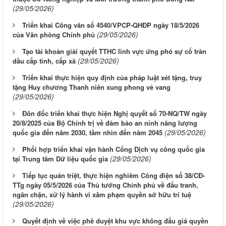
(29/05/2026)
Triển khai Công văn số 4540/VPCP-QHĐP ngày 18/5/2026
(29/05/2026)
của Văn phòng Chính phủ
Tạo tài khoản giải quyết TTHC lĩnh vực ứng phó sự cố tràn
(29/05/2026)
dầu cấp tỉnh, cấp xã
Triển khai thực hiện quy định của pháp luật xét tặng, truy
tặng Huy chương Thanh niên xung phong vẻ vang
(29/05/2026)
Đôn đốc triển khai thực hiện Nghị quyết số 70-NQ/TW ngày
20/8/2025 của Bộ Chính trị về đảm bảo an ninh năng lượng
(29/05/2026)
quốc gia đến năm 2030, tầm nhìn đến năm 2045
Phối hợp triển khai vận hành Cổng Dịch vụ công quốc gia
(29/05/2026)
tại Trung tâm Dữ liệu quốc gia
Tiếp tục quán triệt, thực hiện nghiêm Công điện số 38/CĐ-
TTg ngày 05/5/2026 của Thủ tướng Chính phủ về đấu tranh,
ngăn chặn, xử lý hành vi xâm phạm quyền sở hữu trí tuệ
(29/05/2026)
Quyết định về việc phê duyệt khu vực không đấu giá quyền