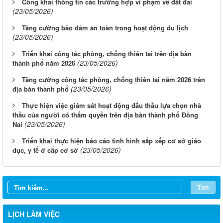
Công khai thông tin các trường hợp vi phạm về đất đai
(23/05/2026)
Tăng cường bảo đảm an toàn trong hoạt động du lịch
(23/05/2026)
Triển khai công tác phòng, chống thiên tai trên địa bàn
(23/05/2026)
thành phố năm 2026
Tăng cường công tác phòng, chống thiên tai năm 2026 trên
(23/05/2026)
địa bàn thành phố
Thực hiện việc giám sát hoạt động đấu thầu lựa chọn nhà
thầu của người có thẩm quyền trên địa bàn thành phố Đồng
(23/05/2026)
Nai
Triển khai thực hiện báo cáo tình hình sắp xếp cơ sở giáo
(23/05/2026)
Từ ngày 03/8/2026 đến ngày 09/8/2026
dục, y tế ở cấp cơ sở
Từ ngày 27/7/2026 đến ngày 02/8/2026
Tìm
Từ ngày 20/7/2026 đến ngày 26/7/2026
Từ ngày 13/7/2026 đến ngày 18/7/2026
LỊCH LÀM VIỆC