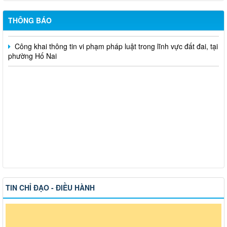
Hỗ trợ đăng tải thông tin hợp nhất, thay đổi địa chỉ trụ sở làm
việc
THÔNG BÁO
Công khai thông tin vi phạm pháp luật trong lĩnh vực đất đai, tại
phường Hố Nai
TIN CHỈ ĐẠO - ĐIỀU HÀNH