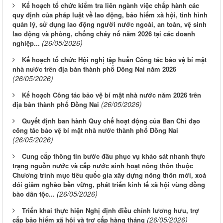
Kế hoạch tổ chức kiểm tra liên ngành việc chấp hành các
quy định của pháp luật về lao động, bảo hiểm xã hội, tình hình
quản lý, sử dụng lao động người nước ngoài, an toàn, vệ sinh
lao động và phòng, chống cháy nổ năm 2026 tại các doanh
(26/05/2026)
nghiệp...
Kế hoạch tổ chức Hội nghị tập huấn Công tác bảo vệ bí mật
nhà nước trên địa bàn thành phố Đồng Nai năm 2026
(26/05/2026)
Kế hoạch Công tác bảo vệ bí mật nhà nước năm 2026 trên
(26/05/2026)
địa bàn thành phố Đồng Nai
Quyết định ban hành Quy chế hoạt động của Ban Chỉ đạo
công tác bảo vệ bí mật nhà nước thành phố Đồng Nai
(26/05/2026)
Cung cấp thông tin bước đầu phục vụ khảo sát nhanh thực
trạng nguồn nước và cấp nước sinh hoạt nông thôn thuộc
Chương trình mục tiêu quốc gia xây dựng nông thôn mới, xoá
đói giảm nghèo bền vững, phát triển kinh tế xã hội vùng đồng
(26/05/2026)
bào dân tộc...
Triển khai thực hiện Nghị định điều chỉnh lương hưu, trợ
(26/05/2026)
cấp bảo hiểm xã hội và trợ cấp hàng tháng