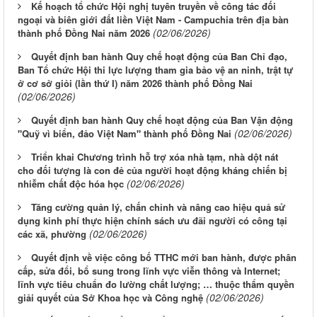
Kế hoạch tổ chức Hội nghị tuyên truyền về công tác đối
ngoại và biên giới đất liền Việt Nam - Campuchia trên địa bàn
(02/06/2026)
thành phố Đồng Nai năm 2026
Quyết định ban hành Quy chế hoạt động của Ban Chỉ đạo,
Ban Tổ chức Hội thi lực lượng tham gia bảo vệ an ninh, trật tự
ở cơ sở giỏi (lần thứ I) năm 2026 thành phố Đồng Nai
(02/06/2026)
Quyết định ban hành Quy chế hoạt động của Ban Vận động
(02/06/2026)
"Quỹ vì biển, đảo Việt Nam" thành phố Đồng Nai
Triển khai Chương trình hỗ trợ xóa nhà tạm, nhà dột nát
cho đối tượng là con đẻ của người hoạt động kháng chiến bị
(02/06/2026)
nhiễm chất độc hóa học
Tăng cường quản lý, chấn chỉnh và nâng cao hiệu quả sử
dụng kinh phí thực hiện chính sách ưu đãi người có công tại
(02/06/2026)
các xã, phường
Quyết định về việc công bố TTHC mới ban hành, được phân
cấp, sửa đổi, bổ sung trong lĩnh vực viễn thông và Internet;
lĩnh vực tiêu chuẩn đo lường chất lượng; … thuộc thẩm quyền
(02/06/2026)
giải quyết của Sở Khoa học và Công nghệ