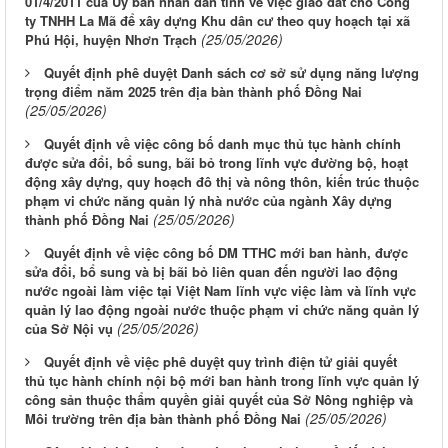
01/4/2011 của Ủy ban nhân dân tỉnh về việc giao đất cho Công
ty TNHH La Mã để xây dựng Khu dân cư theo quy hoạch tại xã
(25/05/2026)
Phú Hội, huyện Nhơn Trạch
Quyết định phê duyệt Danh sách cơ sở sử dụng năng lượng
trọng điểm năm 2025 trên địa bàn thành phố Đồng Nai
(25/05/2026)
Quyết định về việc công bố danh mục thủ tục hành chính
được sửa đổi, bổ sung, bãi bỏ trong lĩnh vực đường bộ, hoạt
động xây dựng, quy hoạch đô thị và nông thôn, kiến trúc thuộc
phạm vi chức năng quản lý nhà nước của ngành Xây dựng
(25/05/2026)
thành phố Đồng Nai
Quyết định về việc công bố DM TTHC mới ban hành, được
sửa đổi, bổ sung và bị bãi bỏ liên quan đến người lao động
nước ngoài làm việc tại Việt Nam lĩnh vực việc làm và lĩnh vực
quản lý lao động ngoài nước thuộc phạm vi chức năng quản lý
(25/05/2026)
của Sở Nội vụ
Quyết định về việc phê duyệt quy trình điện tử giải quyết
thủ tục hành chính nội bộ mới ban hành trong lĩnh vực quản lý
công sản thuộc thẩm quyền giải quyết của Sở Nông nghiệp và
(25/05/2026)
Môi trường trên địa bàn thành phố Đồng Nai