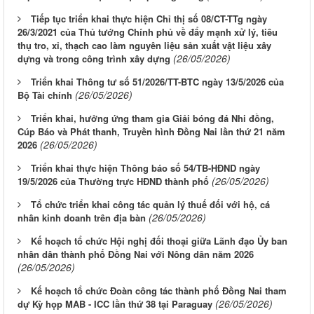
Tiếp tục triển khai thực hiện Chỉ thị số 08/CT-TTg ngày
26/3/2021 của Thủ tướng Chính phủ về đẩy mạnh xử lý, tiêu
thụ tro, xỉ, thạch cao làm nguyên liệu sản xuất vật liệu xây
(26/05/2026)
dựng và trong công trình xây dựng
Triển khai Thông tư số 51/2026/TT-BTC ngày 13/5/2026 của
(26/05/2026)
Bộ Tài chính
Triển khai, hưởng ứng tham gia Giải bóng đá Nhi đồng,
Cúp Báo và Phát thanh, Truyền hình Đồng Nai lần thứ 21 năm
(26/05/2026)
2026
Triển khai thực hiện Thông báo số 54/TB-HĐND ngày
(26/05/2026)
19/5/2026 của Thường trực HĐND thành phố
Tổ chức triển khai công tác quản lý thuế đối với hộ, cá
(26/05/2026)
nhân kinh doanh trên địa bàn
Kế hoạch tổ chức Hội nghị đối thoại giữa Lãnh đạo Ủy ban
nhân dân thành phố Đồng Nai với Nông dân năm 2026
(26/05/2026)
Kế hoạch tổ chức Đoàn công tác thành phố Đồng Nai tham
(26/05/2026)
dự Kỳ họp MAB - ICC lần thứ 38 tại Paraguay