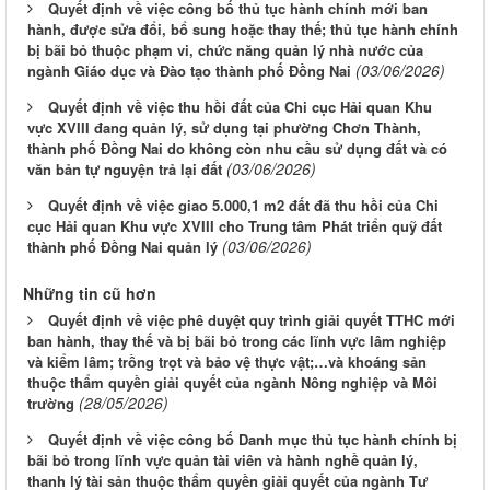
Quyết định về việc công bố thủ tục hành chính mới ban
hành, được sửa đổi, bổ sung hoặc thay thế; thủ tục hành chính
bị bãi bỏ thuộc phạm vi, chức năng quản lý nhà nước của
(03/06/2026)
ngành Giáo dục và Đào tạo thành phố Đồng Nai
Quyết định về việc thu hồi đất của Chi cục Hải quan Khu
vực XVIII đang quản lý, sử dụng tại phường Chơn Thành,
thành phố Đồng Nai do không còn nhu cầu sử dụng đất và có
(03/06/2026)
văn bản tự nguyện trả lại đất
Quyết định về việc giao 5.000,1 m2 đất đã thu hồi của Chi
cục Hải quan Khu vực XVIII cho Trung tâm Phát triển quỹ đất
(03/06/2026)
thành phố Đồng Nai quản lý
Những tin cũ hơn
Quyết định về việc phê duyệt quy trình giải quyết TTHC mới
ban hành, thay thế và bị bãi bỏ trong các lĩnh vực lâm nghiệp
và kiểm lâm; trồng trọt và bảo vệ thực vật;…và khoáng sản
thuộc thẩm quyền giải quyết của ngành Nông nghiệp và Môi
(28/05/2026)
trường
Quyết định về việc công bố Danh mục thủ tục hành chính bị
bãi bỏ trong lĩnh vực quản tài viên và hành nghề quản lý,
thanh lý tài sản thuộc thẩm quyền giải quyết của ngành Tư