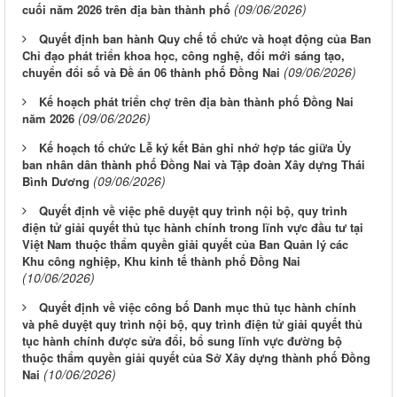
(09/06/2026)
cuối năm 2026 trên địa bàn thành phố
Quyết định ban hành Quy chế tổ chức và hoạt động của Ban
Chỉ đạo phát triển khoa học, công nghệ, đổi mới sáng tạo,
(09/06/2026)
chuyển đổi số và Đề án 06 thành phố Đồng Nai
Kế hoạch phát triển chợ trên địa bàn thành phố Đồng Nai
(09/06/2026)
năm 2026
Kế hoạch tổ chức Lễ ký kết Bản ghi nhớ hợp tác giữa Ủy
ban nhân dân thành phố Đồng Nai và Tập đoàn Xây dựng Thái
(09/06/2026)
Bình Dương
Quyết định về việc phê duyệt quy trình nội bộ, quy trình
điện tử giải quyết thủ tục hành chính trong lĩnh vực đầu tư tại
Việt Nam thuộc thẩm quyền giải quyết của Ban Quản lý các
Khu công nghiệp, Khu kinh tế thành phố Đồng Nai
(10/06/2026)
Quyết định về việc công bố Danh mục thủ tục hành chính
và phê duyệt quy trình nội bộ, quy trình điện tử giải quyết thủ
tục hành chính được sửa đổi, bổ sung lĩnh vực đường bộ
thuộc thẩm quyền giải quyết của Sở Xây dựng thành phố Đồng
(10/06/2026)
Nai