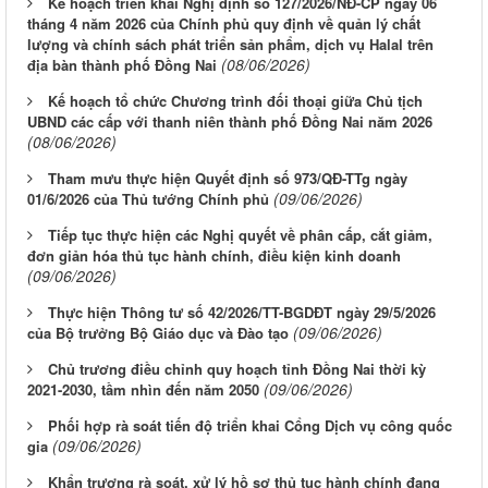
Kế hoạch triển khai Nghị định số 127/2026/NĐ-CP ngày 06
tháng 4 năm 2026 của Chính phủ quy định về quản lý chất
lượng và chính sách phát triển sản phẩm, dịch vụ Halal trên
(08/06/2026)
địa bàn thành phố Đồng Nai
Kế hoạch tổ chức Chương trình đối thoại giữa Chủ tịch
UBND các cấp với thanh niên thành phố Đồng Nai năm 2026
(08/06/2026)
Tham mưu thực hiện Quyết định số 973/QĐ-TTg ngày
(09/06/2026)
01/6/2026 của Thủ tướng Chính phủ
Tiếp tục thực hiện các Nghị quyết về phân cấp, cắt giảm,
đơn giản hóa thủ tục hành chính, điều kiện kinh doanh
(09/06/2026)
Thực hiện Thông tư số 42/2026/TT-BGDĐT ngày 29/5/2026
(09/06/2026)
của Bộ trưởng Bộ Giáo dục và Đào tạo
Chủ trương điều chỉnh quy hoạch tỉnh Đồng Nai thời kỳ
(09/06/2026)
2021-2030, tầm nhìn đến năm 2050
Phối hợp rà soát tiến độ triển khai Cổng Dịch vụ công quốc
(09/06/2026)
gia
Khẩn trương rà soát, xử lý hồ sơ thủ tục hành chính đang