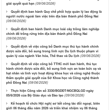
(09/06/2026)
giải quyết quá hạn
Quyết định ban hành Quy chế phối hợp quản lý lao động là
người nước ngoài làm việc trên địa bàn thành phố Đồng Nai
(09/06/2026)
Quyết định ban hành Danh mục loài cây trồng lâm nghiệp
chính để trồng rừng trên địa bàn thành phố Đồng Nai
(09/06/2026)
Quyết định về việc công bố Danh mục thủ tục hành chính
được sửa đổi, bổ sung trong lĩnh vực Du lịch thuộc phạm vi
(09/06/2026)
quản lý của ngành Văn hóa, Thể thao và Du lịch
Quyết định về việc công bố TTHC mới ban hành, thủ tục
hành chính được sửa đổi, bổ sung lĩnh vực an toàn bức xạ và
hạt nhân và lĩnh vực hoạt động khoa học và công nghệ thuộc
thẩm quyền giải quyết của Sở Khoa học và Công nghệ thành
(09/06/2026)
phố Đồng Nai
Thực hiện Công văn số 3330/BGDĐT-NGCBQLGD ngày
(09/06/2026)
05/6/2026 của Bộ Giáo dục và Đào tạo
Kế hoạch tổ chức Hội nghị sơ kết công tác đối ngoại, biên
giới 06 tháng đầu năm 2026 và triển khai nhiệm vụ 06 tháng