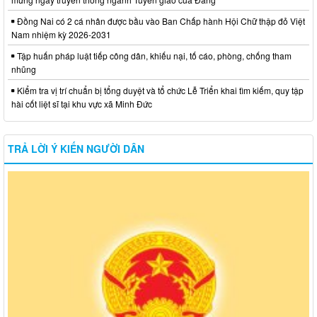
Đồng Nai có 2 cá nhân được bầu vào Ban Chấp hành Hội Chữ thập đỏ Việt
Nam nhiệm kỳ 2026-2031
Tập huấn pháp luật tiếp công dân, khiếu nại, tố cáo, phòng, chống tham
nhũng
Kiểm tra vị trí chuẩn bị tổng duyệt và tổ chức Lễ Triển khai tìm kiếm, quy tập
hài cốt liệt sĩ tại khu vực xã Minh Đức
TRẢ LỜI Ý KIẾN NGƯỜI DÂN