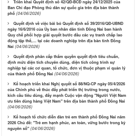
Triển khai Quyết định số 42/QĐ-BCĐ ngày 24/12/2025 của
Ban Chỉ đạo Phòng thủ dân sự quốc gia trên địa bàn thành
(04/06/2026)
phố
Quyết định về việc bãi bỏ Quyết định số 39/2016/QĐ-UBND
ngày 16/6/2016 của Ủy ban nhân dân tỉnh Đồng Nai ban hành
Quy chế phối hợp giải quyết bước đầu các vụ tranh chấp lao
động tập thể,… tại các doanh nghiệp trên địa bàn tỉnh Đồng
(04/06/2026)
Nai
Quyết định phân cấp thẩm quyền quyết định tiêu chuẩn,
định mức diện tích chuyên dùng, diện tích công trình sự
nghiệp tại các cơ quan, tổ chức, đơn vị thuộc phạm vi quản lý
(04/06/2026)
của thành phố Đồng Nai
Kế hoạch triển khai Nghị quyết số 88/NQ-CP ngày 05/4/2026
của Chính phủ về thúc đẩy phát triển thị trường trong nước,
kích cầu tiêu dùng, đẩy mạnh Cuộc vận động "Người Việt Nam
ưu tiên dùng hàng Việt Nam" trên địa bàn thành phố Đồng Nai
(04/06/2026)
Kế hoạch tổ chức diễn đàn trẻ em thành phố Đồng Nai năm
2026 Chủ đề: "Trẻ em hạnh phúc, an toàn, vững bước trong kỷ
(04/06/2026)
nguyên số"