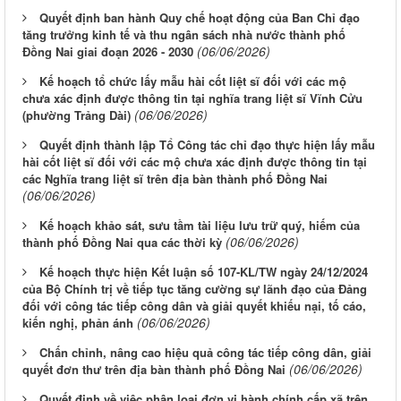
Quyết định ban hành Quy chế hoạt động của Ban Chỉ đạo
tăng trưởng kinh tế và thu ngân sách nhà nước thành phố
(06/06/2026)
Đồng Nai giai đoạn 2026 - 2030
Kế hoạch tổ chức lấy mẫu hài cốt liệt sĩ đối với các mộ
chưa xác định được thông tin tại nghĩa trang liệt sĩ Vĩnh Cửu
(06/06/2026)
(phường Trảng Dài)
Quyết định thành lập Tổ Công tác chỉ đạo thực hiện lấy mẫu
hài cốt liệt sĩ đối với các mộ chưa xác định được thông tin tại
các Nghĩa trang liệt sĩ trên địa bàn thành phố Đồng Nai
(06/06/2026)
Kế hoạch khảo sát, sưu tầm tài liệu lưu trữ quý, hiếm của
(06/06/2026)
thành phố Đồng Nai qua các thời kỳ
Kế hoạch thực hiện Kết luận số 107-KL/TW ngày 24/12/2024
của Bộ Chính trị về tiếp tục tăng cường sự lãnh đạo của Đảng
đối với công tác tiếp công dân và giải quyết khiếu nại, tố cáo,
(06/06/2026)
kiến nghị, phản ánh
Chấn chỉnh, nâng cao hiệu quả công tác tiếp công dân, giải
(06/06/2026)
quyết đơn thư trên địa bàn thành phố Đồng Nai
Quyết định về việc phân loại đơn vị hành chính cấp xã trên