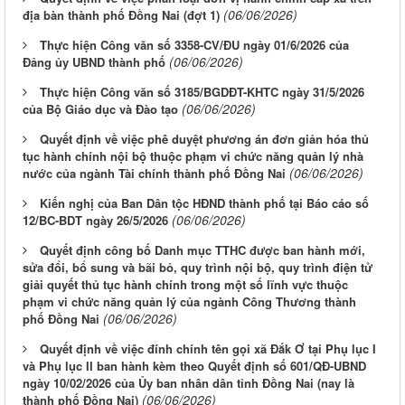
(06/06/2026)
địa bàn thành phố Đồng Nai (đợt 1)
Thực hiện Công văn số 3358-CV/ĐU ngày 01/6/2026 của
(06/06/2026)
Đảng ủy UBND thành phố
Thực hiện Công văn số 3185/BGDĐT-KHTC ngày 31/5/2026
(06/06/2026)
của Bộ Giáo dục và Đào tạo
Quyết định về việc phê duyệt phương án đơn giản hóa thủ
tục hành chính nội bộ thuộc phạm vi chức năng quản lý nhà
(06/06/2026)
nước của ngành Tài chính thành phố Đồng Nai
Kiến nghị của Ban Dân tộc HĐND thành phố tại Báo cáo số
(06/06/2026)
12/BC-BDT ngày 26/5/2026
Quyết định công bố Danh mục TTHC được ban hành mới,
sửa đổi, bổ sung và bãi bỏ, quy trình nội bộ, quy trình điện tử
giải quyết thủ tục hành chính trong một số lĩnh vực thuộc
phạm vi chức năng quản lý của ngành Công Thương thành
(06/06/2026)
phố Đồng Nai
Quyết định về việc đính chính tên gọi xã Đắk Ơ tại Phụ lục I
và Phụ lục II ban hành kèm theo Quyết định số 601/QĐ-UBND
ngày 10/02/2026 của Ủy ban nhân dân tỉnh Đồng Nai (nay là
(06/06/2026)
thành phố Đồng Nai)