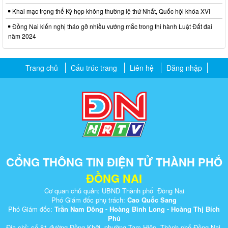
Khai mạc trọng thể Kỳ họp không thường lệ thứ Nhất, Quốc hội khóa XVI
Đồng Nai kiến nghị tháo gỡ nhiều vướng mắc trong thi hành Luật Đất đai
năm 2024
Trang chủ
Cấu trúc trang
Liên hệ
Đăng nhập
CỔNG THÔNG TIN ĐIỆN TỬ THÀNH PHỐ
ĐỒNG NAI
Cơ quan chủ quản: UBND Thành phố Đồng Nai
Phó Giám đốc phụ trách:
Cao Quốc Sang
Phó Giám đốc:
Trần Nam Đông - Hoàng Bình Long - Hoàng Thị Bích
Phú
Địa chỉ: số 81 đường Đồng Khởi, phường Tam Hiệp, Thành phố Đồng Nai.