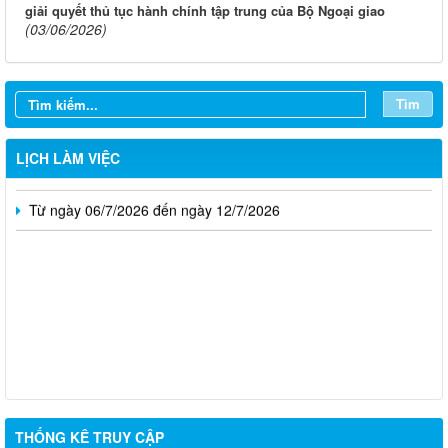
giải quyết thủ tục hành chính tập trung của Bộ Ngoại giao
(03/06/2026)
Từ ngày 03/8/2026 đến ngày 09/8/2026
Từ ngày 27/7/2026 đến ngày 02/8/2026
Tìm
Từ ngày 20/7/2026 đến ngày 26/7/2026
Từ ngày 13/7/2026 đến ngày 18/7/2026
LỊCH LÀM VIỆC
Từ ngày 06/7/2026 đến ngày 12/7/2026
THỐNG KÊ TRUY CẬP
Thông báo về việc tuyển dụng viên chức năm 2026