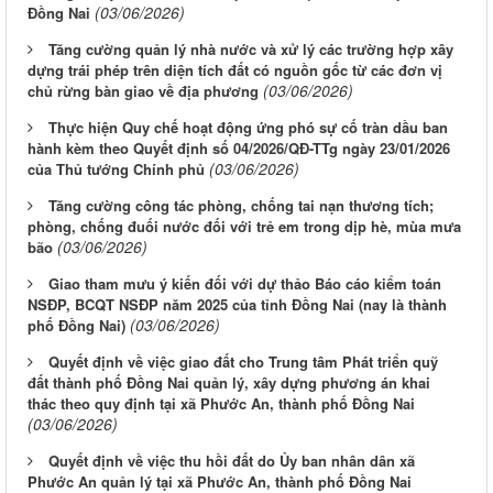
(03/06/2026)
Đồng Nai
Tăng cường quản lý nhà nước và xử lý các trường hợp xây
dựng trái phép trên diện tích đất có nguồn gốc từ các đơn vị
(03/06/2026)
chủ rừng bàn giao về địa phương
Thực hiện Quy chế hoạt động ứng phó sự cố tràn dầu ban
hành kèm theo Quyết định số 04/2026/QĐ-TTg ngày 23/01/2026
(03/06/2026)
của Thủ tướng Chính phủ
Tăng cường công tác phòng, chống tai nạn thương tích;
phòng, chống đuối nước đối với trẻ em trong dịp hè, mùa mưa
(03/06/2026)
bão
Giao tham mưu ý kiến đối với dự thảo Báo cáo kiểm toán
NSĐP, BCQT NSĐP năm 2025 của tỉnh Đồng Nai (nay là thành
(03/06/2026)
phố Đồng Nai)
Quyết định về việc giao đất cho Trung tâm Phát triển quỹ
đất thành phố Đồng Nai quản lý, xây dựng phương án khai
thác theo quy định tại xã Phước An, thành phố Đồng Nai
(03/06/2026)
Quyết định về việc thu hồi đất do Ủy ban nhân dân xã
Phước An quản lý tại xã Phước An, thành phố Đồng Nai