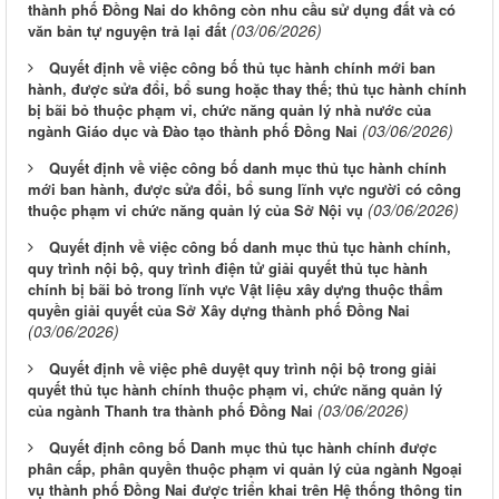
thành phố Đồng Nai do không còn nhu cầu sử dụng đất và có
(03/06/2026)
văn bản tự nguyện trả lại đất
Quyết định về việc công bố thủ tục hành chính mới ban
hành, được sửa đổi, bổ sung hoặc thay thế; thủ tục hành chính
bị bãi bỏ thuộc phạm vi, chức năng quản lý nhà nước của
(03/06/2026)
ngành Giáo dục và Đào tạo thành phố Đồng Nai
Quyết định về việc công bố danh mục thủ tục hành chính
mới ban hành, được sửa đổi, bổ sung lĩnh vực người có công
(03/06/2026)
thuộc phạm vi chức năng quản lý của Sở Nội vụ
Quyết định về việc công bố danh mục thủ tục hành chính,
quy trình nội bộ, quy trình điện tử giải quyết thủ tục hành
chính bị bãi bỏ trong lĩnh vực Vật liệu xây dựng thuộc thẩm
quyền giải quyết của Sở Xây dựng thành phố Đồng Nai
(03/06/2026)
Quyết định về việc phê duyệt quy trình nội bộ trong giải
quyết thủ tục hành chính thuộc phạm vi, chức năng quản lý
(03/06/2026)
của ngành Thanh tra thành phố Đồng Nai
Quyết định công bố Danh mục thủ tục hành chính được
phân cấp, phân quyền thuộc phạm vi quản lý của ngành Ngoại
vụ thành phố Đồng Nai được triển khai trên Hệ thống thông tin