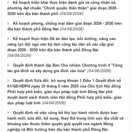
Kế hoạch triển khai thực hiện đánh giá và công nhận xã,
phường đạt chuẩn "Chính quyền thân thiện" giai đoạn 2026 -
(04/06/2026)
2030 trên địa bàn thành phố
Kế hoạch phòng, chống mại dâm giai đoạn 2026 - 2030 trên
(04/06/2026)
địa bàn thành phố Đồng Nai
Kế hoạch thực hiện Đề án đào tạo, bồi dưỡng, nâng cao
năng lực đội ngũ cán bộ làm công tác dân số các cấp giai
đoạn 2026 - 2030 trên địa bàn thành phố Đồng Nai
(04/06/2026)
Quyết định thành lập Ban Chủ nhiệm Chương trình 4 "Công
(04/06/2026)
tác gia đình và xây dựng gia đình văn hóa"
Quyết định Sửa đổi, bổ sung khoản 1 Điều 1 Quyết định số
61/QĐ-HĐPH ngày 25 tháng 9 năm 2025 của Chủ tịch Hội đồng
Phối hợp phổ biến, giáo dục pháp luật tỉnh Đồng Nai phê
duyệt danh sách thành viên Hội đồng Phối hợp phổ biến, giáo
(04/06/2026)
dục pháp luật tỉnh
Quyết định về việc công bố thủ tục hành chính được ban
hành mới; sửa đổi, bổ sung, thay thế trong lĩnh vực địa chất và
khoáng sản thuộc thẩm quyền giải quyết của ngành Nông
nghiệp và Môi trường trên địa bàn thành phố Đồng Nai