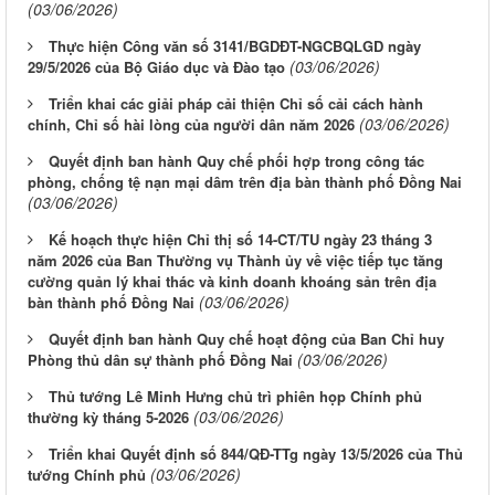
(03/06/2026)
Thực hiện Công văn số 3141/BGDĐT-NGCBQLGD ngày
(03/06/2026)
29/5/2026 của Bộ Giáo dục và Đào tạo
Triển khai các giải pháp cải thiện Chỉ số cải cách hành
(03/06/2026)
chính, Chỉ số hài lòng của người dân năm 2026
Quyết định ban hành Quy chế phối hợp trong công tác
phòng, chống tệ nạn mại dâm trên địa bàn thành phố Đồng Nai
(03/06/2026)
Kế hoạch thực hiện Chỉ thị số 14-CT/TU ngày 23 tháng 3
năm 2026 của Ban Thường vụ Thành ủy về việc tiếp tục tăng
cường quản lý khai thác và kinh doanh khoáng sản trên địa
(03/06/2026)
bàn thành phố Đồng Nai
Quyết định ban hành Quy chế hoạt động của Ban Chỉ huy
(03/06/2026)
Phòng thủ dân sự thành phố Đồng Nai
Thủ tướng Lê Minh Hưng chủ trì phiên họp Chính phủ
(03/06/2026)
thường kỳ tháng 5-2026
Triển khai Quyết định số 844/QĐ-TTg ngày 13/5/2026 của Thủ
(03/06/2026)
tướng Chính phủ