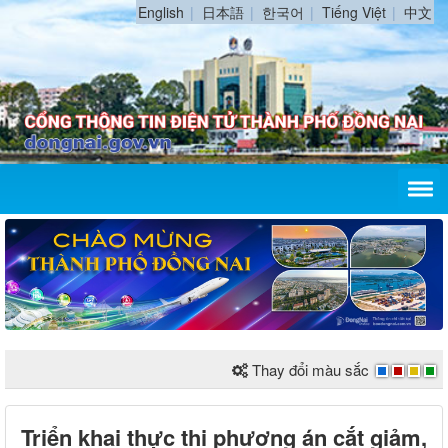
English
日本語
한국어
Tiếng Việt
中文
Thay đổi màu sắc
Triển khai thực thi phương án cắt giảm,