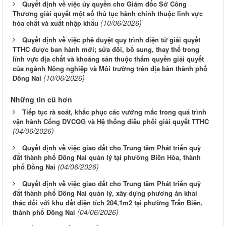
Quyết định về việc ủy quyền cho Giám đốc Sở Công
Thương giải quyết một số thủ tục hành chính thuộc lĩnh vực
(10/06/2026)
hóa chất và xuất nhập khẩu
Quyết định về việc phê duyệt quy trình điện tử giải quyết
TTHC được ban hành mới; sửa đổi, bổ sung, thay thế trong
lĩnh vực địa chất và khoáng sản thuộc thẩm quyền giải quyết
của ngành Nông nghiệp và Môi trường trên địa bàn thành phố
(10/06/2026)
Đồng Nai
Những tin cũ hơn
Tiếp tục rà soát, khắc phục các vướng mắc trong quá trình
vận hành Cổng DVCQG và Hệ thống điều phối giải quyết TTHC
(04/06/2026)
Quyết định về việc giao đất cho Trung tâm Phát triển quỹ
đất thành phố Đồng Nai quản lý tại phường Biên Hòa, thành
(04/06/2026)
phố Đồng Nai
Quyết định về việc giao đất cho Trung tâm Phát triển quỹ
đất thành phố Đồng Nai quản lý, xây dựng phương án khai
thác đối với khu đất diện tích 204,1m2 tại phường Trấn Biên,
(04/06/2026)
thành phố Đồng Nai