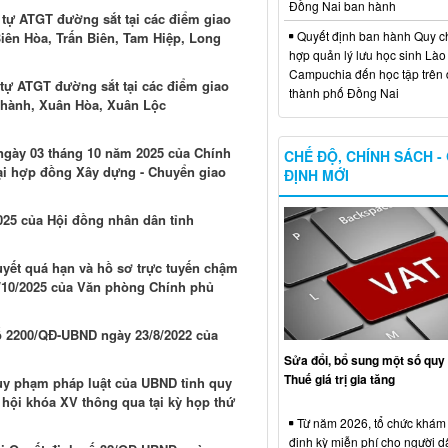
Đồng Nai ban hành
 tự ATGT đường sắt tại các điểm giao
Quyết định ban hành Quy c
iên Hòa, Trấn Biên, Tam Hiệp, Long
hợp quản lý lưu học sinh Lào
Campuchia đến học tập trên 
 tự ATGT đường sắt tại các điểm giao
thành phố Đồng Nai
 Thành, Xuân Hòa, Xuân Lộc
 ngày 03 tháng 10 năm 2025 của Chính
CHẾ ĐỘ, CHÍNH SÁCH -
oại hợp đồng Xây dựng - Chuyển giao
ĐỊNH MỚI
025 của Hội đồng nhân dân tỉnh
uyết quá hạn và hồ sơ trực tuyến chậm
/10/2025 của Văn phòng Chính phủ
số 2200/QĐ-UBND ngày 23/8/2022 của
Sửa đổi, bổ sung một số quy 
Thuế giá trị gia tăng
uy phạm pháp luật của UBND tỉnh quy
c hội khóa XV thông qua tại kỳ họp thứ
Từ năm 2026, tổ chức khám
định kỳ miễn phí cho người d