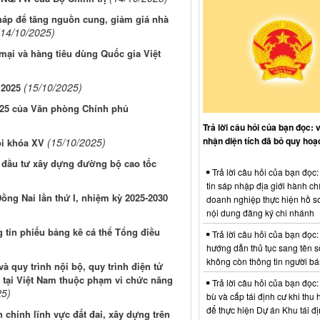
 pháp để tăng nguồn cung, giảm giá nhà
(14/10/2025)
ại và hàng tiêu dùng Quốc gia Việt
(15/10/2025)
 2025
025 của Văn phòng Chính phủ
Trả lời câu hỏi của bạn đọc: 
nhận diện tích đã bỏ quy hoạ
(15/10/2025)
ội khóa XV
n đầu tư xây dựng đường bộ cao tốc
Trả lời câu hỏi của bạn đọc
tin sáp nhập địa giới hành ch
Đồng Nai lần thứ I, nhiệm kỳ 2025-2030
doanh nghiệp thực hiện hồ sơ
nội dung đăng ký chi nhánh
g tin phiếu bảng kê cá thể Tổng điều
Trả lời câu hỏi của bạn đọc:
hướng dẫn thủ tục sang tên s
không còn thông tin người b
 quy trình nội bộ, quy trình điện tử
ư tại Việt Nam thuộc phạm vi chức năng
Trả lời câu hỏi của bạn đọc:
25)
bù và cấp tái định cư khi thu 
để thực hiện Dự án Khu tái đị
 chính lĩnh vực đất đai, xây dựng trên