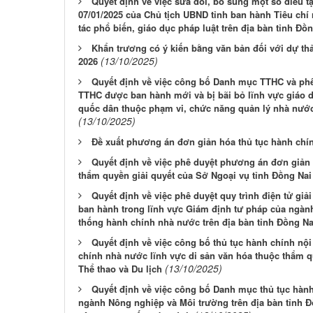
Quyết định về việc sửa đổi, bổ sung một số điều 
07/01/2025 của Chủ tịch UBND tỉnh ban hành Tiêu chí 
tác phổ biến, giáo dục pháp luật trên địa bàn tỉnh Đồ
Khẩn trương có ý kiến bằng văn bản đối với dự th
(13/10/2025)
2026
Quyết định về việc công bố Danh mục TTHC và phê 
TTHC được ban hành mới và bị bãi bỏ lĩnh vực giáo d
quốc dân thuộc phạm vi, chức năng quản lý nhà nước
(13/10/2025)
Đề xuất phương án đơn giản hóa thủ tục hành ch
Quyết định về việc phê duyệt phương án đơn giản 
thẩm quyền giải quyết của Sở Ngoại vụ tỉnh Đồng Na
Quyết định về việc phê duyệt quy trình điện tử giả
ban hành trong lĩnh vực Giám định tư pháp của ngàn
thống hành chính nhà nước trên địa bàn tỉnh Đồng Na
Quyết định về việc công bố thủ tục hành chính nộ
chính nhà nước lĩnh vực di sản văn hóa thuộc thẩm q
(13/10/2025)
Thể thao và Du lịch
Quyết định về việc công bố Danh mục thủ tục hành
ngành Nông nghiệp và Môi trường trên địa bàn tỉnh Đ