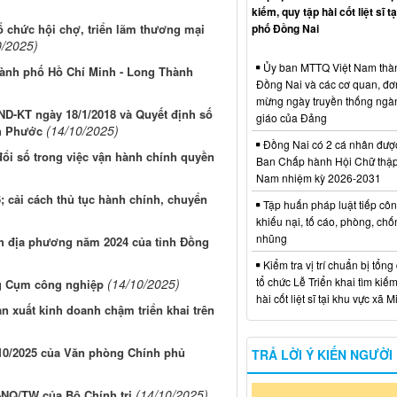
kiếm, quy tập hài cốt liệt sĩ t
ổ chức hội chợ, triển lãm thương mại
phố Đồng Nai
0/2025)
Ủy ban MTTQ Việt Nam thà
hành phố Hồ Chí Minh - Long Thành
Đồng Nai và các cơ quan, đơ
mừng ngày truyền thống ngà
ND-KT ngày 18/1/2018 và Quyết định số
giáo của Đảng
(14/10/2025)
h Phước
Đồng Nai có 2 cá nhân đượ
ổi số trong việc vận hành chính quyền
Ban Chấp hành Hội Chữ thập
Nam nhiệm kỳ 2026-2031
6; cải cách thủ tục hành chính, chuyển
Tập huấn pháp luật tiếp côn
khiếu nại, tố cáo, phòng, ch
nhũng
h địa phương năm 2024 của tỉnh Đồng
Kiểm tra vị trí chuẩn bị tổng
tổ chức Lễ Triển khai tìm kiếm
(14/10/2025)
ầng Cụm công nghiệp
hài cốt liệt sĩ tại khu vực xã 
n xuất kinh doanh chậm triển khai trên
10/2025 của Văn phòng Chính phủ
TRẢ LỜI Ý KIẾN NGƯỜI
(14/10/2025)
-NQ/TW của Bộ Chính trị