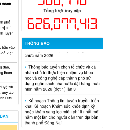
ại thành
Tổng lượt truy cập
626,077,413
nh phố
n vị chúc
nh Tuyên
Thông báo về việc tuyển dụng viên
THÔNG BÁO
chức năm 2026
c bầu vào
 đỏ Việt
Thông báo tuyển chọn tổ chức và cá
nhân chủ trì thực hiện nhiệm vụ khoa
học và công nghệ cấp thành phố sử
g dân,
dụng ngân sách nhà nước đặt hàng thực
ống tham
hiện năm 2026 (đợt 1) lần 3
 duyệt và
Kế hoạch Thông tin, tuyên truyền triển
, quy tập
khai Kế hoạch Khám sức khỏe định kỳ
Minh Đức
hoặc khám sàng lọc miễn phí ít nhất mỗi
năm một lần cho người dân trên địa bàn
thành phố Đồng Nai
 DÂN
Hỗ trợ đăng tải thông tin hợp nhất,
thay đổi địa chỉ trụ sở làm việc