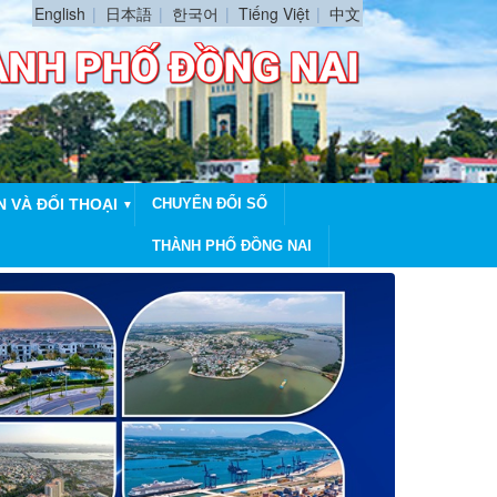
English
日本語
한국어
Tiếng Việt
中文
N VÀ ĐỐI THOẠI
CHUYỂN ĐỔI SỐ
▼
THÀNH PHỐ ĐỒNG NAI