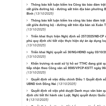
Thông báo kết luận kiểm tra Công tác bảo đảm trật
cắt giữa đường bộ - đường sắt trên địa bàn phường B
(13/10/2025)
Bình
Thông báo kết luận kiểm tra công tác bảo đảm trật
cắt giữa đường bộ - đường sắt trên địa bàn xã Xuân
(13/10/2025)
Triển khai thực hiện Nghị định số 257/2025/NĐ-CP
phủ quy định chi tiết việc thực hiện dự án áp dụng l
(13/10/2025)
Triển khai Nghị quyết số 30/NQ-HĐND ngày 03/10/2
(13/10/2025)
Khẩn trương rà soát xử lý hồ sơ TTHC đang giải q
tiếp nhận theo Công văn số 9595/VPCP-KSTT ngày 06
(13/10/2025)
Quyết định về việc điều chỉnh Điều 1 Quyết định 
(13/10/2025)
UBND tỉnh Đồng Nai
Quyết định về việc phê duyệt Danh mục văn bản q
định chi tiết thi hành các Luật, Nghị quyết được Quố
(13/10/2025)
9