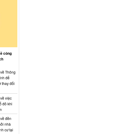
Công khai thông tin vi phạm pháp luật
trong lĩnh vực đất đai, tại phường Hố Nai
về công
ch
: về Thông
ính để
 thay đổi
 về việc
ổ đỏ khi
án
 về đền
hồi nhà
nh cư tại