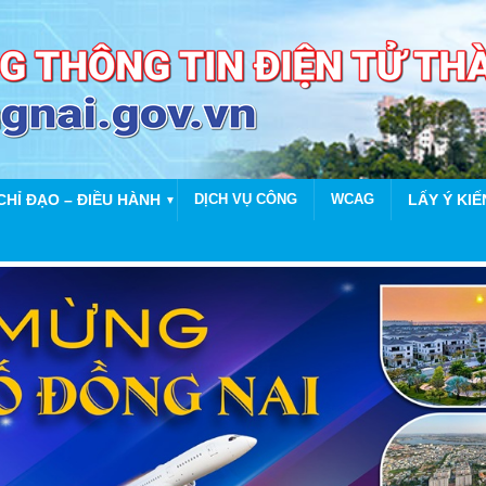
CHỈ ĐẠO – ĐIỀU HÀNH
DỊCH VỤ CÔNG
WCAG
LẤY Ý KIẾ
▼