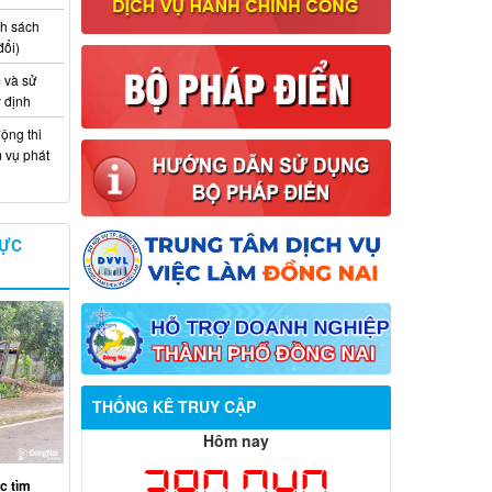
nh sách
đổi)
 và sử
y định
ộng thi
m vụ phát
VỰC
THỐNG KÊ TRUY CẬP
Hôm nay
380,740
c tìm