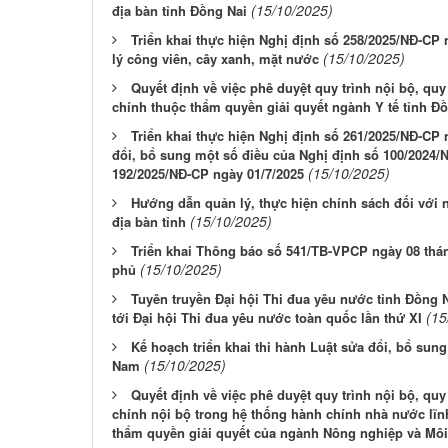
(15/10/2025)
địa bàn tỉnh Đồng Nai
Triển khai thực hiện Nghị định số 258/2025/NĐ-CP
(15/10/2025)
lý công viên, cây xanh, mặt nước
Quyết định về việc phê duyệt quy trình nội bộ, quy 
chính thuộc thẩm quyền giải quyết ngành Y tế tỉnh Đ
Triển khai thực hiện Nghị định số 261/2025/NĐ-CP
đổi, bổ sung một số điều của Nghị định số 100/2024/
(15/10/2025)
192/2025/NĐ-CP ngày 01/7/2025
Hướng dẫn quản lý, thực hiện chính sách đối với ng
(15/10/2025)
địa bàn tỉnh
Triển khai Thông báo số 541/TB-VPCP ngày 08 th
(15/10/2025)
phủ
Tuyên truyền Đại hội Thi đua yêu nước tỉnh Đồng Na
(15
tới Đại hội Thi đua yêu nước toàn quốc lần thứ XI
Kế hoạch triển khai thi hành Luật sửa đổi, bổ sung
(15/10/2025)
Nam
Quyết định về việc phê duyệt quy trình nội bộ, quy 
chính nội bộ trong hệ thống hành chính nhà nước lĩn
thẩm quyền giải quyết của ngành Nông nghiệp và Môi