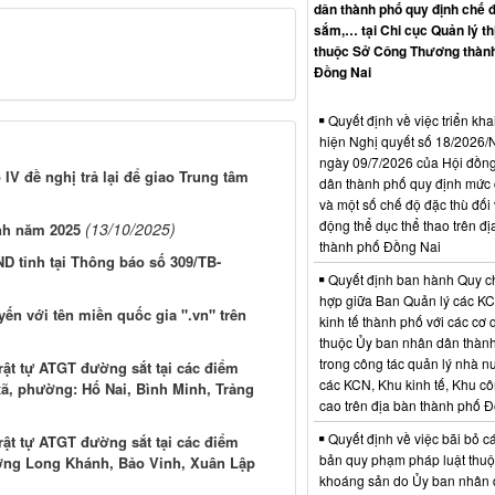
dân thành phố quy định chế 
sắm,… tại Chi cục Quản lý th
thuộc Sở Công Thương thàn
Đồng Nai
Quyết định về việc triển kha
hiện Nghị quyết số 18/202
ngày 09/7/2026 của Hội đồn
IV đề nghị trả lại để giao Trung tâm
dân thành phố quy định mức c
và một số chế độ đặc thù đối 
động thể dục thể thao trên đị
(13/10/2025)
ính năm 2025
thành phố Đồng Nai
D tỉnh tại Thông báo số 309/TB-
Quyết định ban hành Quy c
hợp giữa Ban Quản lý các K
yến với tên miền quốc gia ".vn" trên
kinh tế thành phố với các cơ
thuộc Ủy ban nhân dân thàn
trong công tác quản lý nhà nư
rật tự ATGT đường sắt tại các điểm
các KCN, Khu kinh tế, Khu c
xã, phường: Hố Nai, Bình Minh, Trảng
cao trên địa bàn thành phố 
Quyết định về việc bãi bỏ c
rật tự ATGT đường sắt tại các điểm
bản quy phạm pháp luật thuộc
ường Long Khánh, Bảo Vinh, Xuân Lập
khoáng sản do Ủy ban nhân 