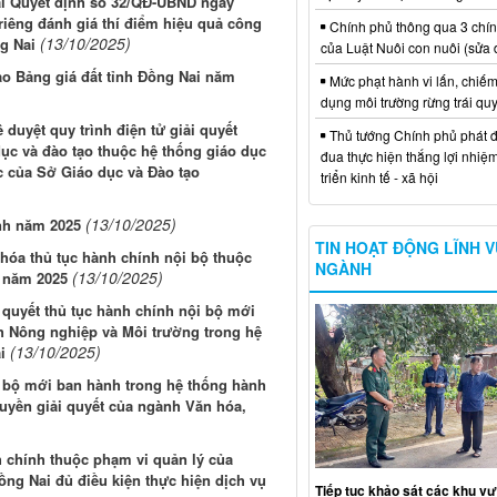
tại Quyết định số 32/QĐ-UBND ngày
riêng đánh giá thí điểm hiệu quả công
Chính phủ thông qua 3 chí
(13/10/2025)
ng Nai
của Luật Nuôi con nuôi (sửa 
ảo Bảng giá đất tỉnh Đồng Nai năm
Mức phạt hành vi lấn, chiếm
dụng môi trường rừng trái qu
duyệt quy trình điện tử giải quyết
Thủ tướng Chính phủ phát đ
ục và đào tạo thuộc hệ thống giáo dục
đua thực hiện thắng lợi nhiệ
 của Sở Giáo dục và Đào tạo
triển kinh tế - xã hội
(13/10/2025)
ính năm 2025
TIN HOẠT ĐỘNG LĨNH 
hóa thủ tục hành chính nội bộ thuộc
NGÀNH
(13/10/2025)
i năm 2025
i quyết thủ tục hành chính nội bộ mới
h Nông nghiệp và Môi trường trong hệ
(13/10/2025)
i
i bộ mới ban hành trong hệ thống hành
uyền giải quyết của ngành Văn hóa,
 chính thuộc phạm vi quản lý của
ồng Nai đủ điều kiện thực hiện dịch vụ
Tiếp tục khảo sát các khu vự