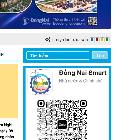
Thay đổi màu sắc
NH
Tìm
ện Nghị
ngày 09
ồng nhân