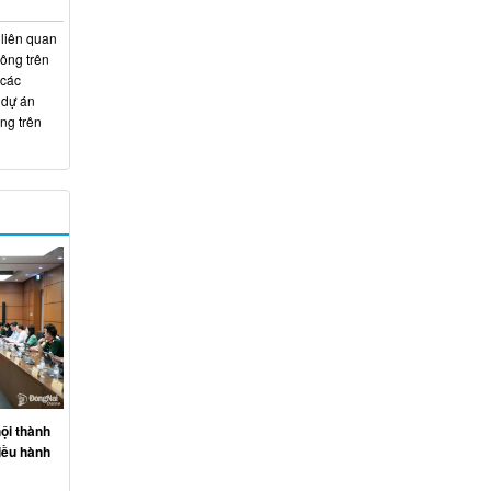
 liên quan
hông trên
 các
 dự án
ng trên
ội thành
iều hành