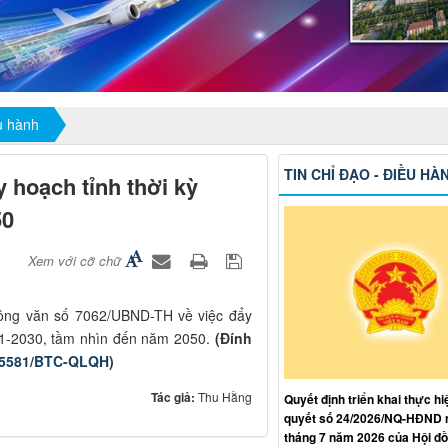
ều hành
TIN CHỈ ĐẠO - ĐIỀU HÀ
 hoạch tỉnh thời kỳ
50
Xem với cỡ chữ
ông văn số 7062/UBND-TH về việc đẩy
021-2030, tầm nhìn đến năm 2050.
(Đính
15581/BTC-QLQH
)
Tác giả:
Thu Hằng
Quyết định triển khai thực hi
quyết số 24/2026/NQ-HĐND 
tháng 7 năm 2026 của Hội đ