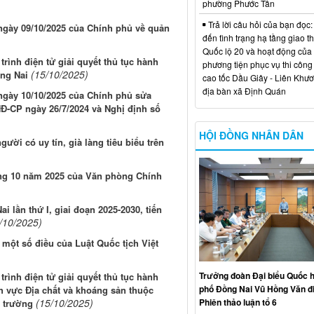
phường Phước Tân
Trả lời câu hỏi của bạn đọc:
 ngày 09/10/2025 của Chính phủ về quản
đến tình trạng hạ tầng giao t
Quốc lộ 20 và hoạt động của
trình điện tử giải quyết thủ tục hành
phương tiện phục vụ thi công
(15/10/2025)
ồng Nai
cao tốc Dầu Giây - Liên Khươ
địa bàn xã Định Quán
 ngày 10/10/2025 của Chính phủ sửa
NĐ-CP ngày 26/7/2024 và Nghị định số
HỘI ĐỒNG NHÂN DÂN
ười có uy tín, già làng tiêu biểu trên
áng 10 năm 2025 của Văn phòng Chính
i lần thứ I, giai đoạn 2025-2030, tiến
/10/2025)
 một số điều của Luật Quốc tịch Việt
Trưởng đoàn Đại biểu Quốc h
trình điện tử giải quyết thủ tục hành
phố Đồng Nai Vũ Hồng Văn đ
h vực Địa chất và khoáng sản thuộc
Phiên thảo luận tổ 6
(15/10/2025)
 trường