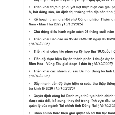
Triển khai thực hiện quyết liệt thực hiện các giải
ở, bất động sản, ổn định thị trường trên địa bàn tỉnh
Kế hoạch tham gia Hội chợ Công nghiệp, Thương m
(15/10/2025)
Nam - Mùa Thu 2025
Chủ động điều hành ngân sách 03 tháng cuối năm
Triển khai Báo cáo số 9534/BC-VPCP ngày 06/10/2
(15/10/2025)
Triển khai công tác phục vụ Kỳ họp thứ 10,Quốc h
Tiến độ thực hiện Dự án thành phần 1 thuộc dự á
(15/10/2025)
Biên Hòa - Vũng Tàu giai đoạn 1 (lần 9)
Triển khai các nhiệm vụ sau Đại hội Đảng bộ tỉnh 
(15/10/2025)
Đẩy nhanh tiến độ thực hiện rà soát, thu thập thôn
(15/10/2025)
tra kinh tế 2026
Quyết định công bố Danh mục thủ tục hành chính và
được sửa đổi, bổ sung, thay thế trong lĩnh vực đầu t
(15/10/20
quản lý của ngành Tài chính tỉnh Đồng Nai
Chấn chỉnh thực hiện giải quyết hồ sơ thủ tục hành