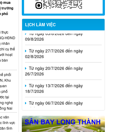
độ mua
ị trường
h phố
LỊCH LÀM VIỆC
Từ ngày 03/8/2026 đến ngày
09/8/2026
i thực
6/NQ-HĐND
Từ ngày 27/7/2026 đến ngày
g nhân
02/8/2026
hi cụ thể
với hoạt
Từ ngày 20/7/2026 đến ngày
a bàn
26/7/2026
hế phối
Từ ngày 13/7/2026 đến ngày
CN, Khu
18/7/2026
 quan
h phố
Từ ngày 06/7/2026 đến ngày
ớc tại
12/7/2026
ông nghệ
Đồng Nai
ác văn
 lĩnh vực
dân tỉnh