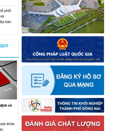
hế phối
 và
địa bàn
 QUY
định về
 sức khỏe
ân