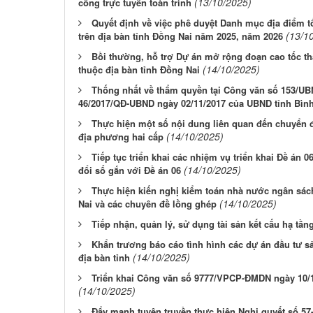
(13/10/2025)
công trực tuyến toàn trình
Quyết định về việc phê duyệt Danh mục địa điểm t
(13/1
trên địa bàn tỉnh Đồng Nai năm 2025, năm 2026
Bồi thường, hỗ trợ Dự án mở rộng đoạn cao tốc t
(14/10/2025)
thuộc địa bàn tỉnh Đồng Nai
Thống nhất về thẩm quyền tại Công văn số 153/UB
46/2017/QĐ-UBND ngày 02/11/2017 của UBND tỉnh Bìn
Thực hiện một số nội dung liên quan đến chuyển đ
(14/10/2025)
địa phương hai cấp
Tiếp tục triển khai các nhiệm vụ triển khai Đề án 0
(14/10/2025)
đổi số gắn với Đề án 06
Thực hiện kiến nghị kiểm toán nhà nước ngân sác
(14/10/2025)
Nai và các chuyên đề lồng ghép
Tiếp nhận, quản lý, sử dụng tài sản kết cấu hạ t
Khẩn trương báo cáo tình hình các dự án đầu tư sả
(14/10/2025)
địa bàn tỉnh
Triển khai Công văn số 9777/VPCP-ĐMDN ngày 10/
(14/10/2025)
Đẩy mạnh tuyên truyền thực hiện Nghị quyết số 57