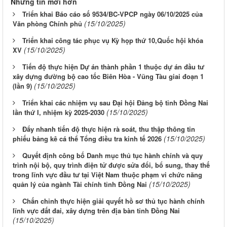
Những tin mới hơn
Triển khai Báo cáo số 9534/BC-VPCP ngày 06/10/2025 của
(15/10/2025)
Văn phòng Chính phủ
Triển khai công tác phục vụ Kỳ họp thứ 10,Quốc hội khóa
(15/10/2025)
XV
Tiến độ thực hiện Dự án thành phần 1 thuộc dự án đầu tư
xây dựng đường bộ cao tốc Biên Hòa - Vũng Tàu giai đoạn 1
(15/10/2025)
(lần 9)
Triển khai các nhiệm vụ sau Đại hội Đảng bộ tỉnh Đồng Nai
(15/10/2025)
lần thứ I, nhiệm kỳ 2025-2030
Đẩy nhanh tiến độ thực hiện rà soát, thu thập thông tin
(15/10/2025)
phiếu bảng kê cá thể Tổng điều tra kinh tế 2026
Quyết định công bố Danh mục thủ tục hành chính và quy
trình nội bộ, quy trình điện tử được sửa đổi, bổ sung, thay thế
trong lĩnh vực đầu tư tại Việt Nam thuộc phạm vi chức năng
(15/10/2025)
quản lý của ngành Tài chính tỉnh Đồng Nai
Chấn chỉnh thực hiện giải quyết hồ sơ thủ tục hành chính
lĩnh vực đất đai, xây dựng trên địa bàn tỉnh Đồng Nai
(15/10/2025)