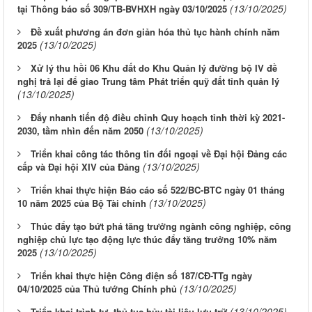
(13/10/2025)
tại Thông báo số 309/TB-BVHXH ngày 03/10/2025
Đề xuất phương án đơn giản hóa thủ tục hành chính năm
(13/10/2025)
2025
Xử lý thu hồi 06 Khu đất do Khu Quản lý đường bộ IV đề
nghị trả lại để giao Trung tâm Phát triển quỹ đất tỉnh quản lý
(13/10/2025)
Đẩy nhanh tiến độ điều chỉnh Quy hoạch tỉnh thời kỳ 2021-
(13/10/2025)
2030, tầm nhìn đến năm 2050
Triển khai công tác thông tin đối ngoại về Đại hội Đảng các
(13/10/2025)
cấp và Đại hội XIV của Đảng
Triển khai thực hiện Báo cáo số 522/BC-BTC ngày 01 tháng
(13/10/2025)
10 năm 2025 của Bộ Tài chính
Thúc đẩy tạo bứt phá tăng trưởng ngành công nghiệp, công
nghiệp chủ lực tạo động lực thúc đẩy tăng trưởng 10% năm
(13/10/2025)
2025
Triển khai thực hiện Công điện số 187/CĐ-TTg ngày
(13/10/2025)
04/10/2025 của Thủ tướng Chính phủ
(13/10/2025)
Triển khai trình tự, thủ tục hủy tài liệu lưu trữ