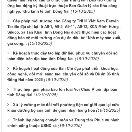
ứng lao động kỹ thuật trực thuộc Ban Quản lý các Khu công
(15/10/2025)
nghiệp, Khu kinh tế tỉnh Đồng Nai
Cấp phép môi trường cho Công ty TNHH Việt Nam Erawin
Textile địa chỉ tại lô A9-1, A9-2, A9-11, A9-12, KCN Minh Hưng –
Sikico, xã Tân Khai, tỉnh Đồng Nai được thực hiện các hoạt
động bảo vệ môi trường của dự án đầu tư “Nhà máy sản xuất,
(15/10/2025)
gia công...
Kế hoạch thúc đẩy tạo lập dữ liệu phục vụ chuyển đổi số
(16/10/2025)
toàn diện trên địa bàn tỉnh Đồng Nai
Kế hoạch hoạt động của Ban Chỉ đạo phát triển khoa học,
công nghệ, đổi mới sáng tạo, chuyển đổi số và Đề án 06 tỉnh
(16/10/2025)
Đồng Nai năm 2025
Thực hiện giải pháp bảo tồn loài Voi Châu Á trên địa bàn
(16/10/2025)
tỉnh Đồng Nai
Xử lý vướng mắc đối với phương tiện cơ giới qua lại cửa
(16/10/2025)
khẩu đường bộ của tỉnh để giao nhận hàng hóa
Thành lập phòng chuyên môn và Trung tâm Phục vụ hành
(16/10/2025)
chính công thuộc UBND xã