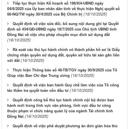
Tiếp tục thực hiện Kế hoạch số 196/KH-UBND ngày
04/6/2025 của Ủy ban nhân dân tỉnh về thực hiện Nghị quyết số
(16/10/2025)
66-NQ/TW ngày 30/4/2025 của Bộ Chính trị
Quyết định về việc sửa đổi, bổ sung nội dung ghi tại Quyết
định số 434/QĐ-UBND ngày 18/7/2025 của Chủ tịch UBND tỉnh
Đồng Nai về việc cho phép chuyển mục đích sử dụng đất
(16/10/2025)
Rà soát các thủ tục hành chính có thành phần hồ sơ là Giấy
chứng nhận quyền sử dụng đất, quyền sở hữu tài sản gắn liền
(16/10/2025)
với đất
Thực hiện Thông báo số 46-TB/TGV ngày 30/9/2025 của Tổ
(16/10/2025)
Giúp việc Ban Chỉ đạo Trung ương
Quyết định về việc ban hành Quy chế làm việc của Tổ công
(16/10/2025)
tác thẩm tra quyết toán vốn đầu tư
Quyết định công bố thủ tục hành chính nội bộ được ban
hành mới trong lĩnh vực văn phòng, lĩnh vực đầu tư công
thuộc phạm vi chức năng quản lý của ngành Tài chính tỉnh
(16/10/2025)
Đồng Nai
Quyết định về việc phê duyệt phương án đơn giản hóa thủ