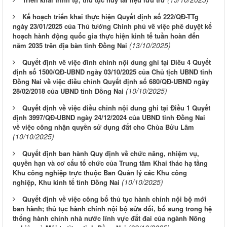
Kế hoạch triển khai thực hiện Quyết định số 222/QĐ-TTg
ngày 23/01/2025 của Thủ tướng Chính phủ về việc phê duyệt kế
hoạch hành động quốc gia thực hiện kinh tế tuần hoàn đến
(13/10/2025)
năm 2035 trên địa bàn tỉnh Đồng Nai
Quyết định về việc đính chính nội dung ghi tại Điều 4 Quyết
định số 1500/QĐ-UBND ngày 03/10/2025 của Chủ tịch UBND tỉnh
Đồng Nai về việc điều chỉnh Quyết định số 680/QĐ-UBND ngày
(10/10/2025)
28/02/2018 của UBND tỉnh Đồng Nai
Quyết định về việc điều chỉnh nội dung ghi tại Điều 1 Quyết
định 3997/QĐ-UBND ngày 24/12/2024 của UBND tỉnh Đồng Nai
về việc công nhận quyền sử dụng đất cho Chùa Bửu Lâm
(10/10/2025)
Quyết định ban hành Quy định về chức năng, nhiệm vụ,
quyền hạn và cơ cấu tổ chức của Trung tâm Khai thác hạ tầng
Khu công nghiệp trực thuộc Ban Quản lý các Khu công
(10/10/2025)
nghiệp, Khu kinh tế tỉnh Đồng Nai
Quyết định về việc công bố thủ tục hành chính nội bộ mới
ban hành; thủ tục hành chính nội bộ sửa đổi, bổ sung trong hệ
thống hành chính nhà nước lĩnh vực đất đai của ngành Nông