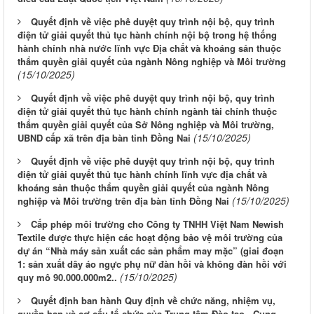
Quyết định về việc phê duyệt quy trình nội bộ, quy trình
điện tử giải quyết thủ tục hành chính nội bộ trong hệ thống
hành chính nhà nước lĩnh vực Địa chất và khoáng sản thuộc
thẩm quyền giải quyết của ngành Nông nghiệp và Môi trường
(15/10/2025)
Quyết định về việc phê duyệt quy trình nội bộ, quy trình
điện tử giải quyết thủ tục hành chính ngành tài chính thuộc
thẩm quyền giải quyết của Sở Nông nghiệp và Môi trường,
(15/10/2025)
UBND cấp xã trên địa bàn tỉnh Đồng Nai
Quyết định về việc phê duyệt quy trình nội bộ, quy trình
điện tử giải quyết thủ tục hành chính lĩnh vực địa chất và
khoáng sản thuộc thẩm quyền giải quyết của ngành Nông
(15/10/2025)
nghiệp và Môi trường trên địa bàn tỉnh Đồng Nai
Cấp phép môi trường cho Công ty TNHH Việt Nam Newish
Textile được thực hiện các hoạt động bảo vệ môi trường của
dự án “Nhà máy sản xuất các sản phẩm may mặc” (giai đoạn
1: sản xuất dây áo ngực phụ nữ đàn hồi và không đàn hồi với
(15/10/2025)
quy mô 90.000.000m2..
Quyết định ban hành Quy định về chức năng, nhiệm vụ,
quyền hạn và cơ cấu tổ chức của Trung tâm Đào tạo - Cung