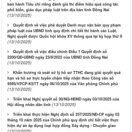
ban hành Tiêu chí riêng đánh giá thí điểm hiệu quả công tác
phổ biến, giáo dục pháp luật trên địa bàn tỉnh Đồng Nai
(13/10/2025)
Quyết định về việc phê duyệt Danh mục văn bản quy phạm
pháp luật của UBND tỉnh quy định chi tiết thi hành các Luật,
Nghị quyết được Quốc hội khóa XV thông qua tại kỳ họp thứ 9
(13/10/2025)
Quyết định về việc điều chỉnh Điều 1 Quyết định số
2200/QĐ-UBND ngày 23/8/2022 của UBND tỉnh Đồng Nai
(13/10/2025)
Khẩn trương rà soát xử lý hồ sơ TTHC đang giải quyết quá
hạn và hồ sơ trực tuyến chậm tiếp nhận theo Công văn số
9595/VPCP-KSTT ngày 06/10/2025 của Văn phòng Chính phủ
(13/10/2025)
Triển khai Nghị quyết số 30/NQ-HĐND ngày 03/10/2025 của
(13/10/2025)
Hội đồng nhân dân tỉnh
Triển khai thực hiện Nghị định số 257/2025/NĐ-CP ngày 03
tháng 10 năm 2025 của Chính phủ quy định chi tiết việc thực
hiện dự án áp dụng loại hợp đồng Xây dựng - Chuyển giao
(13/10/2025)