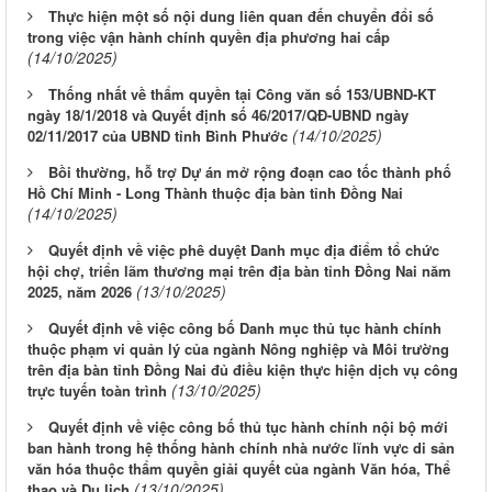
Thực hiện một số nội dung liên quan đến chuyển đổi số
trong việc vận hành chính quyền địa phương hai cấp
(14/10/2025)
Thống nhất về thẩm quyền tại Công văn số 153/UBND-KT
ngày 18/1/2018 và Quyết định số 46/2017/QĐ-UBND ngày
(14/10/2025)
02/11/2017 của UBND tỉnh Bình Phước
Bồi thường, hỗ trợ Dự án mở rộng đoạn cao tốc thành phố
Hồ Chí Minh - Long Thành thuộc địa bàn tỉnh Đồng Nai
(14/10/2025)
Quyết định về việc phê duyệt Danh mục địa điểm tổ chức
hội chợ, triển lãm thương mại trên địa bàn tỉnh Đồng Nai năm
(13/10/2025)
2025, năm 2026
Quyết định về việc công bố Danh mục thủ tục hành chính
thuộc phạm vi quản lý của ngành Nông nghiệp và Môi trường
trên địa bàn tỉnh Đồng Nai đủ điều kiện thực hiện dịch vụ công
(13/10/2025)
trực tuyến toàn trình
Quyết định về việc công bố thủ tục hành chính nội bộ mới
ban hành trong hệ thống hành chính nhà nước lĩnh vực di sản
văn hóa thuộc thẩm quyền giải quyết của ngành Văn hóa, Thể
(13/10/2025)
thao và Du lịch