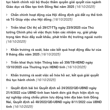
tục hành chính nội bộ thuộc thẩm quyền giải quyết của ngành
(16/10/2025)
Giáo dục và Đào tạo tỉnh Đồng Nai năm 2025
Chấn chỉnh hoạt động của Hội đồng định giá đất cụ thể tỉnh
(16/10/2025)
và Tổ Giúp việc cho Hội đồng
Triển khai Chỉ thị số 29/CT-TTg ngày 23/9/2025 của Thủ
tướng Chính phủ về việc thực hiện các nhiệm vụ, giải pháp
trọng tâm thúc đẩy xuất khẩu, phát triển thị trường ngoài nước
(16/10/2025)
Khẩn trương rà soát, báo cáo kết quả hoạt động đầu tư của
(16/10/2025)
9 tháng đầu năm 2025
Triển khai thực hiện Thông báo số 356/TB-HĐND ngày
(16/10/2025)
13/10/2025 của Thường trực HĐND tỉnh
Khẩn trương rà soát việc số hóa hồ sơ, kết quả giải quyết
(16/10/2025)
thủ tục hành chính
Quyết định bãi bỏ Quyết định số 24/2022/QĐ-UBND ngày
21/4/2022 của UBND tỉnh ban hành đơn giá thực hiện dịch vụ
sự nghiệp công chiếu phim lưu động trên địa bàn tỉnh Đồng
Nai, Quyết định số 48/2022/QĐ-UBND ngày 8/11/2022 của UBND
(16/10/2025)
tỉnh