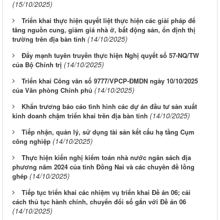
(15/10/2025)
Triển khai thực hiện quyết liệt thực hiện các giải pháp để
tăng nguồn cung, giảm giá nhà ở, bất động sản, ổn định thị
(14/10/2025)
trường trên địa bàn tỉnh
Đẩy mạnh tuyên truyền thực hiện Nghị quyết số 57-NQ/TW
(14/10/2025)
của Bộ Chính trị
Triển khai Công văn số 9777/VPCP-ĐMDN ngày 10/10/2025
(14/10/2025)
của Văn phòng Chính phủ
Khẩn trương báo cáo tình hình các dự án đầu tư sản xuất
(14/10/2025)
kinh doanh chậm triển khai trên địa bàn tỉnh
Tiếp nhận, quản lý, sử dụng tài sản kết cấu hạ tầng Cụm
(14/10/2025)
công nghiệp
Thực hiện kiến nghị kiểm toán nhà nước ngân sách địa
phương năm 2024 của tỉnh Đồng Nai và các chuyên đề lồng
(14/10/2025)
ghép
Tiếp tục triển khai các nhiệm vụ triển khai Đề án 06; cải
cách thủ tục hành chính, chuyển đổi số gắn với Đề án 06
(14/10/2025)