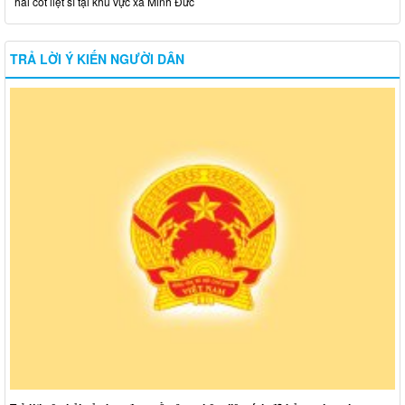
hài cốt liệt sĩ tại khu vực xã Minh Đức
TRẢ LỜI Ý KIẾN NGƯỜI DÂN