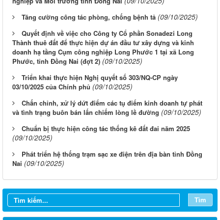
(09/10/2025)
nghiệp và Môi trường tỉnh Đồng Nai
(09/10/2025)
Tăng cường công tác phòng, chống bệnh tả
Quyết định về việc cho Công ty Cổ phần Sonadezi Long
Thành thuê đất để thực hiện dự án đầu tư xây dựng và kinh
doanh hạ tầng Cụm công nghiệp Long Phước 1 tại xã Long
(09/10/2025)
Phước, tỉnh Đồng Nai (đợt 2)
Triển khai thực hiện Nghị quyết số 303/NQ-CP ngày
(09/10/2025)
03/10/2025 của Chính phủ
Chấn chỉnh, xử lý dứt điểm các tụ điểm kinh doanh tự phát
(09/10/2025)
và tình trạng buôn bán lấn chiếm lòng lề đường
Chuẩn bị thực hiện công tác thống kê đất đai năm 2025
(09/10/2025)
Phát triển hệ thống trạm sạc xe điện trên địa bàn tỉnh Đồng
(09/10/2025)
Nai
Từ ngày 03/8/2026 đến ngày 09/8/2026
Từ ngày 27/7/2026 đến ngày 02/8/2026
Tìm
Từ ngày 20/7/2026 đến ngày 26/7/2026