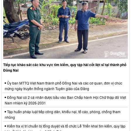
Tiếp tục khảo sát các khu vực tìm kiếm, quy tập hài cốt liệt sĩ tại thành phố
Đồng Nai
Ủy ban MTTQ Việt Nam thành phố Đồng Nai và các cơ quan, đơn vị chúc
mừng ngày truyền thống ngành Tuyên giáo của Đảng
Đồng Nai có 2 cá nhân được bầu vào Ban Chấp hành Hội Chữ thập đỏ Việt
Nam nhiệm kỳ 2026-2031
Tập huấn pháp luật tiếp công dân, khiếu nại, tố cáo, phòng, chống tham
nhũng
Kiểm tra vị trí chuẩn bị tổng duyệt và tổ chức Lễ Triển khai tìm kiếm, quy tập