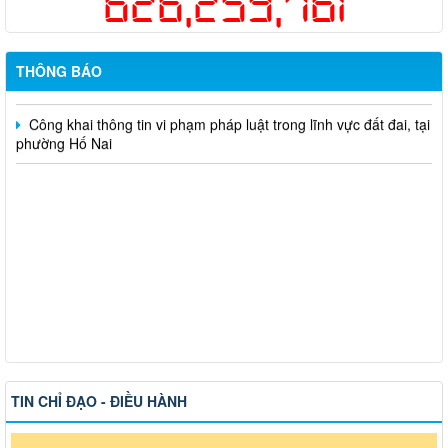
626,259,761
Hỗ trợ đăng tải thông tin hợp nhất, thay đổi địa chỉ trụ sở làm
việc
THÔNG BÁO
Công khai thông tin vi phạm pháp luật trong lĩnh vực đất đai, tại
phường Hố Nai
TIN CHỈ ĐẠO - ĐIỀU HÀNH