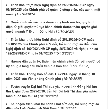
Triển khai thực hiện Nghị định số 258/2025/NĐ-CP ngày
09/10/2025 của Chính phủ về quản lý công viên, cây xanh, mặt
(15/10/2025)
nước
Quyết định về việc phê duyệt quy trình nội bộ, quy trình
điện tử giải quyết thủ tục hành chính thuộc thẩm quyền giải
(15/10/2025)
quyết ngành Y tế tỉnh Đồng Nai
Triển khai thực hiện Nghị định số 261/2025/NĐ-CP ngày
10/10/2025 của Chính phủ sửa đổi, bổ sung một số điều của
Nghị định số 100/2024/NĐ-CP ngày 26/7/2024 và Nghị định số
(15/10/2025)
192/2025/NĐ-CP ngày 01/7/2025
Hướng dẫn quản lý, thực hiện chính sách đối với người có
(15/10/2025)
uy tín, già làng tiêu biểu trên địa bàn tỉnh
Triển khai Thông báo số 541/TB-VPCP ngày 08 tháng 10
(15/10/2025)
năm 2025 của Văn phòng Chính phủ
Tuyên truyền Đại hội Thi đua yêu nước tỉnh Đồng Nai lần
thứ I, giai đoạn 2025-2030, tiến tới Đại hội Thi đua yêu nước
(15/10/2025)
toàn quốc lần thứ XI
Kế hoạch triển khai thi hành Luật sửa đổi, bổ sung một số
(15/10/2025)
điều của Luật Quốc tịch Việt Nam