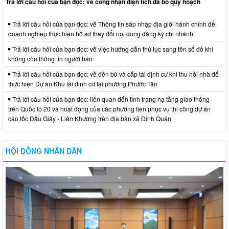
Trả lời câu hỏi của bạn đọc: về công nhận diện tích đã bỏ quy hoạch
Trả lời câu hỏi của bạn đọc: về Thông tin sáp nhập địa giới hành chính để
doanh nghiệp thực hiện hồ sơ thay đổi nội dung đăng ký chi nhánh
Trả lời câu hỏi của bạn đọc: về việc hướng dẫn thủ tục sang tên sổ đỏ khi
không còn thông tin người bán
Trả lời câu hỏi của bạn đọc: về đền bù và cấp tái định cư khi thu hồi nhà để
thực hiện Dự án Khu tái định cư tại phường Phước Tân
Trả lời câu hỏi của bạn đọc: liên quan đến tình trạng hạ tầng giao thông
trên Quốc lộ 20 và hoạt động của các phương tiện phục vụ thi công dự án
cao tốc Dầu Giây - Liên Khương trên địa bàn xã Định Quán
HỘI ĐỒNG NHÂN DÂN