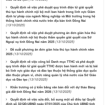
Quyết định về việc phê duyệt quy trình điện tử giải quyết
thủ tục hành chính nội bộ mới ban hành trong lĩnh vực Giám
định tư pháp của ngành Nông nghiệp và Môi trường trong hệ
thống hành chính nhà nước trên địa bàn tỉnh Đồng Nai
(13/10/2025)
Quyết định về việc phê duyệt phương án đơn giản hóa thủ
tục hành chính nội bộ thuộc thẩm quyền giải quyết của Sở
(13/10/2025)
Ngoại vụ tỉnh Đồng Nai năm 2025
Đề xuất phương án đơn giản hóa thủ tục hành chính năm
(13/10/2025)
2025
Quyết định về việc công bố Danh mục TTHC và phê duyệt
quy trình điện tử giải quyết TTHC được ban hành mới và bị bãi
bỏ lĩnh vực giáo dục và đào tạo thuộc hệ thống giáo dục quốc
dân thuộc phạm vi, chức năng quản lý nhà nước của Sở Giáo
(13/10/2025)
dục và Đào tạo
Khẩn trương có ý kiến bằng văn bản đối với dự thảo Bảng
(13/10/2025)
giá đất tỉnh Đồng Nai năm 2026
Quyết định về việc sửa đổi, bổ sung một số điều tại Quyết
định số 32/QĐ-UBND ngày 07/01/2025 của Chủ tịch UBND tỉnh