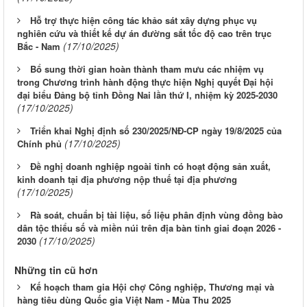
Hỗ trợ thực hiện công tác khảo sát xây dựng phục vụ
nghiên cứu và thiết kế dự án đường sắt tốc độ cao trên trục
(17/10/2025)
Bắc - Nam
Bổ sung thời gian hoàn thành tham mưu các nhiệm vụ
trong Chương trình hành động thực hiện Nghị quyết Đại hội
đại biểu Đảng bộ tỉnh Đồng Nai lần thứ I, nhiệm kỳ 2025-2030
(17/10/2025)
Triển khai Nghị định số 230/2025/NĐ-CP ngày 19/8/2025 của
(17/10/2025)
Chính phủ
Đề nghị doanh nghiệp ngoài tỉnh có hoạt động sản xuất,
kinh doanh tại địa phương nộp thuế tại địa phương
(17/10/2025)
Rà soát, chuẩn bị tài liệu, số liệu phân định vùng đồng bào
dân tộc thiểu số và miền núi trên địa bàn tỉnh giai đoạn 2026 -
(17/10/2025)
2030
Những tin cũ hơn
Kế hoạch tham gia Hội chợ Công nghiệp, Thương mại và
hàng tiêu dùng Quốc gia Việt Nam - Mùa Thu 2025