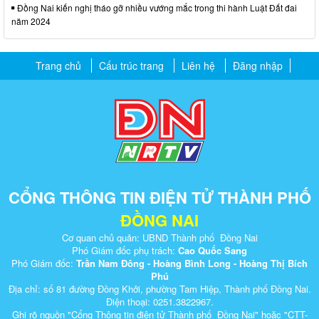
Đồng Nai kiến nghị tháo gỡ nhiều vướng mắc trong thi hành Luật Đất đai
năm 2024
Trang chủ
Cấu trúc trang
Liên hệ
Đăng nhập
CỔNG THÔNG TIN ĐIỆN TỬ THÀNH PHỐ
ĐỒNG NAI
Cơ quan chủ quản: UBND Thành phố Đồng Nai
Phó Giám đốc phụ trách:
Cao Quốc Sang
Phó Giám đốc:
Trần Nam Đông - Hoàng Bình Long - Hoàng Thị Bích
Phú
Địa chỉ: số 81 đường Đồng Khởi, phường Tam Hiệp, Thành phố Đồng Nai.
Điện thoại: 0251.3822967.
Ghi rõ nguồn "Cổng Thông tin điện tử Thành phố Đồng Nai" hoặc "CTT-