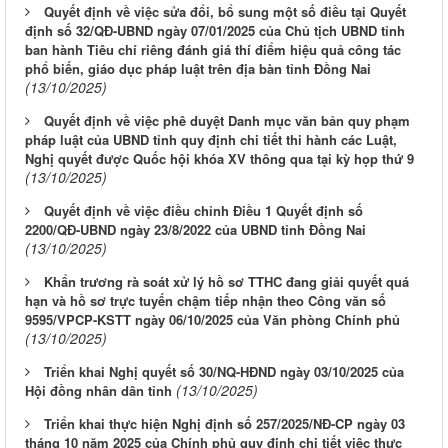
Quyết định về việc sửa đổi, bổ sung một số điều tại Quyết
định số 32/QĐ-UBND ngày 07/01/2025 của Chủ tịch UBND tỉnh
ban hành Tiêu chí riêng đánh giá thí điểm hiệu quả công tác
phổ biến, giáo dục pháp luật trên địa bàn tỉnh Đồng Nai
(13/10/2025)
Quyết định về việc phê duyệt Danh mục văn bản quy phạm
pháp luật của UBND tỉnh quy định chi tiết thi hành các Luật,
Nghị quyết được Quốc hội khóa XV thông qua tại kỳ họp thứ 9
(13/10/2025)
Quyết định về việc điều chỉnh Điều 1 Quyết định số
2200/QĐ-UBND ngày 23/8/2022 của UBND tỉnh Đồng Nai
(13/10/2025)
Khẩn trương rà soát xử lý hồ sơ TTHC đang giải quyết quá
hạn và hồ sơ trực tuyến chậm tiếp nhận theo Công văn số
9595/VPCP-KSTT ngày 06/10/2025 của Văn phòng Chính phủ
(13/10/2025)
Triển khai Nghị quyết số 30/NQ-HĐND ngày 03/10/2025 của
(13/10/2025)
Hội đồng nhân dân tỉnh
Triển khai thực hiện Nghị định số 257/2025/NĐ-CP ngày 03
tháng 10 năm 2025 của Chính phủ quy định chi tiết việc thực