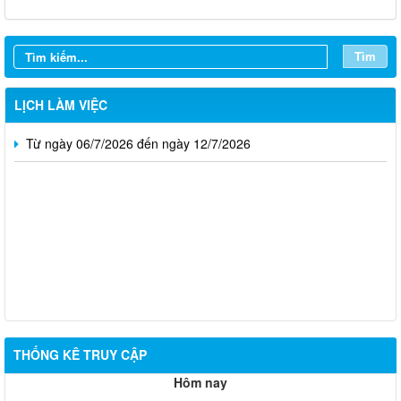
Từ ngày 27/7/2026 đến ngày 02/8/2026
Tìm
Từ ngày 20/7/2026 đến ngày 26/7/2026
Từ ngày 13/7/2026 đến ngày 18/7/2026
LỊCH LÀM VIỆC
Từ ngày 06/7/2026 đến ngày 12/7/2026
Thông báo về việc tuyển dụng viên chức năm 2026
THỐNG KÊ TRUY CẬP
Thông báo tuyển chọn tổ chức và cá nhân chủ trì thực hiện
Hôm nay
nhiệm vụ khoa học và công nghệ cấp thành phố sử dụng ngân