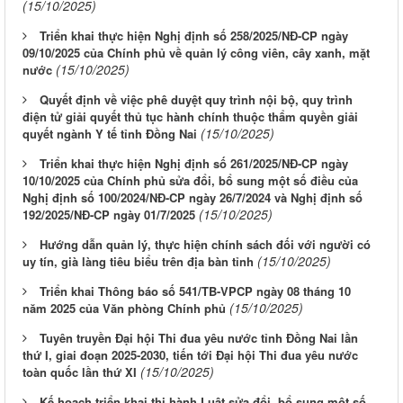
(15/10/2025)
Triển khai thực hiện Nghị định số 258/2025/NĐ-CP ngày
09/10/2025 của Chính phủ về quản lý công viên, cây xanh, mặt
(15/10/2025)
nước
Quyết định về việc phê duyệt quy trình nội bộ, quy trình
điện tử giải quyết thủ tục hành chính thuộc thẩm quyền giải
(15/10/2025)
quyết ngành Y tế tỉnh Đồng Nai
Triển khai thực hiện Nghị định số 261/2025/NĐ-CP ngày
10/10/2025 của Chính phủ sửa đổi, bổ sung một số điều của
Nghị định số 100/2024/NĐ-CP ngày 26/7/2024 và Nghị định số
(15/10/2025)
192/2025/NĐ-CP ngày 01/7/2025
Hướng dẫn quản lý, thực hiện chính sách đối với người có
(15/10/2025)
uy tín, già làng tiêu biểu trên địa bàn tỉnh
Triển khai Thông báo số 541/TB-VPCP ngày 08 tháng 10
(15/10/2025)
năm 2025 của Văn phòng Chính phủ
Tuyên truyền Đại hội Thi đua yêu nước tỉnh Đồng Nai lần
thứ I, giai đoạn 2025-2030, tiến tới Đại hội Thi đua yêu nước
(15/10/2025)
toàn quốc lần thứ XI
Kế hoạch triển khai thi hành Luật sửa đổi, bổ sung một số