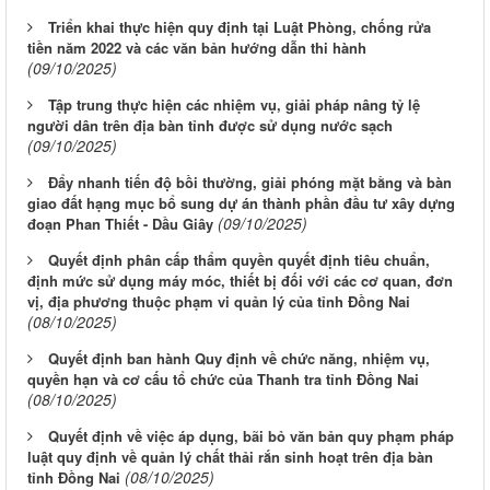
Triển khai thực hiện quy định tại Luật Phòng, chống rửa
tiền năm 2022 và các văn bản hướng dẫn thi hành
(09/10/2025)
Tập trung thực hiện các nhiệm vụ, giải pháp nâng tỷ lệ
người dân trên địa bàn tỉnh được sử dụng nước sạch
(09/10/2025)
Đẩy nhanh tiến độ bồi thường, giải phóng mặt bằng và bàn
giao đất hạng mục bổ sung dự án thành phần đầu tư xây dựng
(09/10/2025)
đoạn Phan Thiết - Dầu Giây
Quyết định phân cấp thẩm quyền quyết định tiêu chuẩn,
định mức sử dụng máy móc, thiết bị đối với các cơ quan, đơn
vị, địa phương thuộc phạm vi quản lý của tỉnh Đồng Nai
(08/10/2025)
Quyết định ban hành Quy định về chức năng, nhiệm vụ,
quyền hạn và cơ cấu tổ chức của Thanh tra tỉnh Đồng Nai
(08/10/2025)
Quyết định về việc áp dụng, bãi bỏ văn bản quy phạm pháp
luật quy định về quản lý chất thải rắn sinh hoạt trên địa bàn
Từ ngày 03/8/2026 đến ngày 09/8/2026
(08/10/2025)
tỉnh Đồng Nai