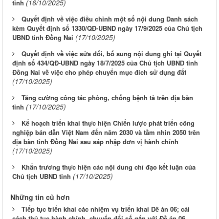
(16/10/2025)
tỉnh
Quyết định về việc điều chỉnh một số nội dung Danh sách
kèm Quyết định số 1330/QĐ-UBND ngày 17/9/2025 của Chủ tịch
(17/10/2025)
UBND tỉnh Đồng Nai
Quyết định về việc sửa đổi, bổ sung nội dung ghi tại Quyết
định số 434/QĐ-UBND ngày 18/7/2025 của Chủ tịch UBND tỉnh
Đồng Nai về việc cho phép chuyển mục đích sử dụng đất
(17/10/2025)
Tăng cường công tác phòng, chống bệnh tả trên địa bàn
(17/10/2025)
tỉnh
Kế hoạch triển khai thực hiện Chiến lược phát triển công
nghiệp bán dẫn Việt Nam đến năm 2030 và tầm nhìn 2050 trên
địa bàn tỉnh Đồng Nai sau sáp nhập đơn vị hành chính
(17/10/2025)
Khẩn trương thực hiện các nội dung chỉ đạo kết luận của
(17/10/2025)
Chủ tịch UBND tỉnh
Những tin cũ hơn
Tiếp tục triển khai các nhiệm vụ triển khai Đề án 06; cải
cách thủ tục hành chính, chuyển đổi số gắn với Đề án 06