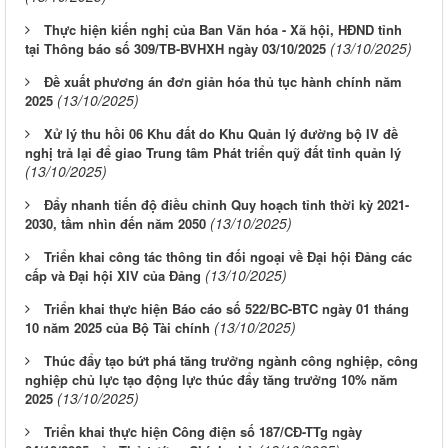
Thực hiện kiến nghị của Ban Văn hóa - Xã hội, HĐND tỉnh
(13/10/2025)
tại Thông báo số 309/TB-BVHXH ngày 03/10/2025
Đề xuất phương án đơn giản hóa thủ tục hành chính năm
(13/10/2025)
2025
Xử lý thu hồi 06 Khu đất do Khu Quản lý đường bộ IV đề
nghị trả lại để giao Trung tâm Phát triển quỹ đất tỉnh quản lý
(13/10/2025)
Đẩy nhanh tiến độ điều chỉnh Quy hoạch tỉnh thời kỳ 2021-
(13/10/2025)
2030, tầm nhìn đến năm 2050
Triển khai công tác thông tin đối ngoại về Đại hội Đảng các
(13/10/2025)
cấp và Đại hội XIV của Đảng
Triển khai thực hiện Báo cáo số 522/BC-BTC ngày 01 tháng
(13/10/2025)
10 năm 2025 của Bộ Tài chính
Thúc đẩy tạo bứt phá tăng trưởng ngành công nghiệp, công
nghiệp chủ lực tạo động lực thúc đẩy tăng trưởng 10% năm
(13/10/2025)
2025
Triển khai thực hiện Công điện số 187/CĐ-TTg ngày