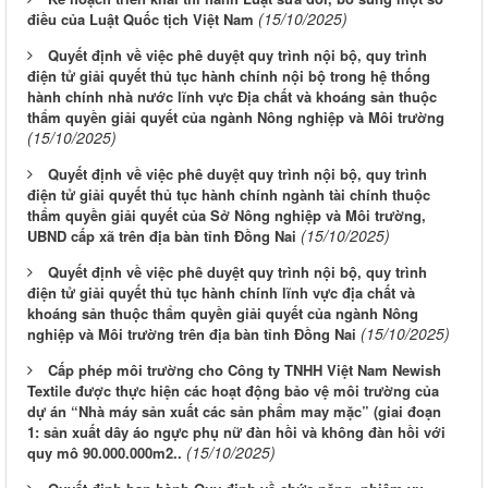
(15/10/2025)
điều của Luật Quốc tịch Việt Nam
Quyết định về việc phê duyệt quy trình nội bộ, quy trình
điện tử giải quyết thủ tục hành chính nội bộ trong hệ thống
hành chính nhà nước lĩnh vực Địa chất và khoáng sản thuộc
thẩm quyền giải quyết của ngành Nông nghiệp và Môi trường
(15/10/2025)
Quyết định về việc phê duyệt quy trình nội bộ, quy trình
điện tử giải quyết thủ tục hành chính ngành tài chính thuộc
thẩm quyền giải quyết của Sở Nông nghiệp và Môi trường,
(15/10/2025)
UBND cấp xã trên địa bàn tỉnh Đồng Nai
Quyết định về việc phê duyệt quy trình nội bộ, quy trình
điện tử giải quyết thủ tục hành chính lĩnh vực địa chất và
khoáng sản thuộc thẩm quyền giải quyết của ngành Nông
(15/10/2025)
nghiệp và Môi trường trên địa bàn tỉnh Đồng Nai
Cấp phép môi trường cho Công ty TNHH Việt Nam Newish
Textile được thực hiện các hoạt động bảo vệ môi trường của
dự án “Nhà máy sản xuất các sản phẩm may mặc” (giai đoạn
1: sản xuất dây áo ngực phụ nữ đàn hồi và không đàn hồi với
(15/10/2025)
quy mô 90.000.000m2..