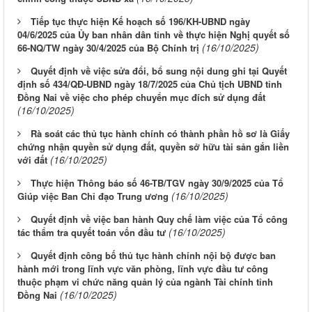
Tiếp tục thực hiện Kế hoạch số 196/KH-UBND ngày
04/6/2025 của Ủy ban nhân dân tỉnh về thực hiện Nghị quyết số
(16/10/2025)
66-NQ/TW ngày 30/4/2025 của Bộ Chính trị
Quyết định về việc sửa đổi, bổ sung nội dung ghi tại Quyết
định số 434/QĐ-UBND ngày 18/7/2025 của Chủ tịch UBND tỉnh
Đồng Nai về việc cho phép chuyển mục đích sử dụng đất
(16/10/2025)
Rà soát các thủ tục hành chính có thành phần hồ sơ là Giấy
chứng nhận quyền sử dụng đất, quyền sở hữu tài sản gắn liền
(16/10/2025)
với đất
Thực hiện Thông báo số 46-TB/TGV ngày 30/9/2025 của Tổ
(16/10/2025)
Giúp việc Ban Chỉ đạo Trung ương
Quyết định về việc ban hành Quy chế làm việc của Tổ công
(16/10/2025)
tác thẩm tra quyết toán vốn đầu tư
Quyết định công bố thủ tục hành chính nội bộ được ban
hành mới trong lĩnh vực văn phòng, lĩnh vực đầu tư công
thuộc phạm vi chức năng quản lý của ngành Tài chính tỉnh
(16/10/2025)
Đồng Nai