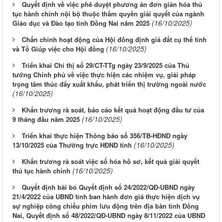
Quyết định về việc phê duyệt phương án đơn giản hóa thủ
tục hành chính nội bộ thuộc thẩm quyền giải quyết của ngành
(16/10/2025)
Giáo dục và Đào tạo tỉnh Đồng Nai năm 2025
Chấn chỉnh hoạt động của Hội đồng định giá đất cụ thể tỉnh
(16/10/2025)
và Tổ Giúp việc cho Hội đồng
Triển khai Chỉ thị số 29/CT-TTg ngày 23/9/2025 của Thủ
tướng Chính phủ về việc thực hiện các nhiệm vụ, giải pháp
trọng tâm thúc đẩy xuất khẩu, phát triển thị trường ngoài nước
(16/10/2025)
Khẩn trương rà soát, báo cáo kết quả hoạt động đầu tư của
(16/10/2025)
9 tháng đầu năm 2025
Triển khai thực hiện Thông báo số 356/TB-HĐND ngày
(16/10/2025)
13/10/2025 của Thường trực HĐND tỉnh
Khẩn trương rà soát việc số hóa hồ sơ, kết quả giải quyết
(16/10/2025)
thủ tục hành chính
Quyết định bãi bỏ Quyết định số 24/2022/QĐ-UBND ngày
21/4/2022 của UBND tỉnh ban hành đơn giá thực hiện dịch vụ
sự nghiệp công chiếu phim lưu động trên địa bàn tỉnh Đồng
Nai, Quyết định số 48/2022/QĐ-UBND ngày 8/11/2022 của UBND