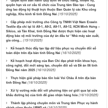
Quyết định ban hành Quy định về chức năng, nhiệm vụ,
quyền hạn và cơ cấu tổ chức của Trung tâm Đào tạo - Cung
ứng lao động kỹ thuật trực thuộc Ban Quản lý các Khu công
(15/10/2025)
nghiệp, Khu kinh tế tỉnh Đồng Nai
Cấp phép môi trường cho Công ty TNHH Việt Nam Erawin
Textile địa chỉ tại lô A9-1, A9-2, A9-11, A9-12, KCN Minh Hưng –
Sikico, xã Tân Khai, tỉnh Đồng Nai được thực hiện các hoạt
động bảo vệ môi trường của dự án đầu tư “Nhà máy sản xuất,
(15/10/2025)
gia công...
Kế hoạch thúc đẩy tạo lập dữ liệu phục vụ chuyển đổi số
(16/10/2025)
toàn diện trên địa bàn tỉnh Đồng Nai
Kế hoạch hoạt động của Ban Chỉ đạo phát triển khoa học,
công nghệ, đổi mới sáng tạo, chuyển đổi số và Đề án 06 tỉnh
(16/10/2025)
Đồng Nai năm 2025
Thực hiện giải pháp bảo tồn loài Voi Châu Á trên địa bàn
(16/10/2025)
tỉnh Đồng Nai
Xử lý vướng mắc đối với phương tiện cơ giới qua lại cửa
(16/10/2025)
khẩu đường bộ của tỉnh để giao nhận hàng hóa
Thành lập phòng chuyên môn và Trung tâm Phục vụ hành
(16/10/2025)
chính công thuộc UBND xã