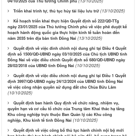
(13/10/2025)
04/10/2025 của Thủ tướng Chính phủ
(13/10/2025)
Triển khai trình tự, thủ tục hủy tài liệu lưu trữ
Kế hoạch triển khai thực hiện Quyết định số 222/QĐ-TTg
ngày 23/01/2025 của Thủ tướng Chính phủ về việc phê duyệt kế
hoạch hành động quốc gia thực hiện kinh tế tuần hoàn đến
(13/10/2025)
năm 2035 trên địa bàn tỉnh Đồng Nai
Quyết định về việc đính chính nội dung ghi tại Điều 4 Quyết
định số 1500/QĐ-UBND ngày 03/10/2025 của Chủ tịch UBND tỉnh
Đồng Nai về việc điều chỉnh Quyết định số 680/QĐ-UBND ngày
(10/10/2025)
28/02/2018 của UBND tỉnh Đồng Nai
Quyết định về việc điều chỉnh nội dung ghi tại Điều 1 Quyết
định 3997/QĐ-UBND ngày 24/12/2024 của UBND tỉnh Đồng Nai
về việc công nhận quyền sử dụng đất cho Chùa Bửu Lâm
(10/10/2025)
Quyết định ban hành Quy định về chức năng, nhiệm vụ,
quyền hạn và cơ cấu tổ chức của Trung tâm Khai thác hạ tầng
Khu công nghiệp trực thuộc Ban Quản lý các Khu công
(10/10/2025)
nghiệp, Khu kinh tế tỉnh Đồng Nai
Quyết định về việc công bố thủ tục hành chính nội bộ mới
ban hành; thủ tục hành chính nội bộ sửa đổi, bổ sung trong hệ