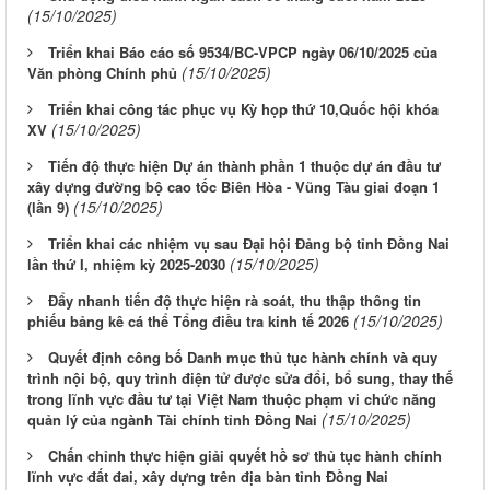
(15/10/2025)
Triển khai Báo cáo số 9534/BC-VPCP ngày 06/10/2025 của
(15/10/2025)
Văn phòng Chính phủ
Triển khai công tác phục vụ Kỳ họp thứ 10,Quốc hội khóa
(15/10/2025)
XV
Tiến độ thực hiện Dự án thành phần 1 thuộc dự án đầu tư
xây dựng đường bộ cao tốc Biên Hòa - Vũng Tàu giai đoạn 1
(15/10/2025)
(lần 9)
Triển khai các nhiệm vụ sau Đại hội Đảng bộ tỉnh Đồng Nai
(15/10/2025)
lần thứ I, nhiệm kỳ 2025-2030
Đẩy nhanh tiến độ thực hiện rà soát, thu thập thông tin
(15/10/2025)
phiếu bảng kê cá thể Tổng điều tra kinh tế 2026
Quyết định công bố Danh mục thủ tục hành chính và quy
trình nội bộ, quy trình điện tử được sửa đổi, bổ sung, thay thế
trong lĩnh vực đầu tư tại Việt Nam thuộc phạm vi chức năng
(15/10/2025)
quản lý của ngành Tài chính tỉnh Đồng Nai
Chấn chỉnh thực hiện giải quyết hồ sơ thủ tục hành chính
lĩnh vực đất đai, xây dựng trên địa bàn tỉnh Đồng Nai