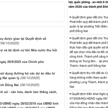
hội, quốc phòng - an ninh 6 t
năm 2026 của thành phố Đồn
Quyết định giao đất cho Tr
Phát triển quỹ đất thành phố
quản lý tại phường Trấn Biên
phố Đồng Nai
Quyết định giao đất cho Tr
 vụ được giao tại Quyết định số
(06/10/2025)
Phát triển quỹ đất thành phố
thực hiện đấu giá quyền sử d
ợ và tái định cư khi Nhà nước thu hồi
để lựa chọn nhà đầu tư đối vớ
công trình: Thành phố cảng 
không và Trung tâm… tại ph
 ngày 29/9/2025 của Chính phủ
Thành, thành phố Đồng Nai
Quyết định thu hồi đất do C
ụ sử dụng đường bộ các dự án đầu tư
(06/10/2025)
hàng không miền Nam quản l
 Nai quản lý
phường Long Thành, thành 
(06/10/2025)
tỉnh Đồng Nai
Nai
lịch sử - văn hóa, danh lam thắng cảnh,
Quyết định triển khai Nghị 
07/2026/NQ-HĐND ngày 09/
của Hội đồng nhân dân thàn
QĐ-UBND ngày 28/02/2018 của UBND tỉnh
Đồng Nai quy định nguyên tắc
155/QĐ-UBND ngày 26/6/2017 của UBND