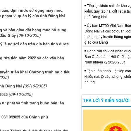
Tiếp tục khảo sát các khu vự
 chuẩn, định mức sử dụng máy móc,
kiếm, quy tập hài cốt liệt sĩ tạ
ộc phạm vi quản lý của tỉnh Đồng Nai
phố Đồng Nai
Ủy ban MTTQ Việt Nam thà
ng và bàn giao đất hạng mục bổ sung
Đồng Nai và các cơ quan, đơ
(09/10/2025)
 Dầu Giây
mừng ngày truyền thống ngà
giáo của Đảng
tỷ lệ người dân trên địa bàn tỉnh được
Đồng Nai có 2 cá nhân đượ
Ban Chấp hành Hội Chữ thập
ng rửa tiền năm 2022 và các văn bản
Nam nhiệm kỳ 2026-2031
Tập huấn pháp luật tiếp côn
 tuyến triển khai Chương trình mục tiêu
khiếu nại, tố cáo, phòng, ch
2025)
nhũng
(09/10/2025)
tỉnh Đồng Nai
(09/10/2025)
 2025
TRẢ LỜI Ý KIẾN NGƯỜI
 tự phát và tình trạng buôn bán lấn
y 03/10/2025 của Chính phủ
Long Thành thuê đất để thực hiện dự