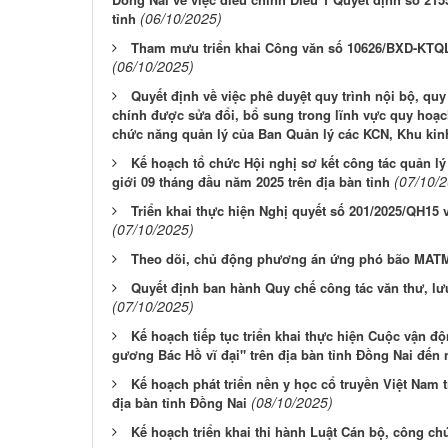
(06/10/2025)
tỉnh
Tham mưu triển khai Công văn số 10626/BXD-KTQ
(06/10/2025)
Quyết định về việc phê duyệt quy trình nội bộ, quy 
chính được sửa đổi, bổ sung trong lĩnh vực quy hoạc
chức năng quản lý của Ban Quản lý các KCN, Khu kinh
Kế hoạch tổ chức Hội nghị sơ kết công tác quản l
(07/10/
giới 09 tháng đầu năm 2025 trên địa bàn tỉnh
Triển khai thực hiện Nghị quyết số 201/2025/QH15 
(07/10/2025)
Theo dõi, chủ động phương án ứng phó bão MATM
Quyết định ban hành Quy chế công tác văn thư, lưu
(07/10/2025)
Kế hoạch tiếp tục triển khai thực hiện Cuộc vận độ
gương Bác Hồ vĩ đại" trên địa bàn tỉnh Đồng Nai đến
Kế hoạch phát triển nền y học cổ truyền Việt Nam 
(08/10/2025)
địa bàn tỉnh Đồng Nai
Kế hoạch triển khai thi hành Luật Cán bộ, công c