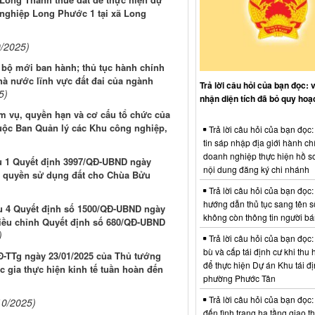
nghiệp Long Phước 1 tại xã Long
0/2025)
i bộ mới ban hành; thủ tục hành chính
hà nước lĩnh vực đất đai của ngành
Trả lời câu hỏi của bạn đọc: 
5)
nhận diện tích đã bỏ quy hoạ
m vụ, quyền hạn và cơ cấu tổ chức của
huộc Ban Quản lý các Khu công nghiệp,
Trả lời câu hỏi của bạn đọc
tin sáp nhập địa giới hành ch
doanh nghiệp thực hiện hồ sơ
iều 1 Quyết định 3997/QĐ-UBND ngày
nội dung đăng ký chi nhánh
n quyền sử dụng đất cho Chùa Bửu
Trả lời câu hỏi của bạn đọc:
hướng dẫn thủ tục sang tên s
iều 4 Quyết định số 1500/QĐ-UBND ngày
không còn thông tin người b
điều chỉnh Quyết định số 680/QĐ-UBND
)
Trả lời câu hỏi của bạn đọc:
bù và cấp tái định cư khi thu 
QĐ-TTg ngày 23/01/2025 của Thủ tướng
để thực hiện Dự án Khu tái đị
 gia thực hiện kinh tế tuần hoàn đến
phường Phước Tân
Trả lời câu hỏi của bạn đọc:
10/2025)
đến tình trạng hạ tầng giao t