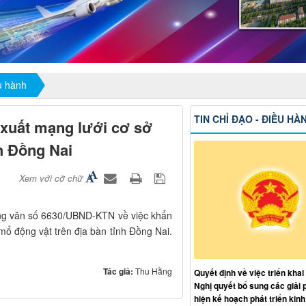
ều hành
TIN CHỈ ĐẠO - ĐIỀU HÀ
 xuất mạng lưới cơ sở
nh Đồng Nai
Xem với cỡ chữ
ng văn số 6630/UBND-KTN về việc khẩn
 mổ động vật trên địa bàn tỉnh Đồng Nai.
Tác giả:
Thu Hằng
Quyết định về việc triển khai
Nghị quyết bổ sung các giải 
hiện kế hoạch phát triển kinh 