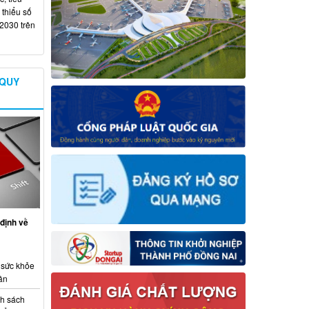
 thiểu số
 2030 trên
 QUY
định về
 sức khỏe
ân
nh sách