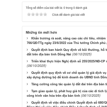
Tổng số điểm của bài viết là: 0 trong 0 đánh giá
Click để đánh giá bài viết
Những tin mới hơn
Khẩn trương rà soát, nâng cao các chỉ tiêu, nhiệm
766/QĐ-TTg ngày 23/6/2022 của Thủ tướng Chính phủ
Quyết định ban hành Quy định về bồi thường, hỗ tr
(06/10/2025)
đất trên địa bàn tỉnh Đồng Nai
Triển khai thực hiện Nghị định số 255/2025/NĐ-CP
(06/10/2025)
Quyết định quy định về cơ chế quản lý giá dịch v
xây dựng đường bộ để kinh doanh do UBND tỉnh Đồng
Tăng cường công tác quản lý đất đai trên địa bàn 
Tạm giao quản lý, phát huy giá trị của các di tích 
(06/10/2025)
công trình văn hóa trên địa bàn tỉnh
Quyết định về việc điều chỉnh Quyết định số 680/
Đồng Nai về việc điều chỉnh Điều 1 Quyết định số 2