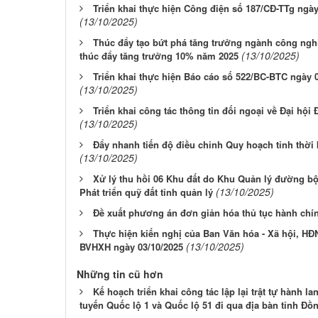
Triển khai thực hiện Công điện số 187/CĐ-TTg ngà
(13/10/2025)
Thúc đẩy tạo bứt phá tăng trưởng ngành công ngh
(13/10/2025)
thúc đẩy tăng trưởng 10% năm 2025
Triển khai thực hiện Báo cáo số 522/BC-BTC ngày 
(13/10/2025)
Triển khai công tác thông tin đối ngoại về Đại hội
(13/10/2025)
Đẩy nhanh tiến độ điều chỉnh Quy hoạch tỉnh thời
(13/10/2025)
Xử lý thu hồi 06 Khu đất do Khu Quản lý đường bộ 
(13/10/2025)
Phát triển quỹ đất tỉnh quản lý
Đề xuất phương án đơn giản hóa thủ tục hành ch
Thực hiện kiến nghị của Ban Văn hóa - Xã hội, HĐN
(13/10/2025)
BVHXH ngày 03/10/2025
Những tin cũ hơn
Kế hoạch triển khai công tác lập lại trật tự hành 
tuyến Quốc lộ 1 và Quốc lộ 51 đi qua địa bàn tỉnh Đồ