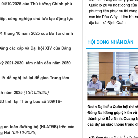
y 04/10/2025 của Thủ tướng Chính phủ
Quốc lộ 20 và hoạt động của
phương tiện phục vụ thi công
cao tốc Dầu Giây - Liên Khươ
iệp, công nghiệp chủ lực tạo động lực
địa bàn xã Định Quán
01 tháng 10 năm 2025 của Bộ Tài chính
HỘI ĐỒNG NHÂN DÂN
 Đảng các cấp và Đại hội XIV của Đảng
 kỳ 2021-2030, tầm nhìn đến năm 2050
IV đề nghị trả lại để giao Trung tâm
(13/10/2025)
ính năm 2025
D tỉnh tại Thông báo số 309/TB-
Đoàn Đại biểu Quốc hội thàn
Đồng Nai đóng góp ý kiến về 
thành phố Bắc Ninh, Quảng N
các dự án giao thông trọng 
lang an toàn đường bộ (HLATĐB) trên các
(06/10/2025)
ng Nai
Trưởng đoàn Đại biểu Quốc