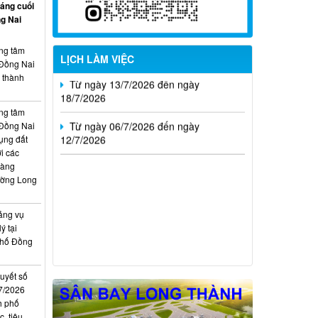
háng cuối
g Nai
Từ ngày 20/7/2026 đến ngày
26/7/2026
ung tâm
LỊCH LÀM VIỆC
 Đồng Nai
Từ ngày 13/7/2026 đến ngày
, thành
18/7/2026
Từ ngày 06/7/2026 đến ngày
ung tâm
12/7/2026
 Đồng Nai
ụng đất
i các
hàng
ường Long
ảng vụ
ý tại
phố Đồng
quyết số
7/2026
h phố
, tiêu