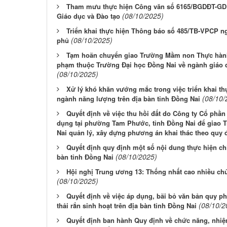
Tham mưu thực hiện Công văn số 6165/BGDĐT-GDP
(08/10/2025)
Giáo dục và Đào tạo
Triển khai thực hiện Thông báo số 485/TB-VPCP n
(08/10/2025)
phủ
Tạm hoãn chuyển giao Trường Mầm non Thực hàn
phạm thuộc Trường Đại học Đồng Nai về ngành giáo 
(08/10/2025)
Xử lý khó khăn vướng mắc trong việc triển khai t
(08/10/
ngành năng lượng trên địa bàn tỉnh Đồng Nai
Quyết định về việc thu hồi đất do Công ty Cổ phần
dụng tại phường Tam Phước, tỉnh Đồng Nai để giao Tr
Nai quản lý, xây dựng phương án khai thác theo quy 
Quyết định quy định một số nội dung thực hiện chi
(08/10/2025)
bàn tỉnh Đồng Nai
Hội nghị Trung ương 13: Thống nhất cao nhiều chủ
(08/10/2025)
Quyết định về việc áp dụng, bãi bỏ văn bản quy ph
(08/10/2
thải rắn sinh hoạt trên địa bàn tỉnh Đồng Nai
Quyết định ban hành Quy định về chức năng, nhiệ