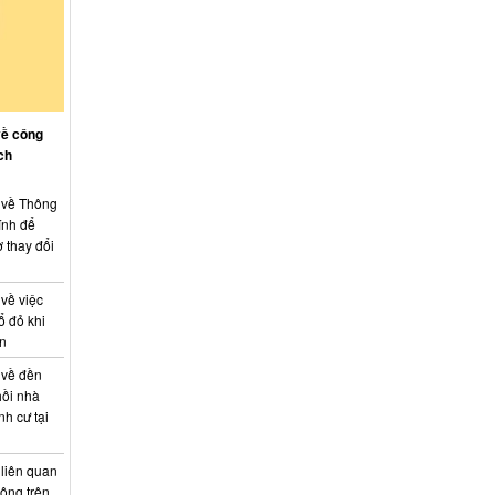
về công
ch
: về Thông
ính để
 thay đổi
 về việc
ổ đỏ khi
án
 về đền
hồi nhà
nh cư tại
 liên quan
hông trên