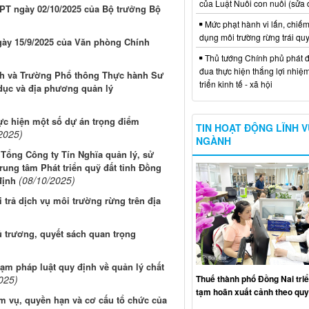
của Luật Nuôi con nuôi (sửa 
T ngày 02/10/2025 của Bộ trưởng Bộ
Mức phạt hành vi lấn, chiếm
dụng môi trường rừng trái qu
gày 15/9/2025 của Văn phòng Chính
Thủ tướng Chính phủ phát đ
đua thực hiện thắng lợi nhiệ
h và Trường Phổ thông Thực hành Sư
triển kinh tế - xã hội
dục và địa phương quản lý
hực hiện một số dự án trọng điểm
TIN HOẠT ĐỘNG LĨNH 
2025)
NGÀNH
 Tổng Công ty Tín Nghĩa quản lý, sử
ung tâm Phát triển quỹ đất tỉnh Đồng
(08/10/2025)
định
 trả dịch vụ môi trường rừng trên địa
 trương, quyết sách quan trọng
ạm pháp luật quy định về quản lý chất
025)
Thuế thành phố Đồng Nai triể
tạm hoãn xuất cảnh theo quy
m vụ, quyền hạn và cơ cấu tổ chức của