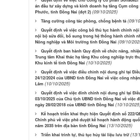
án đầu tư xây dựng và kinh doanh hạ tầng Cụm công 
(09/10/2025)
Phước, tỉnh Đồng Nai (đợt 2)
(09/1
Tăng cường công tác phòng, chống bệnh tả
Quyết định về việc công bố thủ tục hành chính nộ
nội bộ sửa đổi, bổ sung trong hệ thống hành chính n
(09/10/202
Nông nghiệp và Môi trường tỉnh Đồng Nai
Quyết định ban hành Quy định về chức năng, nhiệ
Trung tâm Khai thác hạ tầng Khu công nghiệp trực t
(10/10/2025)
Khu kinh tế tỉnh Đồng Nai
Quyết định về việc điều chỉnh nội dung ghi tại Đ
24/12/2024 của UBND tỉnh Đồng Nai về việc công nhậ
(10/10/2025)
Lâm
Quyết định về việc đính chính nội dung ghi tại Đ
03/10/2025 của Chủ tịch UBND tỉnh Đồng Nai về việc 
(10/10/2025
ngày 28/02/2018 của UBND tỉnh Đồng Nai
Kế hoạch triển khai thực hiện Quyết định số 222/
Chính phủ về việc phê duyệt kế hoạch hành động quốc
(13/10/2025)
năm 2035 trên địa bàn tỉnh Đồng Nai
(13/
Triển khai trình tự, thủ tục hủy tài liệu lưu trữ