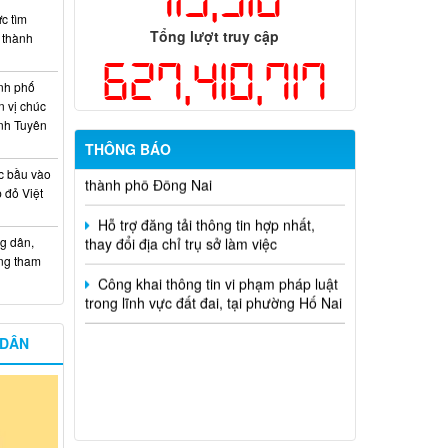
dụng ngân sách nhà nước đặt hàng thực
c tìm
hiện năm 2026 (đợt 1) lần 3
Tổng lượt truy cập
i thành
627,410,717
Kế hoạch Thông tin, tuyên truyền triển
nh phố
khai Kế hoạch Khám sức khỏe định kỳ
n vị chúc
hoặc khám sàng lọc miễn phí ít nhất mỗi
nh Tuyên
năm một lần cho người dân trên địa bàn
THÔNG BÁO
thành phố Đồng Nai
c bầu vào
Hỗ trợ đăng tải thông tin hợp nhất,
 đỏ Việt
thay đổi địa chỉ trụ sở làm việc
g dân,
Công khai thông tin vi phạm pháp luật
ống tham
trong lĩnh vực đất đai, tại phường Hố Nai
 DÂN