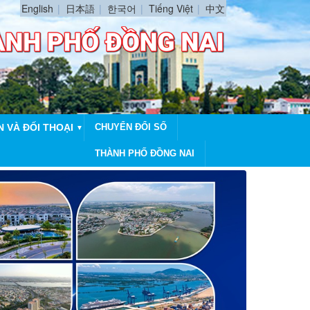
English
日本語
한국어
Tiếng Việt
中文
N VÀ ĐỐI THOẠI
CHUYỂN ĐỔI SỐ
▼
THÀNH PHỐ ĐỒNG NAI