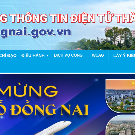
CHỈ ĐẠO – ĐIỀU HÀNH
DỊCH VỤ CÔNG
WCAG
LẤY Ý KIẾ
▼