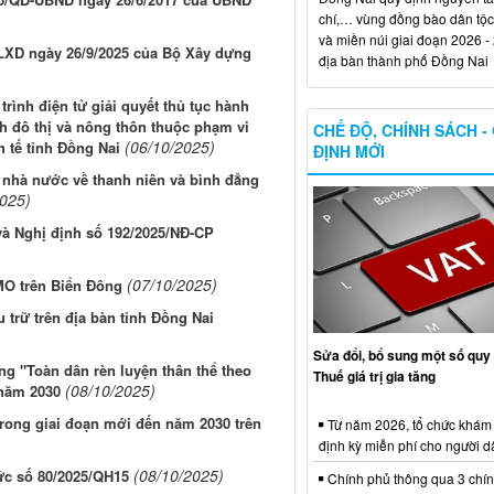
chí,… vùng đồng bào dân tộc
và miền núi giai đoạn 2026 -
LXD ngày 26/9/2025 của Bộ Xây dựng
địa bàn thành phố Đồng Nai
trình điện tử giải quyết thủ tục hành
h đô thị và nông thôn thuộc phạm vi
CHẾ ĐỘ, CHÍNH SÁCH -
(06/10/2025)
 tế tỉnh Đồng Nai
ĐỊNH MỚI
ý nhà nước về thanh niên và bình đẳng
2025)
và Nghị định số 192/2025/NĐ-CP
(07/10/2025)
O trên Biển Đông
 trữ trên địa bàn tỉnh Đồng Nai
Sửa đổi, bổ sung một số quy 
ng "Toàn dân rèn luyện thân thể theo
Thuế giá trị gia tăng
(08/10/2025)
 năm 2030
trong giai đoạn mới đến năm 2030 trên
Từ năm 2026, tổ chức khám
định kỳ miễn phí cho người d
(08/10/2025)
hức số 80/2025/QH15
Chính phủ thông qua 3 chí