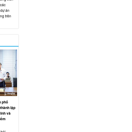
 các
 dự án
ng trên
h phố
thành lập
inh và
điểm
 hội