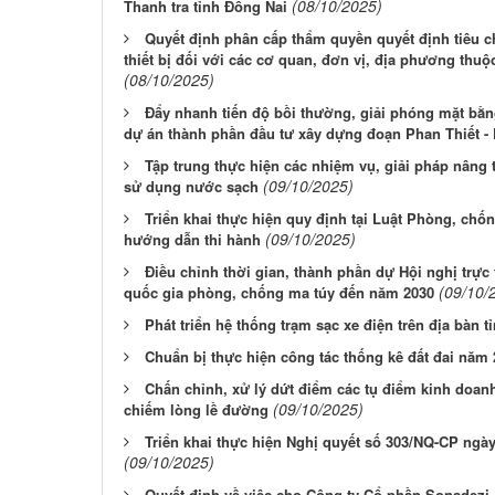
(08/10/2025)
Thanh tra tỉnh Đồng Nai
Quyết định phân cấp thẩm quyền quyết định tiêu
thiết bị đối với các cơ quan, đơn vị, địa phương thu
(08/10/2025)
Đẩy nhanh tiến độ bồi thường, giải phóng mặt bằ
dự án thành phần đầu tư xây dựng đoạn Phan Thiết -
Tập trung thực hiện các nhiệm vụ, giải pháp nâng 
(09/10/2025)
sử dụng nước sạch
Triển khai thực hiện quy định tại Luật Phòng, chố
(09/10/2025)
hướng dẫn thi hành
Điều chỉnh thời gian, thành phần dự Hội nghị trực
(09/10/
quốc gia phòng, chống ma túy đến năm 2030
Phát triển hệ thống trạm sạc xe điện trên địa bàn 
Chuẩn bị thực hiện công tác thống kê đất đai năm
Chấn chỉnh, xử lý dứt điểm các tụ điểm kinh doanh
(09/10/2025)
chiếm lòng lề đường
Triển khai thực hiện Nghị quyết số 303/NQ-CP ngà
(09/10/2025)
Quyết định về việc cho Công ty Cổ phần Sonadezi 