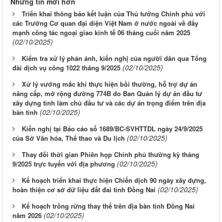
Những tin mới hơn
Triển khai thông báo kết luận của Thủ tướng Chính phủ với
các Trưởng Cơ quan đại diện Việt Nam ở nước ngoài về đẩy
mạnh công tác ngoại giao kinh tế 06 tháng cuối năm 2025
(02/10/2025)
Kiểm tra xử lý phản ánh, kiến nghị của người dân qua Tổng
(02/10/2025)
đài dịch vụ công 1022 tháng 9/2025
Xử lý vướng mắc khi thực hiện bồi thường, hỗ trợ dự án
nâng cấp, mở rộng đường 774B do Ban Quản lý dự án đầu tư
xây dựng tỉnh làm chủ đầu tư và các dự án trọng điểm trên địa
(02/10/2025)
bàn tỉnh
Kiến nghị tại Báo cáo số 1689/BC-SVHTTDL ngày 24/9/2025
(02/10/2025)
của Sở Văn hóa, Thể thao và Du lịch
Thay đổi thời gian Phiên họp Chính phủ thường kỳ tháng
(02/10/2025)
9/2025 trực tuyến với địa phương
Kế hoạch triển khai thực hiện Chiến dịch 90 ngày xây dựng,
(02/10/2025)
hoàn thiện cơ sở dữ liệu đất đai tỉnh Đồng Nai
Kế hoạch trồng rừng thay thế trên địa bàn tỉnh Đồng Nai
(02/10/2025)
năm 2026