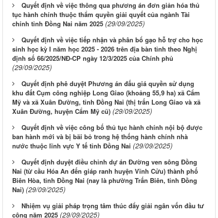
Quyết định về việc thông qua phương án đơn giản hóa thủ
tục hành chính thuộc thẩm quyền giải quyết của ngành Tài
(29/09/2025)
chính tỉnh Đồng Nai năm 2025
Quyết định về việc tiếp nhận và phân bổ gạo hỗ trợ cho học
sinh học kỳ I năm học 2025 - 2026 trên địa bàn tỉnh theo Nghị
định số 66/2025/NĐ-CP ngày 12/3/2025 của Chính phủ
(29/09/2025)
Quyết định phê duyệt Phương án đấu giá quyền sử dụng
khu đất Cụm công nghiệp Long Giao (khoảng 55,9 ha) xã Cẩm
Mỹ và xã Xuân Đường, tỉnh Đồng Nai (thị trấn Long Giao và xã
(29/09/2025)
Xuân Đường, huyện Cẩm Mỹ cũ)
Quyết định về việc công bố thủ tục hành chính nội bộ được
ban hành mới và bị bãi bỏ trong hệ thống hành chính nhà
(29/09/2025)
nước thuộc lĩnh vực Y tế tỉnh Đồng Nai
Quyết định duyệt điều chỉnh dự án Đường ven sông Đồng
Nai (từ cầu Hóa An đến giáp ranh huyện Vĩnh Cửu) thành phố
Biên Hòa, tỉnh Đồng Nai (nay là phường Trấn Biên, tỉnh Đồng
(29/09/2025)
Nai)
Nhiệm vụ giải pháp trọng tâm thúc đẩy giải ngân vốn đầu tư
(29/09/2025)
công năm 2025