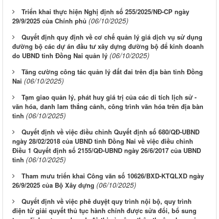
Triển khai thực hiện Nghị định số 255/2025/NĐ-CP ngày
(06/10/2025)
29/9/2025 của Chính phủ
Quyết định quy định về cơ chế quản lý giá dịch vụ sử dụng
đường bộ các dự án đầu tư xây dựng đường bộ để kinh doanh
(06/10/2025)
do UBND tỉnh Đồng Nai quản lý
Tăng cường công tác quản lý đất đai trên địa bàn tỉnh Đồng
(06/10/2025)
Nai
Tạm giao quản lý, phát huy giá trị của các di tích lịch sử -
văn hóa, danh lam thắng cảnh, công trình văn hóa trên địa bàn
(06/10/2025)
tỉnh
Quyết định về việc điều chỉnh Quyết định số 680/QĐ-UBND
ngày 28/02/2018 của UBND tỉnh Đồng Nai về việc điều chỉnh
Điều 1 Quyết định số 2155/QĐ-UBND ngày 26/6/2017 của UBND
(06/10/2025)
tỉnh
Tham mưu triển khai Công văn số 10626/BXD-KTQLXD ngày
(06/10/2025)
26/9/2025 của Bộ Xây dựng
Quyết định về việc phê duyệt quy trình nội bộ, quy trình
điện tử giải quyết thủ tục hành chính được sửa đổi, bổ sung