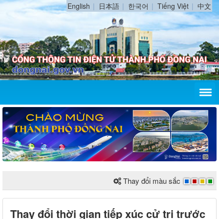
English
日本語
한국어
Tiếng Việt
中文
Thay đổi màu sắc
Thay đổi thời gian tiếp xúc cử tri trước