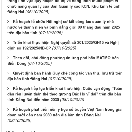
trong lĩnh vực quy hoạch đô thị và nông thôn thuộc phạm vi
chức năng quản lý của Ban Quản lý các KCN, Khu kinh tế tỉnh
(06/10/2025)
Đồng Nai
Kế hoạch tổ chức Hội nghị sơ kết công tác quản lý nhà
nước về thanh niên và bình đẳng giới 09 tháng đầu năm 2025
(07/10/2025)
trên địa bàn tỉnh
Triển khai thực hiện Nghị quyết số 201/2025/QH15 và Nghị
(07/10/2025)
định số 192/2025/NĐ-CP
Theo dõi, chủ động phương án ứng phó bão MATMO trên
(07/10/2025)
Biển Đông
Quyết định ban hành Quy chế công tác văn thư, lưu trữ trên
(07/10/2025)
địa bàn tỉnh Đồng Nai
Kế hoạch tiếp tục triển khai thực hiện Cuộc vận động "Toàn
dân rèn luyện thân thể theo gương Bác Hồ vĩ đại" trên địa bàn
(08/10/2025)
tỉnh Đồng Nai đến năm 2030
Kế hoạch phát triển nền y học cổ truyền Việt Nam trong giai
đoạn mới đến năm 2030 trên địa bàn tỉnh Đồng Nai
(08/10/2025)