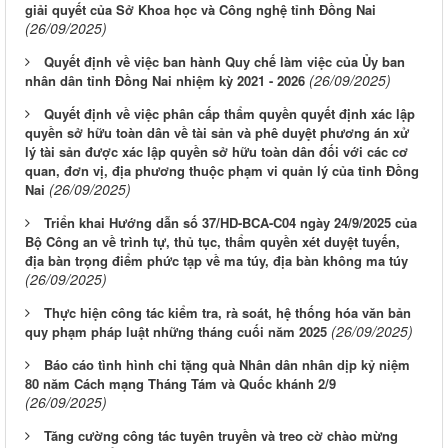
giải quyết của Sở Khoa học và Công nghệ tỉnh Đồng Nai
(26/09/2025)
Quyết định về việc ban hành Quy chế làm việc của Ủy ban
(26/09/2025)
nhân dân tỉnh Đồng Nai nhiệm kỳ 2021 - 2026
Quyết định về việc phân cấp thẩm quyền quyết định xác lập
quyền sở hữu toàn dân về tài sản và phê duyệt phương án xử
lý tài sản được xác lập quyền sở hữu toàn dân đối với các cơ
quan, đơn vị, địa phương thuộc phạm vi quản lý của tỉnh Đồng
(26/09/2025)
Nai
Triển khai Hướng dẫn số 37/HD-BCA-C04 ngày 24/9/2025 của
Bộ Công an về trình tự, thủ tục, thẩm quyền xét duyệt tuyến,
địa bàn trọng điểm phức tạp về ma túy, địa bàn không ma túy
(26/09/2025)
Thực hiện công tác kiểm tra, rà soát, hệ thống hóa văn bản
(26/09/2025)
quy phạm pháp luật những tháng cuối năm 2025
Báo cáo tình hình chi tặng quà Nhân dân nhân dịp kỷ niệm
80 năm Cách mạng Tháng Tám và Quốc khánh 2/9
(26/09/2025)
Tăng cường công tác tuyên truyền và treo cờ chào mừng