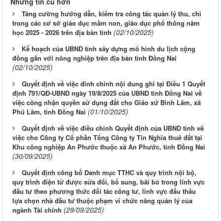
Những tin cũ hơn
Tăng cường hướng dẫn, kiểm tra công tác quản lý thu, chi
trong các cơ sở giáo dục mầm non, giáo dục phổ thông năm
(02/10/2025)
học 2025 - 2026 trên địa bàn tỉnh
Kế hoạch của UBND tỉnh xây dựng mô hình du lịch cộng
đồng gắn với nông nghiệp trên địa bàn tỉnh Đồng Nai
(02/10/2025)
Quyết định về việc đính chính nội dung ghi tại Điều 1 Quyết
định 791/QĐ-UBND ngày 19/8/2025 của UBND tỉnh Đồng Nai về
việc công nhận quyền sử dụng đất cho Giáo xứ Bình Lâm, xã
(01/10/2025)
Phú Lâm, tỉnh Đồng Nai
Quyết định về việc điều chỉnh Quyết định của UBND tỉnh về
việc cho Công ty Cổ phần Tổng Công ty Tín Nghĩa thuê đất tại
Khu công nghiệp An Phước thuộc xã An Phước, tỉnh Đồng Nai
(30/09/2025)
Quyết định công bố Danh mục TTHC và quy trình nội bộ,
quy trình điện tử được sửa đổi, bổ sung, bãi bỏ trong lĩnh vực
đầu tư theo phương thức đối tác công tư, lĩnh vực đấu thầu
lựa chọn nhà đầu tư thuộc phạm vi chức năng quản lý của
(29/09/2025)
ngành Tài chính