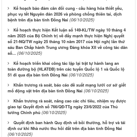
Kế hoạch bảo đảm cân đối cung - cầu hàng hóa thiết yếu,
phục vụ tết Nguyên đán 2026 và phòng chống thiên tai, dịch
(06/10/2025)
bệnh trên địa bàn tỉnh Đồng Nai
Kế hoạch thực hiện Kết luận số 149-KL/TW ngày 10 tháng 4
năm 2025 của Bộ Chính trị về đẩy mạnh thực hiện Nghị quyết
số 21-NQ/TW ngày 25 tháng 10 năm 2017 của Hội nghị lần thứ
sáu Ban Chấp hành Trung ương Đảng khóa XII về công tác dân
(06/10/2025)
số...
Kế hoạch triển khai công tác lập lại trật tự hành lang an
toàn đường bộ (HLATĐB) trên các tuyến Quốc lộ 1 và Quốc lộ
(06/10/2025)
51 đi qua địa bàn tỉnh Đồng Nai
Khẩn trương rà soát, báo cáo đề xuất mạng lưới cơ sở giết
(06/10/2025)
mổ động vật trên địa bàn tỉnh Đồng Nai
Khẩn trương rà soát, nâng cao các chỉ tiêu, nhiệm vụ được
giao tại Quyết định số 766/QĐ-TTg ngày 23/6/2022 của Thủ
(06/10/2025)
tướng Chính phủ
Quyết định ban hành Quy định về bồi thường, hỗ trợ và tái
định cư khi Nhà nước thu hồi đất trên địa bàn tỉnh Đồng Nai
(06/10/2025)