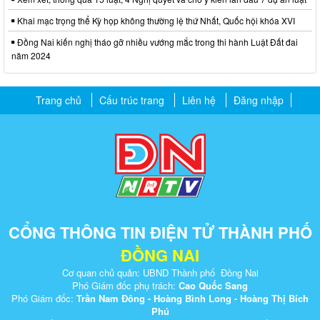
Khai mạc trọng thể Kỳ họp không thường lệ thứ Nhất, Quốc hội khóa XVI
Đồng Nai kiến nghị tháo gỡ nhiều vướng mắc trong thi hành Luật Đất đai
năm 2024
Trang chủ
Cấu trúc trang
Liên hệ
Đăng nhập
CỔNG THÔNG TIN ĐIỆN TỬ THÀNH PHỐ
ĐỒNG NAI
Cơ quan chủ quản: UBND Thành phố Đồng Nai
Phó Giám đốc phụ trách:
Cao Quốc Sang
Phó Giám đốc:
Trần Nam Đông - Hoàng Bình Long - Hoàng Thị Bích
Phú