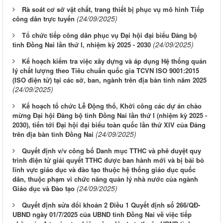
Rà soát cơ sở vật chất, trang thiết bị phục vụ mô hình Tiếp
(24/09/2025)
công dân trực tuyến
Tổ chức tiếp công dân phục vụ Đại hội đại biểu Đảng bộ
(24/09/2025)
tỉnh Đồng Nai lần thứ I, nhiệm kỳ 2025 - 2030
Kế hoạch kiểm tra việc xây dựng và áp dụng Hệ thống quản
lý chất lượng theo Tiêu chuẩn quốc gia TCVN ISO 9001:2015
(ISO điện tử) tại các sở, ban, ngành trên địa bàn tỉnh năm 2025
(24/09/2025)
Kế hoạch tổ chức Lễ Động thổ, Khởi công các dự án chào
mừng Đại hội Đảng bộ tỉnh Đồng Nai lần thứ I (nhiệm kỳ 2025 -
2030), tiến tới Đại hội đại biểu toàn quốc lần thứ XIV của Đảng
(24/09/2025)
trên địa bàn tỉnh Đồng Nai
Quyết định v/v công bố Danh mục TTHC và phê duyệt quy
trình điện tử giải quyết TTHC được ban hành mới và bị bãi bỏ
lĩnh vực giáo dục và đào tạo thuộc hệ thống giáo dục quốc
dân, thuộc phạm vi chức năng quản lý nhà nước của ngành
(24/09/2025)
Giáo dục và Đào tạo
Quyết định sửa đổi khoản 2 Điều 1 Quyết định số 266/QĐ-
UBND ngày 01/7/2025 của UBND tỉnh Đồng Nai về việc tiếp