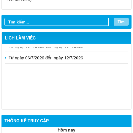
Từ ngày 03/8/2026 đến ngày 09/8/2026
Từ ngày 27/7/2026 đến ngày 02/8/2026
Tìm
Từ ngày 20/7/2026 đến ngày 26/7/2026
LỊCH LÀM VIỆC
Từ ngày 13/7/2026 đến ngày 18/7/2026
Từ ngày 06/7/2026 đến ngày 12/7/2026
THỐNG KÊ TRUY CẬP
Thông báo về việc tuyển dụng viên chức năm 2026
Hôm nay