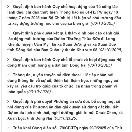
Quyết định ban hành Quy chế hoạt động của Tổ công tác
lãnh đạo, chỉ đạo thực hiện Thông báo số 81-TB/TW ngày 18
tháng 7 năm 2025 của Bộ Chính trị kết luận về chủ trương đầu
(03/10/2025)
tư xây dựng trường học cho các xã biên giới
Quyết định phê duyệt kết quả thẩm định báo cáo đánh giá
tác động môi trường của Dự án "Đường Thừa Đức đi Long
Khánh, huyện Cẩm Mỹ” tại xã Xuân Đường và xã Xuân Quế
(03/10/2025)
tỉnh Đồng Nai của Ban Quản lý dự án Khu vực 08
Quyết định ban hành Quy chế tổ chức và hoạt động của Hội
(03/10/2025)
đồng thẩm định bảng giá đất tỉnh Đồng Nai
Thông tin, tuyên truyền số điện thoại 112 tiếp nhận nội
dung thông tin về sự cố, thiên tai, thảm họa, những nguy cơ
xảy ra, yêu cầu trợ giúp của tổ chức, cá nhân trong phạm vi
(03/10/2025)
toàn quốc
Quyết định phê duyệt Phương án sửa đổi, bổ sung một số
nội dung của Phương án đấu giá quyền sử dụng đất khu đất
Dự án du lịch sinh thái, nghỉ dưỡng, giải trí núi Chứa Chan, xã
(03/10/2025)
Xuân Lộc, tỉnh Đồng Nai
Triển khai Công điện số 179/CĐ-TTg ngày 29/9/2025 của Thủ