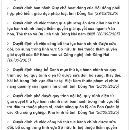
Quyết định ban hành Quy chế hoạt động của Hội đồng phối
(29/09/2025)
hợp phổ biến, giáo dục pháp luật tỉnh Đồng Nai
Quyết định về việc thông qua phương án đơn giản hóa thủ
tục hành chính thuộc thẩm quyền giải quyết của ngành Văn
(26/09/2025)
hóa, Thể thao và Du lịch tỉnh Đồng Nai năm 2025
Quyết định về việc công bố thủ tục hành chính được sửa
đổi, bổ sung trong lĩnh vực Sở hữu trí tuệ thuộc thẩm quyền
giải quyết của Sở Khoa học và Công nghệ tỉnh Đồng Nai
(26/09/2025)
Quyết định công bố Danh mục thủ tục hành chính và quy
trình nội bộ, quy trình điện tử được sửa đổi, bổ sung, thay thế,
bãi bỏ trong lĩnh vực đầu tư tại Việt Nam thuộc phạm vi chức
(26/09/2025)
năng quản lý của ngành Tài chính tỉnh Đồng Nai
Quyết định phê duyệt quy trình nội bộ, quy trình điện tử
giải quyết thủ tục hành chính mới ban hành trong lĩnh vực Hỗ
trợ đầu tư thuộc phạm vi, chức năng quản lý của Ban Quản lý
(26/09/2025)
các Khu công nghiệp, Khu kinh tế tỉnh Đồng Nai
Quyết định về việc công bố thủ tục hành chính được sửa
đổi, bổ sung trong lĩnh vực Sở hữu trí tuệ thuộc thẩm quyền