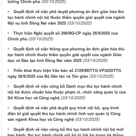
(03/10/2025)
tướng Chính phủ
Quyết định về việc phê duyệt phương án đơn giản hóa thủ
tục hành chính nội bộ thuộc thẩm quyền giải quyết của ngành
(03/10/2025)
Nội vụ tỉnh Đồng Nai năm 2025
Thực hiện Nghị quyết số 298/NQ-CP ngày 26/9/2025 của
(03/10/2025)
Chính phủ
Quyết định về việc thông qua phương án đơn giản hóa thủ
tục hành chính thuộc thẩm quyền giải quyết của ngành Giáo
(03/10/2025)
dục và Đào tạo tỉnh Đồng Nai năm 2025
Triển khai thực hiện Văn bản số 2129/BDTTG-VPQGDTTG
(03/10/2025)
ngày 26/9/2025 của Bộ Dân tộc và Tôn giáo
Quyết định về việc công bố Danh mục thủ tục hành chính
nội bộ được chuẩn hóa thuộc phạm vi, chức năng quản lý của
(03/10/2025)
Sở Khoa học và Công nghệ
Quyết định về việc phê duyệt quy trình nội bộ, quy trình
điện tử giải quyết thủ tục hành chính lĩnh vực quản lý Công
(03/10/2025)
sản ngành Khoa học và Công nghệ
Quyết định về việc công bố thủ tục hành chính nội bộ mới
ban hành; thủ tục hành chính nội bộ bị bãi bỏ trong hệ thống