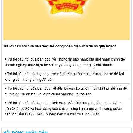
Trả lời câu hỏi của bạn đọc: về công nhận diện tích đã bỏ quy hoạch
Trả lời câu hỏi của bạn đọc: về Thông tin sáp nhập địa giới hành chính để
doanh nghiệp thực hiện hồ sơ thay đổi nội dung đăng ký chi nhánh
Trả lời câu hỏi của bạn đọc: về việc hướng dẫn thủ tục sang tên sổ đỏ khi
không còn thông tin người bán
Trả lời câu hỏi của bạn đọc: về đền bù và cấp tái định cư khi thu hồi nhà để
thực hiện Dự án Khu tái định cư tại phường Phước Tân
Trả lời câu hỏi của bạn đọc: liên quan đến tình trạng hạ tầng giao thông
trên Quốc lộ 20 và hoạt động của các phương tiện phục vụ thi công dự án
cao tốc Dầu Giây - Liên Khương trên địa bàn xã Định Quán
HỘI ĐỒNG NHÂN DÂN