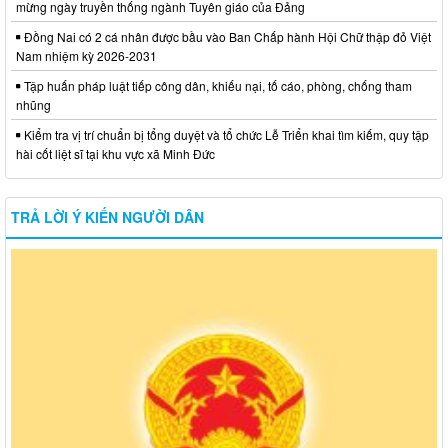
mừng ngày truyền thống ngành Tuyên giáo của Đảng
Đồng Nai có 2 cá nhân được bầu vào Ban Chấp hành Hội Chữ thập đỏ Việt
Nam nhiệm kỳ 2026-2031
Tập huấn pháp luật tiếp công dân, khiếu nại, tố cáo, phòng, chống tham
nhũng
Kiểm tra vị trí chuẩn bị tổng duyệt và tổ chức Lễ Triển khai tìm kiếm, quy tập
hài cốt liệt sĩ tại khu vực xã Minh Đức
TRẢ LỜI Ý KIẾN NGƯỜI DÂN