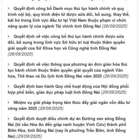
Quyết định công bố Danh mục thủ tục hành chính và quy
trình nội bộ, quy trình điện tử được sửa đổi, bổ sung, thay thế,
bãi bỏ trong lĩnh vực đầu tư tại Việt Nam thuộc phạm vi chức
(26/09/2025)
năng quản lý của ngành Tài chính tỉnh Đồng Nai
Quyết định về việc công bố thủ tục hành chính được sửa
đổi, bổ sung trong lĩnh vực Sở hữu trí tuệ thuộc thẩm quyền
giải quyết của Sở Khoa học và Công nghệ tỉnh Đồng Nai
(26/09/2025)
Quyết định về việc thông qua phương án đơn giản hóa thủ
tục hành chính thuộc thẩm quyền giải quyết của ngành Văn
(26/09/2025)
hóa, Thể thao và Du lịch tỉnh Đồng Nai năm 2025
Quyết định ban hành Quy chế hoạt động của Hội đồng phối
(29/09/2025)
hợp phổ biến, giáo dục pháp luật tỉnh Đồng Nai
Nhiệm vụ giải pháp trọng tâm thúc đẩy giải ngân vốn đầu tư
(29/09/2025)
công năm 2025
Quyết định duyệt điều chỉnh dự án Đường ven sông Đồng
Nai (từ cầu Hóa An đến giáp ranh huyện Vĩnh Cửu) thành phố
Biên Hòa, tỉnh Đồng Nai (nay là phường Trấn Biên, tỉnh Đồng
(29/09/2025)
Nai)