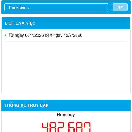
Từ ngày 20/7/2026 đến ngày 26/7/2026
Tìm
Từ ngày 13/7/2026 đến ngày 18/7/2026
LỊCH LÀM VIỆC
Từ ngày 06/7/2026 đến ngày 12/7/2026
Thông báo về việc tuyển dụng viên chức năm 2026
THỐNG KÊ TRUY CẬP
Thông báo tuyển chọn tổ chức và cá nhân chủ trì thực hiện
Hôm nay
nhiệm vụ khoa học và công nghệ cấp thành phố sử dụng ngân
482,687
sách nhà nước đặt hàng thực hiện năm 2026 (đợt 1) lần 3