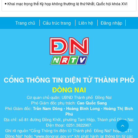
Khai mạc trọng thể Kỳ họp không thường lệ thứ Nhất, Quốc hội khóa XVI
Trang chủ
Cấu trúc trang
Liên hệ
Đăng nhập
CỔNG THÔNG TIN ĐIỆN TỬ THÀNH PHỐ
ĐỒNG NAI
Cơ quan chủ quản: UBND Thành phố Đồng Nai
Phó Giám đốc phụ trách:
Cao Quốc Sang
Phó Giám đốc:
Trần Nam Đông - Hoàng Bình Long - Hoàng Thị Bích
Phú
Địa chỉ: số 81 đường Đồng Khởi, phường Tam Hiệp, Thành phố Đồng Nai.
Điện thoại: 0251.3822967.
Ghi rõ nguồn "Cổng Thông tin điện tử Thành phố Đồng Nai" hoặc "CTT-
Đồng Nai" hoặc "www.dongnai.g​ov.vn" khi ​phát hành lại thông tin từ các