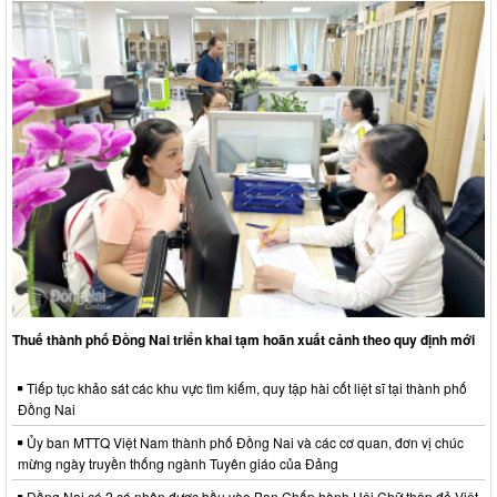
Thuế thành phố Đồng Nai triển khai tạm hoãn xuất cảnh theo quy định mới
Tiếp tục khảo sát các khu vực tìm kiếm, quy tập hài cốt liệt sĩ tại thành phố
Đồng Nai
Ủy ban MTTQ Việt Nam thành phố Đồng Nai và các cơ quan, đơn vị chúc
mừng ngày truyền thống ngành Tuyên giáo của Đảng
Đồng Nai có 2 cá nhân được bầu vào Ban Chấp hành Hội Chữ thập đỏ Việt