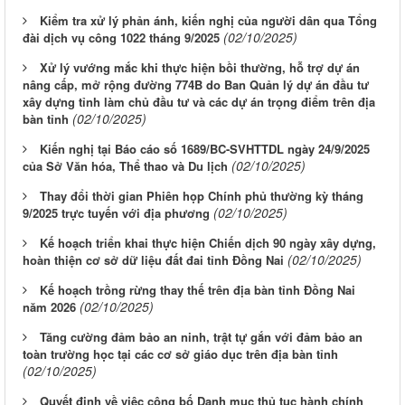
Kiểm tra xử lý phản ánh, kiến nghị của người dân qua Tổng
(02/10/2025)
đài dịch vụ công 1022 tháng 9/2025
Xử lý vướng mắc khi thực hiện bồi thường, hỗ trợ dự án
nâng cấp, mở rộng đường 774B do Ban Quản lý dự án đầu tư
xây dựng tỉnh làm chủ đầu tư và các dự án trọng điểm trên địa
(02/10/2025)
bàn tỉnh
Kiến nghị tại Báo cáo số 1689/BC-SVHTTDL ngày 24/9/2025
(02/10/2025)
của Sở Văn hóa, Thể thao và Du lịch
Thay đổi thời gian Phiên họp Chính phủ thường kỳ tháng
(02/10/2025)
9/2025 trực tuyến với địa phương
Kế hoạch triển khai thực hiện Chiến dịch 90 ngày xây dựng,
(02/10/2025)
hoàn thiện cơ sở dữ liệu đất đai tỉnh Đồng Nai
Kế hoạch trồng rừng thay thế trên địa bàn tỉnh Đồng Nai
(02/10/2025)
năm 2026
Tăng cường đảm bảo an ninh, trật tự gắn với đảm bảo an
toàn trường học tại các cơ sở giáo dục trên địa bàn tỉnh
(02/10/2025)
Quyết định về việc công bố Danh mục thủ tục hành chính