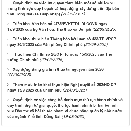
Quyết định về việc ủy quyền thực hiện một số nhiệm vụ
trong lĩnh vực quy hoạch và hoạt động xây dựng trên địa bàn
(22/09/2025)
tỉnh Đồng Nai (sau sáp nhập)
Triển khai Văn bản số 4785/BVHTTDL-DLQGVN ngày
(22/09/2025)
17/9/2025 của Bộ Văn hóa, Thể thao và Du lịch
Triển khai thực hiện Thông báo kết luận số 433/TB-VPCP
(22/09/2025)
ngày 20/8/2025 của Văn phòng Chính phủ
Thực hiện Chỉ thị số 26/CT-TTg ngày 15/9/2025 của Thủ
(22/09/2025)
tướng Chính phủ
Xây dựng Bảng giá tính thuế tài nguyên năm 2026
(22/09/2025)
Tham mưu triển khai thực hiện Nghị quyết số 282/NQ-CP
(22/09/2025)
ngày 15/9/2025 của Chính phủ
Quyết định về việc công bố danh mục thủ tục hành chính và
quy trình điện tử giải quyết thủ tục hành chính bị bãi bỏ lĩnh
vực Bảo trợ xã hội thuộc phạm vi chức năng quản lý nhà nước
Từ ngày 03/8/2026 đến ngày 09/8/2026
(19/09/2025)
của ngành Y tế tỉnh Đồng Nai
Từ ngày 27/7/2026 đến ngày 02/8/2026