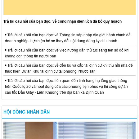
Trả lời câu hỏi của bạn đọc: về công nhận diện tích đã bỏ quy hoạch
Trả lời câu hỏi của bạn đọc: về Thông tin sáp nhập địa giới hành chính để
doanh nghiệp thực hiện hồ sơ thay đổi nội dung đăng ký chi nhánh
Trả lời câu hỏi của bạn đọc: về việc hướng dẫn thủ tục sang tên sổ đỏ khi
không còn thông tin người bán
Trả lời câu hỏi của bạn đọc: về đền bù và cấp tái định cư khi thu hồi nhà để
thực hiện Dự án Khu tái định cư tại phường Phước Tân
Trả lời câu hỏi của bạn đọc: liên quan đến tình trạng hạ tầng giao thông
trên Quốc lộ 20 và hoạt động của các phương tiện phục vụ thi công dự án
cao tốc Dầu Giây - Liên Khương trên địa bàn xã Định Quán
HỘI ĐỒNG NHÂN DÂN