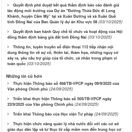
Quyết định phê duyệt kết quả thẩm định báo cáo đánh giá
tác động môi trường của Dự án "Đường Thừa Đức đi Long
Khánh, huyện Cẩm Mỹ” tại xã Xuân Đường và xã Xuân Quế
(03/10/2025)
tỉnh Đồng Nai của Ban Quản lý dự án Khu vực 08
Quyết định ban hành Quy chế tổ chức và hoạt động của Hội
(03/10/2025)
đồng thẩm định bảng giá đất tỉnh Đồng Nai
Thông tin, tuyên truyền số điện thoại 112 tiếp nhận nội
dung thông tin về sự cố, thiên tai, thảm họa, những nguy cơ
xảy ra, yêu cầu trợ giúp của tổ chức, cá nhân trong phạm vi
(03/10/2025)
toàn quốc
Những tin cũ hơn
Thực hiện Thông báo số 468/TB-VPCP ngày 09/9/2025 của
(24/09/2025)
Văn phòng Chính phủ
Triển khai thực hiện Thông báo số 505/TB-VPCP ngày
(24/09/2025)
22/9/2025 của Văn phòng Chính phủ
(24/09/2025)
Triển khai Thông báo của Học viện Tư pháp
Thực hiện chức năng quản lý nhà nước đối với các cơ sở
giáo dục dân lập và tư thục từ cấp mầm non đến trung học cơ