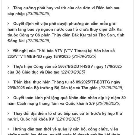
Tăng cường phát huy vai trò của các đơn vị Điện ảnh sau
(23/09/2025)
sáp nhập
Quyết định về việc phê duyệt phương án cắm mốc giới
hành lang bảo vệ nguồn nước của hồ chứa thủy điện Đắk Kar
thuộc Công ty Cổ phần Thủy điện Đắk Kar tại xã Thọ Sơn, tỉnh
(22/09/2025)
Đồng Nai
Đề nghị của Thời báo VTV (VTV Times) tại Văn bản số
(22/09/2025)
235/VTVTIMES-ND ngày 18/9/2025
Thực hiện Công văn số 5667/BGDĐT-HSSV ngày 17/9/2025
(22/09/2025)
của Bộ Giáo dục và Đào tạo
Triển khai thực hiện Thông tư số 09/2025/TT-BDTTG ngày
(22/09/2025)
29/8/2025 của Bộ trưởng Bộ Dân tộc và Tôn giáo
Quyết toán kinh phí tặng quà Nhân dân nhân dịp kỷ niệm 80
(22/09/2025)
năm Cách mạng tháng Tám và Quốc khánh 2/9
Thay đổi địa điểm tổ chức tiếp xúc cử tri trước kỳ họp thứ
(22/09/2025)
mười, Quốc hội khóa XV
Hướng dẫn tạm thời về quản lý cán bộ, công chức, viên
chức người lao động, người quản lý doanh nghiệp khi thực