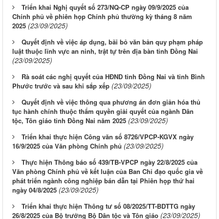
Triển khai Nghị quyết số 273/NQ-CP ngày 09/9/2025 của
Chính phủ về phiên họp Chính phủ thường kỳ tháng 8 năm
(23/09/2025)
2025
Quyết định về việc áp dụng, bãi bỏ văn bản quy phạm pháp
luật thuộc lĩnh vực an ninh, trật tự trên địa bàn tỉnh Đồng Nai
(23/09/2025)
Rà soát các nghị quyết của HĐND tỉnh Đồng Nai và tỉnh Bình
(23/09/2025)
Phước trước và sau khi sắp xếp
Quyết định về việc thông qua phương án đơn giản hóa thủ
tục hành chính thuộc thẩm quyền giải quyết của ngành Dân
(23/09/2025)
tộc, Tôn giáo tỉnh Đồng Nai năm 2025
Triển khai thực hiện Công văn số 8726/VPCP-KGVX ngày
(23/09/2025)
16/9/2025 của Văn phòng Chính phủ
Thực hiện Thông báo số 439/TB-VPCP ngày 22/8/2025 của
Văn phòng Chính phủ về kết luận của Ban Chỉ đạo quốc gia về
phát triển ngành công nghiệp bán dẫn tại Phiên họp thứ hai
(23/09/2025)
ngày 04/8/2025
Triển khai thực hiện Thông tư số 08/2025/TT-BDTTG ngày
(23/09/2025)
26/8/2025 của Bộ trưởng Bộ Dân tộc và Tôn giáo