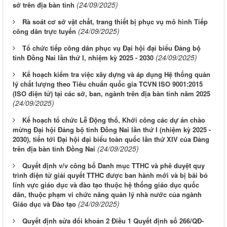
(24/09/2025)
sở trên địa bàn tỉnh
Rà soát cơ sở vật chất, trang thiết bị phục vụ mô hình Tiếp
(24/09/2025)
công dân trực tuyến
Tổ chức tiếp công dân phục vụ Đại hội đại biểu Đảng bộ
(24/09/2025)
tỉnh Đồng Nai lần thứ I, nhiệm kỳ 2025 - 2030
Kế hoạch kiểm tra việc xây dựng và áp dụng Hệ thống quản
lý chất lượng theo Tiêu chuẩn quốc gia TCVN ISO 9001:2015
(ISO điện tử) tại các sở, ban, ngành trên địa bàn tỉnh năm 2025
(24/09/2025)
Kế hoạch tổ chức Lễ Động thổ, Khởi công các dự án chào
mừng Đại hội Đảng bộ tỉnh Đồng Nai lần thứ I (nhiệm kỳ 2025 -
2030), tiến tới Đại hội đại biểu toàn quốc lần thứ XIV của Đảng
(24/09/2025)
trên địa bàn tỉnh Đồng Nai
Quyết định v/v công bố Danh mục TTHC và phê duyệt quy
trình điện tử giải quyết TTHC được ban hành mới và bị bãi bỏ
lĩnh vực giáo dục và đào tạo thuộc hệ thống giáo dục quốc
dân, thuộc phạm vi chức năng quản lý nhà nước của ngành
(24/09/2025)
Giáo dục và Đào tạo
Quyết định sửa đổi khoản 2 Điều 1 Quyết định số 266/QĐ-