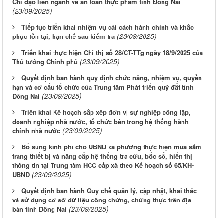
Chỉ đạo liên ngành về an toàn thực phẩm tỉnh Đồng Nai
(23/09/2025)
Tiếp tục triển khai nhiệm vụ cải cách hành chính và khắc
(23/09/2025)
phục tồn tại, hạn chế sau kiểm tra
Triển khai thực hiện Chỉ thị số 28/CT-TTg ngày 18/9/2025 của
(23/09/2025)
Thủ tướng Chính phủ
Quyết định ban hành quy định chức năng, nhiệm vụ, quyền
hạn và cơ cấu tổ chức của Trung tâm Phát triển quỹ đất tỉnh
(23/09/2025)
Đồng Nai
Triển khai Kế hoạch sắp xếp đơn vị sự nghiệp công lập,
doanh nghiệp nhà nước, tổ chức bên trong hệ thống hành
(23/09/2025)
chính nhà nước
Bổ sung kinh phí cho UBND xã phường thực hiện mua sắm
trang thiết bị và nâng cấp hệ thống tra cứu, bốc số, hiển thị
thông tin tại Trung tâm HCC cấp xã theo Kế hoạch số 65/KH-
(23/09/2025)
UBND
Quyết định ban hành Quy chế quản lý, cập nhật, khai thác
và sử dụng cơ sở dữ liệu công chứng, chứng thực trên địa
(23/09/2025)
bàn tỉnh Đồng Nai