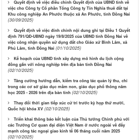
Quyết định về việc điều chỉnh Quyết định của UBND tỉnh về
việc cho Công ty Cổ phần Tổng Công ty Tín Nghĩa thuê đất tại
Khu công nghiệp An Phước thuộc xã An Phước, tỉnh Đồng Nai
(30/09/2025)
Quyết định về việc đính chính nội dung ghi tại Điều 1 Quyết
định 791/QĐ-UBND ngày 19/8/2025 của UBND tỉnh Đồng Nai về
việc công nhận quyền sử dụng đất cho Giáo xứ Bình Lâm, xã
(01/10/2025)
Phú Lâm, tỉnh Đồng Nai
Kế hoạch của UBND tỉnh xây dựng mô hình du lịch cộng
đồng gắn với nông nghiệp trên địa bàn tỉnh Đồng Nai
(02/10/2025)
Tăng cường hướng dẫn, kiểm tra công tác quản lý thu, chi
trong các cơ sở giáo dục mầm non, giáo dục phổ thông năm
(02/10/2025)
học 2025 - 2026 trên địa bàn tỉnh
Thay đổi thời gian tiếp xúc cử tri trước kỳ họp thứ mười,
(02/10/2025)
Quốc hội khóa XV
Triển khai thông báo kết luận của Thủ tướng Chính phủ với
các Trưởng Cơ quan đại diện Việt Nam ở nước ngoài về đẩy
mạnh công tác ngoại giao kinh tế 06 tháng cuối năm 2025
(02/10/2025)