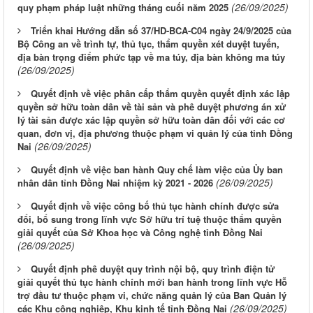
(26/09/2025)
quy phạm pháp luật những tháng cuối năm 2025
Triển khai Hướng dẫn số 37/HD-BCA-C04 ngày 24/9/2025 của
Bộ Công an về trình tự, thủ tục, thẩm quyền xét duyệt tuyến,
địa bàn trọng điểm phức tạp về ma túy, địa bàn không ma túy
(26/09/2025)
Quyết định về việc phân cấp thẩm quyền quyết định xác lập
quyền sở hữu toàn dân về tài sản và phê duyệt phương án xử
lý tài sản được xác lập quyền sở hữu toàn dân đối với các cơ
quan, đơn vị, địa phương thuộc phạm vi quản lý của tỉnh Đồng
(26/09/2025)
Nai
Quyết định về việc ban hành Quy chế làm việc của Ủy ban
(26/09/2025)
nhân dân tỉnh Đồng Nai nhiệm kỳ 2021 - 2026
Quyết định về việc công bố thủ tục hành chính được sửa
đổi, bổ sung trong lĩnh vực Sở hữu trí tuệ thuộc thẩm quyền
giải quyết của Sở Khoa học và Công nghệ tỉnh Đồng Nai
(26/09/2025)
Quyết định phê duyệt quy trình nội bộ, quy trình điện tử
giải quyết thủ tục hành chính mới ban hành trong lĩnh vực Hỗ
trợ đầu tư thuộc phạm vi, chức năng quản lý của Ban Quản lý
(26/09/2025)
các Khu công nghiệp, Khu kinh tế tỉnh Đồng Nai