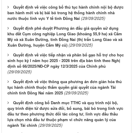
Quyết định về việc công bố thủ tục hành chính nội bộ được
ban hành mới và bị bãi bỏ trong hệ thống hành chính nhà
(29/09/2025)
nước thuộc lĩnh vực Y tế tỉnh Đồng Nai
Quyết định phê duyệt Phương án đấu giá quyền sử dụng
khu đất Cụm công nghiệp Long Giao (khoảng 55,9 ha) xã Cẩm
Mỹ và xã Xuân Đường, tỉnh Đồng Nai (thị trấn Long Giao và xã
(29/09/2025)
Xuân Đường, huyện Cẩm Mỹ cũ)
Quyết định về việc tiếp nhận và phân bổ gạo hỗ trợ cho học
sinh học kỳ I năm học 2025 - 2026 trên địa bàn tỉnh theo Nghị
định số 66/2025/NĐ-CP ngày 12/3/2025 của Chính phủ
(29/09/2025)
Quyết định về việc thông qua phương án đơn giản hóa thủ
tục hành chính thuộc thẩm quyền giải quyết của ngành Tài
(29/09/2025)
chính tỉnh Đồng Nai năm 2025
Quyết định công bố Danh mục TTHC và quy trình nội bộ,
quy trình điện tử được sửa đổi, bổ sung, bãi bỏ trong lĩnh vực
đầu tư theo phương thức đối tác công tư, lĩnh vực đấu thầu
lựa chọn nhà đầu tư thuộc phạm vi chức năng quản lý của
(29/09/2025)
ngành Tài chính