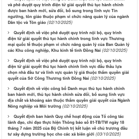
và phê duyệt quy trình điện tử giải quyết thủ tục hành chính
được ban hành mới, sửa đổi, bổ sung trong lĩnh vực Tín
ngưỡng, tôn giáo thuộc phạm vi chức năng quản lý của ngành
(02/10/2025)
Dân tộc và Tôn giáo
Quyết định về việc phê duyệt quy trình nội bộ, quy trình
điện tử giải quyết thủ tục hành chính trong lĩnh vực Thương
mại quốc tế thuộc phạm vi chức năng quản lý của Ban Quản lý
(02/10/2025)
các Khu công nghiệp, Khu kinh tế tỉnh Đồng Nai
Quyết định về việc phê duyệt quy trình nội bộ, quy trình
điện tử giải quyết thủ tục hành chính lĩnh vực đấu thầu lựa
chọn nhà đầu tư và lĩnh vực quản lý giá thuộc thẩm quyền giải
(02/10/2025)
quyết của Sở Công Thương tỉnh Đồng Nai
Quyết định về việc công bố Danh mục thủ tục hành chính
ban hành mới, thủ tục hành chính sửa đổi, bổ sung lĩnh vực
địa chất và khoáng sản thuộc thẩm quyền giải quyết của Ngành
(02/10/2025)
Nông nghiệp và Môi trường
Quyết định ban hành Quy chế hoạt động của Tổ công tác
lãnh đạo, chỉ đạo thực hiện Thông báo số 81-TB/TW ngày 18
tháng 7 năm 2025 của Bộ Chính trị kết luận về chủ trương đầu
(03/10/2025)
tư xây dựng trường học cho các xã biên giới