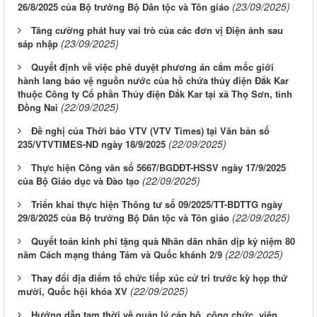
(23/09/2025)
26/8/2025 của Bộ trưởng Bộ Dân tộc và Tôn giáo
Tăng cường phát huy vai trò của các đơn vị Điện ảnh sau
(23/09/2025)
sáp nhập
Quyết định về việc phê duyệt phương án cắm mốc giới
hành lang bảo vệ nguồn nước của hồ chứa thủy điện Đắk Kar
thuộc Công ty Cổ phần Thủy điện Đắk Kar tại xã Thọ Sơn, tỉnh
(22/09/2025)
Đồng Nai
Đề nghị của Thời báo VTV (VTV Times) tại Văn bản số
(22/09/2025)
235/VTVTIMES-ND ngày 18/9/2025
Thực hiện Công văn số 5667/BGDĐT-HSSV ngày 17/9/2025
(22/09/2025)
của Bộ Giáo dục và Đào tạo
Triển khai thực hiện Thông tư số 09/2025/TT-BDTTG ngày
(22/09/2025)
29/8/2025 của Bộ trưởng Bộ Dân tộc và Tôn giáo
Quyết toán kinh phí tặng quà Nhân dân nhân dịp kỷ niệm 80
(22/09/2025)
năm Cách mạng tháng Tám và Quốc khánh 2/9
Thay đổi địa điểm tổ chức tiếp xúc cử tri trước kỳ họp thứ
(22/09/2025)
mười, Quốc hội khóa XV
Hướng dẫn tạm thời về quản lý cán bộ, công chức, viên