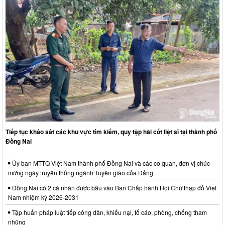
Tiếp tục khảo sát các khu vực tìm kiếm, quy tập hài cốt liệt sĩ tại thành phố
Đồng Nai
Ủy ban MTTQ Việt Nam thành phố Đồng Nai và các cơ quan, đơn vị chúc
mừng ngày truyền thống ngành Tuyên giáo của Đảng
Đồng Nai có 2 cá nhân được bầu vào Ban Chấp hành Hội Chữ thập đỏ Việt
Nam nhiệm kỳ 2026-2031
Tập huấn pháp luật tiếp công dân, khiếu nại, tố cáo, phòng, chống tham
nhũng