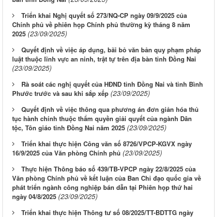
Triển khai Nghị quyết số 273/NQ-CP ngày 09/9/2025 của
Chính phủ về phiên họp Chính phủ thường kỳ tháng 8 năm
(23/09/2025)
2025
Quyết định về việc áp dụng, bãi bỏ văn bản quy phạm pháp
luật thuộc lĩnh vực an ninh, trật tự trên địa bàn tỉnh Đồng Nai
(23/09/2025)
Rà soát các nghị quyết của HĐND tỉnh Đồng Nai và tỉnh Bình
(23/09/2025)
Phước trước và sau khi sắp xếp
Quyết định về việc thông qua phương án đơn giản hóa thủ
tục hành chính thuộc thẩm quyền giải quyết của ngành Dân
(23/09/2025)
tộc, Tôn giáo tỉnh Đồng Nai năm 2025
Triển khai thực hiện Công văn số 8726/VPCP-KGVX ngày
(23/09/2025)
16/9/2025 của Văn phòng Chính phủ
Thực hiện Thông báo số 439/TB-VPCP ngày 22/8/2025 của
Văn phòng Chính phủ về kết luận của Ban Chỉ đạo quốc gia về
phát triển ngành công nghiệp bán dẫn tại Phiên họp thứ hai
(23/09/2025)
ngày 04/8/2025
Triển khai thực hiện Thông tư số 08/2025/TT-BDTTG ngày