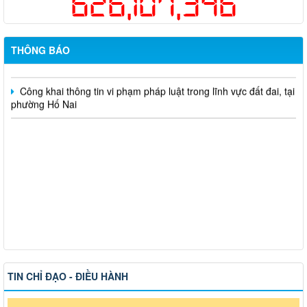
626,107,346
một lần cho người dân trên địa bàn thành phố Đồng Nai
Hỗ trợ đăng tải thông tin hợp nhất, thay đổi địa chỉ trụ sở làm
việc
THÔNG BÁO
Công khai thông tin vi phạm pháp luật trong lĩnh vực đất đai, tại
phường Hố Nai
TIN CHỈ ĐẠO - ĐIỀU HÀNH