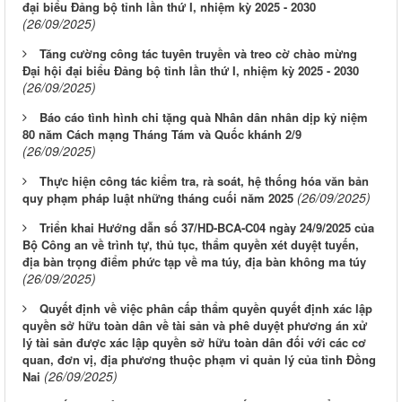
đại biểu Đảng bộ tỉnh lần thứ I, nhiệm kỳ 2025 - 2030
(26/09/2025)
Tăng cường công tác tuyên truyền và treo cờ chào mừng
Đại hội đại biểu Đảng bộ tỉnh lần thứ I, nhiệm kỳ 2025 - 2030
(26/09/2025)
Báo cáo tình hình chi tặng quà Nhân dân nhân dịp kỷ niệm
80 năm Cách mạng Tháng Tám và Quốc khánh 2/9
(26/09/2025)
Thực hiện công tác kiểm tra, rà soát, hệ thống hóa văn bản
(26/09/2025)
quy phạm pháp luật những tháng cuối năm 2025
Triển khai Hướng dẫn số 37/HD-BCA-C04 ngày 24/9/2025 của
Bộ Công an về trình tự, thủ tục, thẩm quyền xét duyệt tuyến,
địa bàn trọng điểm phức tạp về ma túy, địa bàn không ma túy
(26/09/2025)
Quyết định về việc phân cấp thẩm quyền quyết định xác lập
quyền sở hữu toàn dân về tài sản và phê duyệt phương án xử
lý tài sản được xác lập quyền sở hữu toàn dân đối với các cơ
quan, đơn vị, địa phương thuộc phạm vi quản lý của tỉnh Đồng
(26/09/2025)
Nai