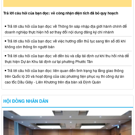
Trả lời câu hỏi của bạn đọc: về công nhận diện tích đã bỏ quy hoạch
Trả lời câu hỏi của bạn đọc: về Thông tin sáp nhập địa giới hành chính để
doanh nghiệp thực hiện hồ sơ thay đổi nội dung đăng ký chi nhánh
Trả lời câu hỏi của bạn đọc: về việc hướng dẫn thủ tục sang tên sổ đỏ khi
không còn thông tin người bán
Trả lời câu hỏi của bạn đọc: về đền bù và cấp tái định cư khi thu hồi nhà để
thực hiện Dự án Khu tái định cư tại phường Phước Tân
Trả lời câu hỏi của bạn đọc: liên quan đến tình trạng hạ tầng giao thông
trên Quốc lộ 20 và hoạt động của các phương tiện phục vụ thi công dự án
cao tốc Dầu Giây - Liên Khương trên địa bàn xã Định Quán
HỘI ĐỒNG NHÂN DÂN