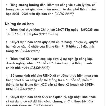
Tăng cường hướng dẫn, kiểm tra công tác quản lý thu, chi
trong các cơ sở giáo dục mầm non, giáo dục phổ thông năm
(02/10/2025)
học 2025 - 2026 trên địa bàn tỉnh
Những tin cũ hơn
Triển khai thực hiện Chỉ thị số 28/CT-TTg ngày 18/9/2025 của
(23/09/2025)
Thủ tướng Chính phủ
Quyết định ban hành quy định chức năng, nhiệm vụ, quyền
hạn và cơ cấu tổ chức của Trung tâm Phát triển quỹ đất tỉnh
(23/09/2025)
Đồng Nai
Triển khai Kế hoạch sắp xếp đơn vị sự nghiệp công lập,
doanh nghiệp nhà nước, tổ chức bên trong hệ thống hành
(23/09/2025)
chính nhà nước
Bổ sung kinh phí cho UBND xã phường thực hiện mua sắm
trang thiết bị và nâng cấp hệ thống tra cứu, bốc số, hiển thị
thông tin tại Trung tâm HCC cấp xã theo Kế hoạch số 65/KH-
(23/09/2025)
UBND
Quyết định ban hành Quy chế quản lý, cập nhật, khai thác
và sử dụng cơ sở dữ liệu công chứng, chứng thực trên địa
(23/09/2025)
bàn tỉnh Đồng Nai