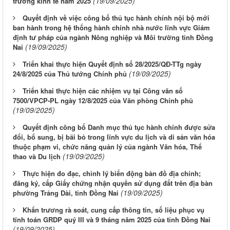
(19/09/2025)
trưởng kinh tế năm 2025
Quyết định về việc công bố thủ tục hành chính nội bộ mới
ban hành trong hệ thống hành chính nhà nước lĩnh vực Giám
định tư pháp của ngành Nông nghiệp và Môi trường tỉnh Đồng
(19/09/2025)
Nai
Triển khai thực hiện Quyết định số 28/2025/QĐ-TTg ngày
(19/09/2025)
24/8/2025 của Thủ tướng Chính phủ
Triển khai thực hiện các nhiệm vụ tại Công văn số
7500/VPCP-PL ngày 12/8/2025 của Văn phòng Chính phủ
(19/09/2025)
Quyết định công bố Danh mục thủ tục hành chính được sửa
đổi, bổ sung, bị bãi bỏ trong lĩnh vực du lịch và di sản văn hóa
thuộc phạm vi, chức năng quản lý của ngành Văn hóa, Thể
(19/09/2025)
thao và Du lịch
Thực hiện đo đạc, chỉnh lý biến động bản đồ địa chính;
đăng ký, cấp Giấy chứng nhận quyền sử dụng đất trên địa bàn
(19/09/2025)
phường Trảng Dài, tỉnh Đồng Nai
Khẩn trương rà soát, cung cấp thông tin, số liệu phục vụ
tính toán GRDP quý III và 9 tháng năm 2025 của tỉnh Đồng Nai
(19/09/2025)