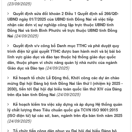
(23/09/2025)
Quyết định sửa đổi khoản 2 Điều 1 Quyết định số 266/QĐ-
UBND ngày 01/7/2025 của UBND tỉnh Đồng Nai về việc tiếp
nhận các đơn vị sự nghiệp công lập trực thuộc UBND tỉnh
Đồng Nai và tỉnh Bình Phước về trực thuộc UBND tỉnh Đồng
(24/09/2025)
Nai
Quyết định v/v công bố Danh mục TTHC và phê duyệt quy
trình điện tử giải quyết TTHC được ban hành mới và bị bãi bỏ
lĩnh vực giáo dục và đào tạo thuộc hệ thống giáo dục quốc
dân, thuộc phạm vi chức năng quản lý nhà nước của ngành
(24/09/2025)
Giáo dục và Đào tạo
Kế hoạch tổ chức Lễ Động thổ, Khởi công các dự án chào
mừng Đại hội Đảng bộ tỉnh Đồng Nai lần thứ I (nhiệm kỳ 2025 -
2030), tiến tới Đại hội đại biểu toàn quốc lần thứ XIV của Đảng
(24/09/2025)
trên địa bàn tỉnh Đồng Nai
Kế hoạch kiểm tra việc xây dựng và áp dụng Hệ thống quản
lý chất lượng theo Tiêu chuẩn quốc gia TCVN ISO 9001:2015
(ISO điện tử) tại các sở, ban, ngành trên địa bàn tỉnh năm 2025
(24/09/2025)
Tổ chức tiếp công dân phục vụ Đại hội đại biểu Đảng bộ