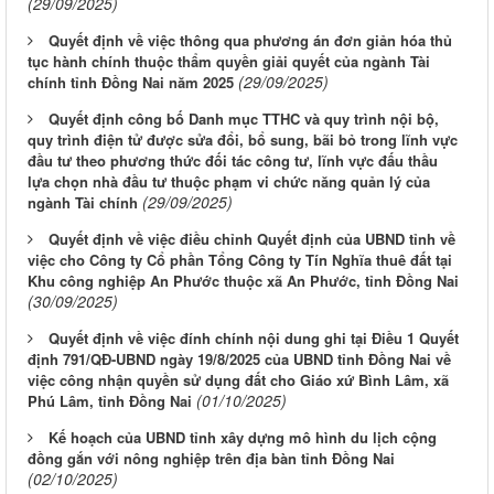
(29/09/2025)
Quyết định về việc thông qua phương án đơn giản hóa thủ
tục hành chính thuộc thẩm quyền giải quyết của ngành Tài
(29/09/2025)
chính tỉnh Đồng Nai năm 2025
Quyết định công bố Danh mục TTHC và quy trình nội bộ,
quy trình điện tử được sửa đổi, bổ sung, bãi bỏ trong lĩnh vực
đầu tư theo phương thức đối tác công tư, lĩnh vực đấu thầu
lựa chọn nhà đầu tư thuộc phạm vi chức năng quản lý của
(29/09/2025)
ngành Tài chính
Quyết định về việc điều chỉnh Quyết định của UBND tỉnh về
việc cho Công ty Cổ phần Tổng Công ty Tín Nghĩa thuê đất tại
Khu công nghiệp An Phước thuộc xã An Phước, tỉnh Đồng Nai
(30/09/2025)
Quyết định về việc đính chính nội dung ghi tại Điều 1 Quyết
định 791/QĐ-UBND ngày 19/8/2025 của UBND tỉnh Đồng Nai về
việc công nhận quyền sử dụng đất cho Giáo xứ Bình Lâm, xã
(01/10/2025)
Phú Lâm, tỉnh Đồng Nai
Kế hoạch của UBND tỉnh xây dựng mô hình du lịch cộng
đồng gắn với nông nghiệp trên địa bàn tỉnh Đồng Nai
(02/10/2025)