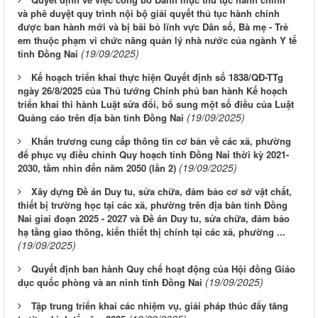
và phê duyệt quy trình nội bộ giải quyết thủ tục hành chính
được ban hành mới và bị bãi bỏ lĩnh vực Dân số, Bà mẹ - Trẻ
em thuộc phạm vi chức năng quản lý nhà nước của ngành Y tế
(19/09/2025)
tỉnh Đồng Nai
Kế hoạch triển khai thực hiện Quyết định số 1838/QĐ-TTg
ngày 26/8/2025 của Thủ tướng Chính phủ ban hành Kế hoạch
triển khai thi hành Luật sửa đổi, bổ sung một số điều của Luật
(19/09/2025)
Quảng cáo trên địa bàn tỉnh Đồng Nai
Khẩn trương cung cấp thông tin cơ bản về các xã, phường
để phục vụ điều chỉnh Quy hoạch tỉnh Đồng Nai thời kỳ 2021-
(19/09/2025)
2030, tầm nhìn đến năm 2050 (lần 2)
Xây dựng Đề án Duy tu, sửa chữa, đảm bảo cơ sở vật chất,
thiết bị trường học tại các xã, phường trên địa bàn tỉnh Đồng
Nai giai đoạn 2025 - 2027 và Đề án Duy tu, sửa chữa, đảm bảo
hạ tầng giao thông, kiến thiết thị chính tại các xã, phường ...
(19/09/2025)
Quyết định ban hành Quy chế hoạt động của Hội đồng Giáo
(19/09/2025)
dục quốc phòng và an ninh tỉnh Đồng Nai
Tập trung triển khai các nhiệm vụ, giải pháp thúc đẩy tăng