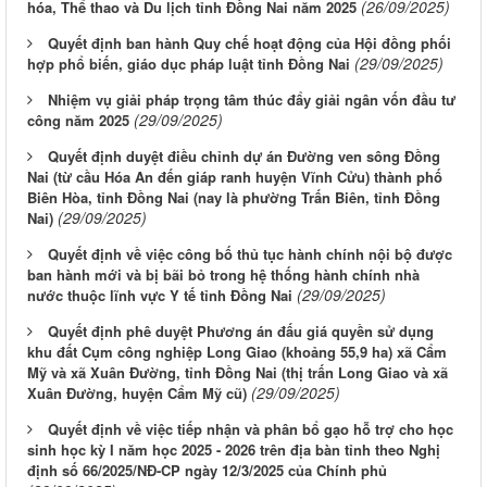
(26/09/2025)
hóa, Thể thao và Du lịch tỉnh Đồng Nai năm 2025
Quyết định ban hành Quy chế hoạt động của Hội đồng phối
(29/09/2025)
hợp phổ biến, giáo dục pháp luật tỉnh Đồng Nai
Nhiệm vụ giải pháp trọng tâm thúc đẩy giải ngân vốn đầu tư
(29/09/2025)
công năm 2025
Quyết định duyệt điều chỉnh dự án Đường ven sông Đồng
Nai (từ cầu Hóa An đến giáp ranh huyện Vĩnh Cửu) thành phố
Biên Hòa, tỉnh Đồng Nai (nay là phường Trấn Biên, tỉnh Đồng
(29/09/2025)
Nai)
Quyết định về việc công bố thủ tục hành chính nội bộ được
ban hành mới và bị bãi bỏ trong hệ thống hành chính nhà
(29/09/2025)
nước thuộc lĩnh vực Y tế tỉnh Đồng Nai
Quyết định phê duyệt Phương án đấu giá quyền sử dụng
khu đất Cụm công nghiệp Long Giao (khoảng 55,9 ha) xã Cẩm
Mỹ và xã Xuân Đường, tỉnh Đồng Nai (thị trấn Long Giao và xã
(29/09/2025)
Xuân Đường, huyện Cẩm Mỹ cũ)
Quyết định về việc tiếp nhận và phân bổ gạo hỗ trợ cho học
sinh học kỳ I năm học 2025 - 2026 trên địa bàn tỉnh theo Nghị
định số 66/2025/NĐ-CP ngày 12/3/2025 của Chính phủ