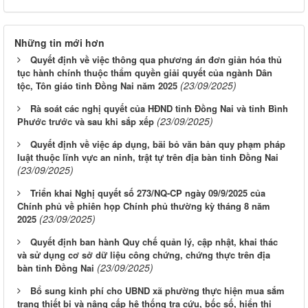
Những tin mới hơn
Quyết định về việc thông qua phương án đơn giản hóa thủ
tục hành chính thuộc thẩm quyền giải quyết của ngành Dân
(23/09/2025)
tộc, Tôn giáo tỉnh Đồng Nai năm 2025
Rà soát các nghị quyết của HĐND tỉnh Đồng Nai và tỉnh Bình
(23/09/2025)
Phước trước và sau khi sắp xếp
Quyết định về việc áp dụng, bãi bỏ văn bản quy phạm pháp
luật thuộc lĩnh vực an ninh, trật tự trên địa bàn tỉnh Đồng Nai
(23/09/2025)
Triển khai Nghị quyết số 273/NQ-CP ngày 09/9/2025 của
Chính phủ về phiên họp Chính phủ thường kỳ tháng 8 năm
(23/09/2025)
2025
Quyết định ban hành Quy chế quản lý, cập nhật, khai thác
và sử dụng cơ sở dữ liệu công chứng, chứng thực trên địa
(23/09/2025)
bàn tỉnh Đồng Nai
Bổ sung kinh phí cho UBND xã phường thực hiện mua sắm
trang thiết bị và nâng cấp hệ thống tra cứu, bốc số, hiển thị