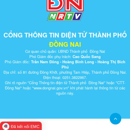
CỔNG THÔNG TIN ĐIỆN TỬ THÀNH PHỐ
ĐỒNG NAI
Cơ quan chủ quản: UBND Thành phố Đồng Nai
Phó Giám đốc phụ trách:
Cao Quốc Sang
Phó Giám đốc:
Trần Nam Đông - Hoàng Bình Long - Hoàng Thị Bích
Phú
Địa chỉ: số 81 đường Đồng Khởi, phường Tam Hiệp, Thành phố Đồng Nai.
Điện thoại: 0251.3822967.
Ghi rõ nguồn "Cổng Thông tin điện tử Thành phố Đồng Nai" hoặc "CTT-
Đồng Nai" hoặc "www.dongnai.g​ov.vn" khi ​phát hành lại thông tin từ các
nguồn này.​
Đã kết nối EMC