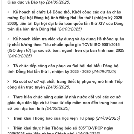
(24/09/2025)
Giáo dục và Đào tạo
Kế hoạch tổ chức Lễ Động thổ, Khởi công các dự án chào
mừng Đại hội Đảng bộ tỉnh Đồng Nai lần thứ I (nhiệm kỳ 2025 -
2030), tiến tới Đại hội đại biểu toàn quốc lần thứ XIV của Đảng
(24/09/2025)
trên địa bàn tỉnh Đồng Nai
Kế hoạch kiểm tra việc xây dựng và áp dụng Hệ thống quản
lý chất lượng theo Tiêu chuẩn quốc gia TCVN ISO 9001:2015
(ISO điện tử) tại các sở, ban, ngành trên địa bàn tỉnh năm 2025
(24/09/2025)
Tổ chức tiếp công dân phục vụ Đại hội đại biểu Đảng bộ
(24/09/2025)
tỉnh Đồng Nai lần thứ I, nhiệm kỳ 2025 - 2030
Rà soát cơ sở vật chất, trang thiết bị phục vụ mô hình Tiếp
(24/09/2025)
công dân trực tuyến
Thực hiện chức năng quản lý nhà nước đối với các cơ sở
giáo dục dân lập và tư thục từ cấp mầm non đến trung học cơ
(24/09/2025)
sở trên địa bàn tỉnh
(24/09/2025)
Triển khai Thông báo của Học viện Tư pháp
Triển khai thực hiện Thông báo số 505/TB-VPCP ngày
(24/09/2025)
22/9/2025 của Văn phòng Chính phủ