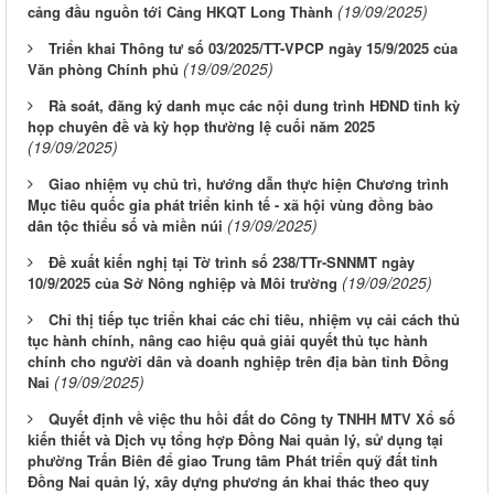
(19/09/2025)
cảng đầu nguồn tới Cảng HKQT Long Thành
Triển khai Thông tư số 03/2025/TT-VPCP ngày 15/9/2025 của
(19/09/2025)
Văn phòng Chính phủ
Rà soát, đăng ký danh mục các nội dung trình HĐND tỉnh kỳ
họp chuyên đề và kỳ họp thường lệ cuối năm 2025
(19/09/2025)
Giao nhiệm vụ chủ trì, hướng dẫn thực hiện Chương trình
Mục tiêu quốc gia phát triển kinh tế - xã hội vùng đồng bào
(19/09/2025)
dân tộc thiểu số và miền núi
Đề xuất kiến nghị tại Tờ trình số 238/TTr-SNNMT ngày
(19/09/2025)
10/9/2025 của Sở Nông nghiệp và Môi trường
Chỉ thị tiếp tục triển khai các chỉ tiêu, nhiệm vụ cải cách thủ
tục hành chính, nâng cao hiệu quả giải quyết thủ tục hành
chính cho người dân và doanh nghiệp trên địa bàn tỉnh Đồng
(19/09/2025)
Nai
Quyết định về việc thu hồi đất do Công ty TNHH MTV Xổ số
kiến thiết và Dịch vụ tổng hợp Đồng Nai quản lý, sử dụng tại
phường Trấn Biên để giao Trung tâm Phát triển quỹ đất tỉnh
Đồng Nai quản lý, xây dựng phương án khai thác theo quy