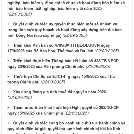
nghiệp, bảo hiểm y tế và chi tổ chức và hoạt động bảo hiểm xã
hội, bảo hiểm thất nghiệp, bảo hiểm y tế năm 2025
(22/09/2025)
Quyết định về việc ủy quyền thực hiện một số nhiệm vụ
trong lĩnh vực quy hoạch và hoạt động xây dựng trên địa bàn
(22/09/2025)
tỉnh Đồng Nai (sau sáp nhập)
Triển khai Văn bản số 4785/BVHTTDL-DLQGVN ngày
(22/09/2025)
17/9/2025 của Bộ Văn hóa, Thể thao và Du lịch
Triển khai thực hiện Thông báo kết luận số 433/TB-VPCP
(22/09/2025)
ngày 20/8/2025 của Văn phòng Chính phủ
Thực hiện Chỉ thị số 26/CT-TTg ngày 15/9/2025 của Thủ
(22/09/2025)
tướng Chính phủ
Xây dựng Bảng giá tính thuế tài nguyên năm 2026
(22/09/2025)
Tham mưu triển khai thực hiện Nghị quyết số 282/NQ-CP
(22/09/2025)
ngày 15/9/2025 của Chính phủ
Quyết định về việc công bố danh mục thủ tục hành chính và
quy trình điện tử giải quyết thủ tục hành chính bị bãi bỏ lĩnh