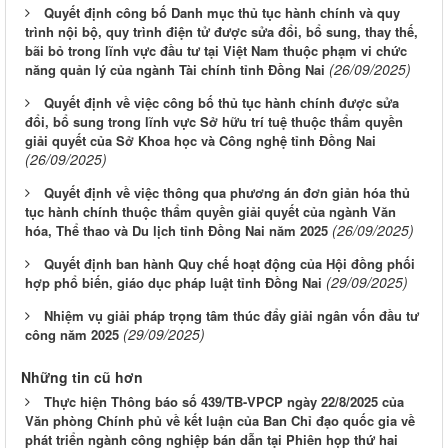
Quyết định công bố Danh mục thủ tục hành chính và quy
trình nội bộ, quy trình điện tử được sửa đổi, bổ sung, thay thế,
bãi bỏ trong lĩnh vực đầu tư tại Việt Nam thuộc phạm vi chức
(26/09/2025)
năng quản lý của ngành Tài chính tỉnh Đồng Nai
Quyết định về việc công bố thủ tục hành chính được sửa
đổi, bổ sung trong lĩnh vực Sở hữu trí tuệ thuộc thẩm quyền
giải quyết của Sở Khoa học và Công nghệ tỉnh Đồng Nai
(26/09/2025)
Quyết định về việc thông qua phương án đơn giản hóa thủ
tục hành chính thuộc thẩm quyền giải quyết của ngành Văn
(26/09/2025)
hóa, Thể thao và Du lịch tỉnh Đồng Nai năm 2025
Quyết định ban hành Quy chế hoạt động của Hội đồng phối
(29/09/2025)
hợp phổ biến, giáo dục pháp luật tỉnh Đồng Nai
Nhiệm vụ giải pháp trọng tâm thúc đẩy giải ngân vốn đầu tư
(29/09/2025)
công năm 2025
Những tin cũ hơn
Thực hiện Thông báo số 439/TB-VPCP ngày 22/8/2025 của
Văn phòng Chính phủ về kết luận của Ban Chỉ đạo quốc gia về
phát triển ngành công nghiệp bán dẫn tại Phiên họp thứ hai