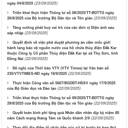
(23/09/2025)
ngày 04/8/2025
Triển khai thực hiện Thông tư số 08/2025/TT-BDTTG ngày
(23/09/2025)
26/8/2025 của Bộ trưởng Bộ Dân tộc và Tôn giáo
Tăng cường phát huy vai trò của các đơn vị Điện ảnh sau
(23/09/2025)
sáp nhập
Quyết định về việc phê duyệt phương án cắm mốc giới
hành lang bảo vệ nguồn nước của hồ chứa thủy điện Đắk Kar
thuộc Công ty Cổ phần Thủy điện Đắk Kar tại xã Thọ Sơn, tỉnh
(22/09/2025)
Đồng Nai
Đề nghị của Thời báo VTV (VTV Times) tại Văn bản số
(22/09/2025)
235/VTVTIMES-ND ngày 18/9/2025
Thực hiện Công văn số 5667/BGDĐT-HSSV ngày 17/9/2025
(22/09/2025)
của Bộ Giáo dục và Đào tạo
Triển khai thực hiện Thông tư số 09/2025/TT-BDTTG ngày
(22/09/2025)
29/8/2025 của Bộ trưởng Bộ Dân tộc và Tôn giáo
Quyết toán kinh phí tặng quà Nhân dân nhân dịp kỷ niệm 80
(22/09/2025)
năm Cách mạng tháng Tám và Quốc khánh 2/9
Thay đổi địa điểm tổ chức tiếp xúc cử tri trước kỳ họp thứ