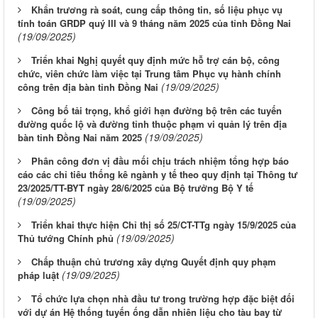
Khẩn trương rà soát, cung cấp thông tin, số liệu phục vụ
tính toán GRDP quý III và 9 tháng năm 2025 của tỉnh Đồng Nai
(19/09/2025)
Triển khai Nghị quyết quy định mức hỗ trợ cán bộ, công
chức, viên chức làm việc tại Trung tâm Phục vụ hành chính
(19/09/2025)
công trên địa bàn tỉnh Đồng Nai
Công bố tải trọng, khổ giới hạn đường bộ trên các tuyến
đường quốc lộ và đường tỉnh thuộc phạm vi quản lý trên địa
(19/09/2025)
bàn tỉnh Đồng Nai năm 2025
Phân công đơn vị đầu mối chịu trách nhiệm tổng hợp báo
cáo các chỉ tiêu thống kê ngành y tế theo quy định tại Thông tư
23/2025/TT-BYT ngày 28/6/2025 của Bộ trưởng Bộ Y tế
(19/09/2025)
Triển khai thực hiện Chỉ thị số 25/CT-TTg ngày 15/9/2025 của
(19/09/2025)
Thủ tướng Chính phủ
Chấp thuận chủ trương xây dựng Quyết định quy phạm
(19/09/2025)
pháp luật
Tổ chức lựa chọn nhà đầu tư trong trường hợp đặc biệt đối
với dự án Hệ thống tuyến ống dẫn nhiên liệu cho tàu bay từ