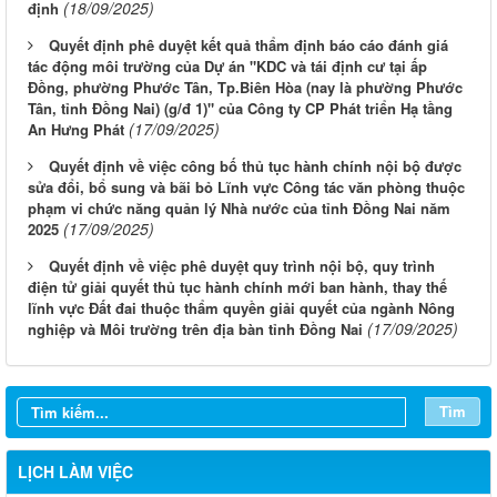
(18/09/2025)
định
Quyết định phê duyệt kết quả thẩm định báo cáo đánh giá
tác động môi trường của Dự án "KDC và tái định cư tại ấp
Đồng, phường Phước Tân, Tp.Biên Hòa (nay là phường Phước
Tân, tỉnh Đồng Nai) (g/đ 1)" của Công ty CP Phát triển Hạ tầng
(17/09/2025)
An Hưng Phát
Quyết định về việc công bố thủ tục hành chính nội bộ được
sửa đổi, bổ sung và bãi bỏ Lĩnh vực Công tác văn phòng thuộc
phạm vi chức năng quản lý Nhà nước của tỉnh Đồng Nai năm
(17/09/2025)
2025
Quyết định về việc phê duyệt quy trình nội bộ, quy trình
điện tử giải quyết thủ tục hành chính mới ban hành, thay thế
lĩnh vực Đất đai thuộc thẩm quyền giải quyết của ngành Nông
(17/09/2025)
nghiệp và Môi trường trên địa bàn tỉnh Đồng Nai
Từ ngày 10/8/2026 đến ngày 16/8/2026
Từ ngày 03/8/2026 đến ngày 09/8/2026
Tìm
Từ ngày 27/7/2026 đến ngày 02/8/2026
Từ ngày 20/7/2026 đến ngày 26/7/2026
LỊCH LÀM VIỆC