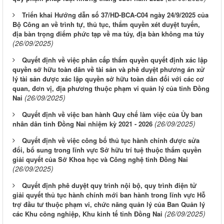
Triển khai Hướng dẫn số 37/HD-BCA-C04 ngày 24/9/2025 của
Bộ Công an về trình tự, thủ tục, thẩm quyền xét duyệt tuyến,
địa bàn trọng điểm phức tạp về ma túy, địa bàn không ma túy
(26/09/2025)
Quyết định về việc phân cấp thẩm quyền quyết định xác lập
quyền sở hữu toàn dân về tài sản và phê duyệt phương án xử
lý tài sản được xác lập quyền sở hữu toàn dân đối với các cơ
quan, đơn vị, địa phương thuộc phạm vi quản lý của tỉnh Đồng
(26/09/2025)
Nai
Quyết định về việc ban hành Quy chế làm việc của Ủy ban
(26/09/2025)
nhân dân tỉnh Đồng Nai nhiệm kỳ 2021 - 2026
Quyết định về việc công bố thủ tục hành chính được sửa
đổi, bổ sung trong lĩnh vực Sở hữu trí tuệ thuộc thẩm quyền
giải quyết của Sở Khoa học và Công nghệ tỉnh Đồng Nai
(26/09/2025)
Quyết định phê duyệt quy trình nội bộ, quy trình điện tử
giải quyết thủ tục hành chính mới ban hành trong lĩnh vực Hỗ
trợ đầu tư thuộc phạm vi, chức năng quản lý của Ban Quản lý
(26/09/2025)
các Khu công nghiệp, Khu kinh tế tỉnh Đồng Nai