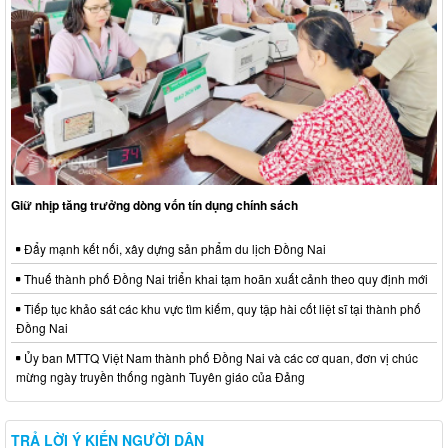
Giữ nhịp tăng trưởng dòng vốn tín dụng chính sách
Đẩy mạnh kết nối, xây dựng sản phẩm du lịch Đồng Nai
Thuế thành phố Đồng Nai triển khai tạm hoãn xuất cảnh theo quy định mới
Tiếp tục khảo sát các khu vực tìm kiếm, quy tập hài cốt liệt sĩ tại thành phố
Đồng Nai
Ủy ban MTTQ Việt Nam thành phố Đồng Nai và các cơ quan, đơn vị chúc
mừng ngày truyền thống ngành Tuyên giáo của Đảng
TRẢ LỜI Ý KIẾN NGƯỜI DÂN