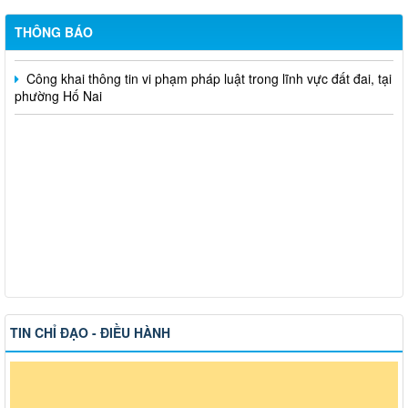
Hỗ trợ đăng tải thông tin hợp nhất, thay đổi địa chỉ trụ sở làm
việc
THÔNG BÁO
Công khai thông tin vi phạm pháp luật trong lĩnh vực đất đai, tại
phường Hố Nai
TIN CHỈ ĐẠO - ĐIỀU HÀNH