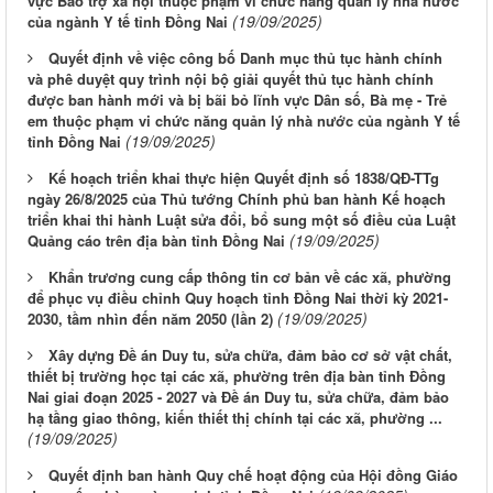
vực Bảo trợ xã hội thuộc phạm vi chức năng quản lý nhà nước
(19/09/2025)
của ngành Y tế tỉnh Đồng Nai
Quyết định về việc công bố Danh mục thủ tục hành chính
và phê duyệt quy trình nội bộ giải quyết thủ tục hành chính
được ban hành mới và bị bãi bỏ lĩnh vực Dân số, Bà mẹ - Trẻ
em thuộc phạm vi chức năng quản lý nhà nước của ngành Y tế
(19/09/2025)
tỉnh Đồng Nai
Kế hoạch triển khai thực hiện Quyết định số 1838/QĐ-TTg
ngày 26/8/2025 của Thủ tướng Chính phủ ban hành Kế hoạch
triển khai thi hành Luật sửa đổi, bổ sung một số điều của Luật
(19/09/2025)
Quảng cáo trên địa bàn tỉnh Đồng Nai
Khẩn trương cung cấp thông tin cơ bản về các xã, phường
để phục vụ điều chỉnh Quy hoạch tỉnh Đồng Nai thời kỳ 2021-
(19/09/2025)
2030, tầm nhìn đến năm 2050 (lần 2)
Xây dựng Đề án Duy tu, sửa chữa, đảm bảo cơ sở vật chất,
thiết bị trường học tại các xã, phường trên địa bàn tỉnh Đồng
Nai giai đoạn 2025 - 2027 và Đề án Duy tu, sửa chữa, đảm bảo
hạ tầng giao thông, kiến thiết thị chính tại các xã, phường ...
(19/09/2025)
Quyết định ban hành Quy chế hoạt động của Hội đồng Giáo