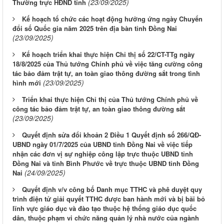
(23/09/2025)
Thường trực HĐND tỉnh
Kế hoạch tổ chức các hoạt động hưởng ứng ngày Chuyển
đổi số Quốc gia năm 2025 trên địa bàn tỉnh Đồng Nai
(23/09/2025)
Kế hoạch triển khai thực hiện Chỉ thị số 22/CT-TTg ngày
18/8/2025 của Thủ tướng Chính phủ về việc tăng cường công
tác bảo đảm trật tự, an toàn giao thông đường sắt trong tình
(23/09/2025)
hình mới
Triển khai thực hiện Chỉ thị của Thủ tướng Chính phủ về
công tác bảo đảm trật tự, an toàn giao thông đường sắt
(23/09/2025)
Quyết định sửa đổi khoản 2 Điều 1 Quyết định số 266/QĐ-
UBND ngày 01/7/2025 của UBND tỉnh Đồng Nai về việc tiếp
nhận các đơn vị sự nghiệp công lập trực thuộc UBND tỉnh
Đồng Nai và tỉnh Bình Phước về trực thuộc UBND tỉnh Đồng
(24/09/2025)
Nai
Quyết định v/v công bố Danh mục TTHC và phê duyệt quy
trình điện tử giải quyết TTHC được ban hành mới và bị bãi bỏ
lĩnh vực giáo dục và đào tạo thuộc hệ thống giáo dục quốc
dân, thuộc phạm vi chức năng quản lý nhà nước của ngành