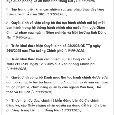
(19/09/2025)
dục quốc phòng và an ninh tỉnh Đồng Nai
Tập trung triển khai các nhiệm vụ, giải pháp thúc đẩy tăng
(19/09/2025)
trưởng kinh tế năm 2025
Quyết định về việc công bố thủ tục hành chính nội bộ mới
ban hành trong hệ thống hành chính nhà nước lĩnh vực Giám
định tư pháp của ngành Nông nghiệp và Môi trường tỉnh Đồng
(19/09/2025)
Nai
Triển khai thực hiện Quyết định số 28/2025/QĐ-TTg ngày
(19/09/2025)
24/8/2025 của Thủ tướng Chính phủ
Triển khai thực hiện các nhiệm vụ tại Công văn số
7500/VPCP-PL ngày 12/8/2025 của Văn phòng Chính phủ
(19/09/2025)
Quyết định công bố Danh mục thủ tục hành chính được sửa
đổi, bổ sung, bị bãi bỏ trong lĩnh vực du lịch và di sản văn hóa
thuộc phạm vi, chức năng quản lý của ngành Văn hóa, Thể
(19/09/2025)
thao và Du lịch
Thực hiện đo đạc, chỉnh lý biến động bản đồ địa chính;
đăng ký, cấp Giấy chứng nhận quyền sử dụng đất trên địa bàn
(19/09/2025)
phường Trảng Dài, tỉnh Đồng Nai