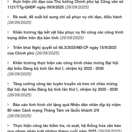
thực hiện chỉ đạo của Thủ tướng Chính phủ tại Công văn số
(26/09/2025)
1121/TTg-QHĐP ngày 09/9/2025
Rà soát, đề xuất bổ sung chỉ số phục vụ chỉ đạo, điều hành
(26/09/2025)
Khẩn trương tập kết vật liệu phục vụ thi công các công trình
(26/09/2025)
trọng điểm trên địa bàn tỉnh
Triển khai Nghị quyết số 66.3/2025/NĐ-CP ngày 15/9/2025
(26/09/2025)
của Chính phủ
Khẩn trương thực hiện các công trình chào mừng Đại hội
đại biểu Đảng bộ tỉnh lần thứ I, nhiệm kỳ 2025 - 2030
(26/09/2025)
Tăng cường công tác tuyên truyền và treo cờ chào mừng
Đại hội đại biểu Đảng bộ tỉnh lần thứ I, nhiệm kỳ 2025 - 2030
(26/09/2025)
Báo cáo tình hình chi tặng quà Nhân dân nhân dịp kỷ niệm
80 năm Cách mạng Tháng Tám và Quốc khánh 2/9
(26/09/2025)
Thực hiện công tác kiểm tra, rà soát, hệ thống hóa văn bản
(26/09/2025)
quy phạm pháp luật những tháng cuối năm 2025