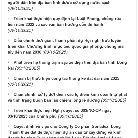
người dân trên địa bàn tỉnh được sử dụng nước sạch
(09/10/2025)
Triển khai thực hiện quy định tại Luật Phòng, chống rửa
tiền năm 2022 và các văn bản hướng dẫn thi hành
(09/10/2025)
Điều chỉnh thời gian, thành phần dự Hội nghị trực tuyến
triển khai Chương trình mục tiêu quốc gia phòng, chống ma
(09/10/2025)
túy đến năm 2030
Phát triển hệ thống trạm sạc xe điện trên địa bàn tỉnh Đồng
(09/10/2025)
Nai
Chuẩn bị thực hiện công tác thống kê đất đai năm 2025
(09/10/2025)
Chấn chỉnh, xử lý dứt điểm các tụ điểm kinh doanh tự phát
(09/10/2025)
và tình trạng buôn bán lấn chiếm lòng lề đường
Triển khai thực hiện Nghị quyết số 303/NQ-CP ngày
(09/10/2025)
03/10/2025 của Chính phủ
Quyết định về việc cho Công ty Cổ phần Sonadezi Long
Thành thuê đất để thực hiện dự án đầu tư xây dựng và kinh
doanh hạ tầng Cụm công nghiệp Long Phước 1 tại xã Long