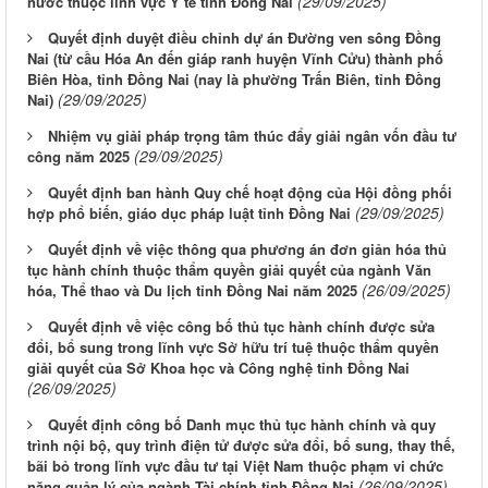
(29/09/2025)
nước thuộc lĩnh vực Y tế tỉnh Đồng Nai
Quyết định duyệt điều chỉnh dự án Đường ven sông Đồng
Nai (từ cầu Hóa An đến giáp ranh huyện Vĩnh Cửu) thành phố
Biên Hòa, tỉnh Đồng Nai (nay là phường Trấn Biên, tỉnh Đồng
(29/09/2025)
Nai)
Nhiệm vụ giải pháp trọng tâm thúc đẩy giải ngân vốn đầu tư
(29/09/2025)
công năm 2025
Quyết định ban hành Quy chế hoạt động của Hội đồng phối
(29/09/2025)
hợp phổ biến, giáo dục pháp luật tỉnh Đồng Nai
Quyết định về việc thông qua phương án đơn giản hóa thủ
tục hành chính thuộc thẩm quyền giải quyết của ngành Văn
(26/09/2025)
hóa, Thể thao và Du lịch tỉnh Đồng Nai năm 2025
Quyết định về việc công bố thủ tục hành chính được sửa
đổi, bổ sung trong lĩnh vực Sở hữu trí tuệ thuộc thẩm quyền
giải quyết của Sở Khoa học và Công nghệ tỉnh Đồng Nai
(26/09/2025)
Quyết định công bố Danh mục thủ tục hành chính và quy
trình nội bộ, quy trình điện tử được sửa đổi, bổ sung, thay thế,
bãi bỏ trong lĩnh vực đầu tư tại Việt Nam thuộc phạm vi chức
(26/09/2025)
năng quản lý của ngành Tài chính tỉnh Đồng Nai