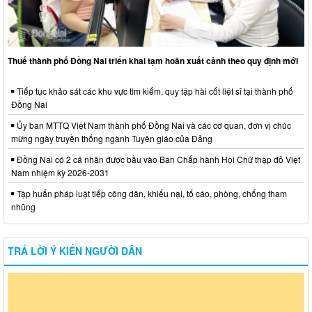
Thuế thành phố Đồng Nai triển khai tạm hoãn xuất cảnh theo quy định mới
Tiếp tục khảo sát các khu vực tìm kiếm, quy tập hài cốt liệt sĩ tại thành phố
Đồng Nai
Ủy ban MTTQ Việt Nam thành phố Đồng Nai và các cơ quan, đơn vị chúc
mừng ngày truyền thống ngành Tuyên giáo của Đảng
Đồng Nai có 2 cá nhân được bầu vào Ban Chấp hành Hội Chữ thập đỏ Việt
Nam nhiệm kỳ 2026-2031
Tập huấn pháp luật tiếp công dân, khiếu nại, tố cáo, phòng, chống tham
nhũng
TRẢ LỜI Ý KIẾN NGƯỜI DÂN