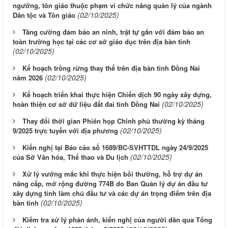
ngưỡng, tôn giáo thuộc phạm vi chức năng quản lý của ngành
(02/10/2025)
Dân tộc và Tôn giáo
Tăng cường đảm bảo an ninh, trật tự gắn với đảm bảo an
toàn trường học tại các cơ sở giáo dục trên địa bàn tỉnh
(02/10/2025)
Kế hoạch trồng rừng thay thế trên địa bàn tỉnh Đồng Nai
(02/10/2025)
năm 2026
Kế hoạch triển khai thực hiện Chiến dịch 90 ngày xây dựng,
(02/10/2025)
hoàn thiện cơ sở dữ liệu đất đai tỉnh Đồng Nai
Thay đổi thời gian Phiên họp Chính phủ thường kỳ tháng
(02/10/2025)
9/2025 trực tuyến với địa phương
Kiến nghị tại Báo cáo số 1689/BC-SVHTTDL ngày 24/9/2025
(02/10/2025)
của Sở Văn hóa, Thể thao và Du lịch
Xử lý vướng mắc khi thực hiện bồi thường, hỗ trợ dự án
nâng cấp, mở rộng đường 774B do Ban Quản lý dự án đầu tư
xây dựng tỉnh làm chủ đầu tư và các dự án trọng điểm trên địa
(02/10/2025)
bàn tỉnh
Kiểm tra xử lý phản ánh, kiến nghị của người dân qua Tổng