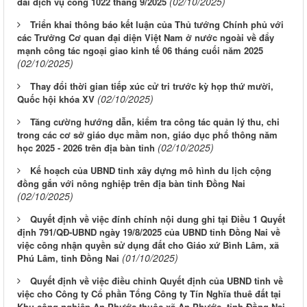
(02/10/2025)
đài dịch vụ công 1022 tháng 9/2025
Triển khai thông báo kết luận của Thủ tướng Chính phủ với
các Trưởng Cơ quan đại diện Việt Nam ở nước ngoài về đẩy
mạnh công tác ngoại giao kinh tế 06 tháng cuối năm 2025
(02/10/2025)
Thay đổi thời gian tiếp xúc cử tri trước kỳ họp thứ mười,
(02/10/2025)
Quốc hội khóa XV
Tăng cường hướng dẫn, kiểm tra công tác quản lý thu, chi
trong các cơ sở giáo dục mầm non, giáo dục phổ thông năm
(02/10/2025)
học 2025 - 2026 trên địa bàn tỉnh
Kế hoạch của UBND tỉnh xây dựng mô hình du lịch cộng
đồng gắn với nông nghiệp trên địa bàn tỉnh Đồng Nai
(02/10/2025)
Quyết định về việc đính chính nội dung ghi tại Điều 1 Quyết
định 791/QĐ-UBND ngày 19/8/2025 của UBND tỉnh Đồng Nai về
việc công nhận quyền sử dụng đất cho Giáo xứ Bình Lâm, xã
(01/10/2025)
Phú Lâm, tỉnh Đồng Nai
Quyết định về việc điều chỉnh Quyết định của UBND tỉnh về
việc cho Công ty Cổ phần Tổng Công ty Tín Nghĩa thuê đất tại
Khu công nghiệp An Phước thuộc xã An Phước, tỉnh Đồng Nai