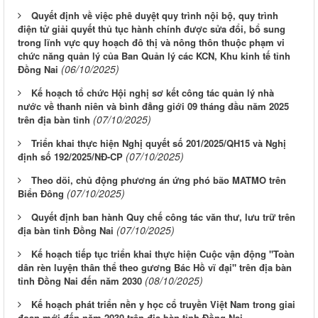
Quyết định về việc phê duyệt quy trình nội bộ, quy trình
điện tử giải quyết thủ tục hành chính được sửa đổi, bổ sung
trong lĩnh vực quy hoạch đô thị và nông thôn thuộc phạm vi
chức năng quản lý của Ban Quản lý các KCN, Khu kinh tế tỉnh
(06/10/2025)
Đồng Nai
Kế hoạch tổ chức Hội nghị sơ kết công tác quản lý nhà
nước về thanh niên và bình đẳng giới 09 tháng đầu năm 2025
(07/10/2025)
trên địa bàn tỉnh
Triển khai thực hiện Nghị quyết số 201/2025/QH15 và Nghị
(07/10/2025)
định số 192/2025/NĐ-CP
Theo dõi, chủ động phương án ứng phó bão MATMO trên
(07/10/2025)
Biển Đông
Quyết định ban hành Quy chế công tác văn thư, lưu trữ trên
(07/10/2025)
địa bàn tỉnh Đồng Nai
Kế hoạch tiếp tục triển khai thực hiện Cuộc vận động "Toàn
dân rèn luyện thân thể theo gương Bác Hồ vĩ đại" trên địa bàn
(08/10/2025)
tỉnh Đồng Nai đến năm 2030
Kế hoạch phát triển nền y học cổ truyền Việt Nam trong giai
đoạn mới đến năm 2030 trên địa bàn tỉnh Đồng Nai