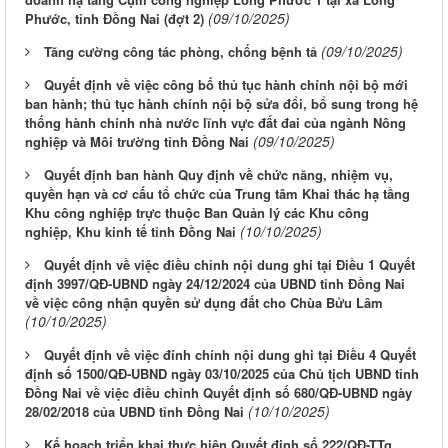
(09/10/2025)
Phước, tỉnh Đồng Nai (đợt 2)
(09/10/2025)
Tăng cường công tác phòng, chống bệnh tả
Quyết định về việc công bố thủ tục hành chính nội bộ mới
ban hành; thủ tục hành chính nội bộ sửa đổi, bổ sung trong hệ
thống hành chính nhà nước lĩnh vực đất đai của ngành Nông
(09/10/2025)
nghiệp và Môi trường tỉnh Đồng Nai
Quyết định ban hành Quy định về chức năng, nhiệm vụ,
quyền hạn và cơ cấu tổ chức của Trung tâm Khai thác hạ tầng
Khu công nghiệp trực thuộc Ban Quản lý các Khu công
(10/10/2025)
nghiệp, Khu kinh tế tỉnh Đồng Nai
Quyết định về việc điều chỉnh nội dung ghi tại Điều 1 Quyết
định 3997/QĐ-UBND ngày 24/12/2024 của UBND tỉnh Đồng Nai
về việc công nhận quyền sử dụng đất cho Chùa Bửu Lâm
(10/10/2025)
Quyết định về việc đính chính nội dung ghi tại Điều 4 Quyết
định số 1500/QĐ-UBND ngày 03/10/2025 của Chủ tịch UBND tỉnh
Đồng Nai về việc điều chỉnh Quyết định số 680/QĐ-UBND ngày
(10/10/2025)
28/02/2018 của UBND tỉnh Đồng Nai
Kế hoạch triển khai thực hiện Quyết định số 222/QĐ-TTg