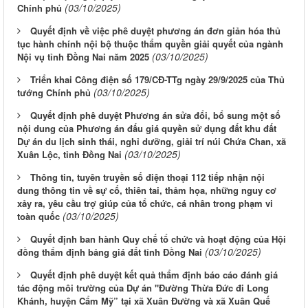
(03/10/2025)
Chính phủ
Quyết định về việc phê duyệt phương án đơn giản hóa thủ
tục hành chính nội bộ thuộc thẩm quyền giải quyết của ngành
(03/10/2025)
Nội vụ tỉnh Đồng Nai năm 2025
Triển khai Công điện số 179/CĐ-TTg ngày 29/9/2025 của Thủ
(03/10/2025)
tướng Chính phủ
Quyết định phê duyệt Phương án sửa đổi, bổ sung một số
nội dung của Phương án đấu giá quyền sử dụng đất khu đất
Dự án du lịch sinh thái, nghỉ dưỡng, giải trí núi Chứa Chan, xã
(03/10/2025)
Xuân Lộc, tỉnh Đồng Nai
Thông tin, tuyên truyền số điện thoại 112 tiếp nhận nội
dung thông tin về sự cố, thiên tai, thảm họa, những nguy cơ
xảy ra, yêu cầu trợ giúp của tổ chức, cá nhân trong phạm vi
(03/10/2025)
toàn quốc
Quyết định ban hành Quy chế tổ chức và hoạt động của Hội
(03/10/2025)
đồng thẩm định bảng giá đất tỉnh Đồng Nai
Quyết định phê duyệt kết quả thẩm định báo cáo đánh giá
tác động môi trường của Dự án "Đường Thừa Đức đi Long
Khánh, huyện Cẩm Mỹ” tại xã Xuân Đường và xã Xuân Quế