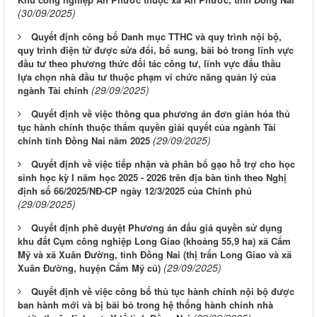
(30/09/2025)
Quyết định công bố Danh mục TTHC và quy trình nội bộ,
quy trình điện tử được sửa đổi, bổ sung, bãi bỏ trong lĩnh vực
đầu tư theo phương thức đối tác công tư, lĩnh vực đấu thầu
lựa chọn nhà đầu tư thuộc phạm vi chức năng quản lý của
(29/09/2025)
ngành Tài chính
Quyết định về việc thông qua phương án đơn giản hóa thủ
tục hành chính thuộc thẩm quyền giải quyết của ngành Tài
(29/09/2025)
chính tỉnh Đồng Nai năm 2025
Quyết định về việc tiếp nhận và phân bổ gạo hỗ trợ cho học
sinh học kỳ I năm học 2025 - 2026 trên địa bàn tỉnh theo Nghị
định số 66/2025/NĐ-CP ngày 12/3/2025 của Chính phủ
(29/09/2025)
Quyết định phê duyệt Phương án đấu giá quyền sử dụng
khu đất Cụm công nghiệp Long Giao (khoảng 55,9 ha) xã Cẩm
Mỹ và xã Xuân Đường, tỉnh Đồng Nai (thị trấn Long Giao và xã
(29/09/2025)
Xuân Đường, huyện Cẩm Mỹ cũ)
Quyết định về việc công bố thủ tục hành chính nội bộ được
ban hành mới và bị bãi bỏ trong hệ thống hành chính nhà