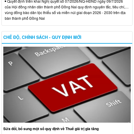
Quyết định triển khai Nghị quyết số 07/2026/NQ-HĐND ngày 09/7/2026
của Hội đồng nhân dân thành phố Đồng Nai quy định nguyên tắc, tiêu chí,…
vùng đồng bào dân tộc thiểu số và miền núi giai đoạn 2026 - 2030 trên địa
bàn thành phố Đồng Nai
CHẾ ĐỘ, CHÍNH SÁCH - QUY ĐỊNH MỚI
Sửa đổi, bổ sung một số quy định về Thuế giá trị gia tăng