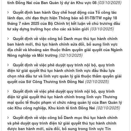
(03/10/2025)
tỉnh Đồng Nai của Ban Quản lý dự án Khu vực 08
Quyết định ban hành Quy chế hoạt động của Tổ công tác
lãnh đạo, chỉ đạo thực hiện Thông báo số 81-TB/TW ngày 18
tháng 7 năm 2025 của Bộ Chính trị kết luận về chủ trương đầu
(03/10/2025)
tư xây dựng trường học cho các xã biên giới
Quyết định về việc công bố Danh mục thủ tục hành chính
ban hành mới, thủ tục hành chính sửa đổi, bổ sung lĩnh vực
địa chất và khoáng sản thuộc thẩm quyền giải quyết của Ngành
(02/10/2025)
Nông nghiệp và Môi trường
Quyết định về việc phê duyệt quy trình nội bộ, quy trình
điện tử giải quyết thủ tục hành chính lĩnh vực đấu thầu lựa
chọn nhà đầu tư và lĩnh vực quản lý giá thuộc thẩm quyền giải
(02/10/2025)
quyết của Sở Công Thương tỉnh Đồng Nai
Quyết định về việc phê duyệt quy trình nội bộ, quy trình
điện tử giải quyết thủ tục hành chính trong lĩnh vực Thương
mại quốc tế thuộc phạm vi chức năng quản lý của Ban Quản lý
(02/10/2025)
các Khu công nghiệp, Khu kinh tế tỉnh Đồng Nai
Quyết định về việc công bố Danh mục thủ tục hành chính
và phê duyệt quy trình điện tử giải quyết thủ tục hành chính
được ban hành mới, sửa đổi, bổ sung trong lĩnh vực Tín