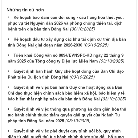
Những tin cũ hơn
Kế hoạch bảo đảm cân đối cung - cầu hàng hóa thiết yếu,
phục vụ tết Nguyên đán 2026 và phòng chống thiên tai, dịch
(06/10/2025)
bệnh trên địa bàn tỉnh Đồng Nai
Kế hoạch đầu tư xây dựng các khu tái định cư trên địa bàn
(06/10/2025)
tỉnh Đồng Nai giai đoạn năm 2026-2030
Triển khai Công văn số 8894/EVNSPC-KD ngày 22 tháng 9
(03/10/2025)
năm 2025 của Tổng công ty Điện lực Miền Nam
Quyết định ban hành Quy chế hoạt động của Ban Chỉ đạo
(03/10/2025)
Phát triển Du lịch tỉnh Đồng Nai
Quyết định về việc ban hành Quy chế hoạt động của Ban
Chỉ đạo thực hiện chính sách bảo hiểm xã hội, bảo hiểm y tế,
(03/10/2025)
bảo hiểm thất nghiệp trên địa bàn tỉnh Đồng Nai
Quyết định về việc thông qua phương án đơn giản hóa thủ
tục hành chính thuộc thẩm quyền giải quyết của Ngành Tư
(03/10/2025)
pháp tỉnh Đồng Nai năm 2025
Quyết định về việc phê duyệt quy trình nội bộ, quy trình
điện tử giải quyết thủ tục hành chính được sửa đổi, bổ sung