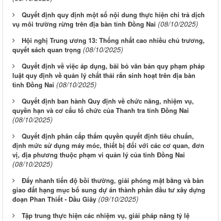
Quyết định quy định một số nội dung thực hiện chi trả dịch
(08/10/2025)
vụ môi trường rừng trên địa bàn tỉnh Đồng Nai
Hội nghị Trung ương 13: Thống nhất cao nhiều chủ trương,
(08/10/2025)
quyết sách quan trọng
Quyết định về việc áp dụng, bãi bỏ văn bản quy phạm pháp
luật quy định về quản lý chất thải rắn sinh hoạt trên địa bàn
(08/10/2025)
tỉnh Đồng Nai
Quyết định ban hành Quy định về chức năng, nhiệm vụ,
quyền hạn và cơ cấu tổ chức của Thanh tra tỉnh Đồng Nai
(08/10/2025)
Quyết định phân cấp thẩm quyền quyết định tiêu chuẩn,
định mức sử dụng máy móc, thiết bị đối với các cơ quan, đơn
vị, địa phương thuộc phạm vi quản lý của tỉnh Đồng Nai
(08/10/2025)
Đẩy nhanh tiến độ bồi thường, giải phóng mặt bằng và bàn
giao đất hạng mục bổ sung dự án thành phần đầu tư xây dựng
(09/10/2025)
đoạn Phan Thiết - Dầu Giây
Tập trung thực hiện các nhiệm vụ, giải pháp nâng tỷ lệ