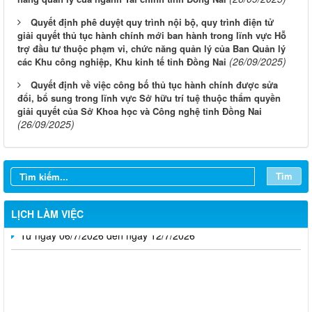
Quyết định phê duyệt quy trình nội bộ, quy trình điện tử
giải quyết thủ tục hành chính mới ban hành trong lĩnh vực Hỗ
trợ đầu tư thuộc phạm vi, chức năng quản lý của Ban Quản lý
(26/09/2025)
các Khu công nghiệp, Khu kinh tế tỉnh Đồng Nai
Quyết định về việc công bố thủ tục hành chính được sửa
đổi, bổ sung trong lĩnh vực Sở hữu trí tuệ thuộc thẩm quyền
giải quyết của Sở Khoa học và Công nghệ tỉnh Đồng Nai
Từ ngày 03/8/2026 đến ngày 09/8/2026
(26/09/2025)
Từ ngày 27/7/2026 đến ngày 02/8/2026
Từ ngày 20/7/2026 đến ngày 26/7/2026
Tìm
Từ ngày 13/7/2026 đến ngày 18/7/2026
LỊCH LÀM VIỆC
Từ ngày 06/7/2026 đến ngày 12/7/2026