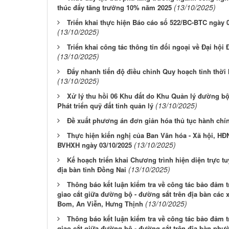
(13/10/2025)
thúc đẩy tăng trưởng 10% năm 2025
Triển khai thực hiện Báo cáo số 522/BC-BTC ngày 
(13/10/2025)
Triển khai công tác thông tin đối ngoại về Đại hội
(13/10/2025)
Đẩy nhanh tiến độ điều chỉnh Quy hoạch tỉnh thời
(13/10/2025)
Xử lý thu hồi 06 Khu đất do Khu Quản lý đường bộ 
(13/10/2025)
Phát triển quỹ đất tỉnh quản lý
Đề xuất phương án đơn giản hóa thủ tục hành ch
Thực hiện kiến nghị của Ban Văn hóa - Xã hội, HĐN
(13/10/2025)
BVHXH ngày 03/10/2025
Kế hoạch triển khai Chương trình hiện diện trực tu
(13/10/2025)
địa bàn tỉnh Đồng Nai
Thông báo kết luận kiểm tra về công tác bảo đảm t
giao cắt giữa đường bộ - đường sắt trên địa bàn các 
(13/10/2025)
Bom, An Viễn, Hưng Thịnh
Thông báo kết luận kiểm tra về công tác bảo đảm t
giao cắt giữa đường bộ - đường sắt trên địa bàn ph