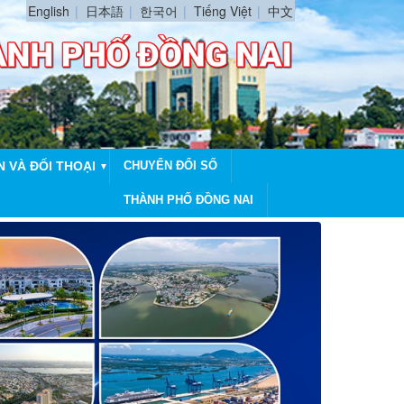
English
日本語
한국어
Tiếng Việt
中文
N VÀ ĐỐI THOẠI
CHUYỂN ĐỔI SỐ
▼
THÀNH PHỐ ĐỒNG NAI