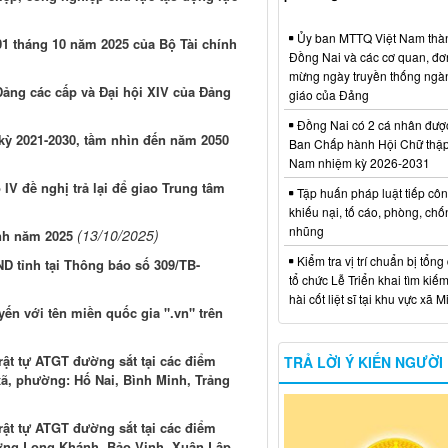
Ủy ban MTTQ Việt Nam thà
01 tháng 10 năm 2025 của Bộ Tài chính
Đồng Nai và các cơ quan, đơ
mừng ngày truyền thống ngà
 Đảng các cấp và Đại hội XIV của Đảng
giáo của Đảng
Đồng Nai có 2 cá nhân đượ
 kỳ 2021-2030, tầm nhìn đến năm 2050
Ban Chấp hành Hội Chữ thập
Nam nhiệm kỳ 2026-2031
IV đề nghị trả lại để giao Trung tâm
Tập huấn pháp luật tiếp côn
khiếu nại, tố cáo, phòng, ch
nhũng
(13/10/2025)
ính năm 2025
Kiểm tra vị trí chuẩn bị tổng
D tỉnh tại Thông báo số 309/TB-
tổ chức Lễ Triển khai tìm kiếm
hài cốt liệt sĩ tại khu vực xã 
yến với tên miền quốc gia ".vn" trên
rật tự ATGT đường sắt tại các điểm
TRẢ LỜI Ý KIẾN NGƯỜI
xã, phường: Hố Nai, Bình Minh, Trảng
rật tự ATGT đường sắt tại các điểm
ường Long Khánh, Bảo Vinh, Xuân Lập