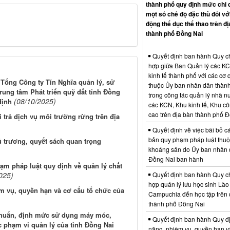
thành phố quy định mức chi 
một số chế độ đặc thù đối vớ
động thể dục thể thao trên đị
thành phố Đồng Nai
Quyết định ban hành Quy c
hợp giữa Ban Quản lý các K
kinh tế thành phố với các cơ
 Tổng Công ty Tín Nghĩa quản lý, sử
thuộc Ủy ban nhân dân thàn
ung tâm Phát triển quỹ đất tỉnh Đồng
trong công tác quản lý nhà nư
(08/10/2025)
định
các KCN, Khu kinh tế, Khu c
cao trên địa bàn thành phố 
 trả dịch vụ môi trường rừng trên địa
Quyết định về việc bãi bỏ c
bản quy phạm pháp luật thuộc
 trương, quyết sách quan trọng
khoáng sản do Ủy ban nhân 
Đồng Nai ban hành
ạm pháp luật quy định về quản lý chất
025)
Quyết định ban hành Quy c
hợp quản lý lưu học sinh Lào
m vụ, quyền hạn và cơ cấu tổ chức của
Campuchia đến học tập trên 
thành phố Đồng Nai
 chuẩn, định mức sử dụng máy móc,
Quyết định ban hành Quy đ
ộc phạm vi quản lý của tỉnh Đồng Nai
năng, nhiệm vụ, quyền hạn v