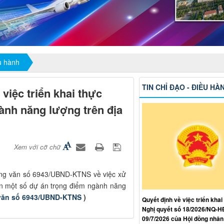
ều hành
TIN CHỈ ĐẠO - ĐIỀU HÀ
việc triển khai thực
ành năng lượng trên địa
Xem với cỡ chữ
ng văn số 6943/UBND-KTNS về việc xử
iện một số dự án trọng điểm ngành năng
văn số 6943/UBND-KTNS
)
Quyết định về việc triển khai
Nghị quyết số 18/2026/NQ-
09/7/2026 của Hội đồng nhân