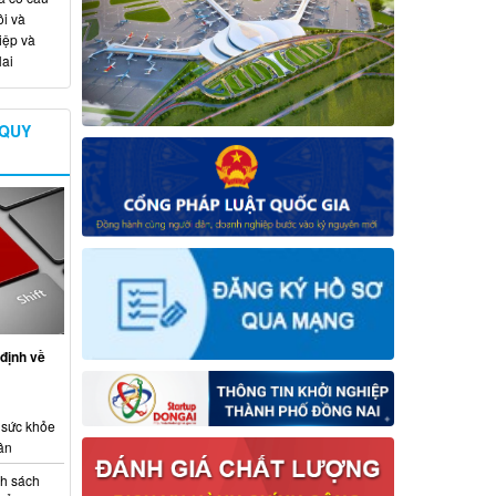
i và
iệp và
ai
 QUY
định về
 sức khỏe
ân
nh sách