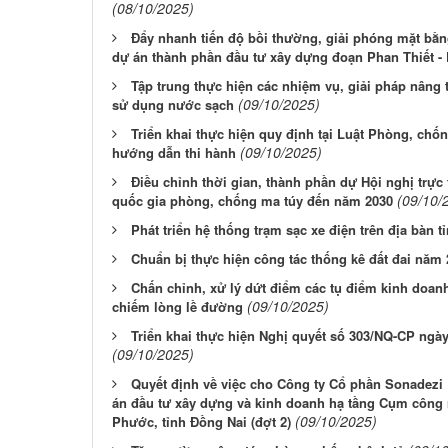
(08/10/2025)
Đẩy nhanh tiến độ bồi thường, giải phóng mặt bằ
dự án thành phần đầu tư xây dựng đoạn Phan Thiết -
Tập trung thực hiện các nhiệm vụ, giải pháp nâng 
(09/10/2025)
sử dụng nước sạch
Triển khai thực hiện quy định tại Luật Phòng, chố
(09/10/2025)
hướng dẫn thi hành
Điều chỉnh thời gian, thành phần dự Hội nghị trực
(09/10/
quốc gia phòng, chống ma túy đến năm 2030
Phát triển hệ thống trạm sạc xe điện trên địa bàn 
Chuẩn bị thực hiện công tác thống kê đất đai năm
Chấn chỉnh, xử lý dứt điểm các tụ điểm kinh doanh
(09/10/2025)
chiếm lòng lề đường
Triển khai thực hiện Nghị quyết số 303/NQ-CP ngà
(09/10/2025)
Quyết định về việc cho Công ty Cổ phần Sonadezi 
án đầu tư xây dựng và kinh doanh hạ tầng Cụm công 
(09/10/2025)
Phước, tỉnh Đồng Nai (đợt 2)