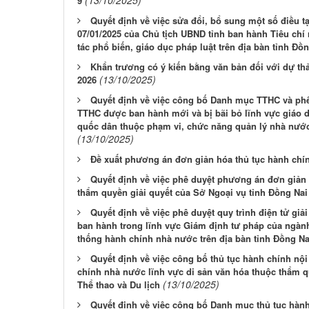
9
Quyết định về việc sửa đổi, bổ sung một số điều 
07/01/2025 của Chủ tịch UBND tỉnh ban hành Tiêu chí 
tác phổ biến, giáo dục pháp luật trên địa bàn tỉnh Đồ
Khẩn trương có ý kiến bằng văn bản đối với dự th
(13/10/2025)
2026
Quyết định về việc công bố Danh mục TTHC và phê 
TTHC được ban hành mới và bị bãi bỏ lĩnh vực giáo d
quốc dân thuộc phạm vi, chức năng quản lý nhà nước
(13/10/2025)
Đề xuất phương án đơn giản hóa thủ tục hành ch
Quyết định về việc phê duyệt phương án đơn giản 
thẩm quyền giải quyết của Sở Ngoại vụ tỉnh Đồng Na
Quyết định về việc phê duyệt quy trình điện tử giả
ban hành trong lĩnh vực Giám định tư pháp của ngàn
thống hành chính nhà nước trên địa bàn tỉnh Đồng Na
Quyết định về việc công bố thủ tục hành chính nộ
chính nhà nước lĩnh vực di sản văn hóa thuộc thẩm q
(13/10/2025)
Thể thao và Du lịch
Quyết định về việc công bố Danh mục thủ tục hành