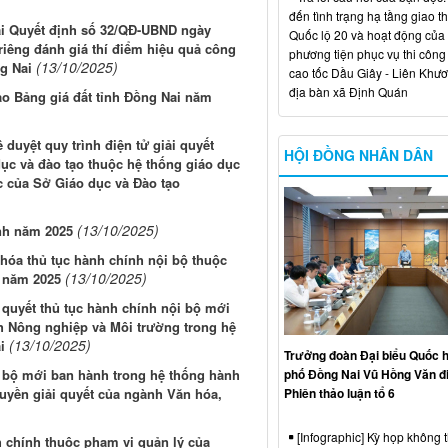
đến tình trạng hạ tầng giao t
tại Quyết định số 32/QĐ-UBND ngày
Quốc lộ 20 và hoạt động của
riêng đánh giá thí điểm hiệu quả công
phương tiện phục vụ thi công
(13/10/2025)
ng Nai
cao tốc Dầu Giây - Liên Khươ
địa bàn xã Định Quán
ảo Bảng giá đất tỉnh Đồng Nai năm
duyệt quy trình điện tử giải quyết
HỘI ĐỒNG NHÂN DÂN
ục và đào tạo thuộc hệ thống giáo dục
 của Sở Giáo dục và Đào tạo
(13/10/2025)
ính năm 2025
hóa thủ tục hành chính nội bộ thuộc
(13/10/2025)
i năm 2025
i quyết thủ tục hành chính nội bộ mới
h Nông nghiệp và Môi trường trong hệ
(13/10/2025)
i
Trưởng đoàn Đại biểu Quốc h
phố Đồng Nai Vũ Hồng Văn đ
i bộ mới ban hành trong hệ thống hành
Phiên thảo luận tổ 6
uyền giải quyết của ngành Văn hóa,
[Infographic] Kỳ họp không 
 chính thuộc phạm vi quản lý của