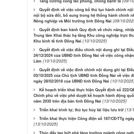
(09/1
Tăng cường công tác phòng, chống bệnh tả
Quyết định về việc công bố thủ tục hành chính nộ
nội bộ sửa đổi, bổ sung trong hệ thống hành chính n
(09/10/202
Nông nghiệp và Môi trường tỉnh Đồng Nai
Quyết định ban hành Quy định về chức năng, nhiệ
Trung tâm Khai thác hạ tầng Khu công nghiệp trực t
(10/10/2025)
Khu kinh tế tỉnh Đồng Nai
Quyết định về việc điều chỉnh nội dung ghi tại Đ
24/12/2024 của UBND tỉnh Đồng Nai về việc công nhậ
(10/10/2025)
Lâm
Quyết định về việc đính chính nội dung ghi tại Đ
03/10/2025 của Chủ tịch UBND tỉnh Đồng Nai về việc 
(10/10/2025
ngày 28/02/2018 của UBND tỉnh Đồng Nai
Kế hoạch triển khai thực hiện Quyết định số 222/
Chính phủ về việc phê duyệt kế hoạch hành động quốc
(13/10/2025)
năm 2035 trên địa bàn tỉnh Đồng Nai
(13/
Triển khai trình tự, thủ tục hủy tài liệu lưu trữ
Triển khai thực hiện Công điện số 187/CĐ-TTg ngà
(13/10/2025)
Thúc đẩy tạo bứt phá tăng trưởng ngành công ngh