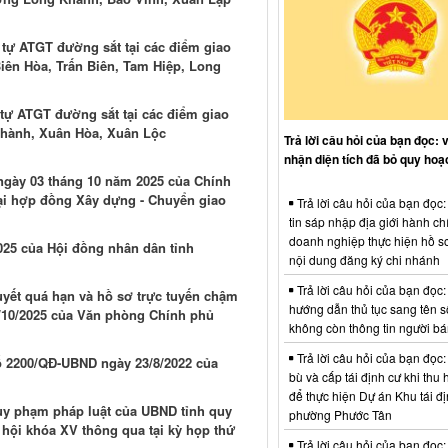
 tự ATGT đường sắt tại các điểm giao
iên Hòa, Trấn Biên, Tam Hiệp, Long
 tự ATGT đường sắt tại các điểm giao
 Thành, Xuân Hòa, Xuân Lộc
Trả lời câu hỏi của bạn đọc: 
nhận diện tích đã bỏ quy hoạ
 ngày 03 tháng 10 năm 2025 của Chính
oại hợp đồng Xây dựng - Chuyển giao
Trả lời câu hỏi của bạn đọc
tin sáp nhập địa giới hành ch
doanh nghiệp thực hiện hồ sơ
025 của Hội đồng nhân dân tỉnh
nội dung đăng ký chi nhánh
Trả lời câu hỏi của bạn đọc:
uyết quá hạn và hồ sơ trực tuyến chậm
hướng dẫn thủ tục sang tên s
/10/2025 của Văn phòng Chính phủ
không còn thông tin người b
Trả lời câu hỏi của bạn đọc:
số 2200/QĐ-UBND ngày 23/8/2022 của
bù và cấp tái định cư khi thu 
để thực hiện Dự án Khu tái đị
uy phạm pháp luật của UBND tỉnh quy
phường Phước Tân
c hội khóa XV thông qua tại kỳ họp thứ
Trả lời câu hỏi của bạn đọc: