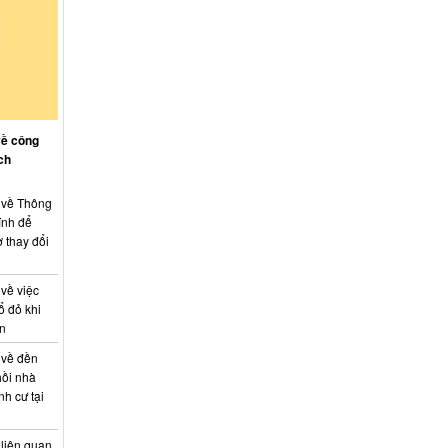
về công
ch
: về Thông
ính để
 thay đổi
 về việc
ổ đỏ khi
án
 về đền
hồi nhà
nh cư tại
 liên quan