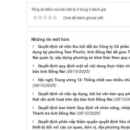
Tổng số điểm của bài viết là: 0 trong 0 đánh giá
Click để đánh giá bài viết
Những tin mới hơn
Quyết định về việc thu hồi đất do Công ty Cổ phần
dụng tại phường Tam Phước, tỉnh Đồng Nai để giao Tr
Nai quản lý, xây dựng phương án khai thác theo quy 
Quyết định quy định một số nội dung thực hiện chi
(08/10/2025)
bàn tỉnh Đồng Nai
Hội nghị Trung ương 13: Thống nhất cao nhiều chủ
(08/10/2025)
Quyết định về việc áp dụng, bãi bỏ văn bản quy ph
(08/10/2
thải rắn sinh hoạt trên địa bàn tỉnh Đồng Nai
Quyết định ban hành Quy định về chức năng, nhiệ
(08/10/2025)
Thanh tra tỉnh Đồng Nai
Quyết định phân cấp thẩm quyền quyết định tiêu
thiết bị đối với các cơ quan, đơn vị, địa phương thu