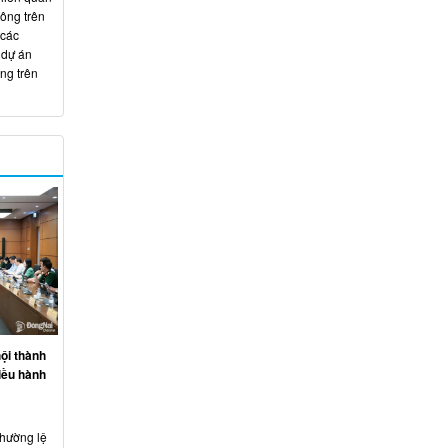
hông trên
 các
 dự án
ng trên
ội thành
iều hành
thường lệ