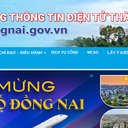
CHỈ ĐẠO – ĐIỀU HÀNH
DỊCH VỤ CÔNG
WCAG
LẤY Ý KIẾ
▼