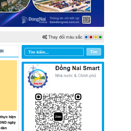
Thay đổi màu sắc
NH
Tìm
Từ ngày 03/8/2026 đến ngày
09/8/2026
 thực hiện
HĐND ngày
Từ ngày 27/7/2026 đến ngày
 dân
02/8/2026