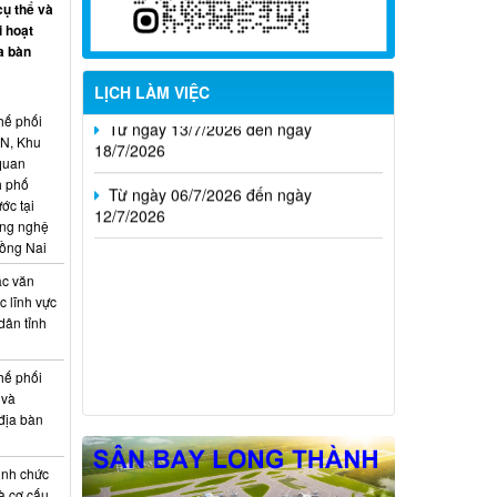
cụ thể và
i hoạt
Từ ngày 20/7/2026 đến ngày
a bàn
26/7/2026
LỊCH LÀM VIỆC
Từ ngày 13/7/2026 đến ngày
18/7/2026
hế phối
CN, Khu
 quan
Từ ngày 06/7/2026 đến ngày
h phố
12/7/2026
ớc tại
ông nghệ
Đồng Nai
ác văn
 lĩnh vực
dân tỉnh
hế phối
 và
địa bàn
ịnh chức
à cơ cấu