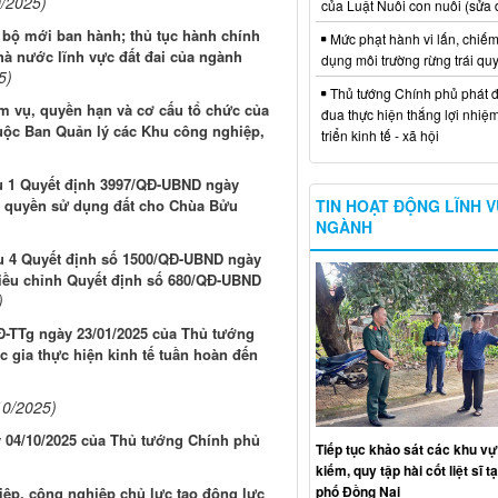
0/2025)
của Luật Nuôi con nuôi (sửa 
i bộ mới ban hành; thủ tục hành chính
Mức phạt hành vi lấn, chiếm
hà nước lĩnh vực đất đai của ngành
dụng môi trường rừng trái qu
5)
Thủ tướng Chính phủ phát đ
m vụ, quyền hạn và cơ cấu tổ chức của
đua thực hiện thắng lợi nhiệ
huộc Ban Quản lý các Khu công nghiệp,
triển kinh tế - xã hội
iều 1 Quyết định 3997/QĐ-UBND ngày
TIN HOẠT ĐỘNG LĨNH 
n quyền sử dụng đất cho Chùa Bửu
NGÀNH
iều 4 Quyết định số 1500/QĐ-UBND ngày
điều chỉnh Quyết định số 680/QĐ-UBND
)
QĐ-TTg ngày 23/01/2025 của Thủ tướng
 gia thực hiện kinh tế tuần hoàn đến
10/2025)
y 04/10/2025 của Thủ tướng Chính phủ
Tiếp tục khảo sát các khu vự
kiếm, quy tập hài cốt liệt sĩ t
phố Đồng Nai
iệp, công nghiệp chủ lực tạo động lực