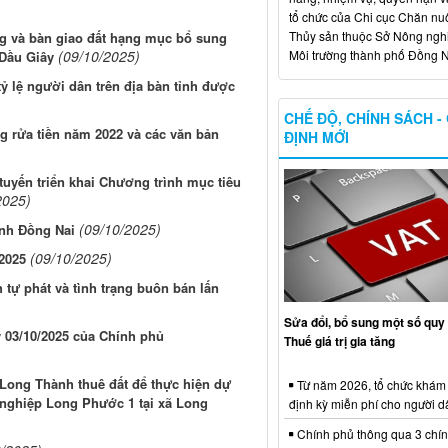
tổ chức của Chi cục Chăn nuô
Thủy sản thuộc Sở Nông ngh
ng và bàn giao đất hạng mục bổ sung
(09/10/2025)
Môi trường thành phố Đồng N
 Dầu Giây
tỷ lệ người dân trên địa bàn tỉnh được
CHẾ ĐỘ, CHÍNH SÁCH -
ng rửa tiền năm 2022 và các văn bản
ĐỊNH MỚI
 tuyến triển khai Chương trình mục tiêu
2025)
(09/10/2025)
tỉnh Đồng Nai
(09/10/2025)
 2025
 tự phát và tình trạng buôn bán lấn
Sửa đổi, bổ sung một số quy 
y 03/10/2025 của Chính phủ
Thuế giá trị gia tăng
Long Thành thuê đất để thực hiện dự
Từ năm 2026, tổ chức khám
nghiệp Long Phước 1 tại xã Long
định kỳ miễn phí cho người d
Chính phủ thông qua 3 chí