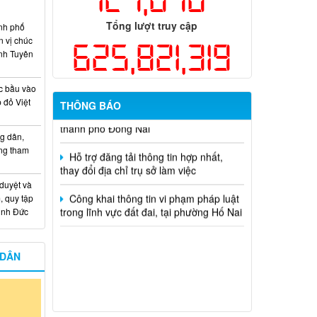
dụng ngân sách nhà nước đặt hàng thực
hiện năm 2026 (đợt 1) lần 3
Tổng lượt truy cập
nh phố
n vị chúc
625,821,319
Kế hoạch Thông tin, tuyên truyền triển
nh Tuyên
khai Kế hoạch Khám sức khỏe định kỳ
hoặc khám sàng lọc miễn phí ít nhất mỗi
c bầu vào
năm một lần cho người dân trên địa bàn
 đỏ Việt
thành phố Đồng Nai
THÔNG BÁO
Hỗ trợ đăng tải thông tin hợp nhất,
g dân,
thay đổi địa chỉ trụ sở làm việc
ống tham
Công khai thông tin vi phạm pháp luật
 duyệt và
trong lĩnh vực đất đai, tại phường Hố Nai
, quy tập
Minh Đức
 DÂN