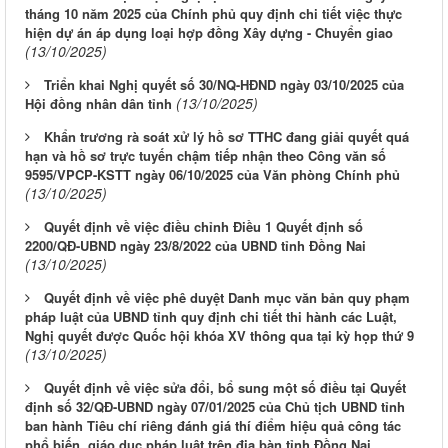
tháng 10 năm 2025 của Chính phủ quy định chi tiết việc thực
hiện dự án áp dụng loại hợp đồng Xây dựng - Chuyển giao
(13/10/2025)
Triển khai Nghị quyết số 30/NQ-HĐND ngày 03/10/2025 của
(13/10/2025)
Hội đồng nhân dân tỉnh
Khẩn trương rà soát xử lý hồ sơ TTHC đang giải quyết quá
hạn và hồ sơ trực tuyến chậm tiếp nhận theo Công văn số
9595/VPCP-KSTT ngày 06/10/2025 của Văn phòng Chính phủ
(13/10/2025)
Quyết định về việc điều chỉnh Điều 1 Quyết định số
2200/QĐ-UBND ngày 23/8/2022 của UBND tỉnh Đồng Nai
(13/10/2025)
Quyết định về việc phê duyệt Danh mục văn bản quy phạm
pháp luật của UBND tỉnh quy định chi tiết thi hành các Luật,
Nghị quyết được Quốc hội khóa XV thông qua tại kỳ họp thứ 9
(13/10/2025)
Quyết định về việc sửa đổi, bổ sung một số điều tại Quyết
định số 32/QĐ-UBND ngày 07/01/2025 của Chủ tịch UBND tỉnh
ban hành Tiêu chí riêng đánh giá thí điểm hiệu quả công tác
phổ biến, giáo dục pháp luật trên địa bàn tỉnh Đồng Nai