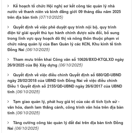
Kế hoạch tổ chức Hội nghị sơ kết công tác quản lý nhà
nước về thanh niên và bình đẳng giới 09 tháng đầu năm 2025
(07/10/2025)
trên địa bàn tỉnh
Quyết định về việc phê duyệt quy trình nội bộ, quy trình
điện tử giải quyết thủ tục hành chính được sửa đổi, bổ sung
trong lĩnh vực quy hoạch đô thị và nông thôn thuộc phạm vi
chức năng quản lý của Ban Quản lý các KCN, Khu kinh tế tỉnh
(06/10/2025)
Đồng Nai
Tham mưu triển khai Công văn số 10626/BXD-KTQLXD ngày
(06/10/2025)
26/9/2025 của Bộ Xây dựng
Quyết định về việc điều chỉnh Quyết định số 680/QĐ-UBND
ngày 28/02/2018 của UBND tỉnh Đồng Nai về việc điều chỉnh
Điều 1 Quyết định số 2155/QĐ-UBND ngày 26/6/2017 của UBND
(06/10/2025)
tỉnh
Tạm giao quản lý, phát huy giá trị của các di tích lịch sử -
văn hóa, danh lam thắng cảnh, công trình văn hóa trên địa bàn
(06/10/2025)
tỉnh
Tăng cường công tác quản lý đất đai trên địa bàn tỉnh Đồng
(06/10/2025)
Nai