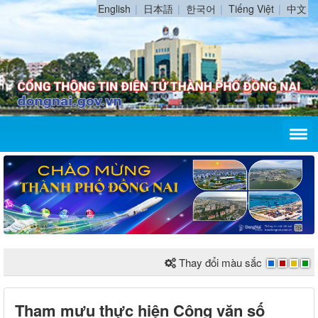
English
日本語
한국어
Tiếng Việt
中文
Thay đổi màu sắc
Tham mưu thực hiện Công văn số