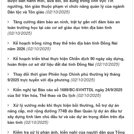
được ban hành mới, sửa đổi, bổ sung trong lĩnh vực Tín
ngưỡng, tôn giáo thuộc phạm vi chức năng quản lý của ngành
(02/10/2025)
Dân tộc và Tôn giáo
Tăng cường đảm bảo an ninh, trật tự gắn với đảm bảo an
toàn trường học tại các cơ sở giáo dục trên địa bàn tỉnh
(02/10/2025)
Kế hoạch trồng rừng thay thế trên địa bàn tỉnh Đồng Nai
(02/10/2025)
năm 2026
Kế hoạch triển khai thực hiện Chiến dịch 90 ngày xây dựng,
(02/10/2025)
hoàn thiện cơ sở dữ liệu đất đai tỉnh Đồng Nai
Thay đổi thời gian Phiên họp Chính phủ thường kỳ tháng
(02/10/2025)
9/2025 trực tuyến với địa phương
Kiến nghị tại Báo cáo số 1689/BC-SVHTTDL ngày 24/9/2025
(02/10/2025)
của Sở Văn hóa, Thể thao và Du lịch
Xử lý vướng mắc khi thực hiện bồi thường, hỗ trợ dự án
nâng cấp, mở rộng đường 774B do Ban Quản lý dự án đầu tư
xây dựng tỉnh làm chủ đầu tư và các dự án trọng điểm trên địa
(02/10/2025)
bàn tỉnh
Kiểm tra xử lý phản ánh, kiến nghị của người dân qua Tổng