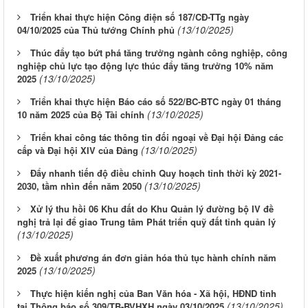
Triển khai thực hiện Công điện số 187/CĐ-TTg ngày
(13/10/2025)
04/10/2025 của Thủ tướng Chính phủ
Thúc đẩy tạo bứt phá tăng trưởng ngành công nghiệp, công
nghiệp chủ lực tạo động lực thúc đẩy tăng trưởng 10% năm
(13/10/2025)
2025
Triển khai thực hiện Báo cáo số 522/BC-BTC ngày 01 tháng
(13/10/2025)
10 năm 2025 của Bộ Tài chính
Triển khai công tác thông tin đối ngoại về Đại hội Đảng các
(13/10/2025)
cấp và Đại hội XIV của Đảng
Đẩy nhanh tiến độ điều chỉnh Quy hoạch tỉnh thời kỳ 2021-
(13/10/2025)
2030, tầm nhìn đến năm 2050
Xử lý thu hồi 06 Khu đất do Khu Quản lý đường bộ IV đề
nghị trả lại để giao Trung tâm Phát triển quỹ đất tỉnh quản lý
(13/10/2025)
Đề xuất phương án đơn giản hóa thủ tục hành chính năm
(13/10/2025)
2025
Thực hiện kiến nghị của Ban Văn hóa - Xã hội, HĐND tỉnh
(13/10/2025)
tại Thông báo số 309/TB-BVHXH ngày 03/10/2025