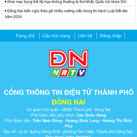
Khai mạc trọng thể Kỳ họp không thường lệ thứ Nhất, Quốc hội khóa XVI
Đồng Nai kiến nghị tháo gỡ nhiều vướng mắc trong thi hành Luật Đất đai
năm 2024
Trang chủ
Cấu trúc trang
Liên hệ
Đăng nhập
CỔNG THÔNG TIN ĐIỆN TỬ THÀNH PHỐ
ĐỒNG NAI
Cơ quan chủ quản: UBND Thành phố Đồng Nai
Phó Giám đốc phụ trách:
Cao Quốc Sang
Phó Giám đốc:
Trần Nam Đông - Hoàng Bình Long - Hoàng Thị Bích
Phú
Địa chỉ: số 81 đường Đồng Khởi, phường Tam Hiệp, Thành phố Đồng Nai.
Điện thoại: 0251.3822967.