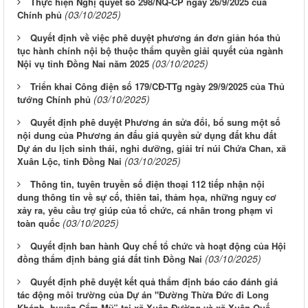
Thực hiện Nghị quyết số 298/NQ-CP ngày 26/9/2025 của
(03/10/2025)
Chính phủ
Quyết định về việc phê duyệt phương án đơn giản hóa thủ
tục hành chính nội bộ thuộc thẩm quyền giải quyết của ngành
(03/10/2025)
Nội vụ tỉnh Đồng Nai năm 2025
Triển khai Công điện số 179/CĐ-TTg ngày 29/9/2025 của Thủ
(03/10/2025)
tướng Chính phủ
Quyết định phê duyệt Phương án sửa đổi, bổ sung một số
nội dung của Phương án đấu giá quyền sử dụng đất khu đất
Dự án du lịch sinh thái, nghỉ dưỡng, giải trí núi Chứa Chan, xã
(03/10/2025)
Xuân Lộc, tỉnh Đồng Nai
Thông tin, tuyên truyền số điện thoại 112 tiếp nhận nội
dung thông tin về sự cố, thiên tai, thảm họa, những nguy cơ
xảy ra, yêu cầu trợ giúp của tổ chức, cá nhân trong phạm vi
(03/10/2025)
toàn quốc
Quyết định ban hành Quy chế tổ chức và hoạt động của Hội
(03/10/2025)
đồng thẩm định bảng giá đất tỉnh Đồng Nai
Quyết định phê duyệt kết quả thẩm định báo cáo đánh giá
tác động môi trường của Dự án "Đường Thừa Đức đi Long
Khánh, huyện Cẩm Mỹ” tại xã Xuân Đường và xã Xuân Quế