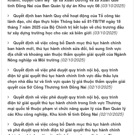
(03/10/2025)
tỉnh Đồng Nai của Ban Quản lý dự án Khu vực 08
Quyết định ban hành Quy chế hoạt động của Tổ công tác
lãnh đạo, chỉ đạo thực hiện Thông báo số 81-TB/TW ngày 18
tháng 7 năm 2025 của Bộ Chính trị kết luận về chủ trương đầu
(03/10/2025)
tư xây dựng trường học cho các xã biên giới
Quyết định về việc công bố Danh mục thủ tục hành chính
ban hành mới, thủ tục hành chính sửa đổi, bổ sung lĩnh vực
địa chất và khoáng sản thuộc thẩm quyền giải quyết của Ngành
(02/10/2025)
Nông nghiệp và Môi trường
Quyết định về việc phê duyệt quy trình nội bộ, quy trình
điện tử giải quyết thủ tục hành chính lĩnh vực đấu thầu lựa
chọn nhà đầu tư và lĩnh vực quản lý giá thuộc thẩm quyền giải
(02/10/2025)
quyết của Sở Công Thương tỉnh Đồng Nai
Quyết định về việc phê duyệt quy trình nội bộ, quy trình
điện tử giải quyết thủ tục hành chính trong lĩnh vực Thương
mại quốc tế thuộc phạm vi chức năng quản lý của Ban Quản lý
(02/10/2025)
các Khu công nghiệp, Khu kinh tế tỉnh Đồng Nai
Quyết định về việc công bố Danh mục thủ tục hành chính
và phê duyệt quy trình điện tử giải quyết thủ tục hành chính