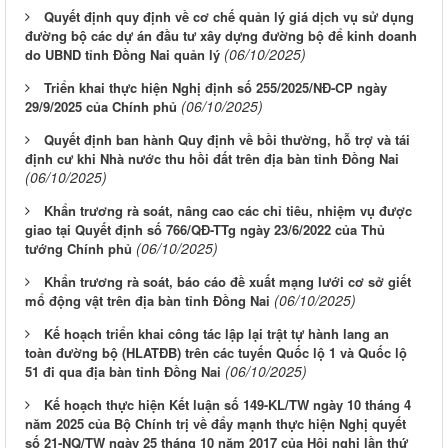
Quyết định quy định về cơ chế quản lý giá dịch vụ sử dụng
đường bộ các dự án đầu tư xây dựng đường bộ để kinh doanh
(06/10/2025)
do UBND tỉnh Đồng Nai quản lý
Triển khai thực hiện Nghị định số 255/2025/NĐ-CP ngày
(06/10/2025)
29/9/2025 của Chính phủ
Quyết định ban hành Quy định về bồi thường, hỗ trợ và tái
định cư khi Nhà nước thu hồi đất trên địa bàn tỉnh Đồng Nai
(06/10/2025)
Khẩn trương rà soát, nâng cao các chỉ tiêu, nhiệm vụ được
giao tại Quyết định số 766/QĐ-TTg ngày 23/6/2022 của Thủ
(06/10/2025)
tướng Chính phủ
Khẩn trương rà soát, báo cáo đề xuất mạng lưới cơ sở giết
(06/10/2025)
mổ động vật trên địa bàn tỉnh Đồng Nai
Kế hoạch triển khai công tác lập lại trật tự hành lang an
toàn đường bộ (HLATĐB) trên các tuyến Quốc lộ 1 và Quốc lộ
(06/10/2025)
51 đi qua địa bàn tỉnh Đồng Nai
Kế hoạch thực hiện Kết luận số 149-KL/TW ngày 10 tháng 4
năm 2025 của Bộ Chính trị về đẩy mạnh thực hiện Nghị quyết
số 21-NQ/TW ngày 25 tháng 10 năm 2017 của Hội nghị lần thứ