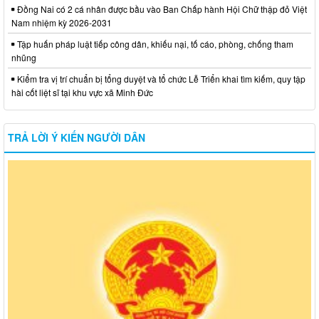
Đồng Nai có 2 cá nhân được bầu vào Ban Chấp hành Hội Chữ thập đỏ Việt
Nam nhiệm kỳ 2026-2031
Tập huấn pháp luật tiếp công dân, khiếu nại, tố cáo, phòng, chống tham
nhũng
Kiểm tra vị trí chuẩn bị tổng duyệt và tổ chức Lễ Triển khai tìm kiếm, quy tập
hài cốt liệt sĩ tại khu vực xã Minh Đức
TRẢ LỜI Ý KIẾN NGƯỜI DÂN