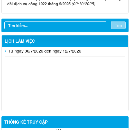
Từ ngày 03/8/2026 đến ngày 09/8/2026
(02/10/2025)
đài dịch vụ công 1022 tháng 9/2025
Từ ngày 27/7/2026 đến ngày 02/8/2026
Từ ngày 20/7/2026 đến ngày 26/7/2026
Tìm
Từ ngày 13/7/2026 đến ngày 18/7/2026
LỊCH LÀM VIỆC
Từ ngày 06/7/2026 đến ngày 12/7/2026
Thông báo về việc tuyển dụng viên chức năm 2026
THỐNG KÊ TRUY CẬP
Thông báo tuyển chọn tổ chức và cá nhân chủ trì thực hiện