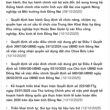
ban hành; thủ tục hành chính nội bộ sửa đổi, bổ sung trong hệ
thống hành chính nhà nước lĩnh vực đất đai của ngành Nông
(09/10/2025)
nghiệp và Môi trường tỉnh Đồng Nai
Quyết định ban hành Quy định về chức năng, nhiệm vụ,
quyền hạn và cơ cấu tổ chức của Trung tâm Khai thác hạ tầng
Khu công nghiệp trực thuộc Ban Quản lý các Khu công
(10/10/2025)
nghiệp, Khu kinh tế tỉnh Đồng Nai
Quyết định về việc điều chỉnh nội dung ghi tại Điều 1 Quyết
định 3997/QĐ-UBND ngày 24/12/2024 của UBND tỉnh Đồng Nai
về việc công nhận quyền sử dụng đất cho Chùa Bửu Lâm
(10/10/2025)
Quyết định về việc đính chính nội dung ghi tại Điều 4 Quyết
định số 1500/QĐ-UBND ngày 03/10/2025 của Chủ tịch UBND tỉnh
Đồng Nai về việc điều chỉnh Quyết định số 680/QĐ-UBND ngày
(10/10/2025)
28/02/2018 của UBND tỉnh Đồng Nai
Kế hoạch triển khai thực hiện Quyết định số 222/QĐ-TTg
ngày 23/01/2025 của Thủ tướng Chính phủ về việc phê duyệt kế
hoạch hành động quốc gia thực hiện kinh tế tuần hoàn đến
(13/10/2025)
năm 2035 trên địa bàn tỉnh Đồng Nai
(13/10/2025)
Triển khai trình tự, thủ tục hủy tài liệu lưu trữ