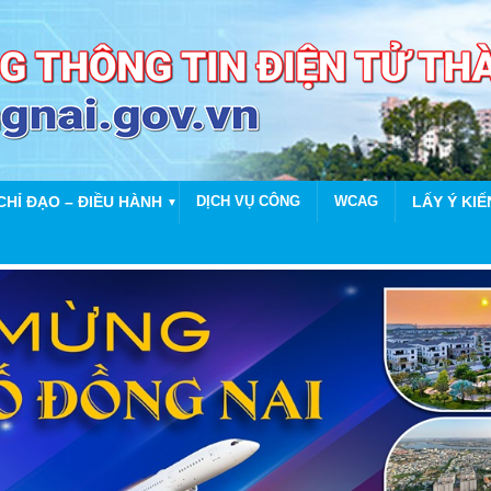
CHỈ ĐẠO – ĐIỀU HÀNH
DỊCH VỤ CÔNG
WCAG
LẤY Ý KIẾ
▼