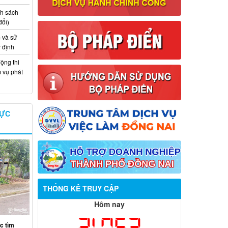
nh sách
đổi)
 và sử
y định
ộng thi
m vụ phát
VỰC
Thông báo về việc tuyển dụng viên
chức năm 2026
THỐNG KÊ TRUY CẬP
Thông báo tuyển chọn tổ chức và cá
Hôm nay
nhân chủ trì thực hiện nhiệm vụ khoa
21,753
học và công nghệ cấp thành phố sử
c tìm
dụng ngân sách nhà nước đặt hàng thực