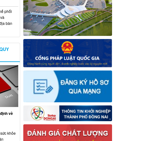
hế phối
 và
địa bàn
 QUY
định về
 sức khỏe
ân