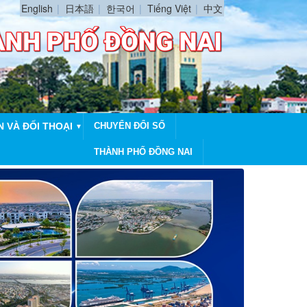
English
日本語
한국어
Tiếng Việt
中文
N VÀ ĐỐI THOẠI
CHUYỂN ĐỔI SỐ
▼
THÀNH PHỐ ĐỒNG NAI