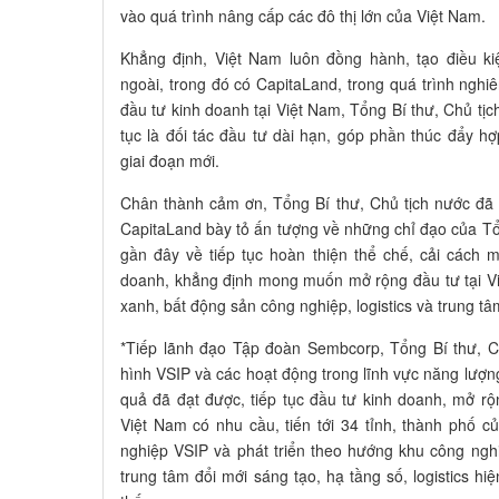
vào quá trình nâng cấp các đô thị lớn của Việt Nam.
Khẳng định, Việt Nam luôn đồng hành, tạo điều ki
ngoài, trong đó có CapitaLand, trong quá trình nghi
đầu tư kinh doanh tại Việt Nam, Tổng Bí thư, Chủ tị
tục là đối tác đầu tư dài hạn, góp phần thúc đẩy hợ
giai đoạn mới.
Chân thành cảm ơn, Tổng Bí thư, Chủ tịch nước đã 
CapitaLand bày tỏ ấn tượng về những chỉ đạo của Tổn
gần đây về tiếp tục hoàn thiện thể chế, cải cách 
doanh, khẳng định mong muốn mở rộng đầu tư tại Việ
xanh, bất động sản công nghiệp, logistics và trung tâ
*Tiếp lãnh đạo Tập đoàn Sembcorp, Tổng Bí thư, 
hình VSIP và các hoạt động trong lĩnh vực năng lượn
quả đã đạt được, tiếp tục đầu tư kinh doanh, mở r
Việt Nam có nhu cầu, tiến tới 34 tỉnh, thành phố 
nghiệp VSIP và phát triển theo hướng khu công ngh
trung tâm đổi mới sáng tạo, hạ tầng số, logistics hiệ