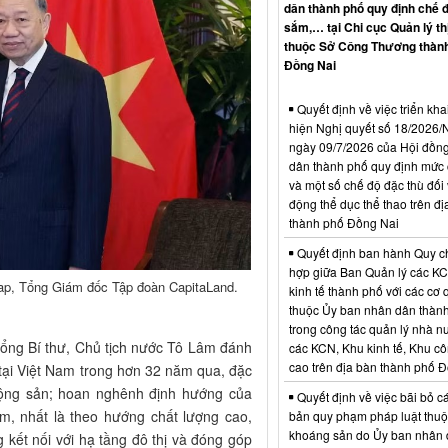
dân thành phố quy định chế 
sắm,… tại Chi cục Quản lý th
thuộc Sở Công Thương thàn
Đồng Nai
Quyết định về việc triển kha
hiện Nghị quyết số 18/202
ngày 09/7/2026 của Hội đồn
dân thành phố quy định mức c
và một số chế độ đặc thù đối 
động thể dục thể thao trên đị
thành phố Đồng Nai
Quyết định ban hành Quy c
hợp giữa Ban Quản lý các K
Yap, Tổng Giám đốc Tập đoàn CapitaLand.
kinh tế thành phố với các cơ
thuộc Ủy ban nhân dân thàn
trong công tác quản lý nhà nư
ổng Bí thư, Chủ tịch nước Tô Lâm đánh
các KCN, Khu kinh tế, Khu c
cao trên địa bàn thành phố 
 tại Việt Nam trong hơn 32 năm qua, đặc
t động sản; hoan nghênh định hướng của
Quyết định về việc bãi bỏ c
am, nhất là theo hướng chất lượng cao,
bản quy phạm pháp luật thuộc
khoáng sản do Ủy ban nhân 
 kết nối với hạ tầng đô thị và đóng góp