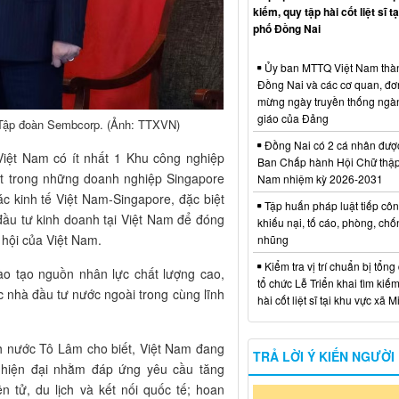
kiếm, quy tập hài cốt liệt sĩ t
phố Đồng Nai
Ủy ban MTTQ Việt Nam thà
Đồng Nai và các cơ quan, đơ
mừng ngày truyền thống ngà
giáo của Đảng
o Tập đoàn Sembcorp. (Ảnh: TTXVN)
Đồng Nai có 2 cá nhân đượ
Việt Nam có ít nhất 1 Khu công nghiệp
Ban Chấp hành Hội Chữ thập
ột trong những doanh nghiệp Singapore
Nam nhiệm kỳ 2026-2031
ác kinh tế Việt Nam-Singapore, đặc biệt
Tập huấn pháp luật tiếp côn
đầu tư kinh doanh tại Việt Nam để đóng
khiếu nại, tố cáo, phòng, ch
 hội của Việt Nam.
nhũng
Kiểm tra vị trí chuẩn bị tổng
ào tạo nguồn nhân lực chất lượng cao,
tổ chức Lễ Triển khai tìm kiếm
 nhà đầu tư nước ngoài trong cùng lĩnh
hài cốt liệt sĩ tại khu vực xã 
ch nước Tô Lâm cho biết, Việt Nam đang
TRẢ LỜI Ý KIẾN NGƯỜI
cs hiện đại nhằm đáp ứng yêu cầu tăng
n tử, du lịch và kết nối quốc tế; hoan