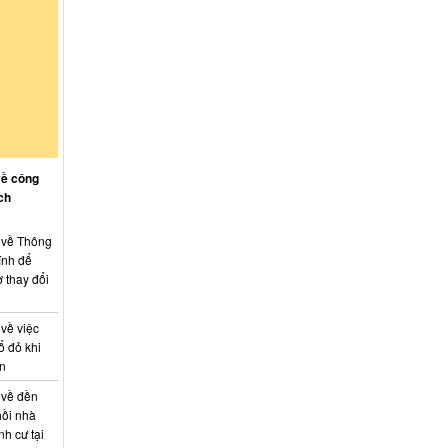
về công
ch
: về Thông
ính để
 thay đổi
 về việc
ổ đỏ khi
án
 về đền
hồi nhà
nh cư tại