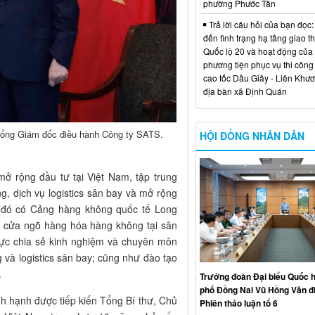
phường Phước Tân
Trả lời câu hỏi của bạn đọc:
đến tình trạng hạ tầng giao t
Quốc lộ 20 và hoạt động của
phương tiện phục vụ thi công
cao tốc Dầu Giây - Liên Khươ
địa bàn xã Định Quán
 Tổng Giám đốc điều hành Công ty SATS.
HỘI ĐỒNG NHÂN DÂN
 rộng đầu tư tại Việt Nam, tập trung
, dịch vụ logistics sân bay và mở rộng
g đó có Cảng hàng không quốc tế Long
ển cửa ngõ hàng hóa hàng không tại sân
cực chia sẻ kinh nghiệm và chuyên môn
và logistics sân bay; cũng như đào tạo
.
Trưởng đoàn Đại biểu Quốc h
phố Đồng Nai Vũ Hồng Văn đ
inh hạnh được tiếp kiến Tổng Bí thư, Chủ
Phiên thảo luận tổ 6