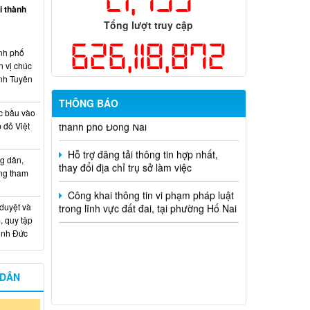
ại thành
hiện năm 2026 (đợt 1) lần 3
Tổng lượt truy cập
Kế hoạch Thông tin, tuyên truyền triển
626,118,872
nh phố
khai Kế hoạch Khám sức khỏe định kỳ
n vị chúc
hoặc khám sàng lọc miễn phí ít nhất mỗi
nh Tuyên
năm một lần cho người dân trên địa bàn
thành phố Đồng Nai
THÔNG BÁO
c bầu vào
Hỗ trợ đăng tải thông tin hợp nhất,
 đỏ Việt
thay đổi địa chỉ trụ sở làm việc
g dân,
Công khai thông tin vi phạm pháp luật
ống tham
trong lĩnh vực đất đai, tại phường Hố Nai
 duyệt và
, quy tập
Minh Đức
 DÂN