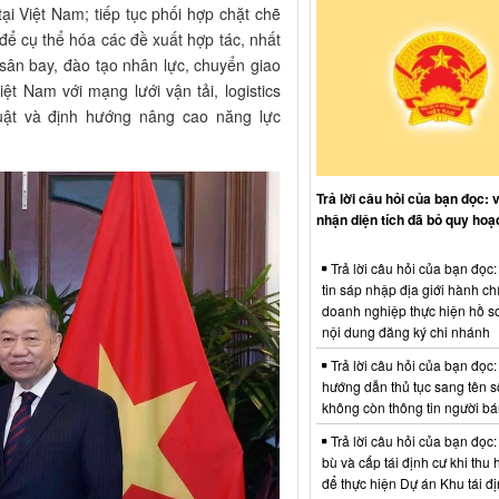
i Việt Nam; tiếp tục phối hợp chặt chẽ
 để cụ thể hóa các đề xuất hợp tác, nhất
s sân bay, đào tạo nhân lực, chuyển giao
t Nam với mạng lưới vận tải, logistics
uật và định hướng nâng cao năng lực
Trả lời câu hỏi của bạn đọc: 
nhận diện tích đã bỏ quy hoạ
Trả lời câu hỏi của bạn đọc
tin sáp nhập địa giới hành ch
doanh nghiệp thực hiện hồ sơ
nội dung đăng ký chi nhánh
Trả lời câu hỏi của bạn đọc:
hướng dẫn thủ tục sang tên s
không còn thông tin người b
Trả lời câu hỏi của bạn đọc:
bù và cấp tái định cư khi thu 
để thực hiện Dự án Khu tái đị