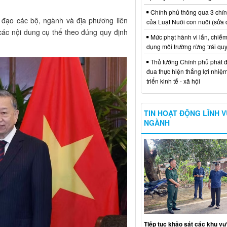
Chính phủ thông qua 3 chí
ỉ đạo các bộ, ngành và địa phương liên
của Luật Nuôi con nuôi (sửa 
các nội dung cụ thể theo đúng quy định
Mức phạt hành vi lấn, chiếm
dụng môi trường rừng trái qu
Thủ tướng Chính phủ phát đ
đua thực hiện thắng lợi nhiệ
triển kinh tế - xã hội
TIN HOẠT ĐỘNG LĨNH 
NGÀNH
Tiếp tục khảo sát các khu vự