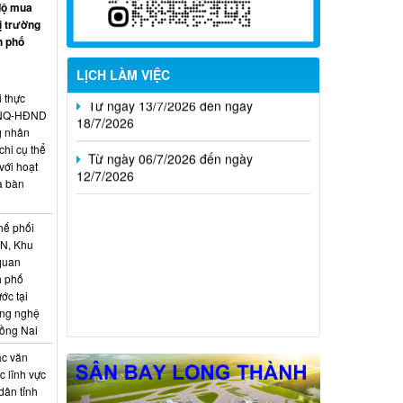
độ mua
Từ ngày 20/7/2026 đến ngày
ị trường
26/7/2026
h phố
Từ ngày 13/7/2026 đến ngày
LỊCH LÀM VIỆC
18/7/2026
i thực
6/NQ-HĐND
Từ ngày 06/7/2026 đến ngày
g nhân
12/7/2026
hi cụ thể
với hoạt
a bàn
hế phối
CN, Khu
 quan
h phố
ớc tại
ông nghệ
Đồng Nai
ác văn
 lĩnh vực
dân tỉnh