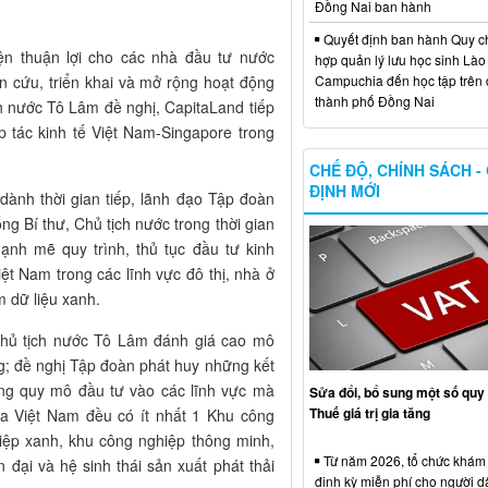
Đồng Nai ban hành
Quyết định ban hành Quy c
ện thuận lợi cho các nhà đầu tư nước
hợp quản lý lưu học sinh Lào
ên cứu, triển khai và mở rộng hoạt động
Campuchia đến học tập trên 
thành phố Đồng Nai
ch nước Tô Lâm đề nghị, CapitaLand tiếp
p tác kinh tế Việt Nam-Singapore trong
CHẾ ĐỘ, CHÍNH SÁCH -
ĐỊNH MỚI
dành thời gian tiếp, lãnh đạo Tập đoàn
g Bí thư, Chủ tịch nước trong thời gian
mạnh mẽ quy trình, thủ tục đầu tư kinh
t Nam trong các lĩnh vực đô thị, nhà ở
m dữ liệu xanh.
Chủ tịch nước Tô Lâm đánh giá cao mô
g; đề nghị Tập đoàn phát huy những kết
ộng quy mô đầu tư vào các lĩnh vực mà
Sửa đổi, bổ sung một số quy 
Thuế giá trị gia tăng
của Việt Nam đều có ít nhất 1 Khu công
iệp xanh, khu công nghiệp thông minh,
Từ năm 2026, tổ chức khám
n đại và hệ sinh thái sản xuất phát thải
định kỳ miễn phí cho người d