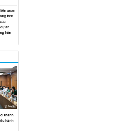
 liên quan
hông trên
 các
 dự án
ng trên
ội thành
iều hành