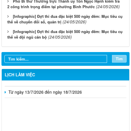
Phó Bí thư Thường trực Thành ủy Tôn Ngọc Hạnh kiểm tra
(24/05/2026)
2 công trình trọng điểm tại phường Bình Phước
[Infographic] Đợt thi đua đặc biệt 500 ngày đêm: Mục tiêu cụ
(24/05/2026)
thể về chuyển đổi số, quản trị
[Infographic] Đợt thi đua đặc biệt 500 ngày đêm: Mục tiêu cụ
(24/05/2026)
thể về đội ngũ cán bộ
Từ ngày 10/8/2026 đến ngày 16/8/2026
Từ ngày 03/8/2026 đến ngày 09/8/2026
Tìm
Từ ngày 27/7/2026 đến ngày 02/8/2026
LỊCH LÀM VIỆC
Từ ngày 20/7/2026 đến ngày 26/7/2026
Từ ngày 13/7/2026 đến ngày 18/7/2026