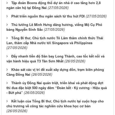
Tập đoàn Bcons động thổ dự án nhà ở cao tầng hơn 2,8
(27/05/2026)
ngàn căn hộ tại Đồng Nai
(27/05/2026)
Phát triển nguồn thu ngân sách từ thu hút FDI
Thủ tướng Lê Minh Hưng dâng hương, viếng Mộ Cụ Phó
(27/05/2026)
bảng Nguyễn Sinh Sắc
Tổng Bí thư, Chủ tịch nước Tô Lâm thăm chính thức Thái
Lan, thăm cấp Nhà nước tới Singapore và Philippines
(27/05/2026)
Đẩy nhanh tiến độ Sân bay Long Thành, cao tốc kết nối và
(26/05/2026)
vận hành hiệu quả T3 Tân Sơn Nhất
Khảo sát các vị trí đề xuất xây dựng đồn, trạm biên phòng
(26/05/2026)
Cảng Đồng Nai
Thành ủy Đồng Nai quán triệt, triển khai và phát động đợt
thi đua đặc biệt 500 ngày đêm “Đoàn kết - Kỷ cương - Hiệu quả
(26/05/2026)
- Bứt phá”
Kết luận của Tổng Bí thư, Chủ tịch nước tại cuộc họp cho
chủ trương về công tác nghiên cứu khoa học cơ bản
(26/05/2026)