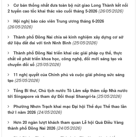
Cơ bản thống nhất đưa toàn bộ nút giao Long Thành kết nối
(26/05/2026)
2 tuyến cao tốc khai thác vào cuối tháng 5-2026
Hội nghị báo cáo viên Trung ương tháng 6-2026
(26/05/2026)
Thành phố Đồng Nai chia sẻ kinh nghiệm xây dựng cơ sở
(25/05/2026)
dữ liệu đất đai với tỉnh Ninh Bình
Thành phố Đồng Nai triển khai các giải pháp cụ thể, thực
chất về phát triển khoa học, công nghệ, đổi mới sáng tạo và
(25/05/2026)
chuyển đổi số
11 nghị quyết của Chính phủ và cuộc giải phóng sức sáng
(25/05/2026)
tạo
Tổng Bí thư, Chủ tịch nước Tô Lâm sắp thăm cấp Nhà nước
(25/05/2026)
tới Singapore và tham dự Đối thoại Shangri-la
Phường Nhơn Trạch khai mạc Đại hội Thể dục Thể thao lần
(24/05/2026)
thứ I năm 2026
Hơn 20 ngàn lượt khách tham quan Lễ hội Quả Điều Vàng
(24/05/2026)
thành phố Đồng Nai 2026