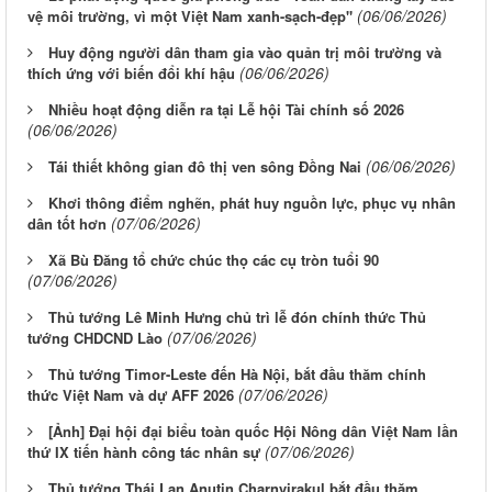
(06/06/2026)
vệ môi trường, vì một Việt Nam xanh-sạch-đẹp"
Huy động người dân tham gia vào quản trị môi trường và
(06/06/2026)
thích ứng với biến đổi khí hậu
Nhiều hoạt động diễn ra tại Lễ hội Tài chính số 2026
(06/06/2026)
(06/06/2026)
Tái thiết không gian đô thị ven sông Ðồng Nai
Khơi thông điểm nghẽn, phát huy nguồn lực, phục vụ nhân
(07/06/2026)
dân tốt hơn
Xã Bù Đăng tổ chức chúc thọ các cụ tròn tuổi 90
(07/06/2026)
Thủ tướng Lê Minh Hưng chủ trì lễ đón chính thức Thủ
(07/06/2026)
tướng CHDCND Lào
Thủ tướng Timor-Leste đến Hà Nội, bắt đầu thăm chính
(07/06/2026)
thức Việt Nam và dự AFF 2026
[Ảnh] Đại hội đại biểu toàn quốc Hội Nông dân Việt Nam lần
(07/06/2026)
thứ IX tiến hành công tác nhân sự
Thủ tướng Thái Lan Anutin Charnvirakul bắt đầu thăm