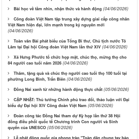
(04/06/2026)
Bài học về tầm nhìn, nhận thức và hành động
Công đoàn Việt Nam tập trung xây dựng giai cấp công nhân
Việt Nam hiện đại, lớn mạnh trong kỷ nguyên mới
(04/06/2026)
Toàn văn Bài phát biểu của Tổng Bí thư, Chủ tịch nước Tô
(04/06/2026)
Lâm tại Đại hội Công đoàn Việt Nam lần thứ XIV
Xã Hưng Phước tổ chức họp mặt, chúc thọ, mừng thọ cho
(04/06/2026)
84 người cao tuổi năm 2026
Thăm, tặng quà và chúc thọ người cao tuổi thọ 100 tuổi tại
(04/06/2026)
phường Long Bình, Trấn Biên
(05/06/2026)
Đồng Nai xanh từ những hành động thực chất
CẬP NHẬT: Thủ tướng Chính phủ trao đổi, thảo luận với Đại
(05/06/2026)
biểu dự Đại hội XIV Công đoàn Việt Nam
Đoàn công tác Đồng Nai tham dự Kỳ họp lần thứ 38 Hội
đồng điều phối quốc tế Chương trình Con người và Sinh
(05/06/2026)
quyển của UNESCO
Lễ phát động quốc gia phong trào "Toàn dân chung tay bảo