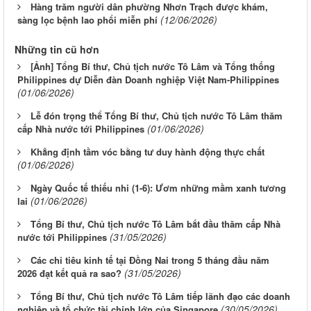
Hàng trăm người dân phường Nhơn Trạch được khám,
(12/06/2026)
sàng lọc bệnh lao phổi miễn phí
Những tin cũ hơn
[Ảnh] Tổng Bí thư, Chủ tịch nước Tô Lâm và Tổng thống
Philippines dự Diễn đàn Doanh nghiệp Việt Nam-Philippines
(01/06/2026)
Lễ đón trọng thể Tổng Bí thư, Chủ tịch nước Tô Lâm thăm
(01/06/2026)
cấp Nhà nước tới Philippines
Khẳng định tầm vóc bằng tư duy hành động thực chất
(01/06/2026)
Ngày Quốc tế thiếu nhi (1-6): Ươm những mầm xanh tương
(01/06/2026)
lai
Tổng Bí thư, Chủ tịch nước Tô Lâm bắt đầu thăm cấp Nhà
(31/05/2026)
nước tới Philippines
Các chỉ tiêu kinh tế tại Đồng Nai trong 5 tháng đầu năm
(31/05/2026)
2026 đạt kết quả ra sao?
Tổng Bí thư, Chủ tịch nước Tô Lâm tiếp lãnh đạo các doanh
(30/05/2026)
nghiệp và tổ chức tài chính lớn của Singapore