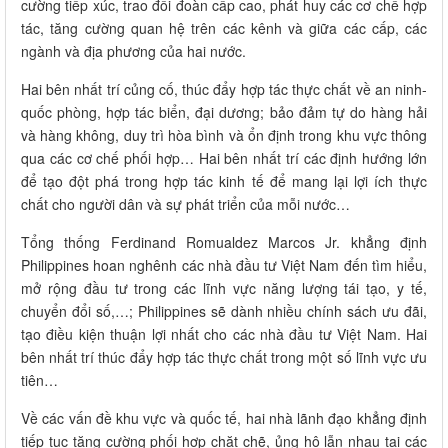
cường tiếp xúc, trao đổi đoàn cấp cao, phát huy các cơ chế hợp
tác, tăng cường quan hệ trên các kênh và giữa các cấp, các
ngành và địa phương của hai nước.
Hai bên nhất trí củng cố, thúc đẩy hợp tác thực chất về an ninh-
quốc phòng, hợp tác biển, đại dương; bảo đảm tự do hàng hải
và hàng không, duy trì hòa bình và ổn định trong khu vực thông
qua các cơ chế phối hợp… Hai bên nhất trí các định hướng lớn
để tạo đột phá trong hợp tác kinh tế để mang lại lợi ích thực
chất cho người dân và sự phát triển của mỗi nước…
Tổng thống Ferdinand Romualdez Marcos Jr. khẳng định
Philippines hoan nghênh các nhà đầu tư Việt Nam đến tìm hiểu,
mở rộng đầu tư trong các lĩnh vực năng lượng tái tạo, y tế,
chuyển đổi số,…; Philippines sẽ dành nhiều chính sách ưu đãi,
tạo điều kiện thuận lợi nhất cho các nhà đầu tư Việt Nam. Hai
bên nhất trí thúc đẩy hợp tác thực chất trong một số lĩnh vực ưu
tiên…
Về các vấn đề khu vực và quốc tế, hai nhà lãnh đạo khẳng định
tiếp tục tăng cường phối hợp chặt chẽ, ủng hộ lẫn nhau tại các