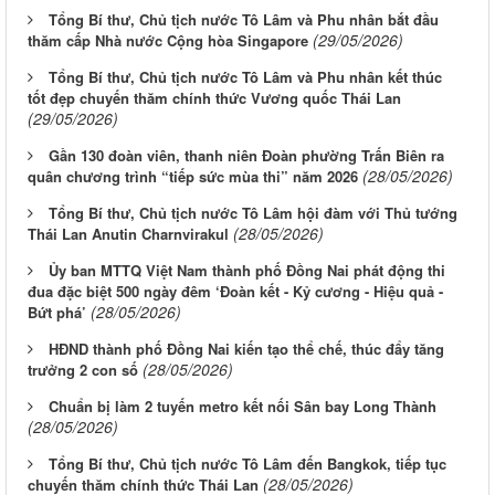
Tổng Bí thư, Chủ tịch nước Tô Lâm và Phu nhân bắt đầu
(29/05/2026)
thăm cấp Nhà nước Cộng hòa Singapore
Tổng Bí thư, Chủ tịch nước Tô Lâm và Phu nhân kết thúc
tốt đẹp chuyến thăm chính thức Vương quốc Thái Lan
(29/05/2026)
Gần 130 đoàn viên, thanh niên Đoàn phường Trấn Biên ra
(28/05/2026)
quân chương trình “tiếp sức mùa thi” năm 2026
Tổng Bí thư, Chủ tịch nước Tô Lâm hội đàm với Thủ tướng
(28/05/2026)
Thái Lan Anutin Charnvirakul
Ủy ban MTTQ Việt Nam thành phố Đồng Nai phát động thi
đua đặc biệt 500 ngày đêm ‘Đoàn kết - Kỷ cương - Hiệu quả -
(28/05/2026)
Bứt phá’
HĐND thành phố Đồng Nai kiến tạo thể chế, thúc đẩy tăng
(28/05/2026)
trưởng 2 con số
Chuẩn bị làm 2 tuyến metro kết nối Sân bay Long Thành
(28/05/2026)
Tổng Bí thư, Chủ tịch nước Tô Lâm đến Bangkok, tiếp tục
(28/05/2026)
chuyến thăm chính thức Thái Lan