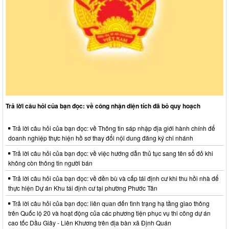
Trả lời câu hỏi của bạn đọc: về công nhận diện tích đã bỏ quy hoạch
Trả lời câu hỏi của bạn đọc: về Thông tin sáp nhập địa giới hành chính để
doanh nghiệp thực hiện hồ sơ thay đổi nội dung đăng ký chi nhánh
Trả lời câu hỏi của bạn đọc: về việc hướng dẫn thủ tục sang tên sổ đỏ khi
không còn thông tin người bán
Trả lời câu hỏi của bạn đọc: về đền bù và cấp tái định cư khi thu hồi nhà để
thực hiện Dự án Khu tái định cư tại phường Phước Tân
Trả lời câu hỏi của bạn đọc: liên quan đến tình trạng hạ tầng giao thông
trên Quốc lộ 20 và hoạt động của các phương tiện phục vụ thi công dự án
cao tốc Dầu Giây - Liên Khương trên địa bàn xã Định Quán