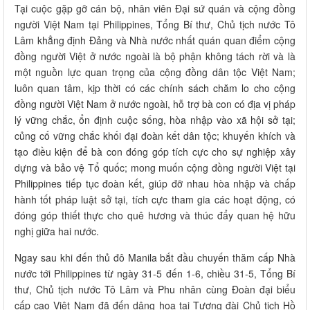
Tại cuộc gặp gỡ cán bộ, nhân viên Đại sứ quán và cộng đồng
người Việt Nam tại Philippines, Tổng Bí thư, Chủ tịch nước Tô
Lâm khẳng định Đảng và Nhà nước nhất quán quan điểm cộng
đồng người Việt ở nước ngoài là bộ phận không tách rời và là
một nguồn lực quan trọng của cộng đồng dân tộc Việt Nam;
luôn quan tâm, kịp thời có các chính sách chăm lo cho cộng
đồng người Việt Nam ở nước ngoài, hỗ trợ bà con có địa vị pháp
lý vững chắc, ổn định cuộc sống, hòa nhập vào xã hội sở tại;
củng cố vững chắc khối đại đoàn kết dân tộc; khuyến khích và
tạo điều kiện để bà con đóng góp tích cực cho sự nghiệp xây
dựng và bảo vệ Tổ quốc; mong muốn cộng đồng người Việt tại
Philippines tiếp tục đoàn kết, giúp đỡ nhau hòa nhập và chấp
hành tốt pháp luật sở tại, tích cực tham gia các hoạt động, có
đóng góp thiết thực cho quê hương và thúc đẩy quan hệ hữu
nghị giữa hai nước.
Ngay sau khi đến thủ đô Manila bắt đầu chuyến thăm cấp Nhà
nước tới Philippines từ ngày 31-5 đến 1-6, chiều 31-5, Tổng Bí
thư, Chủ tịch nước Tô Lâm và Phu nhân cùng Đoàn đại biểu
cấp cao Việt Nam đã đến dâng hoa tại Tượng đài Chủ tịch Hồ