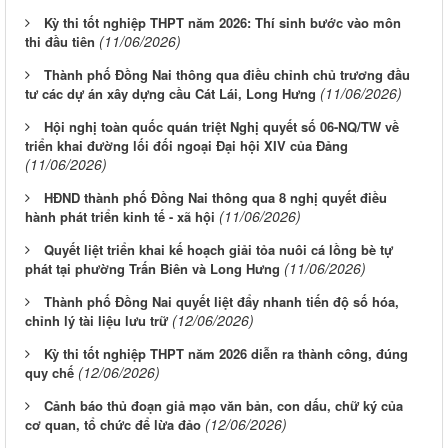
Kỳ thi tốt nghiệp THPT năm 2026: Thí sinh bước vào môn
(11/06/2026)
thi đầu tiên
Thành phố Đồng Nai thông qua điều chỉnh chủ trương đầu
(11/06/2026)
tư các dự án xây dựng cầu Cát Lái, Long Hưng
Hội nghị toàn quốc quán triệt Nghị quyết số 06-NQ/TW về
triển khai đường lối đối ngoại Đại hội XIV của Đảng
(11/06/2026)
HĐND thành phố Đồng Nai thông qua 8 nghị quyết điều
(11/06/2026)
hành phát triển kinh tế - xã hội
Quyết liệt triển khai kế hoạch giải tỏa nuôi cá lồng bè tự
(11/06/2026)
phát tại phường Trấn Biên và Long Hưng
Thành phố Đồng Nai quyết liệt đẩy nhanh tiến độ số hóa,
(12/06/2026)
chỉnh lý tài liệu lưu trữ
Kỳ thi tốt nghiệp THPT năm 2026 diễn ra thành công, đúng
(12/06/2026)
quy chế
Cảnh báo thủ đoạn giả mạo văn bản, con dấu, chữ ký của
(12/06/2026)
cơ quan, tổ chức để lừa đảo