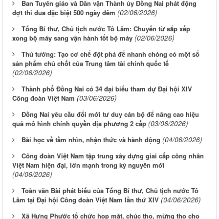
Ban Tuyên giáo và Dân vận Thành ủy Đồng Nai phát động
(02/06/2026)
đợt thi đua đặc biệt 500 ngày đêm
Tổng Bí thư, Chủ tịch nước Tô Lâm: Chuyển từ sắp xếp
(02/06/2026)
xong bộ máy sang vận hành tốt bộ máy
Thủ tướng: Tạo cơ chế đột phá để nhanh chóng có một số
sản phẩm chủ chốt của Trung tâm tài chính quốc tế
(02/06/2026)
Thành phố Đồng Nai có 34 đại biểu tham dự Đại hội XIV
(03/06/2026)
Công đoàn Việt Nam
Đồng Nai yêu cầu đổi mới tư duy cán bộ để nâng cao hiệu
(03/06/2026)
quả mô hình chính quyền địa phương 2 cấp
(04/06/2026)
Bài học về tầm nhìn, nhận thức và hành động
Công đoàn Việt Nam tập trung xây dựng giai cấp công nhân
Việt Nam hiện đại, lớn mạnh trong kỷ nguyên mới
(04/06/2026)
Toàn văn Bài phát biểu của Tổng Bí thư, Chủ tịch nước Tô
(04/06/2026)
Lâm tại Đại hội Công đoàn Việt Nam lần thứ XIV
Xã Hưng Phước tổ chức họp mặt, chúc thọ, mừng thọ cho