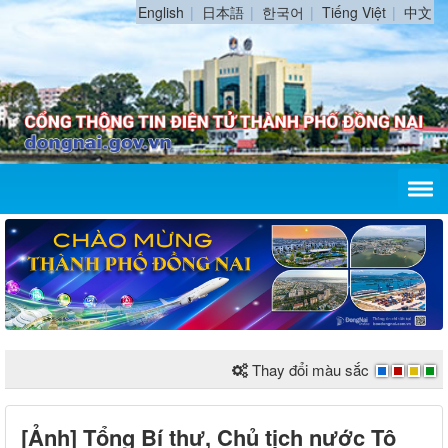
English
日本語
한국어
Tiếng Việt
中文
Thay đổi màu sắc
[Ảnh] Tổng Bí thư, Chủ tịch nước Tô