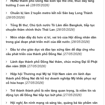
HĐND thành phố Đồng Nai kiến tạo thể chế, thúc đẩy tăng
(28/05/2026)
trưởng 2 con số
Chuẩn bị làm 2 tuyến metro kết nối Sân bay Long Thành
(28/05/2026)
Tổng Bí thư, Chủ tịch nước Tô Lâm đến Bangkok, tiếp tục
(28/05/2026)
chuyến thăm chính thức Thái Lan
Nhìn nhận đầy đủ hơn vị trí, vai trò của Hội đồng nhân dân
(28/05/2026)
trong giai đoạn phát triển mới của đất nước
Đầu tư cho giáo dục và đào tạo xứng tầm để đáp ứng nhu
(27/05/2026)
cầu phát triển của thành phố Đồng Nai
Lãnh đạo thành phố Đồng Nai thăm, chúc mừng Đại lễ Phật
(27/05/2026)
đản năm 2026
Hiệp hội Thương mại Mỹ tại Việt Nam cảm ơn lãnh đạo
thành phố Đồng Nai đã hỗ trợ doanh nghiệp Mỹ khắc phục sự
(27/05/2026)
cố hỏa hoạn
Trở thành thành phố là nền tảng quan trọng, là niềm tin và
(27/05/2026)
động lực để Đồng Nai tiếp tục bứt phá
Hội nghị An ninh mạng và sáng tác, quảng bá tác phẩm văn