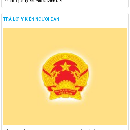
hài cốt liệt sĩ tại khu vực xã Minh Đức
TRẢ LỜI Ý KIẾN NGƯỜI DÂN