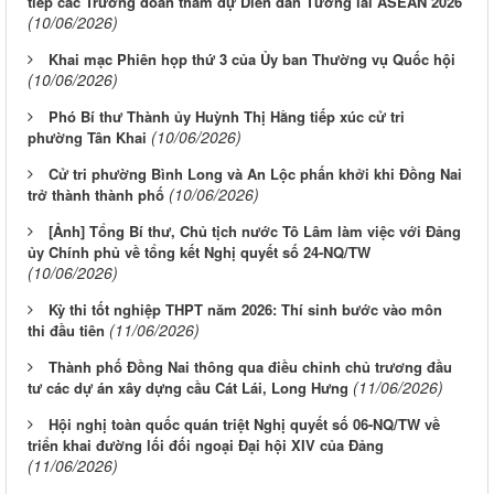
tiếp các Trưởng đoàn tham dự Diễn đàn Tương lai ASEAN 2026
(10/06/2026)
Khai mạc Phiên họp thứ 3 của Ủy ban Thường vụ Quốc hội
(10/06/2026)
Phó Bí thư Thành ủy Huỳnh Thị Hằng tiếp xúc cử tri
(10/06/2026)
phường Tân Khai
Cử tri phường Bình Long và An Lộc phấn khởi khi Đồng Nai
(10/06/2026)
trở thành thành phố
[Ảnh] Tổng Bí thư, Chủ tịch nước Tô Lâm làm việc với Đảng
ủy Chính phủ về tổng kết Nghị quyết số 24-NQ/TW
(10/06/2026)
Kỳ thi tốt nghiệp THPT năm 2026: Thí sinh bước vào môn
(11/06/2026)
thi đầu tiên
Thành phố Đồng Nai thông qua điều chỉnh chủ trương đầu
(11/06/2026)
tư các dự án xây dựng cầu Cát Lái, Long Hưng
Hội nghị toàn quốc quán triệt Nghị quyết số 06-NQ/TW về
triển khai đường lối đối ngoại Đại hội XIV của Đảng
(11/06/2026)