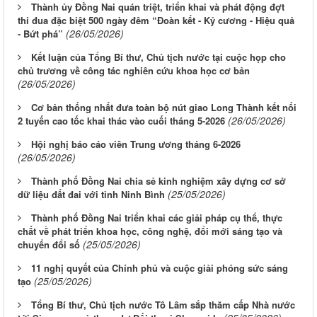
Thành ủy Đồng Nai quán triệt, triển khai và phát động đợt
thi đua đặc biệt 500 ngày đêm “Đoàn kết - Kỷ cương - Hiệu quả
(26/05/2026)
- Bứt phá”
Kết luận của Tổng Bí thư, Chủ tịch nước tại cuộc họp cho
chủ trương về công tác nghiên cứu khoa học cơ bản
(26/05/2026)
Cơ bản thống nhất đưa toàn bộ nút giao Long Thành kết nối
(26/05/2026)
2 tuyến cao tốc khai thác vào cuối tháng 5-2026
Hội nghị báo cáo viên Trung ương tháng 6-2026
(26/05/2026)
Thành phố Đồng Nai chia sẻ kinh nghiệm xây dựng cơ sở
(25/05/2026)
dữ liệu đất đai với tỉnh Ninh Bình
Thành phố Đồng Nai triển khai các giải pháp cụ thể, thực
chất về phát triển khoa học, công nghệ, đổi mới sáng tạo và
(25/05/2026)
chuyển đổi số
11 nghị quyết của Chính phủ và cuộc giải phóng sức sáng
(25/05/2026)
tạo
Tổng Bí thư, Chủ tịch nước Tô Lâm sắp thăm cấp Nhà nước