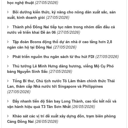
(27/05/2026)
học nghệ thuật
Bồi dưỡng kiến thức, kỹ năng cho nông dân xuất sắc, sản
(27/05/2026)
xuất, kinh doanh giỏi
Thành phố Đồng Nai tiếp tục nằm trong nhóm dẫn đầu cả
(27/05/2026)
nước về triển khai Đề án 06
Tập đoàn Bcons động thổ dự án nhà ở cao tầng hơn 2,8
(27/05/2026)
ngàn căn hộ tại Đồng Nai
(27/05/2026)
Phát triển nguồn thu ngân sách từ thu hút FDI
Thủ tướng Lê Minh Hưng dâng hương, viếng Mộ Cụ Phó
(27/05/2026)
bảng Nguyễn Sinh Sắc
Tổng Bí thư, Chủ tịch nước Tô Lâm thăm chính thức Thái
Lan, thăm cấp Nhà nước tới Singapore và Philippines
(27/05/2026)
Đẩy nhanh tiến độ Sân bay Long Thành, cao tốc kết nối và
(26/05/2026)
vận hành hiệu quả T3 Tân Sơn Nhất
Khảo sát các vị trí đề xuất xây dựng đồn, trạm biên phòng
(26/05/2026)
Cảng Đồng Nai