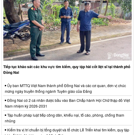
Tiếp tục khảo sát các khu vực tìm kiếm, quy tập hài cốt liệt sĩ tại thành phố
Đồng Nai
Ủy ban MTTQ Việt Nam thành phố Đồng Nai và các cơ quan, đơn vị chúc
mừng ngày truyền thống ngành Tuyên giáo của Đảng
Đồng Nai có 2 cá nhân được bầu vào Ban Chấp hành Hội Chữ thập đỏ Việt
Nam nhiệm kỳ 2026-2031
Tập huấn pháp luật tiếp công dân, khiếu nại, tố cáo, phòng, chống tham
nhũng
Kiểm tra vị trí chuẩn bị tổng duyệt và tổ chức Lễ Triển khai tìm kiếm, quy tập