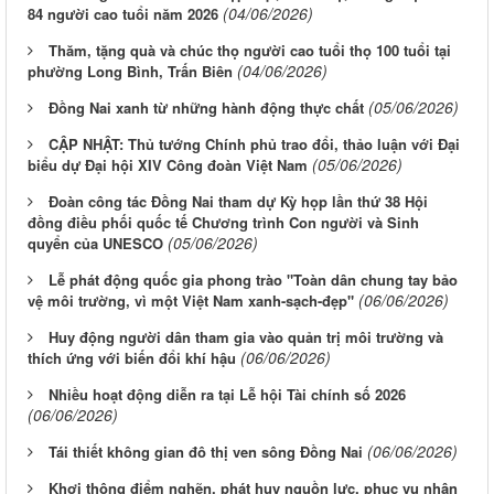
(04/06/2026)
84 người cao tuổi năm 2026
Thăm, tặng quà và chúc thọ người cao tuổi thọ 100 tuổi tại
(04/06/2026)
phường Long Bình, Trấn Biên
(05/06/2026)
Đồng Nai xanh từ những hành động thực chất
CẬP NHẬT: Thủ tướng Chính phủ trao đổi, thảo luận với Đại
(05/06/2026)
biểu dự Đại hội XIV Công đoàn Việt Nam
Đoàn công tác Đồng Nai tham dự Kỳ họp lần thứ 38 Hội
đồng điều phối quốc tế Chương trình Con người và Sinh
(05/06/2026)
quyển của UNESCO
Lễ phát động quốc gia phong trào "Toàn dân chung tay bảo
(06/06/2026)
vệ môi trường, vì một Việt Nam xanh-sạch-đẹp"
Huy động người dân tham gia vào quản trị môi trường và
(06/06/2026)
thích ứng với biến đổi khí hậu
Nhiều hoạt động diễn ra tại Lễ hội Tài chính số 2026
(06/06/2026)
(06/06/2026)
Tái thiết không gian đô thị ven sông Ðồng Nai
Khơi thông điểm nghẽn, phát huy nguồn lực, phục vụ nhân