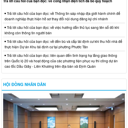
Trả lời câu hỏi của bạn đọc: về công nhận diện tích đã bỏ quy hoạch
Trả lời câu hỏi của bạn đọc: về Thông tin sáp nhập địa giới hành chính để
doanh nghiệp thực hiện hồ sơ thay đổi nội dung đăng ký chi nhánh
Trả lời câu hỏi của bạn đọc: về việc hướng dẫn thủ tục sang tên sổ đỏ khi
không còn thông tin người bán
Trả lời câu hỏi của bạn đọc: về đền bù và cấp tái định cư khi thu hồi nhà để
thực hiện Dự án Khu tái định cư tại phường Phước Tân
Trả lời câu hỏi của bạn đọc: liên quan đến tình trạng hạ tầng giao thông
trên Quốc lộ 20 và hoạt động của các phương tiện phục vụ thi công dự án
cao tốc Dầu Giây - Liên Khương trên địa bàn xã Định Quán
HỘI ĐỒNG NHÂN DÂN