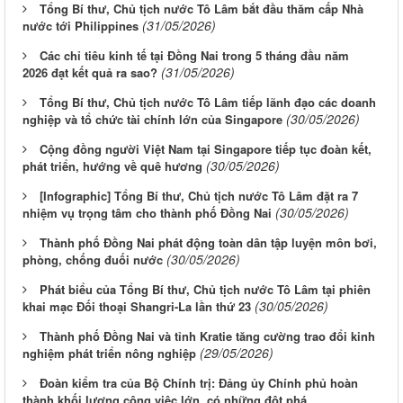
Tổng Bí thư, Chủ tịch nước Tô Lâm bắt đầu thăm cấp Nhà
(31/05/2026)
nước tới Philippines
Các chỉ tiêu kinh tế tại Đồng Nai trong 5 tháng đầu năm
(31/05/2026)
2026 đạt kết quả ra sao?
Tổng Bí thư, Chủ tịch nước Tô Lâm tiếp lãnh đạo các doanh
(30/05/2026)
nghiệp và tổ chức tài chính lớn của Singapore
Cộng đồng người Việt Nam tại Singapore tiếp tục đoàn kết,
(30/05/2026)
phát triển, hướng về quê hương
[Infographic] Tổng Bí thư, Chủ tịch nước Tô Lâm đặt ra 7
(30/05/2026)
nhiệm vụ trọng tâm cho thành phố Đồng Nai
Thành phố Đồng Nai phát động toàn dân tập luyện môn bơi,
(30/05/2026)
phòng, chống đuối nước
Phát biểu của Tổng Bí thư, Chủ tịch nước Tô Lâm tại phiên
(30/05/2026)
khai mạc Đối thoại Shangri-La lần thứ 23
Thành phố Đồng Nai và tỉnh Kratie tăng cường trao đổi kinh
(29/05/2026)
nghiệm phát triển nông nghiệp
Đoàn kiểm tra của Bộ Chính trị: Đảng ủy Chính phủ hoàn
thành khối lượng công việc lớn, có những đột phá