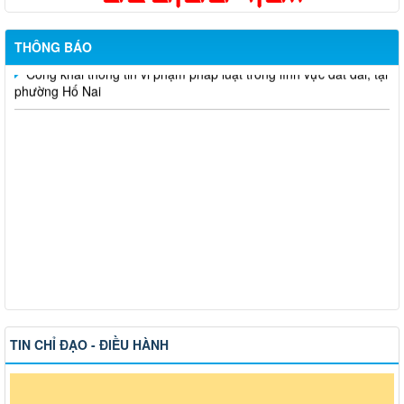
việc
Công khai thông tin vi phạm pháp luật trong lĩnh vực đất đai, tại
THÔNG BÁO
phường Hố Nai
TIN CHỈ ĐẠO - ĐIỀU HÀNH