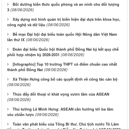
Bồi dưỡng kiến thức quốc phòng và an ninh cho đối tượng
(08/06/2026)
3
Xây dựng mô hình quản trị biển hiện đại dựa trên khoa học,
(08/06/2026)
công nghệ và dữ liệu
Bế mạc Đại hội đại biểu toàn quốc Hội Nông dân Việt Nam
(08/06/2026)
lần thứ IX
Đoàn đại biểu Quốc hội thành phố Đồng Nai ký kết quy chế
(08/06/2026)
phối hợp nhiệm kỳ 2026-2031
[Infographic] Top 10 trường THPT có điểm chuẩn cao nhất
(08/06/2026)
thành phố Đồng Nai
Xã Thiện Hưng công bố các quyết định về công tác cán bộ
(08/06/2026)
Thúc đẩy đối thoại vì khát vọng vươn tầm của ASEAN
(09/06/2026)
Thủ tướng Lê Minh Hưng: ASEAN cần hướng tới ba tầm
(09/06/2026)
vóc chiến lược
Toàn văn phát biểu của Tổng Bí thư, Chủ tịch nước Tô Lâm