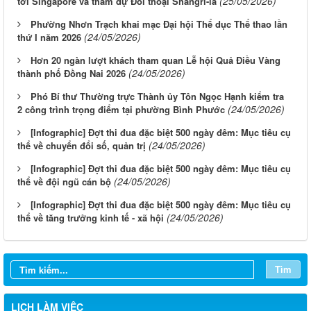
(25/05/2026)
tới Singapore và tham dự Đối thoại Shangri-la
Phường Nhơn Trạch khai mạc Đại hội Thể dục Thể thao lần
(24/05/2026)
thứ I năm 2026
Hơn 20 ngàn lượt khách tham quan Lễ hội Quả Điều Vàng
(24/05/2026)
thành phố Đồng Nai 2026
Phó Bí thư Thường trực Thành ủy Tôn Ngọc Hạnh kiểm tra
(24/05/2026)
2 công trình trọng điểm tại phường Bình Phước
[Infographic] Đợt thi đua đặc biệt 500 ngày đêm: Mục tiêu cụ
(24/05/2026)
thể về chuyển đổi số, quản trị
[Infographic] Đợt thi đua đặc biệt 500 ngày đêm: Mục tiêu cụ
(24/05/2026)
thể về đội ngũ cán bộ
[Infographic] Đợt thi đua đặc biệt 500 ngày đêm: Mục tiêu cụ
Từ ngày 03/8/2026 đến ngày 09/8/2026
(24/05/2026)
thể về tăng trưởng kinh tế - xã hội
Từ ngày 27/7/2026 đến ngày 02/8/2026
Từ ngày 20/7/2026 đến ngày 26/7/2026
Tìm
Từ ngày 13/7/2026 đến ngày 18/7/2026
LỊCH LÀM VIỆC