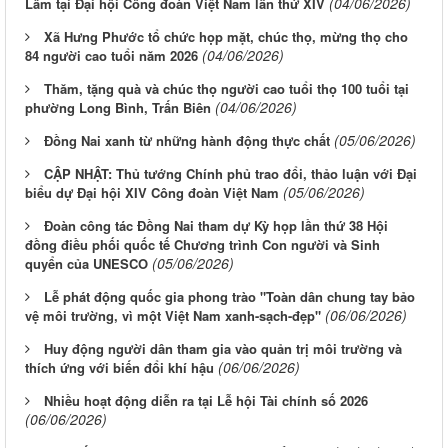
(04/06/2026)
Lâm tại Đại hội Công đoàn Việt Nam lần thứ XIV
Xã Hưng Phước tổ chức họp mặt, chúc thọ, mừng thọ cho
(04/06/2026)
84 người cao tuổi năm 2026
Thăm, tặng quà và chúc thọ người cao tuổi thọ 100 tuổi tại
(04/06/2026)
phường Long Bình, Trấn Biên
(05/06/2026)
Đồng Nai xanh từ những hành động thực chất
CẬP NHẬT: Thủ tướng Chính phủ trao đổi, thảo luận với Đại
(05/06/2026)
biểu dự Đại hội XIV Công đoàn Việt Nam
Đoàn công tác Đồng Nai tham dự Kỳ họp lần thứ 38 Hội
đồng điều phối quốc tế Chương trình Con người và Sinh
(05/06/2026)
quyển của UNESCO
Lễ phát động quốc gia phong trào "Toàn dân chung tay bảo
(06/06/2026)
vệ môi trường, vì một Việt Nam xanh-sạch-đẹp"
Huy động người dân tham gia vào quản trị môi trường và
(06/06/2026)
thích ứng với biến đổi khí hậu
Nhiều hoạt động diễn ra tại Lễ hội Tài chính số 2026
(06/06/2026)