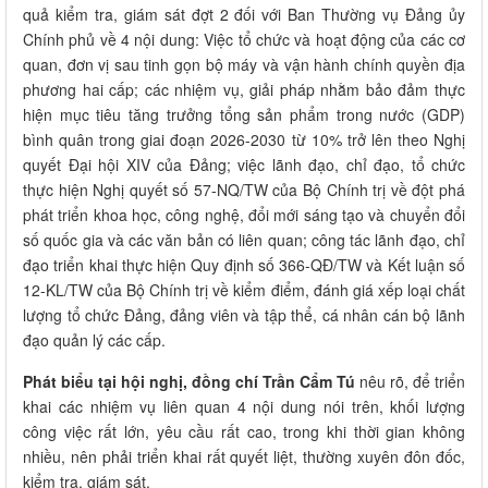
quả kiểm tra, giám sát đợt 2 đối với Ban Thường vụ Đảng ủy
Chính phủ về 4 nội dung: Việc tổ chức và hoạt động của các cơ
quan, đơn vị sau tinh gọn bộ máy và vận hành chính quyền địa
phương hai cấp; các nhiệm vụ, giải pháp nhằm bảo đảm thực
hiện mục tiêu tăng trưởng tổng sản phẩm trong nước (GDP)
bình quân trong giai đoạn 2026-2030 từ 10% trở lên theo Nghị
quyết Đại hội XIV của Đảng; việc lãnh đạo, chỉ đạo, tổ chức
thực hiện Nghị quyết số 57-NQ/TW của Bộ Chính trị về đột phá
phát triển khoa học, công nghệ, đổi mới sáng tạo và chuyển đổi
số quốc gia và các văn bản có liên quan; công tác lãnh đạo, chỉ
đạo triển khai thực hiện Quy định số 366-QĐ/TW và Kết luận số
12-KL/TW của Bộ Chính trị về kiểm điểm, đánh giá xếp loại chất
lượng tổ chức Đảng, đảng viên và tập thể, cá nhân cán bộ lãnh
đạo quản lý các cấp.
Phát biểu tại hội nghị, đồng chí Trần Cẩm Tú
nêu rõ, để triển
khai các nhiệm vụ liên quan 4 nội dung nói trên, khối lượng
công việc rất lớn, yêu cầu rất cao, trong khi thời gian không
nhiều, nên phải triển khai rất quyết liệt, thường xuyên đôn đốc,
kiểm tra, giám sát.