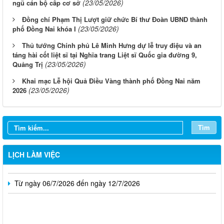
(23/05/2026)
ngũ cán bộ cấp cơ sở
Đồng chí Phạm Thị Lượt giữ chức Bí thư Đoàn UBND thành
(23/05/2026)
phố Đồng Nai khóa I
Thủ tướng Chính phủ Lê Minh Hưng dự lễ truy điệu và an
táng hài cốt liệt sĩ tại Nghĩa trang Liệt sĩ Quốc gia đường 9,
(23/05/2026)
Quảng Trị
Khai mạc Lễ hội Quả Điều Vàng thành phố Đồng Nai năm
(23/05/2026)
2026
Từ ngày 03/8/2026 đến ngày 09/8/2026
Từ ngày 27/7/2026 đến ngày 02/8/2026
Tìm
Từ ngày 20/7/2026 đến ngày 26/7/2026
Từ ngày 13/7/2026 đến ngày 18/7/2026
LỊCH LÀM VIỆC
Từ ngày 06/7/2026 đến ngày 12/7/2026