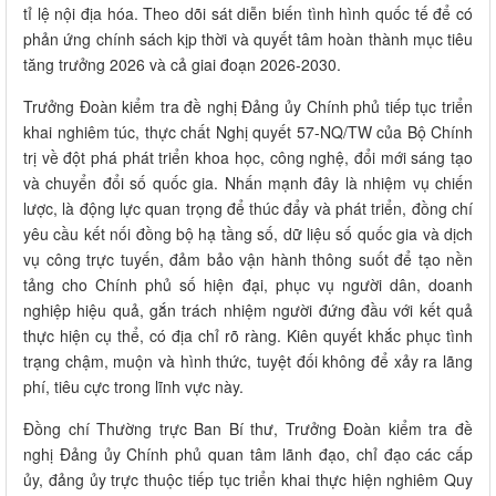
tỉ lệ nội địa hóa. Theo dõi sát diễn biến tình hình quốc tế để có
phản ứng chính sách kịp thời và quyết tâm hoàn thành mục tiêu
tăng trưởng 2026 và cả giai đoạn 2026-2030.
Trưởng Đoàn kiểm tra đề nghị Đảng ủy Chính phủ tiếp tục triển
khai nghiêm túc, thực chất Nghị quyết 57-NQ/TW của Bộ Chính
trị về đột phá phát triển khoa học, công nghệ, đổi mới sáng tạo
và chuyển đổi số quốc gia. Nhấn mạnh đây là nhiệm vụ chiến
lược, là động lực quan trọng để thúc đẩy và phát triển, đồng chí
yêu cầu kết nối đồng bộ hạ tầng số, dữ liệu số quốc gia và dịch
vụ công trực tuyến, đảm bảo vận hành thông suốt để tạo nền
tảng cho Chính phủ số hiện đại, phục vụ người dân, doanh
nghiệp hiệu quả, gắn trách nhiệm người đứng đầu với kết quả
thực hiện cụ thể, có địa chỉ rõ ràng. Kiên quyết khắc phục tình
trạng chậm, muộn và hình thức, tuyệt đối không để xảy ra lãng
phí, tiêu cực trong lĩnh vực này.
Đồng chí Thường trực Ban Bí thư, Trưởng Đoàn kiểm tra đề
nghị Đảng ủy Chính phủ quan tâm lãnh đạo, chỉ đạo các cấp
ủy, đảng ủy trực thuộc tiếp tục triển khai thực hiện nghiêm Quy