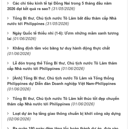
Các chỉ tiêu kinh tế tại Đồng Nai trong 5 tháng đầu năm
(31/05/2026)
2026 đạt kết quả ra sao?
Tổng Bí thư, Chủ tịch nước Tô Lâm bắt đầu thăm cấp Nhà
(31/05/2026)
nước tới Philippines
Ngày Quốc tế thiếu nhi (1-6): Ươm những mầm xanh tương
(01/06/2026)
lai
Khẳng định tầm vóc bằng tư duy hành động thực chất
(01/06/2026)
Lễ đón trọng thể Tổng Bí thư, Chủ tịch nước Tô Lâm thăm
(01/06/2026)
cấp Nhà nước tới Philippines
[Ảnh] Tổng Bí thư, Chủ tịch nước Tô Lâm và Tổng thống
Philippines dự Diễn đàn Doanh nghiệp Việt Nam-Philippines
(01/06/2026)
Tổng Bí thư, Chủ tịch nước Tô Lâm kết thúc tốt đẹp chuyến
(01/06/2026)
thăm cấp Nhà nước tới Philippines
Loạt dự án hạ tầng giao thông chuẩn bị khởi công xây dựng
(02/06/2026)
Ra quân 180 ngày đêm tăng tốc hoàn thành dự án, đưa vào