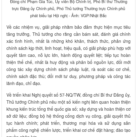
Đồng chí Phạm Gia Túc, Ủy viên Bộ Chính trị, Phó Bí thư Thường
trực Đảng ủy Chính phủ, Phó Thủ tướng Thường trực Chính phủ
phát biểu tại Hội nghị - Ảnh: VGP/Nhật Bắc
Về các nhiệm vụ, giải pháp nhằm bảo đảm thực hiện mục tiêu
tăng trưởng, Thủ tướng cho rằng cần bám sát, đánh giá chính
xác tình hình, nhất là những khó khăn, thách thức, phản ứng
chính sách kịp thời, linh hoạt, hiệu quả, có giải pháp phù hợp với
quyết tâm cao, nỗ lực lớn, hành động quyết liệt; tiếp tục hoàn
thiện thể chế, nhất là huy động và phân bổ nguồn lực, đổi mới
công tác xây dựng chính sách pháp luật, rà soát các cơ chế,
chính sách đặc thù; đổi mới tư duy, phương pháp và công tác
lãnh đạo, chỉ đạo.
Về triển khai Nghị quyết số 57-NQ/TW, đồng chí Bí thư Đảng ủy,
Thủ tướng Chính phủ nêu một số kiến nghị liên quan hoàn thiện
khung kiến trúc tổng thể quốc gia số; xây dựng và hoàn thiện cơ
sở dữ liệu; đồng bộ hệ thống cổng dịch vụ công, giải quyết thủ
tục hành chính; phát triển, thương mại hóa và sử dụng sản
phẩm công nghệ chiến lược, triển khai cơ chế đặt hàng; đào tạo
nguồn nhân lực…