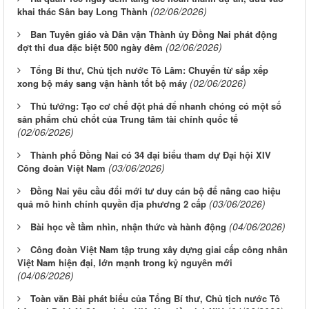
(02/06/2026)
khai thác Sân bay Long Thành
Ban Tuyên giáo và Dân vận Thành ủy Đồng Nai phát động
(02/06/2026)
đợt thi đua đặc biệt 500 ngày đêm
Tổng Bí thư, Chủ tịch nước Tô Lâm: Chuyển từ sắp xếp
(02/06/2026)
xong bộ máy sang vận hành tốt bộ máy
Thủ tướng: Tạo cơ chế đột phá để nhanh chóng có một số
sản phẩm chủ chốt của Trung tâm tài chính quốc tế
(02/06/2026)
Thành phố Đồng Nai có 34 đại biểu tham dự Đại hội XIV
(03/06/2026)
Công đoàn Việt Nam
Đồng Nai yêu cầu đổi mới tư duy cán bộ để nâng cao hiệu
(03/06/2026)
quả mô hình chính quyền địa phương 2 cấp
(04/06/2026)
Bài học về tầm nhìn, nhận thức và hành động
Công đoàn Việt Nam tập trung xây dựng giai cấp công nhân
Việt Nam hiện đại, lớn mạnh trong kỷ nguyên mới
(04/06/2026)
Toàn văn Bài phát biểu của Tổng Bí thư, Chủ tịch nước Tô