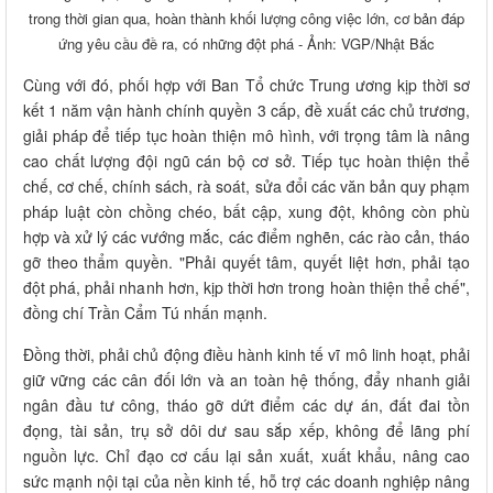
trong thời gian qua, hoàn thành khối lượng công việc lớn, cơ bản đáp
ứng yêu cầu đề ra, có những đột phá - Ảnh: VGP/Nhật Bắc
Cùng với đó, phối hợp với Ban Tổ chức Trung ương kịp thời sơ
kết 1 năm vận hành chính quyền 3 cấp, đề xuất các chủ trương,
giải pháp để tiếp tục hoàn thiện mô hình, với trọng tâm là nâng
cao chất lượng đội ngũ cán bộ cơ sở. Tiếp tục hoàn thiện thể
chế, cơ chế, chính sách, rà soát, sửa đổi các văn bản quy phạm
pháp luật còn chồng chéo, bất cập, xung đột, không còn phù
hợp và xử lý các vướng mắc, các điểm nghẽn, các rào cản, tháo
gỡ theo thẩm quyền. "Phải quyết tâm, quyết liệt hơn, phải tạo
đột phá, phải nhanh hơn, kịp thời hơn trong hoàn thiện thể chế",
đồng chí Trần Cẩm Tú nhấn mạnh.
Đồng thời, phải chủ động điều hành kinh tế vĩ mô linh hoạt, phải
giữ vững các cân đối lớn và an toàn hệ thống, đẩy nhanh giải
ngân đầu tư công, tháo gỡ dứt điểm các dự án, đất đai tồn
đọng, tài sản, trụ sở dôi dư sau sắp xếp, không để lãng phí
nguồn lực. Chỉ đạo cơ cấu lại sản xuất, xuất khẩu, nâng cao
sức mạnh nội tại của nền kinh tế, hỗ trợ các doanh nghiệp nâng