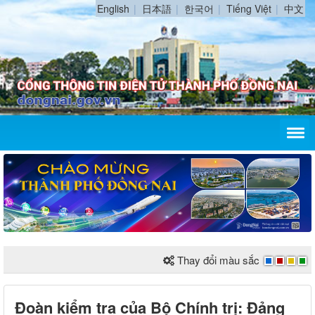
English
日本語
한국어
Tiếng Việt
中文
Thay đổi màu sắc
Đoàn kiểm tra của Bộ Chính trị: Đảng