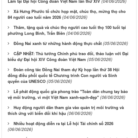
(04/06/2026)
Lâm tại Đại hội Công đoàn Việt Nam lần thứ XIV
Xã Hưng Phước tổ chức họp mặt, chúc thọ, mừng thọ cho
(04/06/2026)
84 người cao tuổi năm 2026
Thăm, tặng quà và chúc thọ người cao tuổi thọ 100 tuổi tại
(04/06/2026)
phường Long Bình, Trấn Biên
(05/06/2026)
Đồng Nai xanh từ những hành động thực chất
CẬP NHẬT: Thủ tướng Chính phủ trao đổi, thảo luận với Đại
(05/06/2026)
biểu dự Đại hội XIV Công đoàn Việt Nam
Đoàn công tác Đồng Nai tham dự Kỳ họp lần thứ 38 Hội
đồng điều phối quốc tế Chương trình Con người và Sinh
(05/06/2026)
quyển của UNESCO
Lễ phát động quốc gia phong trào "Toàn dân chung tay bảo
(06/06/2026)
vệ môi trường, vì một Việt Nam xanh-sạch-đẹp"
Huy động người dân tham gia vào quản trị môi trường và
(06/06/2026)
thích ứng với biến đổi khí hậu
Nhiều hoạt động diễn ra tại Lễ hội Tài chính số 2026
(06/06/2026)