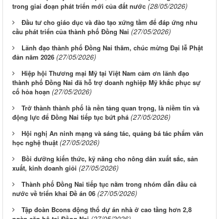
(28/05/2026)
trong giai đoạn phát triển mới của đất nước
Đầu tư cho giáo dục và đào tạo xứng tầm để đáp ứng nhu
(27/05/2026)
cầu phát triển của thành phố Đồng Nai
Lãnh đạo thành phố Đồng Nai thăm, chúc mừng Đại lễ Phật
(27/05/2026)
đản năm 2026
Hiệp hội Thương mại Mỹ tại Việt Nam cảm ơn lãnh đạo
thành phố Đồng Nai đã hỗ trợ doanh nghiệp Mỹ khắc phục sự
(27/05/2026)
cố hỏa hoạn
Trở thành thành phố là nền tảng quan trọng, là niềm tin và
(27/05/2026)
động lực để Đồng Nai tiếp tục bứt phá
Hội nghị An ninh mạng và sáng tác, quảng bá tác phẩm văn
(27/05/2026)
học nghệ thuật
Bồi dưỡng kiến thức, kỹ năng cho nông dân xuất sắc, sản
(27/05/2026)
xuất, kinh doanh giỏi
Thành phố Đồng Nai tiếp tục nằm trong nhóm dẫn đầu cả
(27/05/2026)
nước về triển khai Đề án 06
Tập đoàn Bcons động thổ dự án nhà ở cao tầng hơn 2,8
(27/05/2026)
ngàn căn hộ tại Đồng Nai