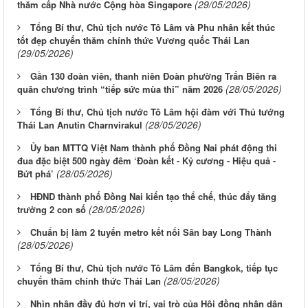
(29/05/2026)
thăm cấp Nhà nước Cộng hòa Singapore
Tổng Bí thư, Chủ tịch nước Tô Lâm và Phu nhân kết thúc
tốt đẹp chuyến thăm chính thức Vương quốc Thái Lan
(29/05/2026)
Gần 130 đoàn viên, thanh niên Đoàn phường Trấn Biên ra
(28/05/2026)
quân chương trình “tiếp sức mùa thi” năm 2026
Tổng Bí thư, Chủ tịch nước Tô Lâm hội đàm với Thủ tướng
(28/05/2026)
Thái Lan Anutin Charnvirakul
Ủy ban MTTQ Việt Nam thành phố Đồng Nai phát động thi
đua đặc biệt 500 ngày đêm ‘Đoàn kết - Kỷ cương - Hiệu quả -
(28/05/2026)
Bứt phá’
HĐND thành phố Đồng Nai kiến tạo thể chế, thúc đẩy tăng
(28/05/2026)
trưởng 2 con số
Chuẩn bị làm 2 tuyến metro kết nối Sân bay Long Thành
(28/05/2026)
Tổng Bí thư, Chủ tịch nước Tô Lâm đến Bangkok, tiếp tục
(28/05/2026)
chuyến thăm chính thức Thái Lan
Nhìn nhận đầy đủ hơn vị trí, vai trò của Hội đồng nhân dân