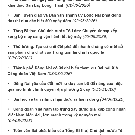
(02/06/2026)
khai thác Sân bay Long Thành
Ban Tuyên giáo và Dân vận Thành ủy Đồng Nai phát động
(02/06/2026)
đợt thi đua đặc biệt 500 ngày đêm
Tổng Bí thư, Chủ tịch nước Tô Lâm: Chuyển từ sắp xếp
(02/06/2026)
xong bộ máy sang vận hành tốt bộ máy
Thủ tướng: Tạo cơ chế đột phá để nhanh chóng có một số
sản phẩm chủ chốt của Trung tâm tài chính quốc tế
(02/06/2026)
Thành phố Đồng Nai có 34 đại biểu tham dự Đại hội XIV
(03/06/2026)
Công đoàn Việt Nam
Đồng Nai yêu cầu đổi mới tư duy cán bộ để nâng cao hiệu
(03/06/2026)
quả mô hình chính quyền địa phương 2 cấp
(04/06/2026)
Bài học về tầm nhìn, nhận thức và hành động
Công đoàn Việt Nam tập trung xây dựng giai cấp công nhân
Việt Nam hiện đại, lớn mạnh trong kỷ nguyên mới
(04/06/2026)
Toàn văn Bài phát biểu của Tổng Bí thư, Chủ tịch nước Tô