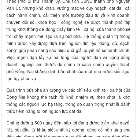
Theo Phó Bí thư Thành ủy, Chủ tịch UBND thành phố Nguyễn
Văn Út, những khó khăn, vướng mắc về quy hoạch, đất đai, cải
cách hành chính, cải thiện môi trường đầu tư và kinh doanh,
chuyển đổi số, khoa học - công nghệ sẽ được thành phố tập
trung khơi thông để dòng chảy kinh tế - xã hội của thành phố sẽ
trôi chảy mạnh mẽ, tạo ra sự bứt phá. Hệ thống quản trị thông
minh được xây dựng dựa trên nguồn dữ liệu “đúng, đủ, sạch,
sống” góp phần nâng cao hiệu quả giải quyết hồ sơ hành chính.
Việc mạnh dạn lấy sự hài lòng của người dân và cộng đồng
doanh nghiệp làm thước đo chính là cách chính quyền thành
phố Đồng Nai khẳng định bản chất của một nhà nước kiến tạo,
tận tụy phục vụ.
Quá trình bứt phá ấn tượng về các chỉ tiêu kinh tế - xã hội của
Đồng Nai không thể tách rời khỏi nhiệm vụ then chốt là khơi
thông các nguồn lực hạ tầng, trong đó quan trọng nhất là đánh
thức tiềm năng to lớn nguồn lực đất đai.
Chặng đường 500 ngày đêm sắp tới đang được triển khai quyết
liệt, bắt đầu từ khâu siết chặt kỷ cương, củng cố nền tảng cho
đến giai đoạn bứt tốc ngoạn mục để chạm tay vào đích đến.