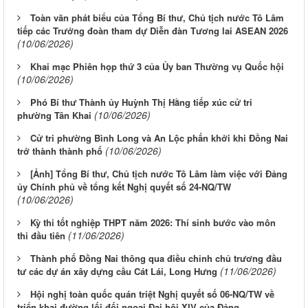
Toàn văn phát biểu của Tổng Bí thư, Chủ tịch nước Tô Lâm
tiếp các Trưởng đoàn tham dự Diễn đàn Tương lai ASEAN 2026
(10/06/2026)
Khai mạc Phiên họp thứ 3 của Ủy ban Thường vụ Quốc hội
(10/06/2026)
Phó Bí thư Thành ủy Huỳnh Thị Hằng tiếp xúc cử tri
(10/06/2026)
phường Tân Khai
Cử tri phường Bình Long và An Lộc phấn khởi khi Đồng Nai
(10/06/2026)
trở thành thành phố
[Ảnh] Tổng Bí thư, Chủ tịch nước Tô Lâm làm việc với Đảng
ủy Chính phủ về tổng kết Nghị quyết số 24-NQ/TW
(10/06/2026)
Kỳ thi tốt nghiệp THPT năm 2026: Thí sinh bước vào môn
(11/06/2026)
thi đầu tiên
Thành phố Đồng Nai thông qua điều chỉnh chủ trương đầu
(11/06/2026)
tư các dự án xây dựng cầu Cát Lái, Long Hưng
Hội nghị toàn quốc quán triệt Nghị quyết số 06-NQ/TW về
triển khai đường lối đối ngoại Đại hội XIV của Đảng