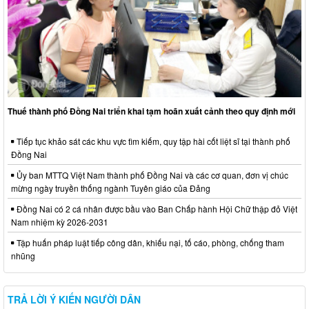
Thuế thành phố Đồng Nai triển khai tạm hoãn xuất cảnh theo quy định mới
Tiếp tục khảo sát các khu vực tìm kiếm, quy tập hài cốt liệt sĩ tại thành phố
Đồng Nai
Ủy ban MTTQ Việt Nam thành phố Đồng Nai và các cơ quan, đơn vị chúc
mừng ngày truyền thống ngành Tuyên giáo của Đảng
Đồng Nai có 2 cá nhân được bầu vào Ban Chấp hành Hội Chữ thập đỏ Việt
Nam nhiệm kỳ 2026-2031
Tập huấn pháp luật tiếp công dân, khiếu nại, tố cáo, phòng, chống tham
nhũng
TRẢ LỜI Ý KIẾN NGƯỜI DÂN