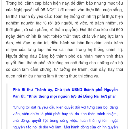
Trong bối cảnh cấp bách hiện nay, để đảm bảo những mục tiêu
của Nghị quyết số 05-NQ/TU đi nhanh vào thực tiễn cuộc sống,
Bí thư Thành ủy yêu cầu: Toàn hệ thống chính trị phải thực hiện
nghiêm nguyên tắc “6 rõ” (rõ người, rõ việc, rõ trách nhiệm, rõ
thời gian, rõ sản phẩm, rõ thẩm quyền). Đợt thi đua kéo dài 500
ngày đêm chính là một “phép thử” thực chất về năng lực lãnh
đạo, chỉ đạo, quản trị, điều hành và bản lĩnh dám chịu trách
nhiệm của từng tập thể và cá nhân trong hệ thống chính trị.
Người đứng đầu Đảng bộ thành phố đã nhấn mạnh tinh thần
quyết tâm, thành phố sẽ không có chỗ đứng cho những cán bộ
có cách làm cầm chừng, tư tưởng né tránh, đùn đẩy, hay thói
quen nói nhiều nhưng làm ít trong thực thi công vụ.
Phó Bí thư Thành ủy, Chủ tịch UBND thành phố Nguyễn
Văn Út: “Khơi thông mọi nguồn lực để Đồng Nai bứt phá”
“Chúng tôi đặt ra yêu cầu kiên quyết đối với từng cán bộ, đảng
viên, viên chức là phải phát huy tối đa tinh thần trách nhiệm,
chủ động, quyết liệt trong công việc, tuân thủ nghiêm ngặt
nguyên tắc nói đi đôi với làm. Mọi hành động của chính quyền