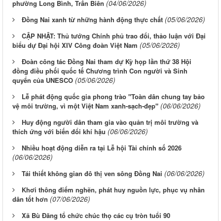
(04/06/2026)
phường Long Bình, Trấn Biên
(05/06/2026)
Đồng Nai xanh từ những hành động thực chất
CẬP NHẬT: Thủ tướng Chính phủ trao đổi, thảo luận với Đại
(05/06/2026)
biểu dự Đại hội XIV Công đoàn Việt Nam
Đoàn công tác Đồng Nai tham dự Kỳ họp lần thứ 38 Hội
đồng điều phối quốc tế Chương trình Con người và Sinh
(05/06/2026)
quyển của UNESCO
Lễ phát động quốc gia phong trào "Toàn dân chung tay bảo
(06/06/2026)
vệ môi trường, vì một Việt Nam xanh-sạch-đẹp"
Huy động người dân tham gia vào quản trị môi trường và
(06/06/2026)
thích ứng với biến đổi khí hậu
Nhiều hoạt động diễn ra tại Lễ hội Tài chính số 2026
(06/06/2026)
(06/06/2026)
Tái thiết không gian đô thị ven sông Ðồng Nai
Khơi thông điểm nghẽn, phát huy nguồn lực, phục vụ nhân
(07/06/2026)
dân tốt hơn
Xã Bù Đăng tổ chức chúc thọ các cụ tròn tuổi 90