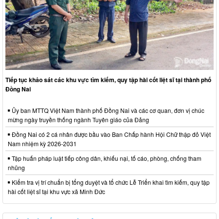
Tiếp tục khảo sát các khu vực tìm kiếm, quy tập hài cốt liệt sĩ tại thành phố
Đồng Nai
Ủy ban MTTQ Việt Nam thành phố Đồng Nai và các cơ quan, đơn vị chúc
mừng ngày truyền thống ngành Tuyên giáo của Đảng
Đồng Nai có 2 cá nhân được bầu vào Ban Chấp hành Hội Chữ thập đỏ Việt
Nam nhiệm kỳ 2026-2031
Tập huấn pháp luật tiếp công dân, khiếu nại, tố cáo, phòng, chống tham
nhũng
Kiểm tra vị trí chuẩn bị tổng duyệt và tổ chức Lễ Triển khai tìm kiếm, quy tập
hài cốt liệt sĩ tại khu vực xã Minh Đức