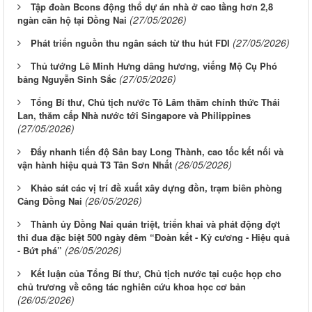
Tập đoàn Bcons động thổ dự án nhà ở cao tầng hơn 2,8
(27/05/2026)
ngàn căn hộ tại Đồng Nai
(27/05/2026)
Phát triển nguồn thu ngân sách từ thu hút FDI
Thủ tướng Lê Minh Hưng dâng hương, viếng Mộ Cụ Phó
(27/05/2026)
bảng Nguyễn Sinh Sắc
Tổng Bí thư, Chủ tịch nước Tô Lâm thăm chính thức Thái
Lan, thăm cấp Nhà nước tới Singapore và Philippines
(27/05/2026)
Đẩy nhanh tiến độ Sân bay Long Thành, cao tốc kết nối và
(26/05/2026)
vận hành hiệu quả T3 Tân Sơn Nhất
Khảo sát các vị trí đề xuất xây dựng đồn, trạm biên phòng
(26/05/2026)
Cảng Đồng Nai
Thành ủy Đồng Nai quán triệt, triển khai và phát động đợt
thi đua đặc biệt 500 ngày đêm “Đoàn kết - Kỷ cương - Hiệu quả
(26/05/2026)
- Bứt phá”
Kết luận của Tổng Bí thư, Chủ tịch nước tại cuộc họp cho
chủ trương về công tác nghiên cứu khoa học cơ bản
(26/05/2026)