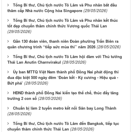
Tổng Bí thư, Chủ tịch nước Tô Lâm và Phu nhân bắt đầu
(29/05/2026)
thăm cấp Nhà nước Cộng hòa Singapore
Tổng Bí thư, Chủ tịch nước Tô Lâm và Phu nhân kết thúc
tốt đẹp chuyến thăm chính thức Vương quốc Thái Lan
(29/05/2026)
Gần 130 đoàn viên, thanh niên Đoàn phường Trấn Biên ra
(28/05/2026)
quân chương trình “tiếp sức mùa thi” năm 2026
Tổng Bí thư, Chủ tịch nước Tô Lâm hội đàm với Thủ tướng
(28/05/2026)
Thái Lan Anutin Charnvirakul
Ủy ban MTTQ Việt Nam thành phố Đồng Nai phát động thi
đua đặc biệt 500 ngày đêm ‘Đoàn kết - Kỷ cương - Hiệu quả -
(28/05/2026)
Bứt phá’
HĐND thành phố Đồng Nai kiến tạo thể chế, thúc đẩy tăng
(28/05/2026)
trưởng 2 con số
Chuẩn bị làm 2 tuyến metro kết nối Sân bay Long Thành
(28/05/2026)
Tổng Bí thư, Chủ tịch nước Tô Lâm đến Bangkok, tiếp tục
(28/05/2026)
chuyến thăm chính thức Thái Lan