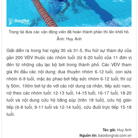
Trọng tài đưa các vận động viên đã hoàn thành phần thi lên khỏi hồ.
Ảnh: Huy Anh
Giải diễn ra trong hai ngày 30 và 31-5, thu hút sự tham dự của
gần 200 VĐV thuộc các nhóm tuổi (từ 6-20 tuổi) của 11 đơn vị
đến từ những câu lạc bộ bơi trong thành phố. Các VĐV tham
gia thi đấu các nội dung: đua thuyền nhóm 6-12 tuổi, con sứa
nhóm 6-9 tuổi, mặc áo phao bơi tiếp sức nhóm 6-12 tuổi; thi cự
ly 50m, 100m bơi tự do với các nội dung cá nhân, tiếp sức nam,
nữ theo các nhóm tuổi: 12-13 tuổi, 14-15 tuổi, 16-17 tuổi, 18-20
tuổi và nội dung cứu hộ bằng súp (trên 18 tuổi), cứu hộ gián
tiếp (6-8 tuổi, 9-11 tuổi và 12-14 tuổi), cứu đuối trực tiếp 15-18
tuổi.
Tác giả:
Huy Anh
Nguồn tin:
baodongnai.com.vn