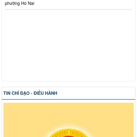
Thông báo về việc tuyển dụng viên chức năm 2026
Thông báo tuyển chọn tổ chức và cá nhân chủ trì thực hiện
nhiệm vụ khoa học và công nghệ cấp thành phố sử dụng ngân
sách nhà nước đặt hàng thực hiện năm 2026 (đợt 1) lần 3
Kế hoạch Thông tin, tuyên truyền triển khai Kế hoạch Khám
sức khỏe định kỳ hoặc khám sàng lọc miễn phí ít nhất mỗi năm
một lần cho người dân trên địa bàn thành phố Đồng Nai
Hỗ trợ đăng tải thông tin hợp nhất, thay đổi địa chỉ trụ sở làm
việc
Công khai thông tin vi phạm pháp luật trong lĩnh vực đất đai, tại
phường Hố Nai
TIN CHỈ ĐẠO - ĐIỀU HÀNH