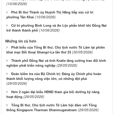
(10/06/2026)
Phó Bí thư Thành ủy Huỳnh Thị Hằng tiếp xúc cử tri
(10/06/2026)
phường Tân Khai
Cử tri phường Bình Long và An Lộc phấn khởi khi Đồng Nai
(10/06/2026)
trở thành thành phố
Những tin cũ hơn
Phát biểu của Tổng Bí thư, Chủ tịch nước Tô Lâm tại phiên
(30/05/2026)
khai mạc Đối thoại Shangri-La lần thứ 23
Thành phố Đồng Nai và tỉnh Kratie tăng cường trao đổi kinh
(29/05/2026)
nghiệm phát triển nông nghiệp
Đoàn kiểm tra của Bộ Chính trị: Đảng ủy Chính phủ hoàn
thành khối lượng công việc lớn, có những đột phá
(29/05/2026)
Hơn 2 ngàn đại biểu HĐND tham gia bồi dưỡng kỹ năng
(29/05/2026)
hoạt động
Tổng Bí thư, Chủ tịch nước Tô Lâm hội đàm với Tổng
(29/05/2026)
thống Singapore Tharman Shanmugaratnam