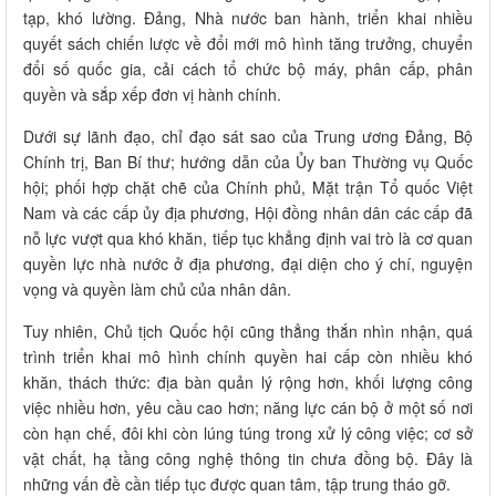
tạp, khó lường. Đảng, Nhà nước ban hành, triển khai nhiều
quyết sách chiến lược về đổi mới mô hình tăng trưởng, chuyển
đổi số quốc gia, cải cách tổ chức bộ máy, phân cấp, phân
quyền và sắp xếp đơn vị hành chính.
Dưới sự lãnh đạo, chỉ đạo sát sao của Trung ương Đảng, Bộ
Chính trị, Ban Bí thư; hướng dẫn của Ủy ban Thường vụ Quốc
hội; phối hợp chặt chẽ của Chính phủ, Mặt trận Tổ quốc Việt
Nam và các cấp ủy địa phương, Hội đồng nhân dân các cấp đã
nỗ lực vượt qua khó khăn, tiếp tục khẳng định vai trò là cơ quan
quyền lực nhà nước ở địa phương, đại diện cho ý chí, nguyện
vọng và quyền làm chủ của nhân dân.
Tuy nhiên, Chủ tịch Quốc hội cũng thẳng thắn nhìn nhận, quá
trình triển khai mô hình chính quyền hai cấp còn nhiều khó
khăn, thách thức: địa bàn quản lý rộng hơn, khối lượng công
việc nhiều hơn, yêu cầu cao hơn; năng lực cán bộ ở một số nơi
còn hạn chế, đôi khi còn lúng túng trong xử lý công việc; cơ sở
vật chất, hạ tầng công nghệ thông tin chưa đồng bộ. Đây là
những vấn đề cần tiếp tục được quan tâm, tập trung tháo gỡ.