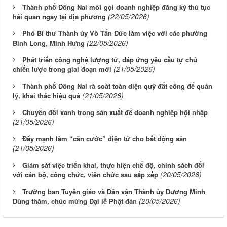
Thành phố Đồng Nai mời gọi doanh nghiệp đăng ký thủ tục
(22/05/2026)
hải quan ngay tại địa phương
Phó Bí thư Thành ủy Võ Tấn Đức làm việc với các phường
(22/05/2026)
Bình Long, Minh Hưng
Phát triển công nghệ lượng tử, đáp ứng yêu cầu tự chủ
(21/05/2026)
chiến lược trong giai đoạn mới
Thành phố Đồng Nai rà soát toàn diện quỹ đất công để quản
(21/05/2026)
lý, khai thác hiệu quả
Chuyển đổi xanh trong sản xuất để doanh nghiệp hội nhập
(21/05/2026)
Ðẩy mạnh làm “căn cước” điện tử cho bất động sản
(21/05/2026)
Giám sát việc triển khai, thực hiện chế độ, chính sách đối
(20/05/2026)
với cán bộ, công chức, viên chức sau sắp xếp
Từ ngày 03/8/2026 đến ngày 09/8/2026
Trưởng ban Tuyên giáo và Dân vận Thành ủy Dương Minh
(20/05/2026)
Dũng thăm, chúc mừng Đại lễ Phật đản
Từ ngày 27/7/2026 đến ngày 02/8/2026