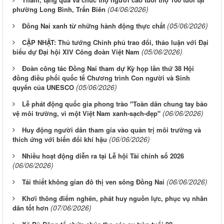
(04/06/2026)
phường Long Bình, Trấn Biên
(05/06/2026)
Đồng Nai xanh từ những hành động thực chất
CẬP NHẬT: Thủ tướng Chính phủ trao đổi, thảo luận với Đại
(05/06/2026)
biểu dự Đại hội XIV Công đoàn Việt Nam
Đoàn công tác Đồng Nai tham dự Kỳ họp lần thứ 38 Hội
đồng điều phối quốc tế Chương trình Con người và Sinh
(05/06/2026)
quyển của UNESCO
Lễ phát động quốc gia phong trào "Toàn dân chung tay bảo
(06/06/2026)
vệ môi trường, vì một Việt Nam xanh-sạch-đẹp"
Huy động người dân tham gia vào quản trị môi trường và
(06/06/2026)
thích ứng với biến đổi khí hậu
Nhiều hoạt động diễn ra tại Lễ hội Tài chính số 2026
(06/06/2026)
(06/06/2026)
Tái thiết không gian đô thị ven sông Ðồng Nai
Khơi thông điểm nghẽn, phát huy nguồn lực, phục vụ nhân
(07/06/2026)
dân tốt hơn