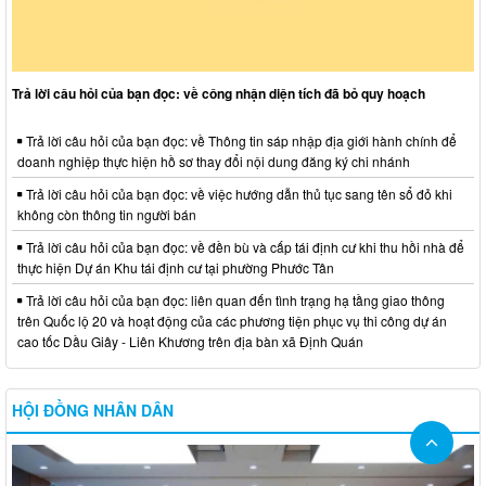
Trả lời câu hỏi của bạn đọc: về công nhận diện tích đã bỏ quy hoạch
Trả lời câu hỏi của bạn đọc: về Thông tin sáp nhập địa giới hành chính để
doanh nghiệp thực hiện hồ sơ thay đổi nội dung đăng ký chi nhánh
Trả lời câu hỏi của bạn đọc: về việc hướng dẫn thủ tục sang tên sổ đỏ khi
không còn thông tin người bán
Trả lời câu hỏi của bạn đọc: về đền bù và cấp tái định cư khi thu hồi nhà để
thực hiện Dự án Khu tái định cư tại phường Phước Tân
Trả lời câu hỏi của bạn đọc: liên quan đến tình trạng hạ tầng giao thông
trên Quốc lộ 20 và hoạt động của các phương tiện phục vụ thi công dự án
cao tốc Dầu Giây - Liên Khương trên địa bàn xã Định Quán
HỘI ĐỒNG NHÂN DÂN