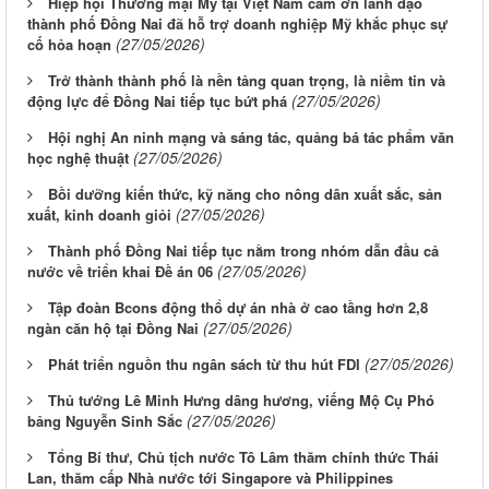
Hiệp hội Thương mại Mỹ tại Việt Nam cảm ơn lãnh đạo
thành phố Đồng Nai đã hỗ trợ doanh nghiệp Mỹ khắc phục sự
(27/05/2026)
cố hỏa hoạn
Trở thành thành phố là nền tảng quan trọng, là niềm tin và
(27/05/2026)
động lực để Đồng Nai tiếp tục bứt phá
Hội nghị An ninh mạng và sáng tác, quảng bá tác phẩm văn
(27/05/2026)
học nghệ thuật
Bồi dưỡng kiến thức, kỹ năng cho nông dân xuất sắc, sản
(27/05/2026)
xuất, kinh doanh giỏi
Thành phố Đồng Nai tiếp tục nằm trong nhóm dẫn đầu cả
(27/05/2026)
nước về triển khai Đề án 06
Tập đoàn Bcons động thổ dự án nhà ở cao tầng hơn 2,8
(27/05/2026)
ngàn căn hộ tại Đồng Nai
(27/05/2026)
Phát triển nguồn thu ngân sách từ thu hút FDI
Thủ tướng Lê Minh Hưng dâng hương, viếng Mộ Cụ Phó
(27/05/2026)
bảng Nguyễn Sinh Sắc
Tổng Bí thư, Chủ tịch nước Tô Lâm thăm chính thức Thái
Lan, thăm cấp Nhà nước tới Singapore và Philippines