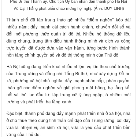
Phó Bí thư Thành ủy, Chủ tịch Ủy ban nhân dân thành phố Hà Nội
Vũ Đại Thắng phát biểu chào mừng hội nghị. (Ảnh: DUY LINH)
Thành phố đã tập trung tháo gỡ nhiều “điểm nghẽn” kéo dài
nhiều năm; đẩy mạnh cải cách hành chính, chuyển đổi số và
đổi mới phương thức quản trị đô thị. Nhiều hệ thống dữ liệu
dùng chung, trung tâm điều hành thông minh và dịch vụ công
trực tuyến đã được đưa vào vận hành, từng bước hình thành
nền tảng chính quyền số và đô thị thông minh của Thủ đô.
Hà Nội cũng đang triển khai nhiều nhiệm vụ lớn theo chủ trương
của Trung ương và đồng chí Tổng Bí thư, như xây dựng Đề án
xã, phường xã hội chủ nghĩa; đẩy mạnh phân cấp, phân quyền;
tháo gỡ các điểm nghẽn về giải phóng mặt bằng, hạ tầng kết
nối và thủ tục đầu tư; tập trung xử lý úng ngập, ô nhiễm môi
trường và phát triển hạ tầng xanh.
Đặc biệt, thành phố đang đẩy mạnh phát triển nhà ở xã hội, nhà
ở cho thuê theo đúng tinh thần chỉ đạo của Trung ương; coi đây
vừa là nhiệm vụ an sinh xã hội, vừa là yêu cầu phát triển bền
vững của Thủ đô.