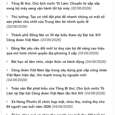
Tổng Bí thư, Chủ tịch nước Tô Lâm: Chuyển từ sắp xếp
(02/06/2026)
xong bộ máy sang vận hành tốt bộ máy
Thủ tướng: Tạo cơ chế đột phá để nhanh chóng có một số
sản phẩm chủ chốt của Trung tâm tài chính quốc tế
(02/06/2026)
Thành phố Đồng Nai có 34 đại biểu tham dự Đại hội XIV
(03/06/2026)
Công đoàn Việt Nam
Đồng Nai yêu cầu đổi mới tư duy cán bộ để nâng cao hiệu
(03/06/2026)
quả mô hình chính quyền địa phương 2 cấp
(04/06/2026)
Bài học về tầm nhìn, nhận thức và hành động
Công đoàn Việt Nam tập trung xây dựng giai cấp công nhân
Việt Nam hiện đại, lớn mạnh trong kỷ nguyên mới
(04/06/2026)
Toàn văn Bài phát biểu của Tổng Bí thư, Chủ tịch nước Tô
(04/06/2026)
Lâm tại Đại hội Công đoàn Việt Nam lần thứ XIV
Xã Hưng Phước tổ chức họp mặt, chúc thọ, mừng thọ cho
(04/06/2026)
84 người cao tuổi năm 2026
Thăm, tặng quà và chúc thọ người cao tuổi thọ 100 tuổi tại