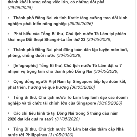
thành khối lượng công việc lớn, có những đột phá
(29/05/2026)
Thành phố Đồng Nai và tỉnh Kratie tăng cường trao đổi kinh
(29/05/2026)
nghiệm phát triển nông nghiệp
Phát biểu của Tổng Bí thư, Chủ tịch nước Tô Lâm tại phiên
(30/05/2026)
khai mạc Đối thoại Shangri-La lần thứ 23
Thành phố Đồng Nai phát động toàn dân tập luyện môn bơi,
(30/05/2026)
phòng, chống đuối nước
[Infographic] Tổng Bí thư, Chủ tịch nước Tô Lâm đặt ra 7
(30/05/2026)
nhiệm vụ trọng tâm cho thành phố Đồng Nai
Cộng đồng người Việt Nam tại Singapore tiếp tục đoàn kết,
(30/05/2026)
phát triển, hướng về quê hương
Tổng Bí thư, Chủ tịch nước Tô Lâm tiếp lãnh đạo các doanh
(30/05/2026)
nghiệp và tổ chức tài chính lớn của Singapore
Các chỉ tiêu kinh tế tại Đồng Nai trong 5 tháng đầu năm
(31/05/2026)
2026 đạt kết quả ra sao?
Tổng Bí thư, Chủ tịch nước Tô Lâm bắt đầu thăm cấp Nhà
(31/05/2026)
nước tới Philippines