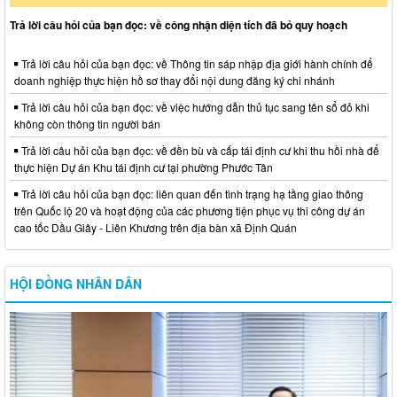
Trả lời câu hỏi của bạn đọc: về công nhận diện tích đã bỏ quy hoạch
Trả lời câu hỏi của bạn đọc: về Thông tin sáp nhập địa giới hành chính để
doanh nghiệp thực hiện hồ sơ thay đổi nội dung đăng ký chi nhánh
Trả lời câu hỏi của bạn đọc: về việc hướng dẫn thủ tục sang tên sổ đỏ khi
không còn thông tin người bán
Trả lời câu hỏi của bạn đọc: về đền bù và cấp tái định cư khi thu hồi nhà để
thực hiện Dự án Khu tái định cư tại phường Phước Tân
Trả lời câu hỏi của bạn đọc: liên quan đến tình trạng hạ tầng giao thông
trên Quốc lộ 20 và hoạt động của các phương tiện phục vụ thi công dự án
cao tốc Dầu Giây - Liên Khương trên địa bàn xã Định Quán
HỘI ĐỒNG NHÂN DÂN