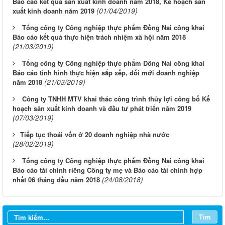
Báo cáo kết quả sản xuất kinh doanh năm 2018, Kế hoạch sản
(01/04/2019)
xuất kinh doanh năm 2019
Tổng công ty Công nghiệp thực phẩm Đồng Nai công khai
Báo cáo kết quả thực hiện trách nhiệm xã hội năm 2018
(21/03/2019)
Tổng công ty Công nghiệp thực phẩm Đồng Nai công khai
Báo cáo tình hình thực hiện sắp xếp, đổi mới doanh nghiệp
(21/03/2019)
năm 2018
Công ty TNHH MTV khai thác công trình thủy lợi công bố Kế
hoạch sản xuất kinh doanh và đầu tư phát triển năm 2019
(07/03/2019)
​Tiếp tục thoái vốn ở 20 doanh nghiệp nhà nước
(28/02/2019)
Tổng công ty Công nghiệp thực phẩm Đồng Nai công khai
Báo cáo tài chính riêng Công ty mẹ và Báo cáo tài chính hợp
Từ ngày 03/8/2026 đến ngày 09/8/2026
(24/08/2018)
nhất 06 tháng đầu năm 2018
Từ ngày 27/7/2026 đến ngày 02/8/2026
Từ ngày 20/7/2026 đến ngày 26/7/2026
Tìm