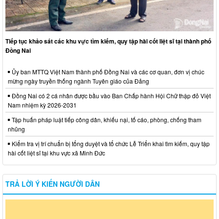
Tiếp tục khảo sát các khu vực tìm kiếm, quy tập hài cốt liệt sĩ tại thành phố
Đồng Nai
Ủy ban MTTQ Việt Nam thành phố Đồng Nai và các cơ quan, đơn vị chúc
mừng ngày truyền thống ngành Tuyên giáo của Đảng
Đồng Nai có 2 cá nhân được bầu vào Ban Chấp hành Hội Chữ thập đỏ Việt
Nam nhiệm kỳ 2026-2031
Tập huấn pháp luật tiếp công dân, khiếu nại, tố cáo, phòng, chống tham
nhũng
Kiểm tra vị trí chuẩn bị tổng duyệt và tổ chức Lễ Triển khai tìm kiếm, quy tập
hài cốt liệt sĩ tại khu vực xã Minh Đức
TRẢ LỜI Ý KIẾN NGƯỜI DÂN