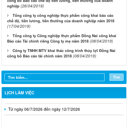
công bố Báo cáo chế độ tiền lương, tiền thưởng của doanh
(26/04/2019)
nghiệp
Tổng công ty công nghiệp thực phẩm công khai báo cáo
chế độ, tiền lương, tiền thưởng của doanh nghiệp năm 2018
(17/04/2019)
Tổng công ty Công nghiệp thực phẩm Đồng Nai công khai
(08/04/2019)
Báo cáo Tài chính riêng Công ty mẹ năm 2018
Công ty TNHH MTV khai thác công trình thủy lợi Đồng Nai
(08/04/2019)
công bố Báo cáo tài chính năm 2018
Từ ngày 03/8/2026 đến ngày 09/8/2026
Từ ngày 27/7/2026 đến ngày 02/8/2026
Tìm
Từ ngày 20/7/2026 đến ngày 26/7/2026
LỊCH LÀM VIỆC
Từ ngày 13/7/2026 đến ngày 18/7/2026
Từ ngày 06/7/2026 đến ngày 12/7/2026