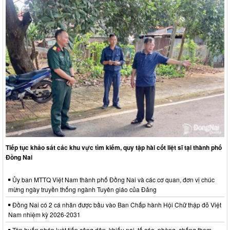
Tiếp tục khảo sát các khu vực tìm kiếm, quy tập hài cốt liệt sĩ tại thành phố
Đồng Nai
Ủy ban MTTQ Việt Nam thành phố Đồng Nai và các cơ quan, đơn vị chúc
mừng ngày truyền thống ngành Tuyên giáo của Đảng
Đồng Nai có 2 cá nhân được bầu vào Ban Chấp hành Hội Chữ thập đỏ Việt
Nam nhiệm kỳ 2026-2031
Tập huấn pháp luật tiếp công dân, khiếu nại, tố cáo, phòng, chống tham