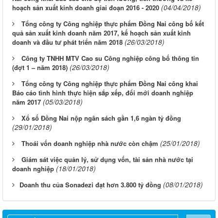
(04/04/2018)
hoạch sản xuất kinh doanh giai đoạn 2016 - 2020
Tổng công ty Công nghiệp thực phẩm Đồng Nai công bố kết
quả sản xuất kinh doanh năm 2017, kế hoạch sản xuất kinh
(26/03/2018)
doanh và đầu tư phát triển năm 2018
Công ty TNHH MTV Cao su Công nghiệp công bố thông tin
(26/03/2018)
(đợt 1 – năm 2018)
Tổng công ty Công nghiệp thực phẩm Đồng Nai công khai
Báo cáo tình hình thực hiện sắp xếp, đổi mới doanh nghiệp
(05/03/2018)
năm 2017
Xổ số Đồng Nai nộp ngân sách gần 1,6 ngàn tỷ đồng
(29/01/2018)
(25/01/2018)
Thoái vốn doanh nghiệp nhà nước còn chậm
Giám sát việc quản lý, sử dụng vốn, tài sản nhà nước tại
(18/01/2018)
doanh nghiệp
(08/01/2018)
​Doanh thu của Sonadezi đạt hơn 3.800 tỷ đồng
Từ ngày 03/8/2026 đến ngày 09/8/2026
Từ ngày 27/7/2026 đến ngày 02/8/2026