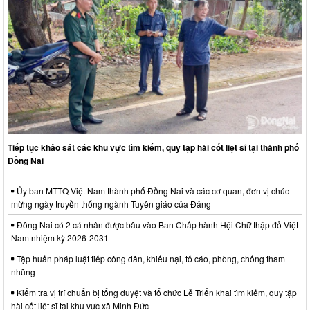
Tiếp tục khảo sát các khu vực tìm kiếm, quy tập hài cốt liệt sĩ tại thành phố
Đồng Nai
Ủy ban MTTQ Việt Nam thành phố Đồng Nai và các cơ quan, đơn vị chúc
mừng ngày truyền thống ngành Tuyên giáo của Đảng
Đồng Nai có 2 cá nhân được bầu vào Ban Chấp hành Hội Chữ thập đỏ Việt
Nam nhiệm kỳ 2026-2031
Tập huấn pháp luật tiếp công dân, khiếu nại, tố cáo, phòng, chống tham
nhũng
Kiểm tra vị trí chuẩn bị tổng duyệt và tổ chức Lễ Triển khai tìm kiếm, quy tập
hài cốt liệt sĩ tại khu vực xã Minh Đức