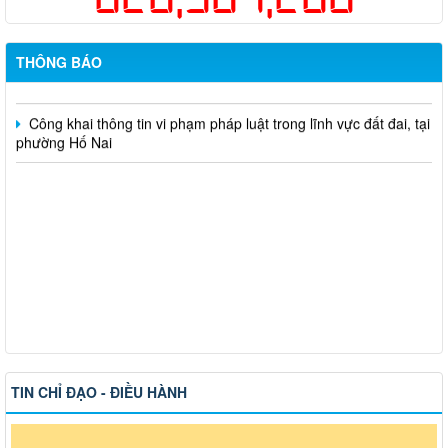
Hỗ trợ đăng tải thông tin hợp nhất, thay đổi địa chỉ trụ sở làm
việc
THÔNG BÁO
Công khai thông tin vi phạm pháp luật trong lĩnh vực đất đai, tại
phường Hố Nai
TIN CHỈ ĐẠO - ĐIỀU HÀNH