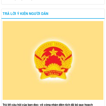
TRẢ LỜI Ý KIẾN NGƯỜI DÂN
Trả lời câu hỏi của bạn đọc: về công nhận diện tích đã bỏ quy hoạch