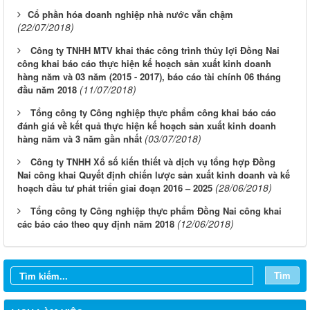
​Cổ phần hóa doanh nghiệp nhà nước vẫn chậm
(22/07/2018)
Công ty TNHH MTV khai thác công trình thủy lợi Đồng Nai
công khai báo cáo thực hiện kế hoạch sản xuất kinh doanh
hàng năm và 03 năm (2015 - 2017), báo cáo tài chính 06 tháng
(11/07/2018)
đầu năm 2018
Tổng công ty Công nghiệp thực phẩm công khai báo cáo
đánh giá về kết quả thực hiện kế hoạch sản xuất kinh doanh
(03/07/2018)
hàng năm và 3 năm gần nhất
Công ty TNHH Xổ số kiến thiết và dịch vụ tổng hợp Đồng
Nai công khai Quyết định chiến lược sản xuất kinh doanh và kế
(28/06/2018)
hoạch đầu tư phát triển giai đoạn 2016 – 2025
Tổng công ty Công nghiệp thực phẩm Đồng Nai công khai
(12/06/2018)
các báo cáo theo quy định năm 2018
Từ ngày 03/8/2026 đến ngày 09/8/2026
Từ ngày 27/7/2026 đến ngày 02/8/2026
Tìm
Từ ngày 20/7/2026 đến ngày 26/7/2026