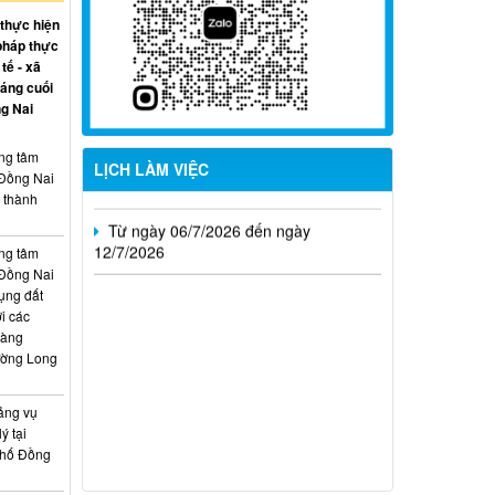
Từ ngày 27/7/2026 đến ngày
 thực hiện
02/8/2026
pháp thực
tế - xã
Từ ngày 20/7/2026 đến ngày
háng cuối
26/7/2026
g Nai
Từ ngày 13/7/2026 đến ngày
ung tâm
18/7/2026
LỊCH LÀM VIỆC
 Đồng Nai
, thành
Từ ngày 06/7/2026 đến ngày
12/7/2026
ung tâm
 Đồng Nai
ụng đất
i các
hàng
ường Long
ảng vụ
ý tại
phố Đồng