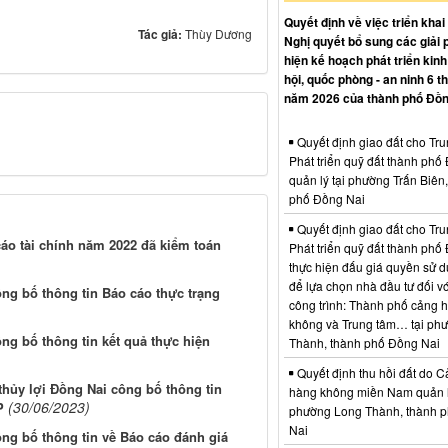
Quyết định về việc triển khai
Tác giả:
Thùy Dương
Nghị quyết bổ sung các giải 
hiện kế hoạch phát triển kinh 
hội, quốc phòng - an ninh 6 t
năm 2026 của thành phố Đồn
Quyết định giao đất cho Tr
Phát triển quỹ đất thành phố
quản lý tại phường Trấn Biên
phố Đồng Nai
Quyết định giao đất cho Tr
áo tài chính năm 2022 đã kiểm toán
Phát triển quỹ đất thành phố
thực hiện đấu giá quyền sử d
để lựa chọn nhà đầu tư đối vớ
g bố thông tin Báo cáo thực trạng
công trình: Thành phố cảng 
không và Trung tâm… tại ph
g bố thông tin kết quả thực hiện
Thành, thành phố Đồng Nai
Quyết định thu hồi đất do C
thủy lợi Đồng Nai công bố thông tin
hàng không miền Nam quản l
(30/06/2023)
P
phường Long Thành, thành 
Nai
g bố thông tin về Báo cáo đánh giá