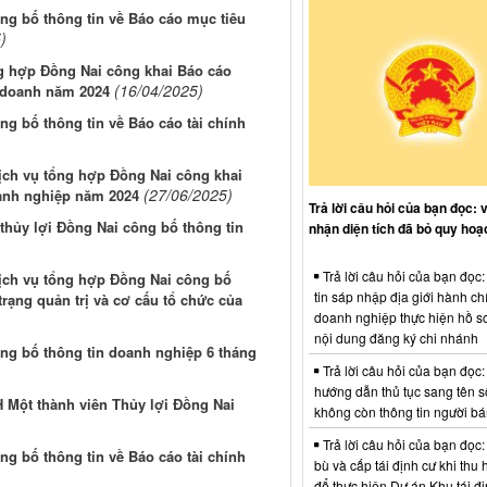
g bố thông tin về Báo cáo mục tiêu
)
ng hợp Đồng Nai công khai Báo cáo
(16/04/2025)
h doanh năm 2024
g bố thông tin về Báo cáo tài chính
Dịch vụ tổng hợp Đồng Nai công khai
(27/06/2025)
oanh nghiệp năm 2024
Trả lời câu hỏi của bạn đọc: 
thủy lợi Đồng Nai công bố thông tin
nhận diện tích đã bỏ quy hoạ
Trả lời câu hỏi của bạn đọc
Dịch vụ tổng hợp Đồng Nai công bố
tin sáp nhập địa giới hành ch
rạng quản trị và cơ cấu tổ chức của
doanh nghiệp thực hiện hồ sơ
nội dung đăng ký chi nhánh
g bố thông tin doanh nghiệp 6 tháng
Trả lời câu hỏi của bạn đọc:
hướng dẫn thủ tục sang tên s
 Một thành viên Thủy lợi Đồng Nai
không còn thông tin người b
Trả lời câu hỏi của bạn đọc:
g bố thông tin về Báo cáo tài chính
bù và cấp tái định cư khi thu 
để thực hiện Dự án Khu tái đị