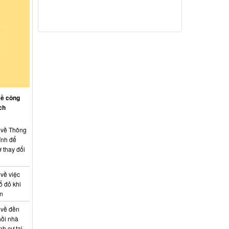
về công
ch
: về Thông
ính để
 thay đổi
 về việc
ổ đỏ khi
án
 về đền
hồi nhà
nh cư tại