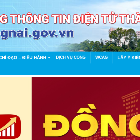
CHỈ ĐẠO – ĐIỀU HÀNH
DỊCH VỤ CÔNG
WCAG
LẤY Ý KIẾ
▼