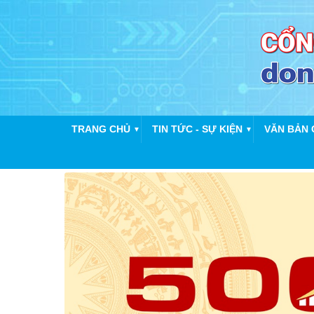
TRANG CHỦ
TIN TỨC - SỰ KIỆN
VĂN BẢN 
▼
▼