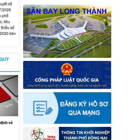
quyết số
7/2026
h phố
, tiêu
 thiểu số
 2030 trên
 QUY
định về