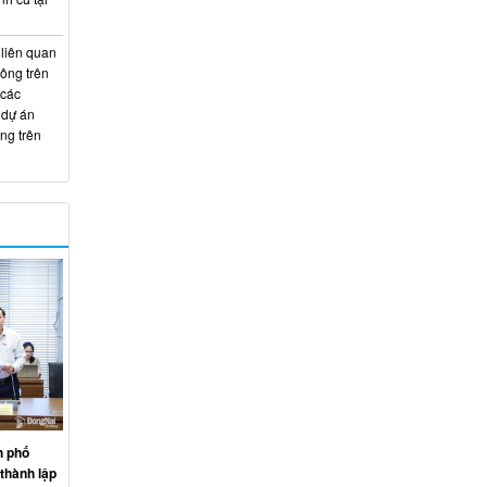
 liên quan
hông trên
 các
 dự án
ng trên
h phố
thành lập