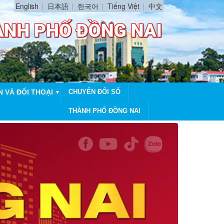
English
日本語
한국어
Tiếng Việt
中文
N VÀ ĐỐI THOẠI
CHUYỂN ĐỔI SỐ
▼
THÀNH PHỐ ĐỒNG NAI