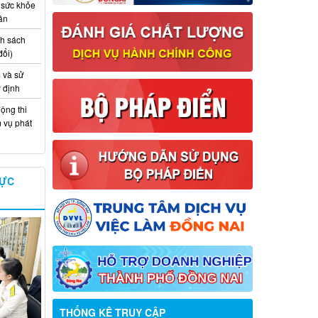
 sức khỏe
ân
nh sách
đổi)
 và sử
y định
ộng thi
m vụ phát
VỰC
Thông báo về việc tuyển dụng viên
chức năm 2026
Thông báo tuyển chọn tổ chức và cá
THỐNG KÊ TRUY CẬP
nhân chủ trì thực hiện nhiệm vụ khoa