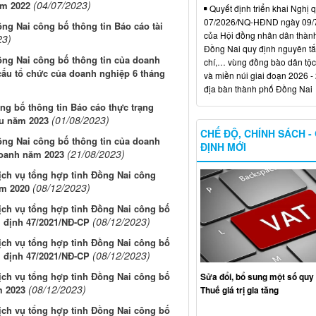
(04/07/2023)
ăm 2022
Quyết định triển khai Nghị 
07/2026/NQ-HĐND ngày 09/
ng Nai công bố thông tin Báo cáo tài
của Hội đồng nhân dân thàn
23)
Đồng Nai quy định nguyên tắc
ồng Nai công bố thông tin của doanh
chí,… vùng đồng bào dân tộc
 cấu tổ chức của doanh nghiệp 6 tháng
và miền núi giai đoạn 2026 -
địa bàn thành phố Đồng Nai
g bố thông tin Báo cáo thực trạng
(01/08/2023)
ầu năm 2023
CHẾ ĐỘ, CHÍNH SÁCH -
ồng Nai công bố thông tin của doanh
ĐỊNH MỚI
(21/08/2023)
doanh năm 2023
Dịch vụ tổng hợp tỉnh Đồng Nai công
(08/12/2023)
ăm 2020
Dịch vụ tổng hợp tỉnh Đồng Nai công bố
(08/12/2023)
 định 47/2021/NĐ-CP
Dịch vụ tổng hợp tỉnh Đồng Nai công bố
(08/12/2023)
 định 47/2021/NĐ-CP
Dịch vụ tổng hợp tỉnh Đồng Nai công bố
Sửa đổi, bổ sung một số quy 
(08/12/2023)
m 2023
Thuế giá trị gia tăng
Dịch vụ tổng hợp tỉnh Đồng Nai công bố