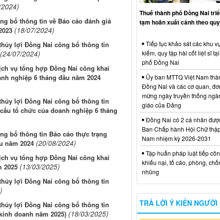
/2024)
Thuế thành phố Đồng Nai triể
g bố thông tin về Báo cáo đánh giá
tạm hoãn xuất cảnh theo quy
(18/07/2024)
2023
Tiếp tục khảo sát các khu vự
thủy lợi Đồng Nai công bố thông tin
(24/07/2024)
kiếm, quy tập hài cốt liệt sĩ tạ
phố Đồng Nai
Dịch vụ tổng hợp Đồng Nai công khai
oanh nghiệp 6 tháng đầu năm 2024
Ủy ban MTTQ Việt Nam thà
Đồng Nai và các cơ quan, đơ
mừng ngày truyền thống ngà
thủy lợi Đồng Nai công bố thông tin
giáo của Đảng
 cấu tổ chức của doanh nghiệp 6 tháng
Đồng Nai có 2 cá nhân đượ
Ban Chấp hành Hội Chữ thập
g bố thông tin Báo cáo thực trạng
Nam nhiệm kỳ 2026-2031
(20/08/2024)
ầu năm 2024
Tập huấn pháp luật tiếp côn
Dịch vụ tổng hợp Đồng Nai công khai
khiếu nại, tố cáo, phòng, ch
(13/03/2025)
m 2025
nhũng
thủy lợi Đồng Nai công bố thông tin
)
TRẢ LỜI Ý KIẾN NGƯỜI
thủy lợi Đồng Nai công bố thông tin
(18/03/2025)
 kinh doanh năm 2025)