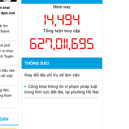
học và công nghệ cấp thành phố sử
Hôm nay
n khai
dụng ngân sách nhà nước đặt hàng thực
 định mới
14,494
hiện năm 2026 (đợt 1) lần 3
Kế hoạch Thông tin, tuyên truyền triển
c tìm
Tổng lượt truy cập
khai Kế hoạch Khám sức khỏe định kỳ
i thành
hoặc khám sàng lọc miễn phí ít nhất mỗi
627,011,695
năm một lần cho người dân trên địa bàn
nh phố
thành phố Đồng Nai
n vị chúc
nh Tuyên
Hỗ trợ đăng tải thông tin hợp nhất,
THÔNG BÁO
thay đổi địa chỉ trụ sở làm việc
c bầu vào
Công khai thông tin vi phạm pháp luật
 đỏ Việt
trong lĩnh vực đất đai, tại phường Hố Nai
g dân,
ống tham
 DÂN