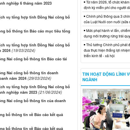
Từ năm 2026, tổ chức khám
oanh nghiệp 6 tháng năm 2023
định kỳ miễn phí cho người d
Chính phủ thông qua 3 chí
Dịch vụ tổng hợp tỉnh Đồng Nai công bố
của Luật Nuôi con nuôi (sửa 
Mức phạt hành vi lấn, chiếm
g bố thông tin Báo cáo mục tiêu tổng
dụng môi trường rừng trái qu
Thủ tướng Chính phủ phát đ
Dịch vụ tổng hợp tỉnh Đồng Nai công bố
(19/03/2024)
đua thực hiện thắng lợi nhiệ
m 2024
triển kinh tế - xã hội
ng Nai công bố thông tin Báo cáo tài
ồng Nai công bố thông tin doanh
TIN HOẠT ĐỘNG LĨNH 
(29/03/2024)
doanh năm 2024
NGÀNH
Dịch vụ tổng hợp tỉnh Đồng Nai công bố
(21/06/2024)
oanh nghiệp năm 2023
ồng Nai công bố thông tin của doanh
g bố thông tin về Báo cáo kết quả
g bố thông tin về Báo cáo kết quả