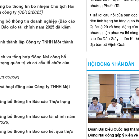
phường Phước Tân
g bố thông tin bổ nhiệm Chủ tịch Hội
(02/12/2025)
g công ty
Trả lời câu hỏi của bạn đọc:
đến tình trạng hạ tầng giao t
ng bố thông tin doanh nghiệp (Báo cáo
Quốc lộ 20 và hoạt động của
 Báo cáo tài chính năm 2025 đã kiểm
phương tiện phục vụ thi công
cao tốc Dầu Giây - Liên Khươ
ịnh thành lập Công ty TNHH Một thành
địa bàn xã Định Quán
Dịch vụ tổng hợp Đồng Nai công bố
rạng quản trị và cơ cấu tổ chức của
HỘI ĐỒNG NHÂN DÂN
1/07/2026)
c và hoạt động của Công ty TNHH Một
ng bố thông tin Báo cáo Thực trạng
ng bố thông tin Báo cáo tài chính năm
2026)
Đoàn Đại biểu Quốc hội thàn
g bố thông tin Báo cáo kết quả thực
Đồng Nai đóng góp ý kiến về 