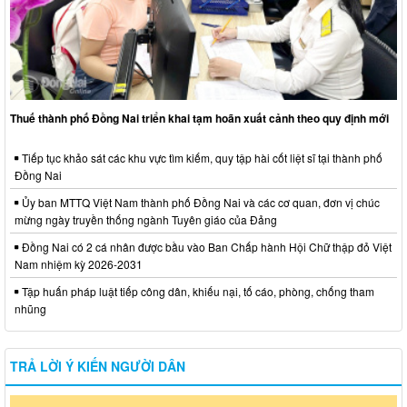
Thuế thành phố Đồng Nai triển khai tạm hoãn xuất cảnh theo quy định mới
Tiếp tục khảo sát các khu vực tìm kiếm, quy tập hài cốt liệt sĩ tại thành phố
Đồng Nai
Ủy ban MTTQ Việt Nam thành phố Đồng Nai và các cơ quan, đơn vị chúc
mừng ngày truyền thống ngành Tuyên giáo của Đảng
Đồng Nai có 2 cá nhân được bầu vào Ban Chấp hành Hội Chữ thập đỏ Việt
Nam nhiệm kỳ 2026-2031
Tập huấn pháp luật tiếp công dân, khiếu nại, tố cáo, phòng, chống tham
nhũng
TRẢ LỜI Ý KIẾN NGƯỜI DÂN