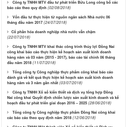
Công ty TNHH MTV đầu tư phát triển Bửu Long công bố các
(02/08/2018)
báo cáo theo quy định
Vốn đầu tư thực hiện từ nguồn ngân sách Nhà nước 06
(24/07/2018)
tháng đầu năm 2017
​Cổ phần hóa doanh nghiệp nhà nước vẫn chậm
(22/07/2018)
Công ty TNHH MTV khai thác công trình thủy lợi Đồng Nai
công khai báo cáo thực hiện kế hoạch sản xuất kinh doanh
hàng năm và 03 năm (2015 - 2017), báo cáo tài chính 06 tháng
(11/07/2018)
đầu năm 2018
Tổng công ty Công nghiệp thực phẩm công khai báo cáo
đánh giá về kết quả thực hiện kế hoạch sản xuất kinh doanh
(03/07/2018)
hàng năm và 3 năm gần nhất
Công ty TNHH Xổ số kiến thiết và dịch vụ tổng hợp Đồng
Nai công khai Quyết định chiến lược sản xuất kinh doanh và kế
(28/06/2018)
hoạch đầu tư phát triển giai đoạn 2016 – 2025
Tổng công ty Công nghiệp thực phẩm Đồng Nai công khai
(12/06/2018)
các báo cáo theo quy định năm 2018
Công ty TNHH Một thành viên Xổ số kiến thiết và Dịch vụ