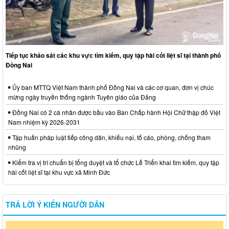
Tiếp tục khảo sát các khu vực tìm kiếm, quy tập hài cốt liệt sĩ tại thành phố
Đồng Nai
Ủy ban MTTQ Việt Nam thành phố Đồng Nai và các cơ quan, đơn vị chúc
mừng ngày truyền thống ngành Tuyên giáo của Đảng
Đồng Nai có 2 cá nhân được bầu vào Ban Chấp hành Hội Chữ thập đỏ Việt
Nam nhiệm kỳ 2026-2031
Tập huấn pháp luật tiếp công dân, khiếu nại, tố cáo, phòng, chống tham
nhũng
Kiểm tra vị trí chuẩn bị tổng duyệt và tổ chức Lễ Triển khai tìm kiếm, quy tập
hài cốt liệt sĩ tại khu vực xã Minh Đức
TRẢ LỜI Ý KIẾN NGƯỜI DÂN