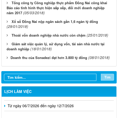
Tổng công ty Công nghiệp thực phẩm Đồng Nai công khai
Báo cáo tình hình thực hiện sắp xếp, đổi mới doanh nghiệp
(05/03/2018)
năm 2017
Xổ số Đồng Nai nộp ngân sách gần 1,6 ngàn tỷ đồng
(29/01/2018)
(25/01/2018)
Thoái vốn doanh nghiệp nhà nước còn chậm
Giám sát việc quản lý, sử dụng vốn, tài sản nhà nước tại
(18/01/2018)
doanh nghiệp
(08/01/2018)
​Doanh thu của Sonadezi đạt hơn 3.800 tỷ đồng
Từ ngày 03/8/2026 đến ngày 09/8/2026
Từ ngày 27/7/2026 đến ngày 02/8/2026
Tìm
Từ ngày 20/7/2026 đến ngày 26/7/2026
Từ ngày 13/7/2026 đến ngày 18/7/2026
LỊCH LÀM VIỆC
Từ ngày 06/7/2026 đến ngày 12/7/2026