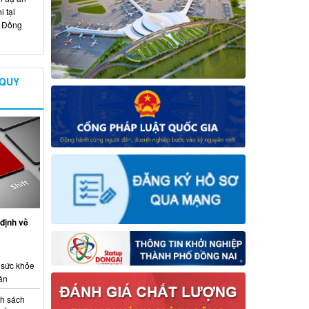
 tại
ố Đồng
 QUY
định về
 sức khỏe
ân
nh sách