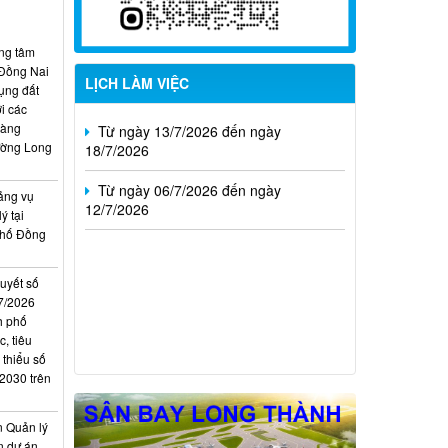
02/8/2026
Từ ngày 20/7/2026 đến ngày
ung tâm
26/7/2026
 Đồng Nai
LỊCH LÀM VIỆC
ụng đất
Từ ngày 13/7/2026 đến ngày
i các
18/7/2026
hàng
ường Long
Từ ngày 06/7/2026 đến ngày
12/7/2026
ảng vụ
ý tại
phố Đồng
quyết số
7/2026
h phố
, tiêu
 thiểu số
 2030 trên
n Quản lý
n dự án