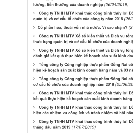
(26/04/2019)
lương, tiền thưởng của doanh nghiệp
Công ty TNHH MTV khai thác công trình thủy lợi Đ
(26/
quản trị và cơ cấu tổ chức của công ty năm 2018
(2
​Cổ phần hóa, thoái vốn nhà nước: Vì sao chậm?
Công ty TNHH MTV Xổ số kiến thiết và Dịch vụ tổ
thực trạng quản trị và cơ cấu tổ chức của doanh ngh
Công ty TNHH MTV Xổ số kiến thiết và Dịch vụ tổ
đánh giá kết quả thực hiện kế hoạch sản xuất kinh do
Tổng công ty Công nghiệp thực phẩm Đồng Nai côn
hiện kế hoạch sản xuất kinh doanh hàng năm và 03 n
Tổng công ty Công nghiệp thực phẩm Đồng Nai côn
(25/06/2
cơ cấu tổ chức của doanh nghiệp năm 2018
Công ty TNHH MTV khai thác công trình thủy lợi Đ
kết quả thực hiện kế hoạch sản xuất kinh doanh hàng
Công ty TNHH MTV khai thác công trình thủy lợi Đ
hiện các nhiệm vụ công ích và trách nhiệm xã hội nă
Công ty TNHH MTV khai thác công trình thủy lợi Đ
(17/07/2019)
tháng đầu năm 2019