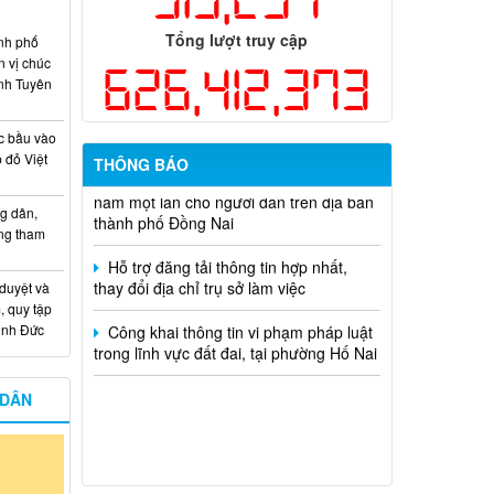
học và công nghệ cấp thành phố sử
dụng ngân sách nhà nước đặt hàng thực
Tổng lượt truy cập
nh phố
hiện năm 2026 (đợt 1) lần 3
n vị chúc
626,412,373
nh Tuyên
Kế hoạch Thông tin, tuyên truyền triển
khai Kế hoạch Khám sức khỏe định kỳ
c bầu vào
hoặc khám sàng lọc miễn phí ít nhất mỗi
 đỏ Việt
năm một lần cho người dân trên địa bàn
THÔNG BÁO
thành phố Đồng Nai
g dân,
Hỗ trợ đăng tải thông tin hợp nhất,
ống tham
thay đổi địa chỉ trụ sở làm việc
 duyệt và
Công khai thông tin vi phạm pháp luật
, quy tập
trong lĩnh vực đất đai, tại phường Hố Nai
Minh Đức
 DÂN