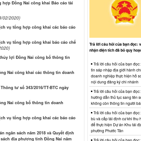
g hợp Đồng Nai công khai Báo cáo tài
8/02/2020)
Dịch vụ tổng hợp công khai các báo cáo
Dịch vụ tổng hợp công khai báo cáo chế
Trả lời câu hỏi của bạn đọc: 
2020)
nhận diện tích đã bỏ quy hoạ
thủy lợi Đồng Nai công bố thông tin
Trả lời câu hỏi của bạn đọc
tin sáp nhập địa giới hành ch
ồng Nai công khai các thông tin doanh
doanh nghiệp thực hiện hồ sơ
nội dung đăng ký chi nhánh
i Thông tư số 343/2016/TT-BTC ngày
Trả lời câu hỏi của bạn đọc:
hướng dẫn thủ tục sang tên s
ồng Nai công bố thông tin doanh
không còn thông tin người b
Trả lời câu hỏi của bạn đọc:
Dịch vụ tổng hợp công khai các báo cáo
bù và cấp tái định cư khi thu 
để thực hiện Dự án Khu tái đị
phường Phước Tân
án ngân sách năm 2018 và Quyết định
n sách địa phương tỉnh Đồng Nai năm
Trả lời câu hỏi của bạn đọc: