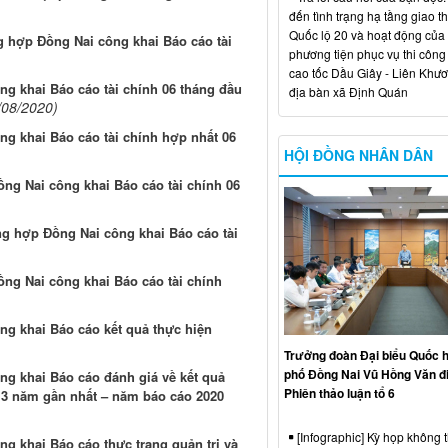
đến tình trạng hạ tầng giao t
Quốc lộ 20 và hoạt động của
g hợp Đồng Nai công khai Báo cáo tài
phương tiện phục vụ thi công
cao tốc Dầu Giây - Liên Khươ
g khai Báo cáo tài chính 06 tháng đầu
địa bàn xã Định Quán
/08/2020)
g khai Báo cáo tài chính hợp nhất 06
HỘI ĐỒNG NHÂN DÂN
ồng Nai công khai Báo cáo tài chính 06
ng hợp Đồng Nai công khai Báo cáo tài
ồng Nai công khai Báo cáo tài chính
g khai Báo cáo kết quả thực hiện
Trưởng đoàn Đại biểu Quốc h
phố Đồng Nai Vũ Hồng Văn đ
g khai Báo cáo đánh giá về kết quả
Phiên thảo luận tổ 6
 3 năm gần nhất – năm báo cáo 2020
[Infographic] Kỳ họp không 
g khai Báo cáo thực trạng quản trị và