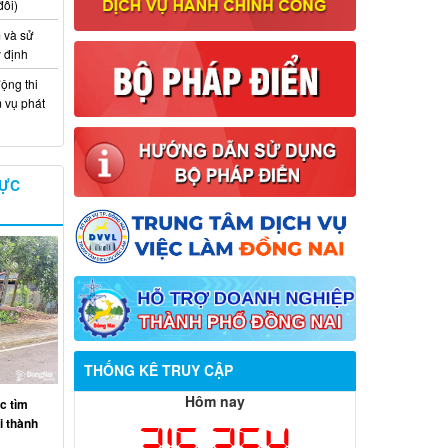
đổi)
 và sử
y định
ộng thi
m vụ phát
VỰC
Thông báo về việc tuyển dụng viên
THỐNG KÊ TRUY CẬP
chức năm 2026
Hôm nay
c tìm
Thông báo tuyển chọn tổ chức và cá
ại thành
315,254
nhân chủ trì thực hiện nhiệm vụ khoa