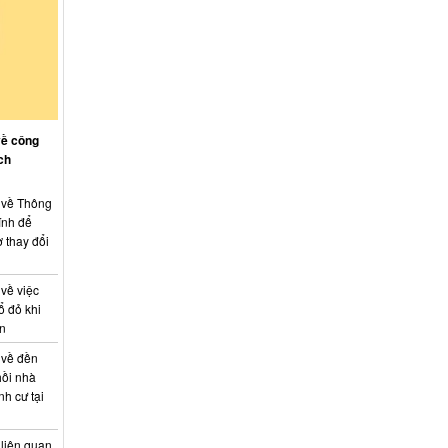
về công
ch
: về Thông
ính để
 thay đổi
 về việc
ổ đỏ khi
án
 về đền
hồi nhà
nh cư tại
 liên quan