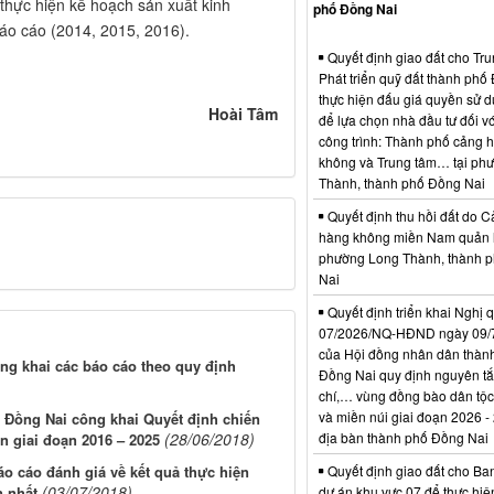
thực hiện kế hoạch sản xuất kinh
phố Đồng Nai
o cáo (2014, 2015, 2016).
Quyết định giao đất cho Tr
Phát triển quỹ đất thành phố
thực hiện đấu giá quyền sử d
Hoài Tâm
để lựa chọn nhà đầu tư đối vớ
công trình: Thành phố cảng 
không và Trung tâm… tại ph
Thành, thành phố Đồng Nai
Quyết định thu hồi đất do C
hàng không miền Nam quản l
phường Long Thành, thành 
Nai
Quyết định triển khai Nghị 
07/2026/NQ-HĐND ngày 09/
của Hội đồng nhân dân thàn
g khai các báo cáo theo quy định
Đồng Nai quy định nguyên tắc
chí,… vùng đồng bào dân tộc
và miền núi giai đoạn 2026 -
p Đồng Nai công khai Quyết định chiến
(28/06/2018)
địa bàn thành phố Đồng Nai
n giai đoạn 2016 – 2025
o cáo đánh giá về kết quả thực hiện
Quyết định giao đất cho Ba
(03/07/2018)
n nhất
dự án khu vực 07 để thực hiệ