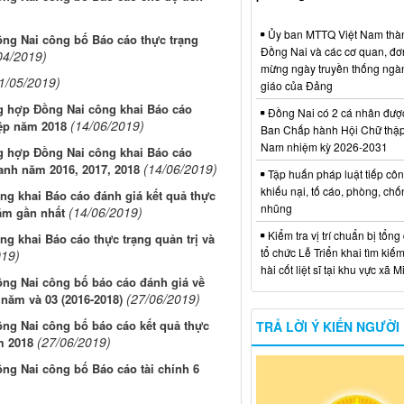
Ủy ban MTTQ Việt Nam thà
ồng Nai công bố Báo cáo thực trạng
Đồng Nai và các cơ quan, đơ
04/2019)
mừng ngày truyền thống ngà
1/05/2019)
giáo của Đảng
ng hợp Đồng Nai công khai Báo cáo
Đồng Nai có 2 cá nhân đượ
(14/06/2019)
iệp năm 2018
Ban Chấp hành Hội Chữ thập
Nam nhiệm kỳ 2026-2031
ng hợp Đồng Nai công khai Báo cáo
(14/06/2019)
anh năm 2016, 2017, 2018
Tập huấn pháp luật tiếp côn
khiếu nại, tố cáo, phòng, ch
g khai Báo cáo đánh giá kết quả thực
nhũng
(14/06/2019)
ăm gần nhất
Kiểm tra vị trí chuẩn bị tổng
g khai Báo cáo thực trạng quản trị và
tổ chức Lễ Triển khai tìm kiếm
019)
hài cốt liệt sĩ tại khu vực xã 
ồng Nai công bố báo cáo đánh giá về
(27/06/2019)
 năm và 03 (2016-2018)
ồng Nai công bố báo cáo kết quả thực
TRẢ LỜI Ý KIẾN NGƯỜI
(27/06/2019)
m 2018
ồng Nai công bố Báo cáo tài chính 6