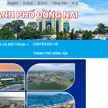
English
日本語
한국어
Tiếng Việt
中文
N VÀ ĐỐI THOẠI
CHUYỂN ĐỔI SỐ
▼
THÀNH PHỐ ĐỒNG NAI