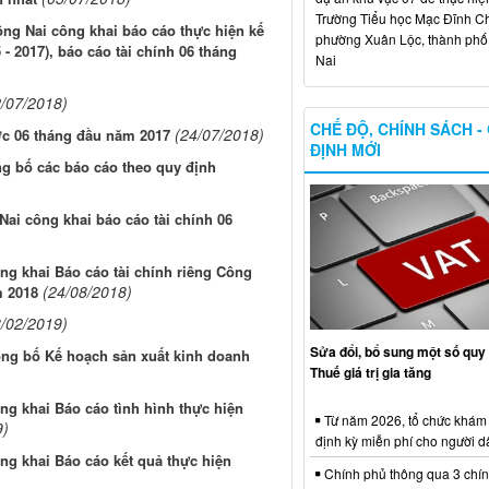
Trường Tiểu học Mạc Đĩnh Chi
 Nai công khai báo cáo thực hiện kế
phường Xuân Lộc, thành ph
2017), báo cáo tài chính 06 tháng
Nai
2/07/2018)
CHẾ ĐỘ, CHÍNH SÁCH -
(24/07/2018)
ớc 06 tháng đầu năm 2017
ĐỊNH MỚI
g bố các báo cáo theo quy định
ai công khai báo cáo tài chính 06
g khai Báo cáo tài chính riêng Công
(24/08/2018)
m 2018
8/02/2019)
Sửa đổi, bổ sung một số quy 
ông bố Kế hoạch sản xuất kinh doanh
Thuế giá trị gia tăng
g khai Báo cáo tình hình thực hiện
Từ năm 2026, tổ chức khám
9)
định kỳ miễn phí cho người d
g khai Báo cáo kết quả thực hiện
Chính phủ thông qua 3 chí