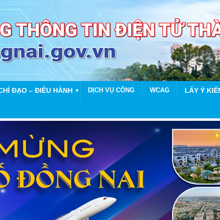
CHỈ ĐẠO – ĐIỀU HÀNH
DỊCH VỤ CÔNG
WCAG
LẤY Ý KIẾ
▼