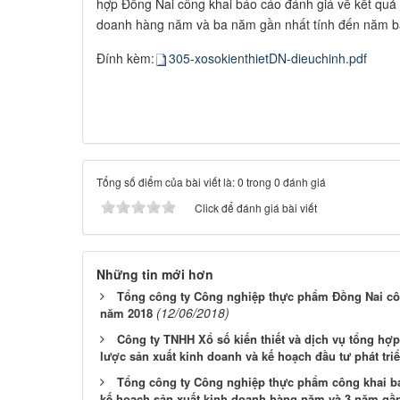
hợp Đồng Nai công khai báo cáo đánh giá về kết quả 
doanh hàng năm và ba năm gần nhất tính đến năm bá
Đính kèm:
305-xosokienthietDN-dieuchinh.pdf
Tổng số điểm của bài viết là: 0 trong 0 đánh giá
Click để đánh giá bài viết
Những tin mới hơn
Tổng công ty Công nghiệp thực phẩm Đồng Nai côn
(12/06/2018)
năm 2018
Công ty TNHH Xổ số kiến thiết và dịch vụ tổng hợ
lược sản xuất kinh doanh và kế hoạch đầu tư phát triể
Tổng công ty Công nghiệp thực phẩm công khai bá
kế hoạch sản xuất kinh doanh hàng năm và 3 năm gầ