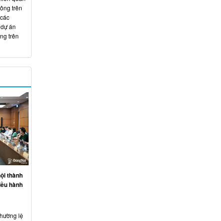
hông trên
 các
 dự án
ng trên
ội thành
iều hành
thường lệ