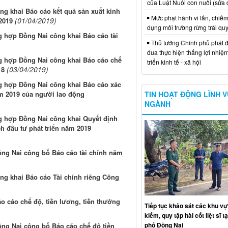
của Luật Nuôi con nuôi (sửa 
g khai Báo cáo kết quả sản xuất kinh
Mức phạt hành vi lấn, chiếm
(01/04/2019)
2019
dụng môi trường rừng trái qu
g hợp Đồng Nai công khai Báo cáo tài
Thủ tướng Chính phủ phát đ
đua thực hiện thắng lợi nhiệ
ng hợp Đồng Nai công khai Báo cáo chế
triển kinh tế - xã hội
(03/04/2019)
18
ng hợp Đồng Nai công khai Báo cáo xác
TIN HOẠT ĐỘNG LĨNH 
m 2019 của người lao động
NGÀNH
g hợp Đồng Nai công khai Quyết định
ch đầu tư phát triển năm 2019
ồng Nai công bố Báo cáo tài chính năm
g khai Báo cáo Tài chính riêng Công
 cáo chế độ, tiền lương, tiền thưởng
Tiếp tục khảo sát các khu vự
kiếm, quy tập hài cốt liệt sĩ t
phố Đồng Nai
ồng Nai công bố Báo cáo chế độ tiền