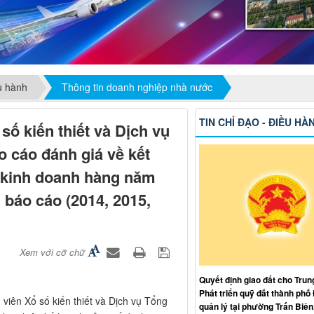
ều hành
Thông tin doanh nghiệp nhà nước
TIN CHỈ ĐẠO - ĐIỀU HÀ
ố kiến thiết và Dịch vụ
 cáo đánh giá về kết
t kinh doanh hàng năm
 báo cáo (2014, 2015,
Xem với cỡ chữ
Quyết định giao đất cho Trun
Phát triển quỹ đất thành phố
iên Xổ số kiến thiết và Dịch vụ Tổng
quản lý tại phường Trấn Biên