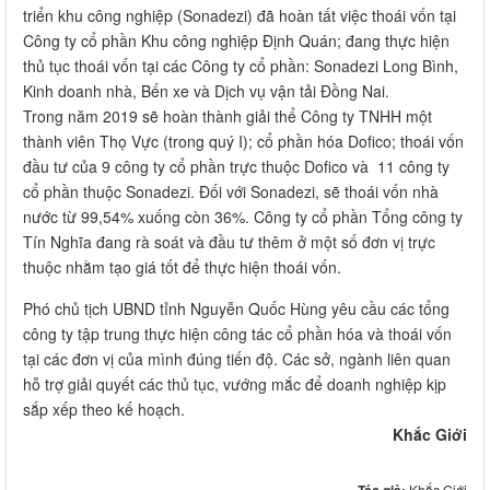
triển khu công nghiệp (Sonadezi) đã hoàn tất việc thoái vốn tại
Công ty cổ phần Khu công nghiệp Định Quán; đang thực hiện
thủ tục thoái vốn tại các Công ty cổ phần: Sonadezi Long Bình,
Kinh doanh nhà, Bến xe và Dịch vụ vận tải Đồng Nai.
Trong năm 2019 sẽ hoàn thành giải thể Công ty TNHH một
thành viên Thọ Vực (trong quý I); cổ phần hóa Dofico; thoái vốn
đầu tư của 9 công ty cổ phần trực thuộc Dofico và 11 công ty
cổ phần thuộc Sonadezi. Đối với Sonadezi, sẽ thoái vốn nhà
nước từ 99,54% xuống còn 36%. Công ty cổ phần Tổng công ty
Tín Nghĩa đang rà soát và đầu tư thêm ở một số đơn vị trực
thuộc nhằm tạo giá tốt để thực hiện thoái vốn.
Phó chủ tịch UBND tỉnh Nguyễn Quốc Hùng yêu cầu các tổng
công ty tập trung thực hiện công tác cổ phần hóa và thoái vốn
tại các đơn vị của mình đúng tiến độ. Các sở, ngành liên quan
hỗ trợ giải quyết các thủ tục, vướng mắc để doanh nghiệp kịp
sắp xếp theo kế hoạch.
Khắc Giới
Khắc Giới