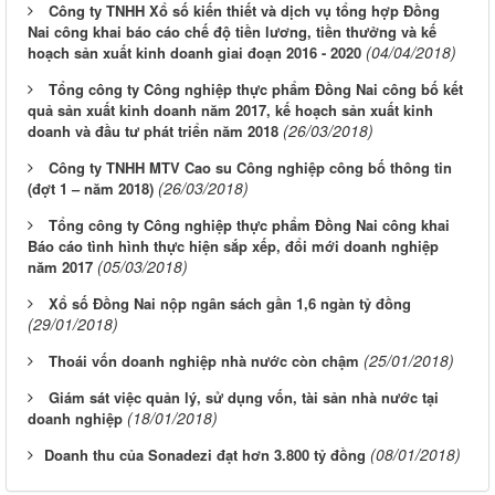
Công ty TNHH Xổ số kiến thiết và dịch vụ tổng hợp Đồng
Nai công khai báo cáo chế độ tiền lương, tiền thưởng và kế
(04/04/2018)
hoạch sản xuất kinh doanh giai đoạn 2016 - 2020
Tổng công ty Công nghiệp thực phẩm Đồng Nai công bố kết
quả sản xuất kinh doanh năm 2017, kế hoạch sản xuất kinh
(26/03/2018)
doanh và đầu tư phát triển năm 2018
Công ty TNHH MTV Cao su Công nghiệp công bố thông tin
(26/03/2018)
(đợt 1 – năm 2018)
Tổng công ty Công nghiệp thực phẩm Đồng Nai công khai
Báo cáo tình hình thực hiện sắp xếp, đổi mới doanh nghiệp
(05/03/2018)
năm 2017
Xổ số Đồng Nai nộp ngân sách gần 1,6 ngàn tỷ đồng
(29/01/2018)
(25/01/2018)
Thoái vốn doanh nghiệp nhà nước còn chậm
Giám sát việc quản lý, sử dụng vốn, tài sản nhà nước tại
(18/01/2018)
doanh nghiệp
(08/01/2018)
​Doanh thu của Sonadezi đạt hơn 3.800 tỷ đồng
Từ ngày 03/8/2026 đến ngày 09/8/2026