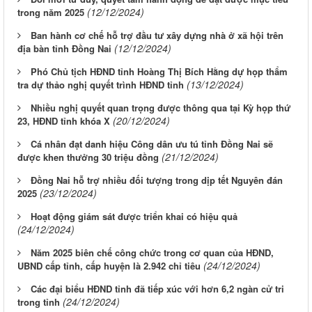
(12/12/2024)
trong năm 2025
Ban hành cơ chế hỗ trợ đầu tư xây dựng nhà ở xã hội trên
(12/12/2024)
địa bàn tỉnh Đồng Nai
Phó Chủ tịch HĐND tỉnh Hoàng Thị Bích Hằng dự họp thẩm
(13/12/2024)
tra dự thảo nghị quyết trình HĐND tỉnh
Nhiều nghị quyết quan trọng được thông qua tại Kỳ họp thứ
(20/12/2024)
23, HĐND tỉnh khóa X
Cá nhân đạt danh hiệu Công dân ưu tú tỉnh Đồng Nai sẽ
(21/12/2024)
được khen thưởng 30 triệu đồng
Đồng Nai hỗ trợ nhiều đối tượng trong dịp tết Nguyên đán
(23/12/2024)
2025
Hoạt động giám sát được triển khai có hiệu quả
(24/12/2024)
Năm 2025 biên chế công chức trong cơ quan của HĐND,
(24/12/2024)
UBND cấp tỉnh, cấp huyện là 2.942 chỉ tiêu
Các đại biểu HĐND tỉnh đã tiếp xúc với hơn 6,2 ngàn cử tri
(24/12/2024)
trong tỉnh