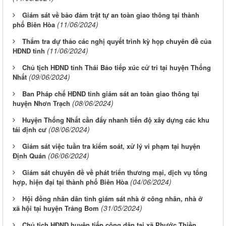
Giám sát về bảo đảm trật tự an toàn giao thông tại thành
(11/06/2024)
phố Biên Hòa
Thẩm tra dự thảo các nghị quyết trình kỳ họp chuyên đề của
(11/06/2024)
HĐND tỉnh
Chủ tịch HĐND tỉnh Thái Bảo tiếp xúc cử tri tại huyện Thống
(09/06/2024)
Nhất
Ban Pháp chế HĐND tỉnh giám sát an toàn giao thông tại
(08/06/2024)
huyện Nhơn Trạch
Huyện Thống Nhất cần đẩy nhanh tiến độ xây dựng các khu
(08/06/2024)
tái định cư
Giám sát việc tuần tra kiểm soát, xử lý vi phạm tại huyện
(06/06/2024)
Định Quán
Giám sát chuyên đề về phát triển thương mại, dịch vụ tổng
(04/06/2024)
hợp, hiện đại tại thành phố Biên Hòa
Hội đồng nhân dân tỉnh giám sát nhà ở công nhân, nhà ở
(31/05/2024)
xã hội tại huyện Trảng Bom
Chủ tịch HĐND huyện tiếp công dân tại xã Phước Thiền