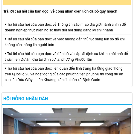
Trả lời câu hỏi của bạn đọc: về công nhận diện tích đã bỏ quy hoạch
Trả lời câu hỏi của bạn đọc: về Thông tin sáp nhập địa giới hành chính để
doanh nghiệp thực hiện hồ sơ thay đổi nội dung đăng ký chi nhánh
Trả lời câu hỏi của bạn đọc: về việc hướng dẫn thủ tục sang tên sổ đỏ khi
không còn thông tin người bán
Trả lời câu hỏi của bạn đọc: về đền bù và cấp tái định cư khi thu hồi nhà để
thực hiện Dự án Khu tái định cư tại phường Phước Tân
Trả lời câu hỏi của bạn đọc: liên quan đến tình trạng hạ tầng giao thông
trên Quốc lộ 20 và hoạt động của các phương tiện phục vụ thi công dự án
cao tốc Dầu Giây - Liên Khương trên địa bàn xã Định Quán
HỘI ĐỒNG NHÂN DÂN