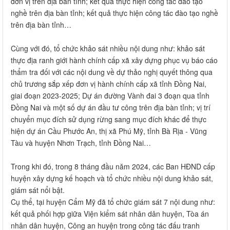
đơn vị trên địa bàn tỉnh; kết quả thực hiện công tác đào tạo
nghề trên địa bàn tỉnh; kết quả thực hiện công tác đào tạo nghề
trên địa bàn tỉnh…
Cùng với đó, tổ chức khảo sát nhiều nội dung như: khảo sát
thực địa ranh giới hành chính cấp xã xây dựng phục vụ báo cáo
thẩm tra đối với các nội dung về dự thảo nghị quyết thông qua
chủ trương sắp xếp đơn vị hành chính cấp xã tỉnh Đồng Nai,
giai đoạn 2023-2025; Dự án đường Vành đai 3 đoạn qua tỉnh
Đồng Nai và một số dự án đầu tư công trên địa bàn tỉnh; vị trí
chuyển mục đích sử dụng rừng sang mục đích khác để thực
hiện dự án Cầu Phước An, thị xã Phú Mỹ, tỉnh Bà Rịa - Vũng
Tàu và huyện Nhơn Trạch, tỉnh Đồng Nai…
Trong khi đó, trong 8 tháng đầu năm 2024, các Ban HĐND cấp
huyện xây dựng kế hoạch và tổ chức nhiều nội dung khảo sát,
giám sát nổi bật.
Cụ thể, tại huyện Cẩm Mỹ đã tổ chức giám sát 7 nội dung như:
kết quả phối hợp giữa Viện kiểm sát nhân dân huyện, Tòa án
nhân dân huyện, Công an huyện trong công tác đấu tranh