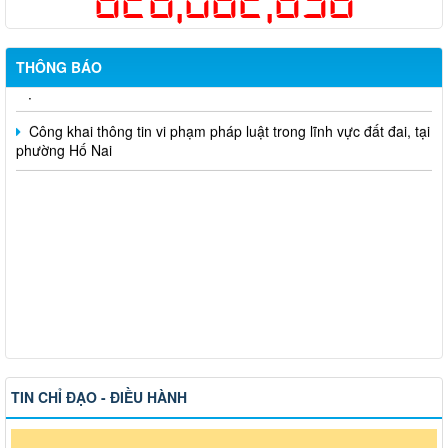
một lần cho người dân trên địa bàn thành phố Đồng Nai
Hỗ trợ đăng tải thông tin hợp nhất, thay đổi địa chỉ trụ sở làm
việc
THÔNG BÁO
Công khai thông tin vi phạm pháp luật trong lĩnh vực đất đai, tại
phường Hố Nai
TIN CHỈ ĐẠO - ĐIỀU HÀNH