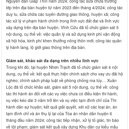
Nguyên đán Giáp Thìn năm 2024; công tác sửa chữa trường
lớp trên địa bàn huyện từ năm 2023 đến tháng 4/2024; công tác
duy tu, sửa chữa các tuyến đường giao thông, huyện xã; công
tác xử lý vi phạm hành chính trong lĩnh vực đất đai và lĩnh vực
xây dựng trên địa bàn huyện. Vĩnh Cửu đã tổ chức giám sát 5
nội dung, cụ thể về: việc quản lý và sử dụng kinh phí vận động
xã hội hóa, kinh phí khen thưởng nông thôn mới; công tác quản
lý hành lang, lộ giới giao thông trên địa bàn.
Giám sát, khảo sát đa dạng trên nhiều lĩnh vực
Trong khi đó, tại huyện Nhơn Trạch đã tổ chức giám sát 4 nội
dung, cụ thể về: kết quả thực hiện chính sách cho vay ưu đãi hộ
nghèo; chính sách pháp luật về phòng chống ma túy… Xuân
Lộc đã tổ chức khảo sát, giám sát 5 nội dung, cụ thể về: công
tác thi hành án đối với các vụ việc chưa có điều kiện thi hành,
vụ việc kéo dài 3 năm trở lên và vụ việc tạm đình chỉ của Thi
hành dân sự huyện; kết quả giải quyết, xét xử các loại án, án
tạm đình chỉ và án thụ lý lại của Tòa án nhân dân huyện 6
tháng đầu năm 2024; công tác tiếp nhận, xử lý tố giác, tin báo
về tội phạm; giám sát kết quả xây dựng Khu dân cư kiểu mẫu