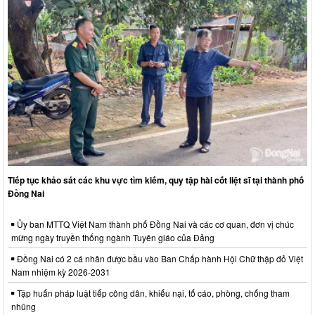
Tiếp tục khảo sát các khu vực tìm kiếm, quy tập hài cốt liệt sĩ tại thành phố
Đồng Nai
Ủy ban MTTQ Việt Nam thành phố Đồng Nai và các cơ quan, đơn vị chúc
mừng ngày truyền thống ngành Tuyên giáo của Đảng
Đồng Nai có 2 cá nhân được bầu vào Ban Chấp hành Hội Chữ thập đỏ Việt
Nam nhiệm kỳ 2026-2031
Tập huấn pháp luật tiếp công dân, khiếu nại, tố cáo, phòng, chống tham
nhũng