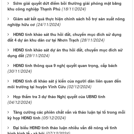
Sớm giải quyết dứt điểm bồi thường giải phóng mặt bằng
(18/11/2024)
khu công nghiệp Thạnh Phú
Giám sát kết quả thực hiện chính sách hỗ trợ sản xuất nông
(24/11/2024)
nghiệp hữu cơ
HĐND tỉnh khảo sát thu hồi đất, chuyển mục đích sử dụng
(28/11/2024)
đất 4 dự án khu dân cư tại Nhơn Trạch
HĐND tỉnh khảo sát dự án thu hồi đất, chuyển mục đích sử
(29/11/2024)
dụng đất
HĐND tỉnh thông qua 9 nghị quyết quan trọng, cấp bách
(30/11/2024)
HĐND tỉnh đi khảo sát ý kiến của người dân liên quan đến
(02/12/2024)
môi trường tại huyện Vĩnh Cửu
Họp thẩm tra 3 dự thảo Nghị quyết của UBND tỉnh
(04/12/2024)
Tăng cường các phiên chất vấn và thảo luận tại tổ trong mỗi
(05/12/2024)
kỳ họp HĐND tỉnh
Đại biểu HĐND tỉnh thảo luận nhiều vấn đề nóng về tình
(07/12/2024)
hình kinh tế - xã hội