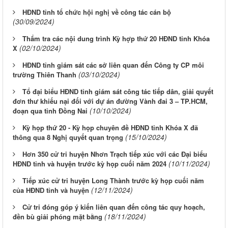
HĐND tỉnh tổ chức hội nghị về công tác cán bộ
(30/09/2024)
Thẩm tra các nội dung trình Kỳ hợp thứ 20 HĐND tỉnh Khóa
(02/10/2024)
X
HĐND tỉnh giám sát các sở liên quan đến Công ty CP môi
(03/10/2024)
trường Thiên Thanh
Tổ đại biểu HĐND tỉnh giám sát công tác tiếp dân, giải quyết
đơn thư khiếu nại đối với dự án đường Vành đai 3 – TP.HCM,
(10/10/2024)
đoạn qua tỉnh Đồng Nai
Kỳ họp thứ 20 - Kỳ họp chuyên đề HĐND tỉnh Khóa X đã
(15/10/2024)
thông qua 8 Nghị quyết quan trọng
Hơn 350 cử tri huyện Nhơn Trạch tiếp xúc với các Đại biểu
(10/11/2024)
HĐND tỉnh và huyện trước kỳ họp cuối năm 2024
Tiếp xúc cử tri huyện Long Thành trước kỳ họp cuối năm
(12/11/2024)
của HĐND tỉnh và huyện
Cử tri đóng góp ý kiến liên quan đến công tác quy hoạch,
(18/11/2024)
đền bù giải phóng mặt bằng