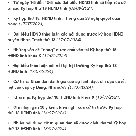
Từ ngày 1-8 đến 15-8, các đại biểu HĐND tỉnh sẽ tiếp xúc cử
(02/08/2024)
tri sau Kỳ họp thứ 18 HĐND tỉnh
Kỳ họp thứ 18, HĐND tỉnh: Thông qua 23 nghị quyết quan
(17/07/2024)
trọng
Đại biểu HĐND thảo luận các nội dung trước kỳ họp HĐND
(17/07/2024)
huyện Nhơn Trạch thứ 13
Những vấn đề “nóng” được chất vấn tại Kỳ họp thứ 18,
(17/07/2024)
HĐND tỉnh khóa X
Đại biểu thảo luận sôi nổi tại hội trường Kỳ họp thứ 18
(17/07/2024)
HĐND tỉnh
Cử tri và Nhân dân đánh giá cao sự lãnh đạo, chỉ đạo quyết
(17/07/2024)
liệt của cấp ủy Đảng, Nhà nước
(16/07/2024)
Khai mạc Kỳ họp thứ 18, HĐND tỉnh khóa X
Ghi nhận gần 30 ý kiến, kiến nghị của cử tri trước Kỳ họp
(14/07/2024)
thứ 18 HĐND tỉnh
Nhiều nội dung cử tri quan tâm sẽ được chất vấn tại Kỳ họp
(13/07/2024)
thứ 18 HĐND tỉnh