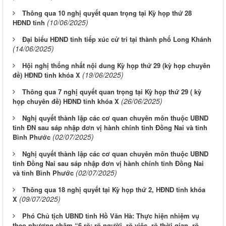
Thông qua 10 nghị quyết quan trọng tại Kỳ họp thứ 28
(10/06/2025)
HĐND tỉnh
Đại biểu HĐND tỉnh tiếp xúc cử tri tại thành phố Long Khánh
(14/06/2025)
Hội nghị thống nhất nội dung Kỳ họp thứ 29 (kỳ họp chuyên
(19/06/2025)
đề) HĐND tỉnh khóa X
Thông qua 7 nghị quyết quan trọng tại Kỳ họp thứ 29 ( kỳ
(26/06/2025)
họp chuyên đề) HĐND tỉnh khóa X
Nghị quyết thành lập các cơ quan chuyên môn thuộc UBND
tỉnh ĐN sau sáp nhập đơn vị hành chính tỉnh Đồng Nai và tỉnh
(02/07/2025)
Bình Phước
Nghị quyết thành lập các cơ quan chuyên môn thuộc UBND
tỉnh Đồng Nai sau sáp nhập đơn vị hành chính tỉnh Đồng Nai
(02/07/2025)
và tỉnh Bình Phước
Thông qua 18 nghị quyết tại Kỳ họp thứ 2, HĐND tỉnh khóa
(09/07/2025)
X
Phó Chủ tịch UBND tỉnh Hồ Văn Hà: Thực hiện nhiệm vụ
theo phương châm “6 rõ: rõ người, rõ việc, rõ thời gian, rõ