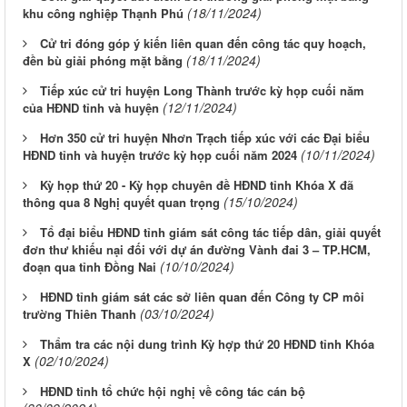
(18/11/2024)
khu công nghiệp Thạnh Phú
Cử tri đóng góp ý kiến liên quan đến công tác quy hoạch,
(18/11/2024)
đền bù giải phóng mặt bằng
Tiếp xúc cử tri huyện Long Thành trước kỳ họp cuối năm
(12/11/2024)
của HĐND tỉnh và huyện
Hơn 350 cử tri huyện Nhơn Trạch tiếp xúc với các Đại biểu
(10/11/2024)
HĐND tỉnh và huyện trước kỳ họp cuối năm 2024
Kỳ họp thứ 20 - Kỳ họp chuyên đề HĐND tỉnh Khóa X đã
(15/10/2024)
thông qua 8 Nghị quyết quan trọng
Tổ đại biểu HĐND tỉnh giám sát công tác tiếp dân, giải quyết
đơn thư khiếu nại đối với dự án đường Vành đai 3 – TP.HCM,
(10/10/2024)
đoạn qua tỉnh Đồng Nai
HĐND tỉnh giám sát các sở liên quan đến Công ty CP môi
(03/10/2024)
trường Thiên Thanh
Thẩm tra các nội dung trình Kỳ hợp thứ 20 HĐND tỉnh Khóa
(02/10/2024)
X
HĐND tỉnh tổ chức hội nghị về công tác cán bộ