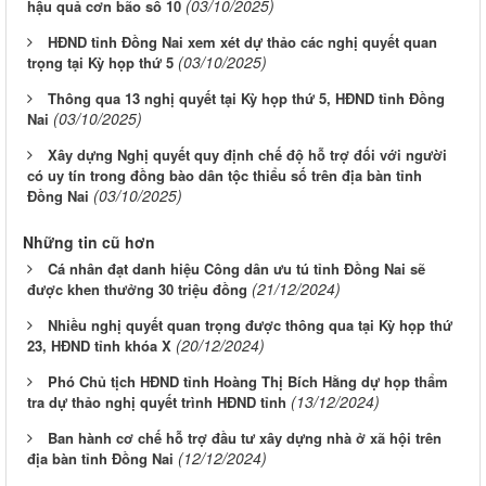
(03/10/2025)
hậu quả cơn bão số 10
HĐND tỉnh Đồng Nai xem xét dự thảo các nghị quyết quan
(03/10/2025)
trọng tại Kỳ họp thứ 5
Thông qua 13 nghị quyết tại Kỳ họp thứ 5, HĐND tỉnh Đồng
(03/10/2025)
Nai
Xây dựng Nghị quyết quy định chế độ hỗ trợ đối với người
có uy tín trong đồng bào dân tộc thiểu số trên địa bàn tỉnh
(03/10/2025)
Đồng Nai
Những tin cũ hơn
Cá nhân đạt danh hiệu Công dân ưu tú tỉnh Đồng Nai sẽ
(21/12/2024)
được khen thưởng 30 triệu đồng
Nhiều nghị quyết quan trọng được thông qua tại Kỳ họp thứ
(20/12/2024)
23, HĐND tỉnh khóa X
Phó Chủ tịch HĐND tỉnh Hoàng Thị Bích Hằng dự họp thẩm
(13/12/2024)
tra dự thảo nghị quyết trình HĐND tỉnh
Ban hành cơ chế hỗ trợ đầu tư xây dựng nhà ở xã hội trên
(12/12/2024)
địa bàn tỉnh Đồng Nai