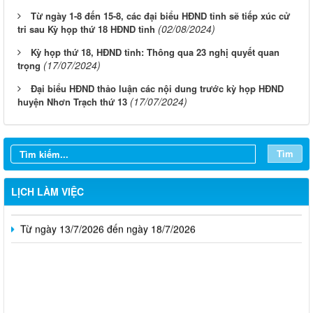
Từ ngày 1-8 đến 15-8, các đại biểu HĐND tỉnh sẽ tiếp xúc cử
(02/08/2024)
tri sau Kỳ họp thứ 18 HĐND tỉnh
Kỳ họp thứ 18, HĐND tỉnh: Thông qua 23 nghị quyết quan
(17/07/2024)
trọng
Đại biểu HĐND thảo luận các nội dung trước kỳ họp HĐND
(17/07/2024)
huyện Nhơn Trạch thứ 13
Từ ngày 10/8/2026 đến ngày 16/8/2026
Từ ngày 03/8/2026 đến ngày 09/8/2026
Tìm
Từ ngày 27/7/2026 đến ngày 02/8/2026
Từ ngày 20/7/2026 đến ngày 26/7/2026
LỊCH LÀM VIỆC
Từ ngày 13/7/2026 đến ngày 18/7/2026