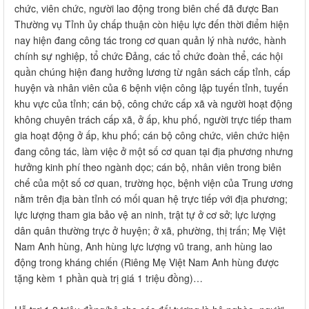
chức, viên chức, người lao động trong biên chế đã được Ban
Thường vụ Tỉnh ủy chấp thuận còn hiệu lực đến thời điểm hiện
nay hiện đang công tác trong cơ quan quản lý nhà nước, hành
chính sự nghiệp, tổ chức Đảng, các tổ chức đoàn thể, các hội
quần chúng hiện đang hưởng lương từ ngân sách cấp tỉnh, cấp
huyện và nhân viên của 6 bệnh viện công lập tuyến tỉnh, tuyến
khu vực của tỉnh; cán bộ, công chức cấp xã và người hoạt động
không chuyên trách cấp xã, ở ấp, khu phố, người trực tiếp tham
gia hoạt động ở ấp, khu phố; cán bộ công chức, viên chức hiện
đang công tác, làm việc ở một số cơ quan tại địa phương nhưng
hưởng kinh phí theo ngành dọc; cán bộ, nhân viên trong biên
chế của một số cơ quan, trường học, bệnh viện của Trung ương
nằm trên địa bàn tỉnh có mối quan hệ trực tiếp với địa phương;
lực lượng tham gia bảo vệ an ninh, trật tự ở cơ sở; lực lượng
dân quân thường trực ở huyện; ở xã, phường, thị trấn; Mẹ Việt
Nam Anh hùng, Anh hùng lực lượng vũ trang, anh hùng lao
động trong kháng chiến (Riêng Mẹ Việt Nam Anh hùng được
tặng kèm 1 phần quà trị giá 1 triệu đồng)…