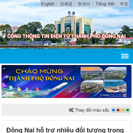
English
日本語
한국어
Tiếng Việt
中文
Thay đổi màu sắc
Đồng Nai hỗ trợ nhiều đối tượng trong