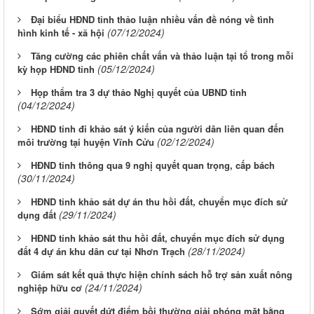
Đại biểu HĐND tỉnh thảo luận nhiều vấn đề nóng về tình
(07/12/2024)
hình kinh tế - xã hội
Tăng cường các phiên chất vấn và thảo luận tại tổ trong mỗi
(05/12/2024)
kỳ họp HĐND tỉnh
Họp thẩm tra 3 dự thảo Nghị quyết của UBND tỉnh
(04/12/2024)
HĐND tỉnh đi khảo sát ý kiến của người dân liên quan đến
(02/12/2024)
môi trường tại huyện Vĩnh Cửu
HĐND tỉnh thông qua 9 nghị quyết quan trọng, cấp bách
(30/11/2024)
HĐND tỉnh khảo sát dự án thu hồi đất, chuyển mục đích sử
(29/11/2024)
dụng đất
HĐND tỉnh khảo sát thu hồi đất, chuyển mục đích sử dụng
(28/11/2024)
đất 4 dự án khu dân cư tại Nhơn Trạch
Giám sát kết quả thực hiện chính sách hỗ trợ sản xuất nông
(24/11/2024)
nghiệp hữu cơ
Sớm giải quyết dứt điểm bồi thường giải phóng mặt bằng