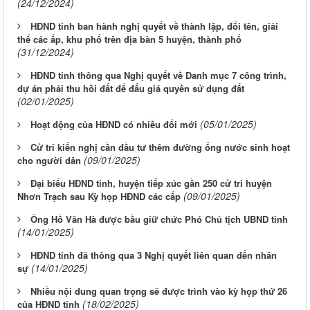
(24/12/2024)
HĐND tỉnh ban hành nghị quyết về thành lập, đổi tên, giải
thể các ấp, khu phố trên địa bàn 5 huyện, thành phố
(31/12/2024)
HĐND tỉnh thông qua Nghị quyết về Danh mục 7 công trình,
dự án phải thu hồi đất để đấu giá quyền sử dụng đất
(02/01/2025)
(05/01/2025)
Hoạt động của HĐND có nhiều đổi mới
Cử tri kiến nghị cần đầu tư thêm đường ống nước sinh hoạt
(09/01/2025)
cho người dân
Đại biểu HĐND tỉnh, huyện tiếp xúc gần 250 cử tri huyện
(09/01/2025)
Nhơn Trạch sau Kỳ họp HĐND các cấp
Ông Hồ Văn Hà được bầu giữ chức Phó Chủ tịch UBND tỉnh
(14/01/2025)
HĐND tỉnh đã thông qua 3 Nghị quyết liên quan đến nhân
(14/01/2025)
sự
Nhiều nội dung quan trọng sẽ được trình vào kỳ họp thứ 26
(18/02/2025)
của HĐND tỉnh