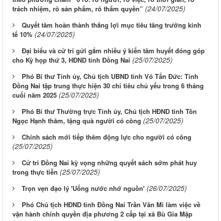
(24/07/2025)
trách nhiệm, rõ sản phẩm, rõ thẩm quyền”
Quyết tâm hoàn thành thắng lợi mục tiêu tăng trưởng kinh
(24/07/2025)
tế 10%
Đại biểu và cử tri gửi gắm nhiều ý kiến tâm huyết đóng góp
(25/07/2025)
cho Kỳ họp thứ 3, HĐND tỉnh Đồng Nai
Phó Bí thư Tỉnh ủy, Chủ tịch UBND tỉnh Võ Tấn Đức: Tỉnh
Đồng Nai tập trung thực hiện 30 chỉ tiêu chủ yếu trong 6 tháng
(25/07/2025)
cuối năm 2025
Phó Bí thư Thường trực Tỉnh ủy, Chủ tịch HĐND tỉnh Tôn
(25/07/2025)
Ngọc Hạnh thăm, tặng quà người có công
Chính sách mới tiếp thêm động lực cho người có công
(25/07/2025)
Cử tri Đồng Nai kỳ vọng những quyết sách sớm phát huy
(25/07/2025)
trong thực tiễn
(26/07/2025)
Trọn vẹn đạo lý 'Uống nước nhớ nguồn'
Phó Chủ tịch HĐND tỉnh Đồng Nai Trần Văn Mi làm việc về
vận hành chính quyền địa phương 2 cấp tại xã Bù Gia Mập