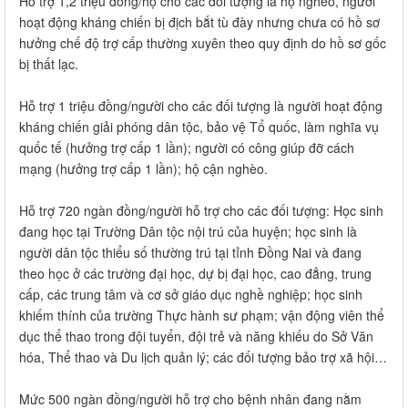
Hỗ trợ 1,2 triệu đồng/hộ cho các đối tượng là hộ nghèo, người
hoạt động kháng chiến bị địch bắt tù đày nhưng chưa có hồ sơ
hưởng chế độ trợ cấp thường xuyên theo quy định do hồ sơ gốc
bị thất lạc.
Hỗ trợ 1 triệu đồng/người cho các đối tượng là người hoạt động
kháng chiến giải phóng dân tộc, bảo vệ Tổ quốc, làm nghĩa vụ
quốc tế (hưởng trợ cấp 1 lần); người có công giúp đỡ cách
mạng (hưởng trợ cấp 1 lần); hộ cận nghèo.
Hỗ trợ 720 ngàn đồng/người hỗ trợ cho các đối tượng: Học sinh
đang học tại Trường Dân tộc nội trú của huyện; học sinh là
người dân tộc thiểu số thường trú tại tỉnh Đồng Nai và đang
theo học ở các trường đại học, dự bị đại học, cao đẳng, trung
cấp, các trung tâm và cơ sở giáo dục nghề nghiệp; học sinh
khiếm thính của trường Thực hành sư phạm; vận động viên thể
dục thể thao trong đội tuyển, đội trẻ và năng khiếu do Sở Văn
hóa, Thể thao và Du lịch quản lý; các đối tượng bảo trợ xã hội…
Mức 500 ngàn đồng/người hỗ trợ cho bệnh nhân đang nằm