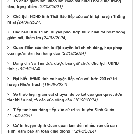
Tổ chức giám sát, khảo sát khảo sát nhiều nội dung trọng
(27/08/2024)
tâm, trọng điểm
Chủ tịch HĐND tỉnh Thái Bảo tiếp xúc cử tri tại huyện Thống
(24/08/2024)
Nhất
Các ban HĐND tỉnh, huyện phối hợp thực hiện tốt hoạt động
(24/08/2024)
giám sát, thẩm tra
Quan điểm của tỉnh là đặt quyền lợi chính đáng, hợp pháp
(23/08/2024)
của người dân lên hàng đầu
Đồng chí Võ Tấn Đức được bầu giữ chức Chủ tịch UBND
(19/08/2024)
tỉnh
Đại biểu HĐND tỉnh và huyện tiếp xúc với hơn 200 cử tri
(16/08/2024)
huyện Nhơn Trạch
Sẽ thực hiện giám sát chuyên đề về kết quả giải quyết đơn
(16/08/2024)
thư khiếu nại, tố cáo của công dân
Tiếp tục hoạt động tiếp xúc cử tri tại huyện Định Quán
(14/08/2024)
Cử tri huyện Định Quán quan tâm đến nhiều vấn đề dân
(12/08/2024)
sinh, đảm bảo an toàn giao thông