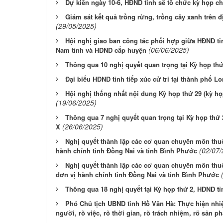
Dự kiến ngày 10-6, HĐND tỉnh sẽ tổ chức kỳ họp c
Giám sát kết quả trồng rừng, trồng cây xanh trên đ
(29/05/2025)
Hội nghị giao ban công tác phối hợp giữa HĐND tỉ
(06/06/2025)
Nam tỉnh và HĐND cấp huyện
Thông qua 10 nghị quyết quan trọng tại Kỳ họp th
Đại biểu HĐND tỉnh tiếp xúc cử tri tại thành phố 
Hội nghị thống nhất nội dung Kỳ họp thứ 29 (kỳ h
(19/06/2025)
Thông qua 7 nghị quyết quan trọng tại Kỳ họp thứ
(26/06/2025)
X
Nghị quyết thành lập các cơ quan chuyên môn thu
(02/07/
hành chính tỉnh Đồng Nai và tỉnh Bình Phước
Nghị quyết thành lập các cơ quan chuyên môn thu
đơn vị hành chính tỉnh Đồng Nai và tỉnh Bình Phước
Thông qua 18 nghị quyết tại Kỳ họp thứ 2, HĐND t
Phó Chủ tịch UBND tỉnh Hồ Văn Hà: Thực hiện nhi
người, rõ việc, rõ thời gian, rõ trách nhiệm, rõ sản 