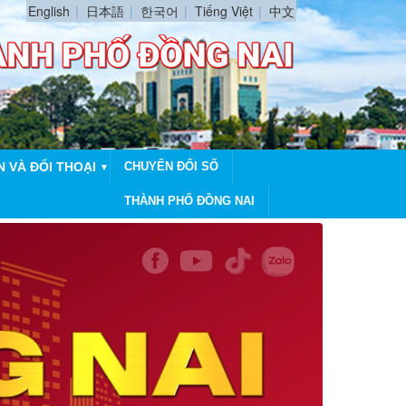
English
日本語
한국어
Tiếng Việt
中文
N VÀ ĐỐI THOẠI
CHUYỂN ĐỔI SỐ
▼
THÀNH PHỐ ĐỒNG NAI