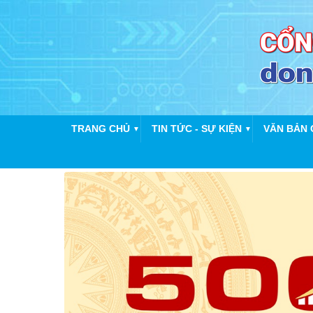
TRANG CHỦ
TIN TỨC - SỰ KIỆN
VĂN BẢN 
▼
▼