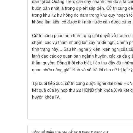
dân tại xã Quảng Tiến; cần đẩy nhanh tiến độ sữa c
buôn bán nhất là trong dịp tết sắp đến. Cử tri cũng
trong khu 72 hư hỏng do nằm trong khu quy hoạch t
không làm kiên cố được thì nhà nước cần được cứng h
Cử tri cũng phản ánh tình trạng giải quyết về tranh c
chậm; các vụ tham nhũng lớn xảy ra đề nghị Chính p
tình trạng này… Sau khi nghe ý kiến, kiến nghị của cử
lãnh đạo các cơ quan ban ngành huyện, các xã đã giải
thẩm quyền. Đồng thời cho biết, tiếp thu đầy đủ những
quan chức năng giải trình và sẽ trả lời cho cử trị tại kỳ
Tại buổi tiếp xúc, cử tri cũng được nghe đại biểu HĐND
kết quả của kỳ họp thứ 22 HĐND tỉnh khóa X và kết 
huyện khóa IV.
Tổng số điểm của bài viết là: 0 trong 0 đánh giá