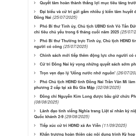
Quyết tâm hoàn thành thắng lợi mục tiêu tăng trư
Đại biểu và cử tri gửi gắm nhiều ý kiến tâm huyết
(25/07/2025)
Đồng Nai
Phó Bí thư Tỉnh ủy, Chủ tịch UBND tỉnh Võ Tấn Đức
(25/07/
chỉ tiêu chủ yếu trong 6 tháng cuối năm 2025
Phó Bí thư Thường trực Tỉnh ủy, Chủ tịch HĐND t
(25/07/2025)
người có công
Chính sách mới tiếp thêm động lực cho người có
Cử tri Đồng Nai kỳ vọng những quyết sách sớm phá
(26/07/20
Trọn vẹn đạo lý 'Uống nước nhớ nguồn'
Phó Chủ tịch HĐND tỉnh Đồng Nai Trần Văn Mi làm 
(02/08/2025)
phương 2 cấp tại xã Bù Gia Mập
Đồng chí Nguyễn Kim Long được bầu giữ chức Ph
(08/08/2025)
Lãnh đạo tỉnh viếng Nghĩa trang Liệt sĩ nhân kỷ 
(29/08/2025)
Quốc khánh 2-9
(11/09/2025)
Tiếp xúc cử tri HĐND xã An Viễn
Khẩn trương hoàn thiện các nội dung trình Kỳ h