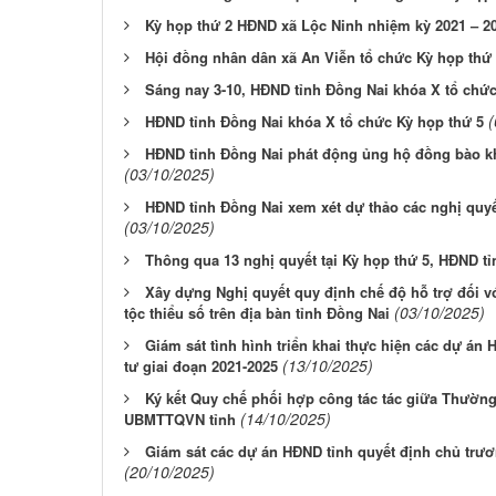
Kỳ họp thứ 2 HĐND xã Lộc Ninh nhiệm kỳ 2021 – 2
Hội đồng nhân dân xã An Viễn tổ chức Kỳ họp thứ 
Sáng nay 3-10, HĐND tỉnh Đồng Nai khóa X tổ chức
(
HĐND tỉnh Đồng Nai khóa X tổ chức Kỳ họp thứ 5
HĐND tỉnh Đồng Nai phát động ủng hộ đồng bào k
(03/10/2025)
HĐND tỉnh Đồng Nai xem xét dự thảo các nghị quyết
(03/10/2025)
Thông qua 13 nghị quyết tại Kỳ họp thứ 5, HĐND t
Xây dựng Nghị quyết quy định chế độ hỗ trợ đối v
(03/10/2025)
tộc thiểu số trên địa bàn tỉnh Đồng Nai
Giám sát tình hình triển khai thực hiện các dự án
(13/10/2025)
tư giai đoạn 2021-2025
Ký kết Quy chế phối hợp công tác tác giữa Th
(14/10/2025)
UBMTTQVN tỉnh
Giám sát các dự án HĐND tỉnh quyết định chủ trươ
(20/10/2025)