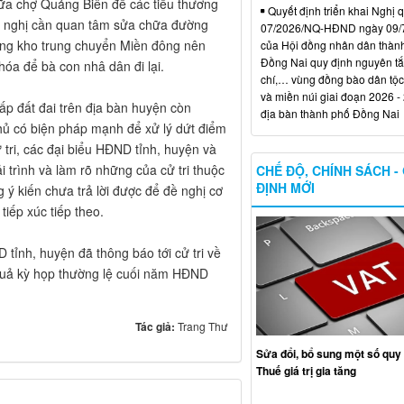
hữa chợ Quảng Biên để các tiểu thương
Quyết định triển khai Nghị 
 đề nghị cần quan tâm sửa chữa đường
07/2026/NQ-HĐND ngày 09/
ổng kho trung chuyển Miền đông nên
của Hội đồng nhân dân thàn
Đồng Nai quy định nguyên tắc
óa để bà con nhâ dân đi lại.
chí,… vùng đồng bào dân tộc
và miền núi giai đoạn 2026 -
hấp đất đai trên địa bàn huyện còn
địa bàn thành phố Đồng Nai
hủ có biện pháp mạnh để xử lý dứt điểm
 tri, các đại biểu HĐND tỉnh, huyện và
 trình và làm rõ những của cử tri thuộc
CHẾ ĐỘ, CHÍNH SÁCH -
ĐỊNH MỚI
 ý kiến chưa trả lời được để đề nghị cơ
 tiếp xúc tiếp theo.
 tỉnh, huyện đã thông báo tới cử tri về
quả kỳ họp thường lệ cuối năm HĐND
Tác giả:
Trang Thư
Sửa đổi, bổ sung một số quy 
Thuế giá trị gia tăng