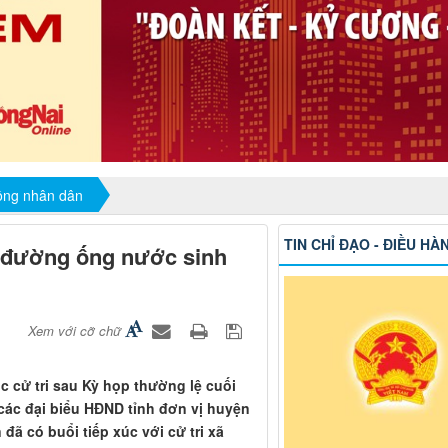
đồng nhân dân
TIN CHỈ ĐẠO - ĐIỀU HÀ
m đường ống nước sinh
Xem với cỡ chữ
c cử tri sau Kỳ họp thường lệ cuối
ác đại biểu HĐND tỉnh đơn vị huyện
ã có buổi tiếp xúc với cử tri xã