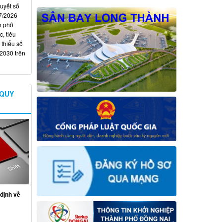
quyết số
7/2026
h phố
, tiêu
 thiểu số
 2030 trên
 QUY
định về