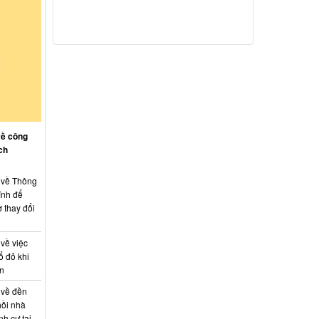
về công
ch
: về Thông
ính để
 thay đổi
 về việc
ổ đỏ khi
án
 về đền
hồi nhà
nh cư tại