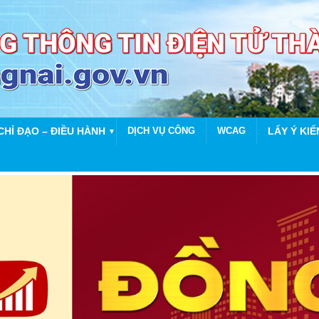
CHỈ ĐẠO – ĐIỀU HÀNH
DỊCH VỤ CÔNG
WCAG
LẤY Ý KIẾ
▼