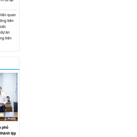
 liên quan
hông trên
 các
 dự án
ng trên
h phố
thành lập