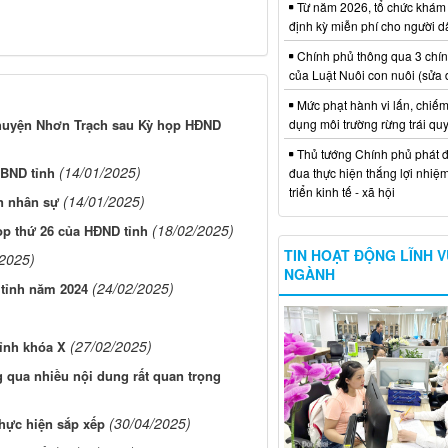
Từ năm 2026, tổ chức khám
định kỳ miễn phí cho người d
Chính phủ thông qua 3 chí
của Luật Nuôi con nuôi (sửa 
Mức phạt hành vi lấn, chiếm
i huyện Nhơn Trạch sau Kỳ họp HĐND
dụng môi trường rừng trái qu
Thủ tướng Chính phủ phát đ
(14/01/2025)
BND tỉnh
đua thực hiện thắng lợi nhiệ
triển kinh tế - xã hội
(14/01/2025)
n nhân sự
(18/02/2025)
ọp thứ 26 của HĐND tỉnh
TIN HOẠT ĐỘNG LĨNH 
/2025)
NGÀNH
(24/02/2025)
 tỉnh năm 2024
(27/02/2025)
ỉnh khóa X
g qua nhiều nội dung rất quan trọng
(30/04/2025)
hực hiện sắp xếp