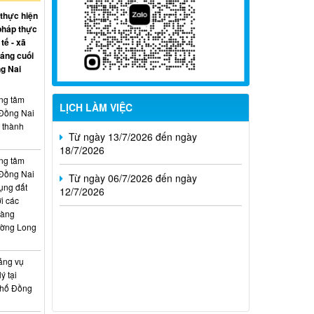
09/8/2026
 thực hiện
pháp thực
Từ ngày 27/7/2026 đến ngày
tế - xã
02/8/2026
háng cuối
g Nai
Từ ngày 20/7/2026 đến ngày
26/7/2026
ung tâm
LỊCH LÀM VIỆC
 Đồng Nai
Từ ngày 13/7/2026 đến ngày
, thành
18/7/2026
Từ ngày 06/7/2026 đến ngày
ung tâm
12/7/2026
 Đồng Nai
ụng đất
i các
hàng
ường Long
ảng vụ
ý tại
phố Đồng