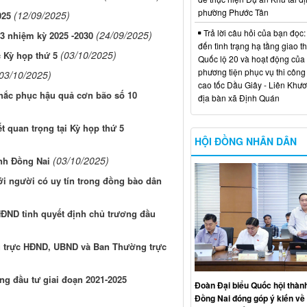
phường Phước Tân
(12/09/2025)
025
Trả lời câu hỏi của bạn đọc:
(24/09/2025)
3 nhiệm kỳ 2025 -2030
đến tình trạng hạ tầng giao t
(03/10/2025)
 Kỳ họp thứ 5
Quốc lộ 20 và hoạt động của
phương tiện phục vụ thi công
03/10/2025)
cao tốc Dầu Giây - Liên Khươ
hắc phục hậu quả cơn bão số 10
địa bàn xã Định Quán
 quan trọng tại Kỳ họp thứ 5
HỘI ĐỒNG NHÂN DÂN
(03/10/2025)
ỉnh Đồng Nai
ới người có uy tín trong đồng bào dân
 HĐND tỉnh quyết định chủ trương đầu
ường trực HĐND, UBND và Ban Thường trực
ng đầu tư giai đoạn 2021-2025
Đoàn Đại biểu Quốc hội thàn
Đồng Nai đóng góp ý kiến về 