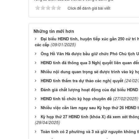
Click để đánh giá bài viết
Những tin mới hơn
Đại biểu HĐND tỉnh, huyện tiếp xúc gần 250 cử tr
(09/01/2025)
các cấp
Ông Hồ Văn Hà được bầu giữ chức Phó Chủ tịch U
HĐND tỉnh đã thông qua 3 Nghị quyết liên quan đế
Nhiều nội dung quan trọng sẽ được trình vào kỳ h
(24/02
HĐND tỉnh thẩm tra dự thảo các nghị quyết
Đánh giá chất lượng hoạt động của đại biểu HĐND
(27/02/2025)
HĐND tỉnh tổ chức kỳ họp chuyên đề
Nhiều việc cần làm ngay sau Kỳ họp thứ 26 HĐND t
Kỳ họp thứ 27 HĐND tỉnh (khóa X) đã xem xét thôn
(29/04/2025)
Toàn tỉnh có 2 phường và 3 xã giữ nguyên không t