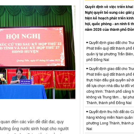
Quyết định về việc triển khai
Nghị quyết bổ sung các giải 
hiện kế hoạch phát triển kinh 
hội, quốc phòng - an ninh 6 t
năm 2026 của thành phố Đồn
Quyết định giao đất cho Tr
Phát triển quỹ đất thành phố
quản lý tại phường Trấn Biên
phố Đồng Nai
Quyết định giao đất cho Tr
Phát triển quỹ đất thành phố
thực hiện đấu giá quyền sử d
để lựa chọn nhà đầu tư đối vớ
công trình: Thành phố cảng 
không và Trung tâm… tại ph
Thành, thành phố Đồng Nai
Quyết định thu hồi đất do C
hàng không miền Nam quản l
ên quan đến các vấn đề đất đai, quy
phường Long Thành, thành 
đường ống nước sinh hoạt cho người
Nai