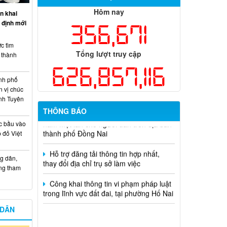
Hôm nay
n khai
Thông báo tuyển chọn tổ chức và cá
 định mới
356,671
nhân chủ trì thực hiện nhiệm vụ khoa
học và công nghệ cấp thành phố sử
c tìm
dụng ngân sách nhà nước đặt hàng thực
Tổng lượt truy cập
i thành
hiện năm 2026 (đợt 1) lần 3
626,857,116
Kế hoạch Thông tin, tuyên truyền triển
nh phố
khai Kế hoạch Khám sức khỏe định kỳ
n vị chúc
hoặc khám sàng lọc miễn phí ít nhất mỗi
nh Tuyên
năm một lần cho người dân trên địa bàn
THÔNG BÁO
thành phố Đồng Nai
c bầu vào
 đỏ Việt
Hỗ trợ đăng tải thông tin hợp nhất,
thay đổi địa chỉ trụ sở làm việc
g dân,
Công khai thông tin vi phạm pháp luật
ống tham
trong lĩnh vực đất đai, tại phường Hố Nai
 DÂN