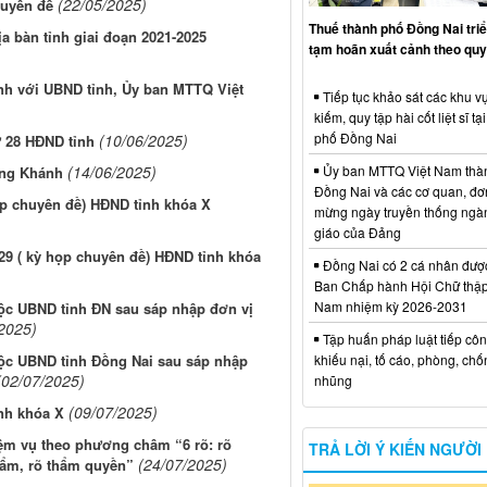
(22/05/2025)
huyên đề
Thuế thành phố Đồng Nai triể
ịa bàn tỉnh giai đoạn 2021-2025
tạm hoãn xuất cảnh theo quy
nh với UBND tỉnh, Ủy ban MTTQ Việt
Tiếp tục khảo sát các khu vự
kiếm, quy tập hài cốt liệt sĩ tạ
phố Đồng Nai
(10/06/2025)
ứ 28 HĐND tỉnh
(14/06/2025)
Ủy ban MTTQ Việt Nam thà
Long Khánh
Đồng Nai và các cơ quan, đơ
ọp chuyên đề) HĐND tỉnh khóa X
mừng ngày truyền thống ngà
giáo của Đảng
 29 ( kỳ họp chuyên đề) HĐND tỉnh khóa
Đồng Nai có 2 cá nhân đượ
Ban Chấp hành Hội Chữ thập
Nam nhiệm kỳ 2026-2031
ộc UBND tỉnh ĐN sau sáp nhập đơn vị
2025)
Tập huấn pháp luật tiếp côn
ộc UBND tỉnh Đồng Nai sau sáp nhập
khiếu nại, tố cáo, phòng, ch
(02/07/2025)
nhũng
(09/07/2025)
ỉnh khóa X
ệm vụ theo phương châm “6 rõ: rõ
TRẢ LỜI Ý KIẾN NGƯỜI
(24/07/2025)
phẩm, rõ thẩm quyền”