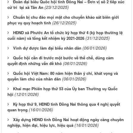
Đoàn đại biểu Quốc hội tỉnh Đồng Nai – Đơn vị số 2 tiếp xúc
(23/12/2025)
cử tri tại xã Tân An
Chuẩn bị chu đáo mọi mặt cho chuyến khảo sát biên giới
(26/12/2025)
phục vụ quy hoạch tỉnh
HĐND xã Phước An tổ chức kỳ họp thứ 4 (kỳ họp thường lệ
(31/12/2025)
cuối năm) và tổng kết nhiệm kỳ 2021-2026
(06/01/2026)
Vinh dự được làm đại biểu nhân dân
Quốc hội cần đi trước một bước về thể chế, dũng cảm
(06/01/2026)
quyết định những vấn đề khó
Quốc hội Việt Nam: 80 năm hiện thân ý chí, khát vọng và
(06/01/2026)
quyền làm chủ của nhân dân
Khai mạc Phiên họp thứ 53 của Ủy ban Thường vụ Quốc
(12/01/2026)
hội
Kỳ họp thứ 9, HĐND tỉnh Đồng Nai thông qua 4 nghị quyết
(16/01/2026)
quan trọng
Xây dựng HĐND tỉnh Đồng Nai hoạt động ngày càng chuyên
(16/01/2026)
nghiệp, hiện đại, hiệu lực, hiệu quả