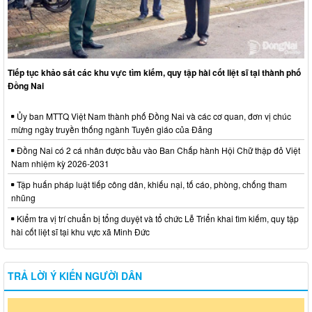
Tiếp tục khảo sát các khu vực tìm kiếm, quy tập hài cốt liệt sĩ tại thành phố
Đồng Nai
Ủy ban MTTQ Việt Nam thành phố Đồng Nai và các cơ quan, đơn vị chúc
mừng ngày truyền thống ngành Tuyên giáo của Đảng
Đồng Nai có 2 cá nhân được bầu vào Ban Chấp hành Hội Chữ thập đỏ Việt
Nam nhiệm kỳ 2026-2031
Tập huấn pháp luật tiếp công dân, khiếu nại, tố cáo, phòng, chống tham
nhũng
Kiểm tra vị trí chuẩn bị tổng duyệt và tổ chức Lễ Triển khai tìm kiếm, quy tập
hài cốt liệt sĩ tại khu vực xã Minh Đức
TRẢ LỜI Ý KIẾN NGƯỜI DÂN