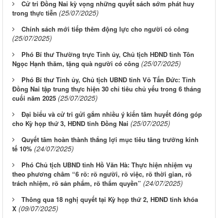
Cử tri Đồng Nai kỳ vọng những quyết sách sớm phát huy
(25/07/2025)
trong thực tiễn
Chính sách mới tiếp thêm động lực cho người có công
(25/07/2025)
Phó Bí thư Thường trực Tỉnh ủy, Chủ tịch HĐND tỉnh Tôn
(25/07/2025)
Ngọc Hạnh thăm, tặng quà người có công
Phó Bí thư Tỉnh ủy, Chủ tịch UBND tỉnh Võ Tấn Đức: Tỉnh
Đồng Nai tập trung thực hiện 30 chỉ tiêu chủ yếu trong 6 tháng
(25/07/2025)
cuối năm 2025
Đại biểu và cử tri gửi gắm nhiều ý kiến tâm huyết đóng góp
(25/07/2025)
cho Kỳ họp thứ 3, HĐND tỉnh Đồng Nai
Quyết tâm hoàn thành thắng lợi mục tiêu tăng trưởng kinh
(24/07/2025)
tế 10%
Phó Chủ tịch UBND tỉnh Hồ Văn Hà: Thực hiện nhiệm vụ
theo phương châm “6 rõ: rõ người, rõ việc, rõ thời gian, rõ
(24/07/2025)
trách nhiệm, rõ sản phẩm, rõ thẩm quyền”
Thông qua 18 nghị quyết tại Kỳ họp thứ 2, HĐND tỉnh khóa
(09/07/2025)
X