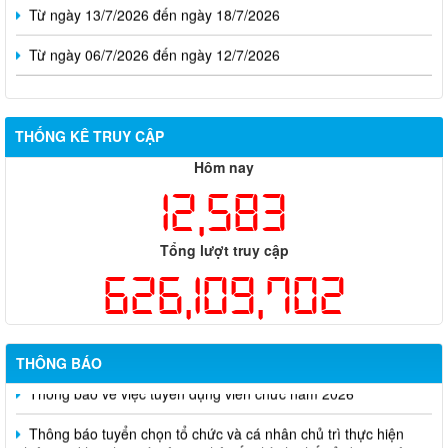
Từ ngày 06/7/2026 đến ngày 12/7/2026
THỐNG KÊ TRUY CẬP
Hôm nay
12,583
Tổng lượt truy cập
626,109,702
Thông báo về việc tuyển dụng viên chức năm 2026
THÔNG BÁO
Thông báo tuyển chọn tổ chức và cá nhân chủ trì thực hiện
nhiệm vụ khoa học và công nghệ cấp thành phố sử dụng ngân
sách nhà nước đặt hàng thực hiện năm 2026 (đợt 1) lần 3