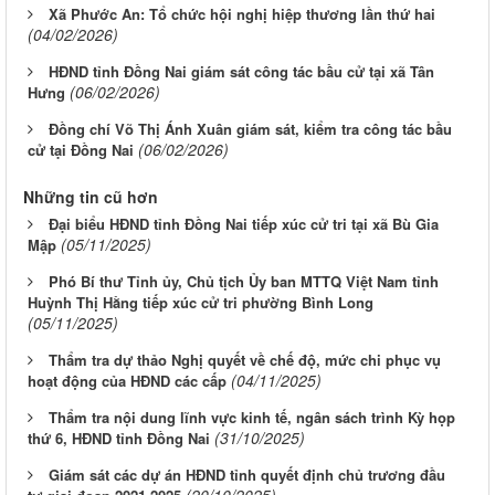
Xã Phước An: Tổ chức hội nghị hiệp thương lần thứ hai
(04/02/2026)
HĐND tỉnh Đồng Nai giám sát công tác bầu cử tại xã Tân
(06/02/2026)
Hưng
Đồng chí Võ Thị Ánh Xuân giám sát, kiểm tra công tác bầu
(06/02/2026)
cử tại Đồng Nai
Những tin cũ hơn
Đại biểu HĐND tỉnh Đồng Nai tiếp xúc cử tri tại xã Bù Gia
(05/11/2025)
Mập
Phó Bí thư Tỉnh ủy, Chủ tịch Ủy ban MTTQ Việt Nam tỉnh
Huỳnh Thị Hằng tiếp xúc cử tri phường Bình Long
(05/11/2025)
Thẩm tra dự thảo Nghị quyết về chế độ, mức chi phục vụ
(04/11/2025)
hoạt động của HĐND các cấp
Thẩm tra nội dung lĩnh vực kinh tế, ngân sách trình Kỳ họp
(31/10/2025)
thứ 6, HĐND tỉnh Đồng Nai
Giám sát các dự án HĐND tỉnh quyết định chủ trương đầu