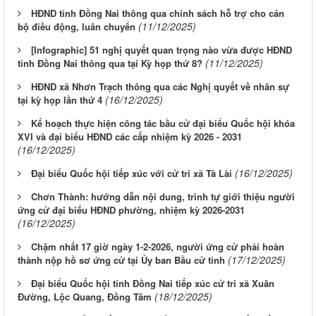
HĐND tỉnh Đồng Nai thông qua chính sách hỗ trợ cho cán
(11/12/2025)
bộ điều động, luân chuyển
[Infographic] 51 nghị quyết quan trọng nào vừa được HĐND
(11/12/2025)
tỉnh Đồng Nai thông qua tại Kỳ họp thứ 8?
HĐND xã Nhơn Trạch thông qua các Nghị quyết về nhân sự
(16/12/2025)
tại kỳ họp lần thứ 4
Kế hoạch thực hiện công tác bầu cử đại biểu Quốc hội khóa
XVI và đại biểu HĐND các cấp nhiệm kỳ 2026 - 2031
(16/12/2025)
(16/12/2025)
Đại biểu Quốc hội tiếp xúc với cử tri xã Tà Lài
Chơn Thành: hướng dẫn nội dung, trình tự giới thiệu người
ứng cử đại biểu HĐND phường, nhiệm kỳ 2026-2031
(16/12/2025)
Chậm nhất 17 giờ ngày 1-2-2026, người ứng cử phải hoàn
(17/12/2025)
thành nộp hồ sơ ứng cử tại Ủy ban Bầu cử tỉnh
Đại biểu Quốc hội tỉnh Đồng Nai tiếp xúc cử tri xã Xuân
(18/12/2025)
Đường, Lộc Quang, Đồng Tâm