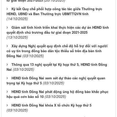
(20/10/2025)
tư giai đoạn 2021-2025
Ký kết Quy chế phối hợp công tác tác giữa Thường trực
HĐND, UBND và Ban Thường trực UBMTTQVN tỉnh
(14/10/2025)
Giám sát tình hình triển khai thực hiện các dự án HĐND tỉnh
quyết định chủ trương đầu tư giai đoạn 2021-2025
(13/10/2025)
Xây dựng Nghị quyết quy định chế độ hỗ trợ đối với người
có uy tín trong đồng bào dân tộc thiểu số trên địa bàn tỉnh
(03/10/2025)
Đồng Nai
Thông qua 13 nghị quyết tại Kỳ họp thứ 5, HĐND tỉnh Đồng
(03/10/2025)
Nai
HĐND tỉnh Đồng Nai xem xét dự thảo các nghị quyết quan
(03/10/2025)
trọng tại Kỳ họp thứ 5
HĐND tỉnh Đồng Nai phát động ủng hộ đồng bào khắc phục
(03/10/2025)
hậu quả cơn bão số 10
HĐND tỉnh Đồng Nai khóa X tổ chức Kỳ họp thứ 5
(03/10/2025)