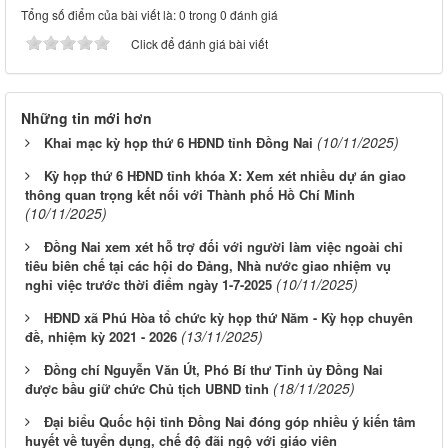
Tổng số điểm của bài viết là: 0 trong 0 đánh giá
Click để đánh giá bài viết
Những tin mới hơn
(10/11/2025)
Khai mạc kỳ họp thứ 6 HĐND tỉnh Đồng Nai
Kỳ họp thứ 6 HĐND tỉnh khóa X: Xem xét nhiều dự án giao
thông quan trọng kết nối với Thành phố Hồ Chí Minh
(10/11/2025)
Đồng Nai xem xét hỗ trợ đối với người làm việc ngoài chỉ
tiêu biên chế tại các hội do Đảng, Nhà nước giao nhiệm vụ
(10/11/2025)
nghỉ việc trước thời điểm ngày 1-7-2025
HĐND xã Phú Hòa tổ chức kỳ họp thứ Năm - Kỳ họp chuyên
(13/11/2025)
đề, nhiệm kỳ 2021 - 2026
Đồng chí Nguyễn Văn Út, Phó Bí thư Tỉnh ủy Đồng Nai
(18/11/2025)
được bầu giữ chức Chủ tịch UBND tỉnh
Đại biểu Quốc hội tỉnh Đồng Nai đóng góp nhiều ý kiến tâm
huyết về tuyển dụng, chế độ đãi ngộ với giáo viên