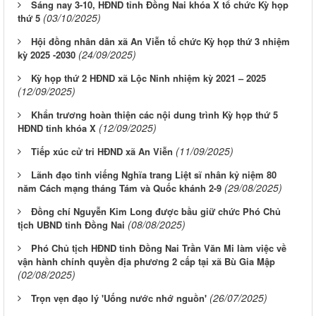
Sáng nay 3-10, HĐND tỉnh Đồng Nai khóa X tổ chức Kỳ họp
(03/10/2025)
thứ 5
Hội đồng nhân dân xã An Viễn tổ chức Kỳ họp thứ 3 nhiệm
(24/09/2025)
kỳ 2025 -2030
Kỳ họp thứ 2 HĐND xã Lộc Ninh nhiệm kỳ 2021 – 2025
(12/09/2025)
Khẩn trương hoàn thiện các nội dung trình Kỳ họp thứ 5
(12/09/2025)
HĐND tỉnh khóa X
(11/09/2025)
Tiếp xúc cử tri HĐND xã An Viễn
Lãnh đạo tỉnh viếng Nghĩa trang Liệt sĩ nhân kỷ niệm 80
(29/08/2025)
năm Cách mạng tháng Tám và Quốc khánh 2-9
Đồng chí Nguyễn Kim Long được bầu giữ chức Phó Chủ
(08/08/2025)
tịch UBND tỉnh Đồng Nai
Phó Chủ tịch HĐND tỉnh Đồng Nai Trần Văn Mi làm việc về
vận hành chính quyền địa phương 2 cấp tại xã Bù Gia Mập
(02/08/2025)
(26/07/2025)
Trọn vẹn đạo lý 'Uống nước nhớ nguồn'