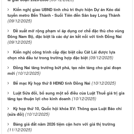
Kiến nghị giao UBND tỉnh chủ trì thực hiện Dự án Kéo dài
tuyến metro Bến Thành - Suối Tiên đến Sân bay Long Thành
(09/12/2025)
Đề xuất mở rộng phạm vi áp dụng cơ chế đặc thù cho vùng
Đông Nam Bộ, đặc biệt là các dự án kết nối với tỉnh Đồng Nai
(09/12/2025)
Kiến nghị công trình cấp đặc biệt cầu Cát Lái được lựa
(09/12/2025)
chọn nhà đầu tư trong trường hợp đặc biệt
Đồng Nai tăng trưởng bứt phá, tạo nền tảng cho giai đoạn
(10/12/2025)
mới
(10/12/2025)
Bế mạc Kỳ họp thứ 8 HĐND tỉnh Đồng Nai
Luật Sửa đổi, bổ sung một số điều của Luật Thuế giá trị gia
(10/12/2025)
tăng tạo thuận lợi cho kinh doanh
Kỳ họp thứ 10, Quốc hội khóa XV: Thông qua Luật Báo chí
(10/12/2025)
(sửa đổi)
Bảng giá đất năm 2026 tiệm cận hơn với giá thị trường
(11/12/2025)