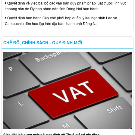
Quyết định về việc bãi bỏ các văn bản quy phạm pháp luật thuộc lĩnh vực
khoáng sản do Ủy ban nhân dân tỉnh Đồng Nai ban hành
Quyết định ban hành Quy chế phối hợp quản lý lưu học sinh Lào và
Campuchia đến học tập trên địa bàn thành phố Đồng Nai
CHẾ ĐỘ, CHÍNH SÁCH - QUY ĐỊNH MỚI
Sửa đổi, bổ sung một số quy định về Thuế giá trị gia tăng