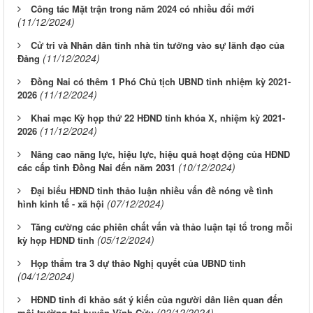
Công tác Mặt trận trong năm 2024 có nhiều đổi mới
(11/12/2024)
Cử tri và Nhân dân tỉnh nhà tin tưởng vào sự lãnh đạo của
(11/12/2024)
Đảng
Đồng Nai có thêm 1 Phó Chủ tịch UBND tỉnh nhiệm kỳ 2021-
(11/12/2024)
2026
Khai mạc Kỳ họp thứ 22 HĐND tỉnh khóa X, nhiệm kỳ 2021-
(11/12/2024)
2026
Nâng cao năng lực, hiệu lực, hiệu quả hoạt động của HĐND
(10/12/2024)
các cấp tỉnh Đồng Nai đến năm 2031
Đại biểu HĐND tỉnh thảo luận nhiều vấn đề nóng về tình
(07/12/2024)
hình kinh tế - xã hội
Tăng cường các phiên chất vấn và thảo luận tại tổ trong mỗi
(05/12/2024)
kỳ họp HĐND tỉnh
Họp thẩm tra 3 dự thảo Nghị quyết của UBND tỉnh
(04/12/2024)
HĐND tỉnh đi khảo sát ý kiến của người dân liên quan đến
(02/12/2024)
môi trường tại huyện Vĩnh Cửu