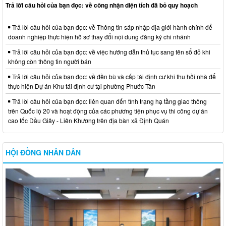
Trả lời câu hỏi của bạn đọc: về công nhận diện tích đã bỏ quy hoạch
Trả lời câu hỏi của bạn đọc: về Thông tin sáp nhập địa giới hành chính để
doanh nghiệp thực hiện hồ sơ thay đổi nội dung đăng ký chi nhánh
Trả lời câu hỏi của bạn đọc: về việc hướng dẫn thủ tục sang tên sổ đỏ khi
không còn thông tin người bán
Trả lời câu hỏi của bạn đọc: về đền bù và cấp tái định cư khi thu hồi nhà để
thực hiện Dự án Khu tái định cư tại phường Phước Tân
Trả lời câu hỏi của bạn đọc: liên quan đến tình trạng hạ tầng giao thông
trên Quốc lộ 20 và hoạt động của các phương tiện phục vụ thi công dự án
cao tốc Dầu Giây - Liên Khương trên địa bàn xã Định Quán
HỘI ĐỒNG NHÂN DÂN