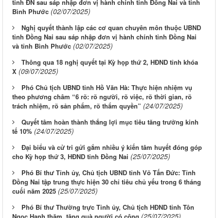
tỉnh ĐN sau sáp nhập đơn vị hành chính tỉnh Đồng Nai và tỉnh
(02/07/2025)
Bình Phước
Nghị quyết thành lập các cơ quan chuyên môn thuộc UBND
tỉnh Đồng Nai sau sáp nhập đơn vị hành chính tỉnh Đồng Nai
(02/07/2025)
và tỉnh Bình Phước
Thông qua 18 nghị quyết tại Kỳ họp thứ 2, HĐND tỉnh khóa
(09/07/2025)
X
Phó Chủ tịch UBND tỉnh Hồ Văn Hà: Thực hiện nhiệm vụ
theo phương châm “6 rõ: rõ người, rõ việc, rõ thời gian, rõ
(24/07/2025)
trách nhiệm, rõ sản phẩm, rõ thẩm quyền”
Quyết tâm hoàn thành thắng lợi mục tiêu tăng trưởng kinh
(24/07/2025)
tế 10%
Đại biểu và cử tri gửi gắm nhiều ý kiến tâm huyết đóng góp
(25/07/2025)
cho Kỳ họp thứ 3, HĐND tỉnh Đồng Nai
Phó Bí thư Tỉnh ủy, Chủ tịch UBND tỉnh Võ Tấn Đức: Tỉnh
Đồng Nai tập trung thực hiện 30 chỉ tiêu chủ yếu trong 6 tháng
(25/07/2025)
cuối năm 2025
Phó Bí thư Thường trực Tỉnh ủy, Chủ tịch HĐND tỉnh Tôn
(25/07/2025)
Ngọc Hạnh thăm, tặng quà người có công