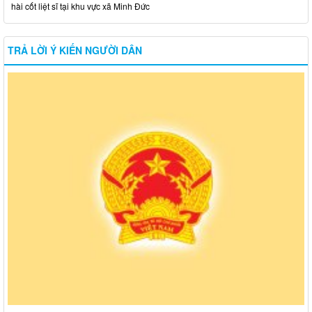
hài cốt liệt sĩ tại khu vực xã Minh Đức
TRẢ LỜI Ý KIẾN NGƯỜI DÂN