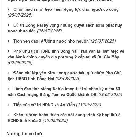
Chính sách mới tiếp thêm động lực cho người có công
(25/07/2025)
Cử tri Đồng Nai kỳ vọng những quyết sách sớm phát huy
(25/07/2025)
trong thực tiễn
(26/07/2025)
Trọn vẹn đạo lý 'Uống nước nhớ nguồn'
Phó Chủ tịch HĐND tỉnh Đồng Nai Trần Văn Mi làm việc về
vận hành chính quyền địa phương 2 cấp tại xã Bù Gia Mập
(02/08/2025)
Đồng chí Nguyễn Kim Long được bầu giữ chức Phó Chủ
(08/08/2025)
tịch UBND tỉnh Đồng Nai
Lãnh đạo tỉnh viếng Nghĩa trang Liệt sĩ nhân kỷ niệm 80
(29/08/2025)
năm Cách mạng tháng Tám và Quốc khánh 2-9
(11/09/2025)
Tiếp xúc cử tri HĐND xã An Viễn
Khẩn trương hoàn thiện các nội dung trình Kỳ họp thứ 5
(12/09/2025)
HĐND tỉnh khóa X
Những tin cũ hơn