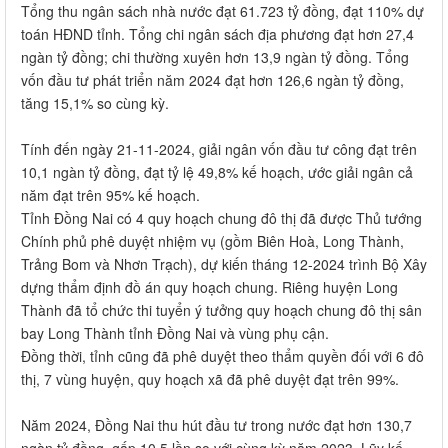
Tổng thu ngân sách nhà nước đạt 61.723 tỷ đồng, đạt 110% dự
toán HĐND tỉnh. Tổng chi ngân sách địa phương đạt hơn 27,4
ngàn tỷ đồng; chi thường xuyên hơn 13,9 ngàn tỷ đồng. Tổng
vốn đầu tư phát triển năm 2024 đạt hơn 126,6 ngàn tỷ đồng,
tăng 15,1% so cùng kỳ.
Tính đến ngày 21-11-2024, giải ngân vốn đầu tư công đạt trên
10,1 ngàn tỷ đồng, đạt tỷ lệ 49,8% kế hoạch, ước giải ngân cả
năm đạt trên 95% kế hoạch.
Tỉnh Đồng Nai có 4 quy hoạch chung đô thị đã được Thủ tướng
Chính phủ phê duyệt nhiệm vụ (gồm Biên Hoà, Long Thành,
Trảng Bom và Nhơn Trạch), dự kiến tháng 12-2024 trình Bộ Xây
dựng thẩm định đồ án quy hoạch chung. Riêng huyện Long
Thành đã tổ chức thi tuyển ý tưởng quy hoạch chung đô thị sân
bay Long Thành tỉnh Đồng Nai và vùng phụ cận.
Đồng thời, tỉnh cũng đã phê duyệt theo thẩm quyền đối với 6 đô
thị, 7 vùng huyện, quy hoạch xã đã phê duyệt đạt trên 99%.
Năm 2024, Đồng Nai thu hút đầu tư trong nước đạt hơn 130,7
ngàn tỷ đồng, gấp 10,5 lần so với cùng kỳ năm 2023. Lũy kế