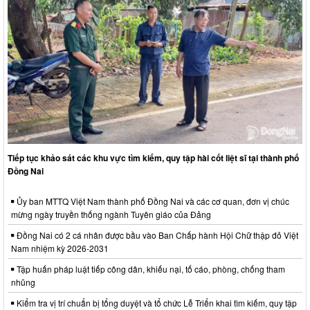
Tiếp tục khảo sát các khu vực tìm kiếm, quy tập hài cốt liệt sĩ tại thành phố
Đồng Nai
Ủy ban MTTQ Việt Nam thành phố Đồng Nai và các cơ quan, đơn vị chúc
mừng ngày truyền thống ngành Tuyên giáo của Đảng
Đồng Nai có 2 cá nhân được bầu vào Ban Chấp hành Hội Chữ thập đỏ Việt
Nam nhiệm kỳ 2026-2031
Tập huấn pháp luật tiếp công dân, khiếu nại, tố cáo, phòng, chống tham
nhũng
Kiểm tra vị trí chuẩn bị tổng duyệt và tổ chức Lễ Triển khai tìm kiếm, quy tập