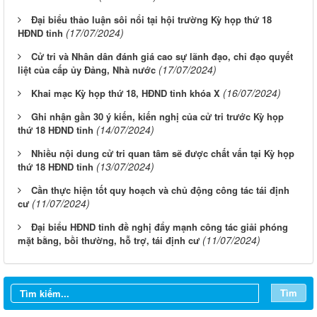
Đại biểu thảo luận sôi nổi tại hội trường Kỳ họp thứ 18
(17/07/2024)
HĐND tỉnh
Cử tri và Nhân dân đánh giá cao sự lãnh đạo, chỉ đạo quyết
(17/07/2024)
liệt của cấp ủy Đảng, Nhà nước
(16/07/2024)
Khai mạc Kỳ họp thứ 18, HĐND tỉnh khóa X
Ghi nhận gần 30 ý kiến, kiến nghị của cử tri trước Kỳ họp
(14/07/2024)
thứ 18 HĐND tỉnh
Nhiều nội dung cử tri quan tâm sẽ được chất vấn tại Kỳ họp
(13/07/2024)
thứ 18 HĐND tỉnh
Cần thực hiện tốt quy hoạch và chủ động công tác tái định
(11/07/2024)
cư
Đại biểu HĐND tỉnh đề nghị đẩy mạnh công tác giải phóng
Từ ngày 03/8/2026 đến ngày 09/8/2026
(11/07/2024)
mặt bằng, bồi thường, hỗ trợ, tái định cư
Từ ngày 27/7/2026 đến ngày 02/8/2026
Tìm
Từ ngày 20/7/2026 đến ngày 26/7/2026