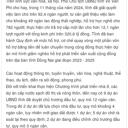
Trên lĩnh vực văn hóa, xã hội, Phó Chủ tịch UBND tỉnh Võ Văn
Phi cho hay, trong 11 tháng của năm 2024, tỉnh đã giải quyết
việc làm cho trên 92,4 ngàn người; tư vấn giới thiệu việc làm
cho khoảng 49 ngàn lao động thất nghiệp, hỗ trợ học nghề cho
782 người; thực hiện chi trả trợ cấp một lần cho hơn 12,1 ngàn
lượt người với tổng kinh phí trên 320,6 tỷ đồng. Tỉnh đã ban
hành Quy định về mức hỗ trợ, cơ chế quay vòng một phần vốn
hỗ trợ bằng tiền để luân chuyển trong cộng đồng thực hiện dự
án mô hình giảm nghèo hỗ trợ phát triển sản xuất cộng đồng
trên địa bàn tỉnh Đồng Nai giai đoạn 2023 - 2025
Các hoạt động thông tin, tuyên truyền, văn hóa, nghệ thuật, thể
thao, du lịch, diễn ra sôi động, phong phú.
Đối với triển khai thực hiện Chương trình phát triển nhà ở, các
dự án cấp nước sạch đô thị và nông thôn, đến nay có 9 dự án
UBND tỉnh đã duyệt chủ trương đầu tư, quy mô 12 ngàn căn.
Trong đó 2 dự án đã lựa chọn nhà đầu tư, quy mô khoảng 4
ngàn căn, tuy nhiên mới giao đất được 1 dự án; 5 dự án chờ rà
soát lại theo quy định; 2 dự án đang điều chỉnh chủ trương đầu
tư, quy mô 3 ngàn căn.