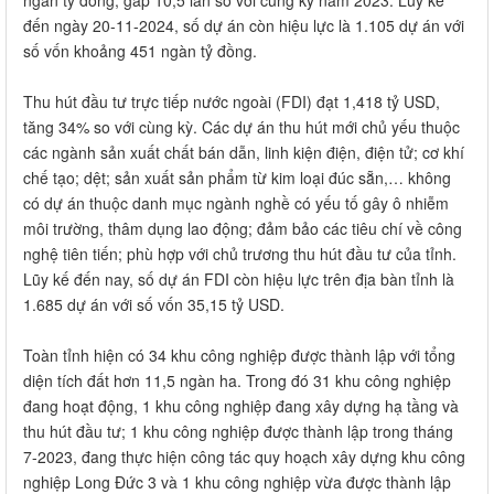
đến ngày 20-11-2024, số dự án còn hiệu lực là 1.105 dự án với
số vốn khoảng 451 ngàn tỷ đồng.
Thu hút đầu tư trực tiếp nước ngoài (FDI) đạt 1,418 tỷ USD,
tăng 34% so với cùng kỳ. Các dự án thu hút mới chủ yếu thuộc
các ngành sản xuất chất bán dẫn, linh kiện điện, điện tử; cơ khí
chế tạo; dệt; sản xuất sản phẩm từ kim loại đúc sẵn,… không
có dự án thuộc danh mục ngành nghề có yếu tố gây ô nhiễm
môi trường, thâm dụng lao động; đảm bảo các tiêu chí về công
nghệ tiên tiến; phù hợp với chủ trương thu hút đầu tư của tỉnh.
Lũy kế đến nay, số dự án FDI còn hiệu lực trên địa bàn tỉnh là
1.685 dự án với số vốn 35,15 tỷ USD.
Toàn tỉnh hiện có 34 khu công nghiệp được thành lập với tổng
diện tích đất hơn 11,5 ngàn ha. Trong đó 31 khu công nghiệp
đang hoạt động, 1 khu công nghiệp đang xây dựng hạ tầng và
thu hút đầu tư; 1 khu công nghiệp được thành lập trong tháng
7-2023, đang thực hiện công tác quy hoạch xây dựng khu công
nghiệp Long Đức 3 và 1 khu công nghiệp vừa được thành lập