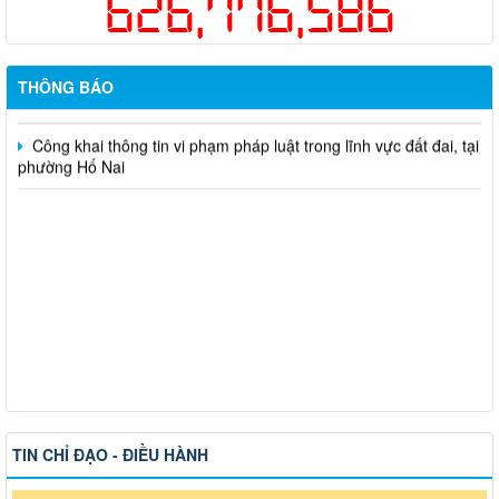
626,776,586
một lần cho người dân trên địa bàn thành phố Đồng Nai
Hỗ trợ đăng tải thông tin hợp nhất, thay đổi địa chỉ trụ sở làm
việc
THÔNG BÁO
Công khai thông tin vi phạm pháp luật trong lĩnh vực đất đai, tại
phường Hố Nai
TIN CHỈ ĐẠO - ĐIỀU HÀNH