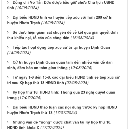
Đồng chí Võ Tấn Đức được bầu giữ chức Chủ tịch UBND
(19/08/2024)
tỉnh
Đại biểu HĐND tỉnh và huyện tiếp xúc với hơn 200 cử tri
(16/08/2024)
huyện Nhơn Trạch
Sẽ thực hiện giám sát chuyên đề về kết quả giải quyết đơn
(16/08/2024)
thư khiếu nại, tố cáo của công dân
Tiếp tục hoạt động tiếp xúc cử tri tại huyện Định Quán
(14/08/2024)
Cử tri huyện Định Quán quan tâm đến nhiều vấn đề dân
(12/08/2024)
sinh, đảm bảo an toàn giao thông
Từ ngày 1-8 đến 15-8, các đại biểu HĐND tỉnh sẽ tiếp xúc cử
(02/08/2024)
tri sau Kỳ họp thứ 18 HĐND tỉnh
Kỳ họp thứ 18, HĐND tỉnh: Thông qua 23 nghị quyết quan
(17/07/2024)
trọng
Đại biểu HĐND thảo luận các nội dung trước kỳ họp HĐND
(17/07/2024)
huyện Nhơn Trạch thứ 13
Những vấn đề “nóng” được chất vấn tại Kỳ họp thứ 18,
(17/07/2024)
HĐND tỉnh khóa X