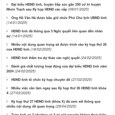
Đại biểu HĐND tỉnh, huyện tiếp xúc gần 250 cử tri huyện
(09/01/2025)
Nhơn Trạch sau Kỳ họp HĐND các cấp
Ông Hồ Văn Hà được bầu giữ chức Phó Chủ tịch UBND tỉnh
(14/01/2025)
HĐND tỉnh đã thông qua 3 Nghị quyết liên quan đến nhân
(14/01/2025)
sự
Nhiều nội dung quan trọng sẽ được trình vào kỳ họp thứ 26
(18/02/2025)
của HĐND tỉnh
(24/02/2025)
HĐND tỉnh thẩm tra dự thảo các nghị quyết
Đánh giá chất lượng hoạt động của đại biểu HĐND tỉnh năm
(24/02/2025)
2024
(27/02/2025)
HĐND tỉnh tổ chức kỳ họp chuyên đề
Nhiều việc cần làm ngay sau Kỳ họp thứ 26 HĐND tỉnh khóa
(27/02/2025)
X
Kỳ họp thứ 27 HĐND tỉnh (khóa X) đã xem xét thông qua
(29/04/2025)
nhiều nội dung rất quan trọng
Toàn tỉnh có 2 phường và 3 xã giữ nguyên không thực hiện