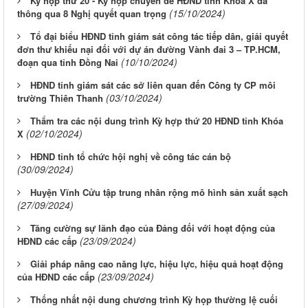
Kỳ họp thứ 20 - Kỳ họp chuyên đề HĐND tỉnh Khóa X đã
(15/10/2024)
thông qua 8 Nghị quyết quan trọng
Tổ đại biểu HĐND tỉnh giám sát công tác tiếp dân, giải quyết
đơn thư khiếu nại đối với dự án đường Vành đai 3 – TP.HCM,
(10/10/2024)
đoạn qua tỉnh Đồng Nai
HĐND tỉnh giám sát các sở liên quan đến Công ty CP môi
(03/10/2024)
trường Thiên Thanh
Thẩm tra các nội dung trình Kỳ hợp thứ 20 HĐND tỉnh Khóa
(02/10/2024)
X
HĐND tỉnh tổ chức hội nghị về công tác cán bộ
(30/09/2024)
Huyện Vĩnh Cửu tập trung nhân rộng mô hình sản xuất sạch
(27/09/2024)
Tăng cường sự lãnh đạo của Đảng đối với hoạt động của
(23/09/2024)
HĐND các cấp
Giải pháp nâng cao năng lực, hiệu lực, hiệu quả hoạt động
(23/09/2024)
của HĐND các cấp
Thống nhất nội dung chương trình Kỳ họp thường lệ cuối