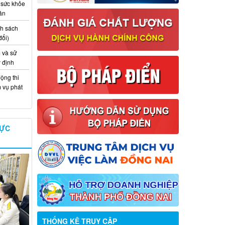
 sức khỏe
ân
nh sách
đổi)
 và sử
y định
ộng thi
m vụ phát
VỰC
Thông báo về việc tuyển dụng viên
THỐNG KÊ TRUY CẬP