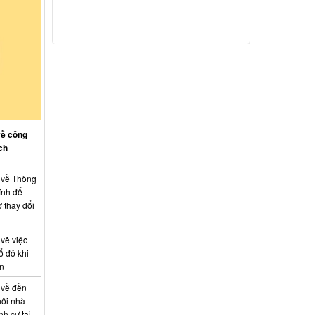
về công
ch
: về Thông
ính để
 thay đổi
 về việc
ổ đỏ khi
án
 về đền
hồi nhà
nh cư tại