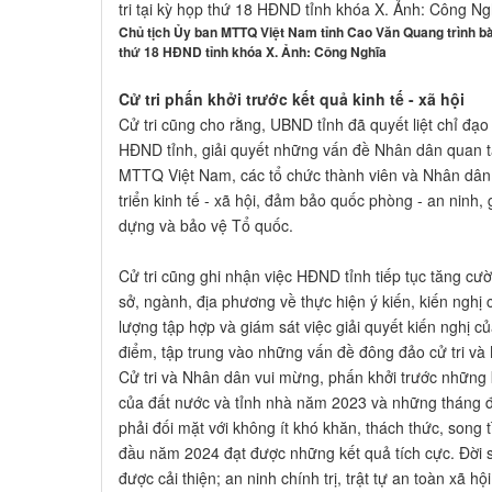
tri tại kỳ họp thứ 18 HĐND tỉnh khóa X. Ảnh: Công Ng
Chủ tịch Ủy ban MTTQ Việt Nam tỉnh Cao Văn Quang trình bày
thứ 18 HĐND tỉnh khóa X. Ảnh: Công Nghĩa
Cử tri phấn khởi trước kết quả kinh tế - xã hội
Cử tri cũng cho rằng, UBND tỉnh đã quyết liệt chỉ đạo
HĐND tỉnh, giải quyết những vấn đề Nhân dân quan t
MTTQ Việt Nam, các tổ chức thành viên và Nhân dân 
triển kinh tế - xã hội, đảm bảo quốc phòng - an ninh,
dựng và bảo vệ Tổ quốc.
Cử tri cũng ghi nhận việc HĐND tỉnh tiếp tục tăng cư
sở, ngành, địa phương về thực hiện ý kiến, kiến nghị 
lượng tập hợp và giám sát việc giải quyết kiến nghị củ
điểm, tập trung vào những vấn đề đông đảo cử tri v
Cử tri và Nhân dân vui mừng, phấn khởi trước những k
của đất nước và tỉnh nhà năm 2023 và những tháng đ
phải đối mặt với không ít khó khăn, thách thức, song 
đầu năm 2024 đạt được những kết quả tích cực. Đời s
được cải thiện; an ninh chính trị, trật tự an toàn xã hộ