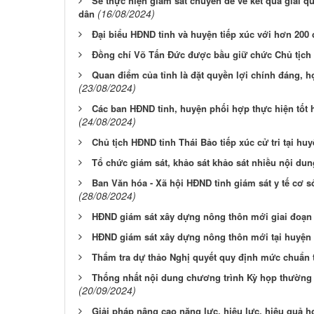
Sẽ thực hiện giám sát chuyên đề về kết quả giải q
(16/08/2024)
dân
Đại biểu HĐND tỉnh và huyện tiếp xúc với hơn 200 
Đồng chí Võ Tấn Đức được bầu giữ chức Chủ tịch
Quan điểm của tỉnh là đặt quyền lợi chính đáng, 
(23/08/2024)
Các ban HĐND tỉnh, huyện phối hợp thực hiện tốt h
(24/08/2024)
Chủ tịch HĐND tỉnh Thái Bảo tiếp xúc cử tri tại h
Tổ chức giám sát, khảo sát khảo sát nhiều nội dun
Ban Văn hóa - Xã hội HĐND tỉnh giám sát y tế cơ 
(28/08/2024)
HĐND giám sát xây dựng nông thôn mới giai đoạn
HĐND giám sát xây dựng nông thôn mới tại huyện
Thẩm tra dự thảo Nghị quyết quy định mức chuẩn t
Thống nhất nội dung chương trình Kỳ họp thường 
(20/09/2024)
Giải pháp nâng cao năng lực, hiệu lực, hiệu quả 