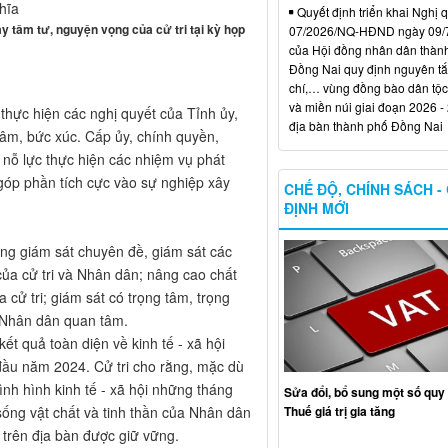
hĩa
Quyết định triển khai Nghị 
 tâm tư, nguyện vọng của cử tri tại kỳ họp
07/2026/NQ-HĐND ngày 09/
của Hội đồng nhân dân thàn
Đồng Nai quy định nguyên tắc
chí,… vùng đồng bào dân tộc
và miền núi giai đoạn 2026 -
 thực hiện các nghị quyết của Tỉnh ủy,
địa bàn thành phố Đồng Nai
âm, bức xúc. Cấp ủy, chính quyền,
nỗ lực thực hiện các nhiệm vụ phát
 góp phần tích cực vào sự nghiệp xây
CHẾ ĐỘ, CHÍNH SÁCH -
ĐỊNH MỚI
ờng giám sát chuyên đề, giám sát các
của cử tri và Nhân dân; nâng cao chất
a cử tri; giám sát có trọng tâm, trọng
à Nhân dân quan tâm.
ết quả toàn diện về kinh tế - xã hội
ầu năm 2024. Cử tri cho rằng, mặc dù
tình hình kinh tế - xã hội những tháng
Sửa đổi, bổ sung một số quy 
ống vật chất và tinh thần của Nhân dân
Thuế giá trị gia tăng
i trên địa bàn được giữ vững.