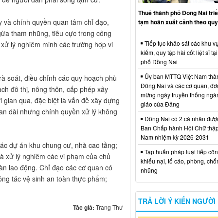
Thuế thành phố Đồng Nai triể
 và chính quyền quan tâm chỉ đạo,
tạm hoãn xuất cảnh theo quy
ngừa tham nhũng, tiêu cực trong công
Tiếp tục khảo sát các khu vự
 xử lý nghiêm minh các trường hợp vi
kiếm, quy tập hài cốt liệt sĩ tạ
phố Đồng Nai
Ủy ban MTTQ Việt Nam thà
à soát, điều chỉnh các quy hoạch phù
Đồng Nai và các cơ quan, đơ
ch đô thị, nông thôn, cấp phép xây
mừng ngày truyền thống ngà
i gian qua, đặc biệt là vấn đề xây dựng
giáo của Đảng
ian dài nhưng chính quyền xử lý không
Đồng Nai có 2 cá nhân đượ
Ban Chấp hành Hội Chữ thập
Nam nhiệm kỳ 2026-2031
các dự án khu chung cư, nhà cao tầng;
Tập huấn pháp luật tiếp côn
và xử lý nghiêm các vi phạm của chủ
khiếu nại, tố cáo, phòng, ch
oàn lao động. Chỉ đạo các cơ quan có
nhũng
ông tác vệ sinh an toàn thực phẩm;
TRẢ LỜI Ý KIẾN NGƯỜI
Tác giả:
Trang Thư