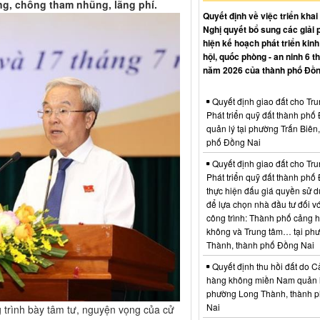
ng, chống tham nhũng, lãng phí.
Quyết định về việc triển khai
Nghị quyết bổ sung các giải 
hiện kế hoạch phát triển kinh 
hội, quốc phòng - an ninh 6 t
năm 2026 của thành phố Đồn
Quyết định giao đất cho Tr
Phát triển quỹ đất thành phố
quản lý tại phường Trấn Biên
phố Đồng Nai
Quyết định giao đất cho Tr
Phát triển quỹ đất thành phố
thực hiện đấu giá quyền sử d
để lựa chọn nhà đầu tư đối vớ
công trình: Thành phố cảng 
không và Trung tâm… tại ph
Thành, thành phố Đồng Nai
Quyết định thu hồi đất do C
hàng không miền Nam quản l
phường Long Thành, thành 
Nai
trình bày tâm tư, nguyện vọng của cử