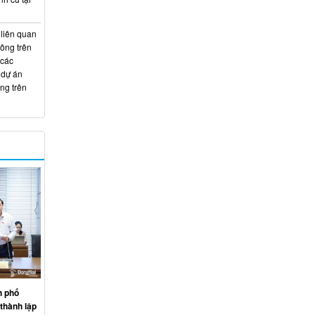
 liên quan
hông trên
 các
 dự án
ng trên
h phố
thành lập