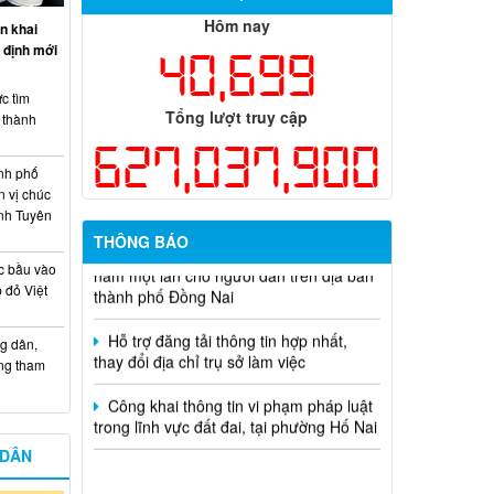
chức năm 2026
Hôm nay
n khai
Thông báo tuyển chọn tổ chức và cá
 định mới
40,699
nhân chủ trì thực hiện nhiệm vụ khoa
học và công nghệ cấp thành phố sử
c tìm
dụng ngân sách nhà nước đặt hàng thực
Tổng lượt truy cập
i thành
hiện năm 2026 (đợt 1) lần 3
627,037,900
Kế hoạch Thông tin, tuyên truyền triển
nh phố
khai Kế hoạch Khám sức khỏe định kỳ
n vị chúc
hoặc khám sàng lọc miễn phí ít nhất mỗi
nh Tuyên
năm một lần cho người dân trên địa bàn
THÔNG BÁO
thành phố Đồng Nai
c bầu vào
 đỏ Việt
Hỗ trợ đăng tải thông tin hợp nhất,
thay đổi địa chỉ trụ sở làm việc
g dân,
Công khai thông tin vi phạm pháp luật
ống tham
trong lĩnh vực đất đai, tại phường Hố Nai
 DÂN