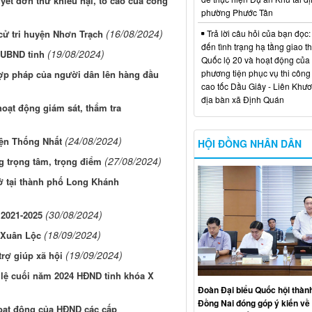
uyết đơn thư khiếu nại, tố cáo của công
phường Phước Tân
(16/08/2024)
cử tri huyện Nhơn Trạch
Trả lời câu hỏi của bạn đọc:
đến tình trạng hạ tầng giao t
(19/08/2024)
 UBND tỉnh
Quốc lộ 20 và hoạt động của
phương tiện phục vụ thi công
hợp pháp của người dân lên hàng đầu
cao tốc Dầu Giây - Liên Khươ
địa bàn xã Định Quán
oạt động giám sát, thẩm tra
(24/08/2024)
uyện Thống Nhất
HỘI ĐỒNG NHÂN DÂN
(27/08/2024)
g trọng tâm, trọng điểm
sở tại thành phố Long Khánh
(30/08/2024)
 2021-2025
(18/09/2024)
 Xuân Lộc
(19/09/2024)
rợ giúp xã hội
lệ cuối năm 2024 HĐND tỉnh khóa X
Đoàn Đại biểu Quốc hội thàn
Đồng Nai đóng góp ý kiến về 
hoạt động của HĐND các cấp