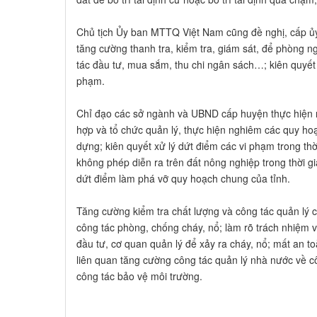
Chủ tịch Ủy ban MTTQ Việt Nam cũng đề nghị, cấp ủy
tăng cường thanh tra, kiểm tra, giám sát, để phòng 
tác đầu tư, mua sắm, thu chi ngân sách…; kiên quyết
phạm.
Chỉ đạo các sở ngành và UBND cấp huyện thực hiện r
hợp và tổ chức quản lý, thực hiện nghiêm các quy hoạ
dựng; kiên quyết xử lý dứt điểm các vi phạm trong thờ
không phép diễn ra trên đất nông nghiệp trong thời g
dứt điểm làm phá vỡ quy hoạch chung của tỉnh.
Tăng cường kiểm tra chất lượng và công tác quản lý 
công tác phòng, chống cháy, nổ; làm rõ trách nhiệm 
đầu tư, cơ quan quản lý để xảy ra cháy, nổ; mất an t
liên quan tăng cường công tác quản lý nhà nước về c
công tác bảo vệ môi trường.