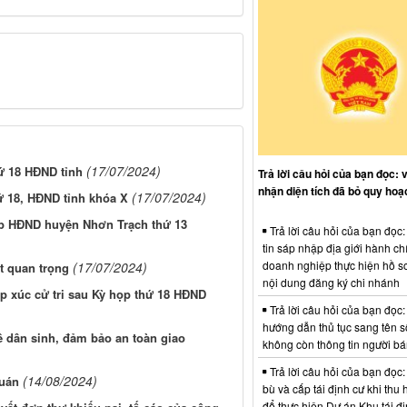
(17/07/2024)
hứ 18 HĐND tỉnh
Trả lời câu hỏi của bạn đọc: 
nhận diện tích đã bỏ quy hoạ
(17/07/2024)
ứ 18, HĐND tỉnh khóa X
ọp HĐND huyện Nhơn Trạch thứ 13
Trả lời câu hỏi của bạn đọc
tin sáp nhập địa giới hành ch
doanh nghiệp thực hiện hồ sơ
(17/07/2024)
t quan trọng
nội dung đăng ký chi nhánh
ếp xúc cử tri sau Kỳ họp thứ 18 HĐND
Trả lời câu hỏi của bạn đọc:
hướng dẫn thủ tục sang tên s
 dân sinh, đảm bảo an toàn giao
không còn thông tin người b
Trả lời câu hỏi của bạn đọc:
(14/08/2024)
Quán
bù và cấp tái định cư khi thu 
để thực hiện Dự án Khu tái đị