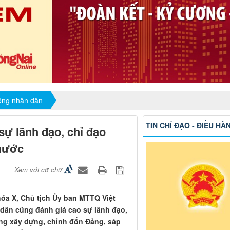
đồng nhân dân
TIN CHỈ ĐẠO - ĐIỀU HÀ
sự lãnh đạo, chỉ đạo
 nước
Xem với cỡ chữ
hóa X, Chủ tịch Ủy ban MTTQ Việt
 dân cũng đánh giá cao sự lãnh đạo,
ong xây dựng, chỉnh đốn Đảng, sáp