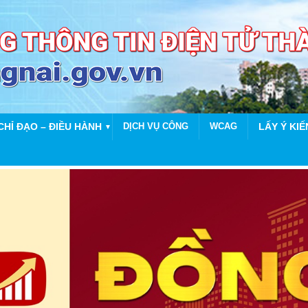
CHỈ ĐẠO – ĐIỀU HÀNH
DỊCH VỤ CÔNG
WCAG
LẤY Ý KIẾ
▼