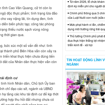
Từ năm 2026, tổ chức khám
định kỳ miễn phí cho người d
 tỉnh Cao Văn Quang, cử tri còn lo
 ngộ độc thực phẩm; tình trạng lừa đảo
Chính phủ thông qua 3 chí
của Luật Nuôi con nuôi (sửa 
cho vay nặng lãi, tín dụng đen, tình
n diễn biến phức tạp; công tác phòng
Mức phạt hành vi lấn, chiếm
 trạng thiếu nước sạch vùng nông
dụng môi trường rừng trái qu
g thời gian qua.
Thủ tướng Chính phủ phát đ
đua thực hiện thắng lợi nhiệ
triển kinh tế - xã hội
ng, bức xúc một số vấn đề như: tình
ại thành phố Biên Hòa vẫn còn xảy ra
m triển khai thực hiện chưa đúng tiến
TIN HOẠT ĐỘNG LĨNH 
hồi đất của Nhân dân thực hiện vẫn còn
NGÀNH
tái định cư
u tình hình Nhân dân, Chủ tịch Ủy ban
nh chỉ đạo các sở, ngành và UBND
hạ tầng các khu tái định cư để kịp thời
 trường hợp thu hồi đất nhưng chưa có
m, để người dân phải sống tạm cư.