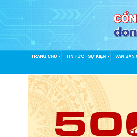
TRANG CHỦ
TIN TỨC - SỰ KIỆN
VĂN BẢN 
▼
▼