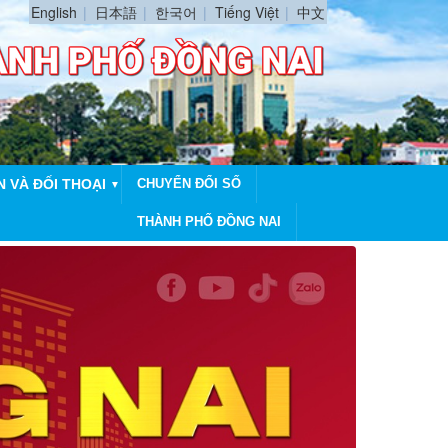
English
日本語
한국어
Tiếng Việt
中文
N VÀ ĐỐI THOẠI
CHUYỂN ĐỔI SỐ
▼
THÀNH PHỐ ĐỒNG NAI