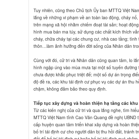
Tuy nhiên, cũng theo Chủ tịch Ủy ban MTTQ Việt Nam
lắng về những vi phạm về an toàn lao động, cháy nổ,
trên mạng xã hội nhằm chiếm đoạt tài sản; hoạt động 
hình mua bán ma túy, sử dụng các chất kích thích vẫ
cháy, chữa cháy tại các chung cư, nhà cao tầng; tình
thôn…làm ảnh hưởng đến đời sống của Nhân dân tron
Cùng với đó, cử tri và Nhân dân cũng quan tâm, lo lắ
hình ngập úng vào mùa mưa tại một số tuyến đường t
chưa được khắc phục triệt để; một số dự án trọng điể
độ đề ra, các khu tái định cư phục vụ các dự án thu 
chậm, không đảm bảo theo quy định.
Tiếp tục xây dựng và hoàn thiện hạ tầng các khu 
Từ các kiến nghị của cử tri và qua lắng nghe, tìm hiể
MTTQ Việt Nam tỉnh Cao Văn Quang đề nghị UBND tỉ
cấp huyện quan tâm triển khai xây dựng và hoàn thiện 
bố trí tái định cư cho người dân bị thu hồi đất, tránh
đất để bố trí tái định cư hoặc bố trí tái định quá chậ