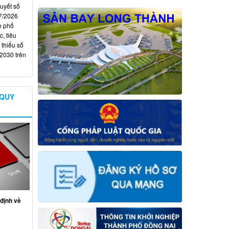
quyết số
7/2026
h phố
, tiêu
 thiểu số
 2030 trên
 QUY
định về