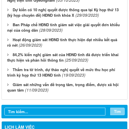
Nghị viện tỉnh Gyeongnam
Dự kiến có 10 nghị quyết được thông qua tại Kỳ họp thứ 13
(29/09/2023)
(kỳ họp chuyên đề) HĐND tỉnh khóa X
Ban Pháp chế HĐND tỉnh giám sát việc giải quyết đơn khiếu
(28/09/2023)
nại của công dân
Hoạt động giám sát HĐND tỉnh thực hiện đạt nhiều kết quả
(26/09/2023)
rõ nét
84,2% kiến nghị giám sát của HĐND tỉnh đã được triển khai
(25/09/2023)
thực hiện và phản hồi thông tin
Thẩm tra tờ trình, dự thảo nghị quyết về mức thu học phí
(19/09/2023)
trình kỳ họp thứ 13 HĐND tỉnh
Giám sát những vấn đề trọng tâm, trọng điểm, được xã hội
(11/09/2023)
quan tâm
Từ ngày 03/8/2026 đến ngày 09/8/2026
Từ ngày 27/7/2026 đến ngày 02/8/2026
Tìm
Từ ngày 20/7/2026 đến ngày 26/7/2026
LỊCH LÀM VIỆC
Từ ngày 13/7/2026 đến ngày 18/7/2026