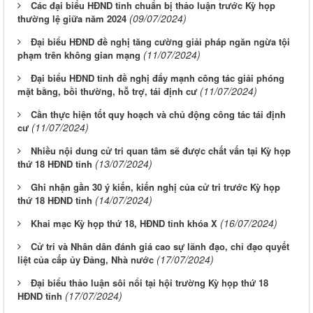
Các đại biểu HĐND tỉnh chuẩn bị thảo luận trước Kỳ họp
(09/07/2024)
thường lệ giữa năm 2024
Đại biểu HĐND đề nghị tăng cường giải pháp ngăn ngừa tội
(11/07/2024)
phạm trên không gian mạng
Đại biểu HĐND tỉnh đề nghị đẩy mạnh công tác giải phóng
(11/07/2024)
mặt bằng, bồi thường, hỗ trợ, tái định cư
Cần thực hiện tốt quy hoạch và chủ động công tác tái định
(11/07/2024)
cư
Nhiều nội dung cử tri quan tâm sẽ được chất vấn tại Kỳ họp
(13/07/2024)
thứ 18 HĐND tỉnh
Ghi nhận gần 30 ý kiến, kiến nghị của cử tri trước Kỳ họp
(14/07/2024)
thứ 18 HĐND tỉnh
(16/07/2024)
Khai mạc Kỳ họp thứ 18, HĐND tỉnh khóa X
Cử tri và Nhân dân đánh giá cao sự lãnh đạo, chỉ đạo quyết
(17/07/2024)
liệt của cấp ủy Đảng, Nhà nước
Đại biểu thảo luận sôi nổi tại hội trường Kỳ họp thứ 18
(17/07/2024)
HĐND tỉnh