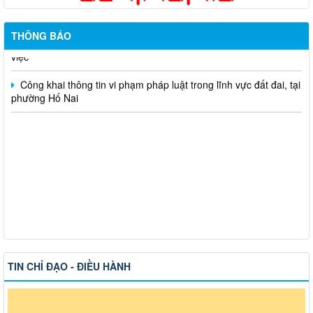
Hỗ trợ đăng tải thông tin hợp nhất, thay đổi địa chỉ trụ sở làm
THÔNG BÁO
việc
Công khai thông tin vi phạm pháp luật trong lĩnh vực đất đai, tại
phường Hố Nai
TIN CHỈ ĐẠO - ĐIỀU HÀNH