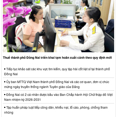
Thuế thành phố Đồng Nai triển khai tạm hoãn xuất cảnh theo quy định mới
Tiếp tục khảo sát các khu vực tìm kiếm, quy tập hài cốt liệt sĩ tại thành phố
Đồng Nai
Ủy ban MTTQ Việt Nam thành phố Đồng Nai và các cơ quan, đơn vị chúc
mừng ngày truyền thống ngành Tuyên giáo của Đảng
Đồng Nai có 2 cá nhân được bầu vào Ban Chấp hành Hội Chữ thập đỏ Việt
Nam nhiệm kỳ 2026-2031
Tập huấn pháp luật tiếp công dân, khiếu nại, tố cáo, phòng, chống tham
nhũng