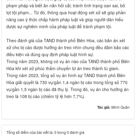
phạm pháp và biết ăn năn hối cải; tránh tình trạng oan sai, bỏ
lọt tội phạm... Từ đó, thông qua hoạt động xét xử sẽ góp phần
nâng cao ý thức chấp hành pháp luật và giúp người dân hiểu
được sự nghiêm minh của pháp luật để tránh phạm tội.
Theo đánh giá của TAND thành phố Biên Hòa, các bản án xét
xử cho bị cáo được hưởng án treo nhìn chung đều đảm bảo các
điều kiện và đúng quy định pháp luật hình sự.
Trong năm 2023, không có vụ án nào của TAND thành phố Biên
Hòa khi xét xử phúc thẩm chuyển từ án treo thành tù giam.
Trong năm 2023, tổng số vụ án hình sự TAND thành phố Biên
Hòa giải quyết là 730 vụ/gần 1,4 ngàn bị cáo trong tổng số 770
vụ/gần 1,5 ngàn bị cáo đã thụ lý. Trong đó, vụ án cho hưởng án
treo là 108 bị cáo (chiếm tỷ lệ hơn 7,7%).
Tác giả:
Minh Quân
Tổng số điểm của bài viết là: 0 trong 0 đánh giá