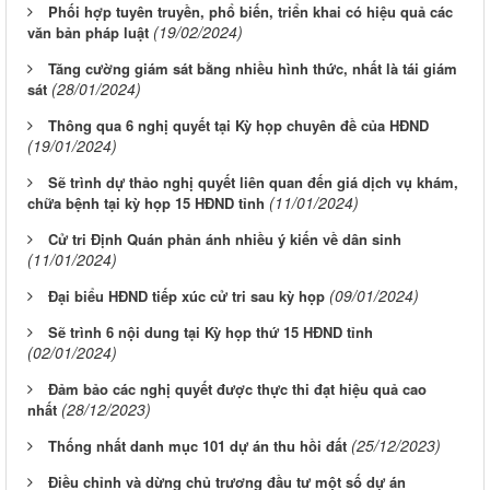
Phối hợp tuyên truyền, phổ biến, triển khai có hiệu quả các
(19/02/2024)
văn bản pháp luật
Tăng cường giám sát bằng nhiều hình thức, nhất là tái giám
(28/01/2024)
sát
Thông qua 6 nghị quyết tại Kỳ họp chuyên đề của HĐND
(19/01/2024)
Sẽ trình dự thảo nghị quyết liên quan đến giá dịch vụ khám,
(11/01/2024)
chữa bệnh tại kỳ họp 15 HĐND tỉnh
Cử tri Định Quán phản ánh nhiều ý kiến về dân sinh
(11/01/2024)
(09/01/2024)
Đại biểu HĐND tiếp xúc cử tri sau kỳ họp
Sẽ trình 6 nội dung tại Kỳ họp thứ 15 HĐND tỉnh
(02/01/2024)
Đảm bảo các nghị quyết được thực thi đạt hiệu quả cao
(28/12/2023)
nhất
(25/12/2023)
Thống nhất danh mục 101 dự án thu hồi đất
Điều chỉnh và dừng chủ trương đầu tư một số dự án