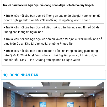
Trả lời câu hỏi của bạn đọc: về công nhận diện tích đã bỏ quy hoạch
Trả lời câu hỏi của bạn đọc: về Thông tin sáp nhập địa giới hành chính để
doanh nghiệp thực hiện hồ sơ thay đổi nội dung đăng ký chi nhánh
Trả lời câu hỏi của bạn đọc: về việc hướng dẫn thủ tục sang tên sổ đỏ khi
không còn thông tin người bán
Trả lời câu hỏi của bạn đọc: về đền bù và cấp tái định cư khi thu hồi nhà để
thực hiện Dự án Khu tái định cư tại phường Phước Tân
Trả lời câu hỏi của bạn đọc: liên quan đến tình trạng hạ tầng giao thông
trên Quốc lộ 20 và hoạt động của các phương tiện phục vụ thi công dự án
cao tốc Dầu Giây - Liên Khương trên địa bàn xã Định Quán
HỘI ĐỒNG NHÂN DÂN