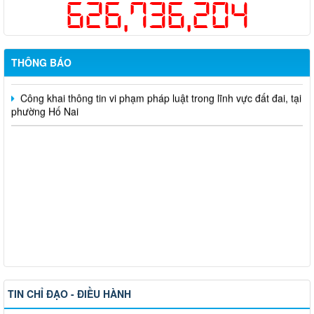
626,736,204
một lần cho người dân trên địa bàn thành phố Đồng Nai
Hỗ trợ đăng tải thông tin hợp nhất, thay đổi địa chỉ trụ sở làm
việc
THÔNG BÁO
Công khai thông tin vi phạm pháp luật trong lĩnh vực đất đai, tại
phường Hố Nai
TIN CHỈ ĐẠO - ĐIỀU HÀNH