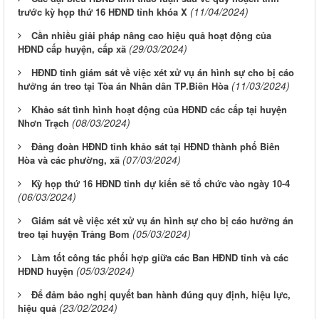
(11/04/2024)
trước kỳ họp thứ 16 HĐND tỉnh khóa X
Cần nhiều giải pháp nâng cao hiệu quả hoạt động của
(29/03/2024)
HĐND cấp huyện, cấp xã
HĐND tỉnh giám sát về việc xét xử vụ án hình sự cho bị cáo
(11/03/2024)
hưởng án treo tại Tòa án Nhân dân TP.Biên Hòa
Khảo sát tình hình hoạt động của HĐND các cấp tại huyện
(08/03/2024)
Nhơn Trạch
Đảng đoàn HĐND tỉnh khảo sát tại HĐND thành phố Biên
(07/03/2024)
Hòa và các phường, xã
Kỳ họp thứ 16 HĐND tỉnh dự kiến sẽ tổ chức vào ngày 10-4
(06/03/2024)
Giám sát về việc xét xử vụ án hình sự cho bị cáo hưởng án
(05/03/2024)
treo tại huyện Trảng Bom
Làm tốt công tác phối hợp giữa các Ban HĐND tỉnh và các
(05/03/2024)
HĐND huyện
Để đảm bảo nghị quyết ban hành đúng quy định, hiệu lực,
(23/02/2024)
hiệu quả