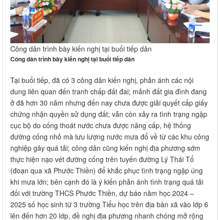
Công dân trình bày kiến nghị tại buổi tiếp dân
Công dân trình bày kiến nghị tại buổi tiếp dân
Tại buổi tiếp, đã có 3 công dân kiến nghị, phản ánh các nội
dung liên quan đến tranh chấp đất đai; mảnh đất gia đình đang
ở đã hơn 30 năm nhưng đến nay chưa được giải quyết cấp giấy
chứng nhận quyền sử dụng đất; vẫn còn xảy ra tình trạng ngập
cục bộ do cống thoát nước chưa được nâng cấp, hệ thống
đường cống nhỏ mà lưu lượng nước mưa đổ về từ các khu công
nghiệp gây quá tải; công dân cũng kiến nghị địa phương sớm
thực hiện nạo vét đường cống trên tuyến đường Lý Thái Tổ
(đoạn qua xã Phước Thiền) để khắc phục tình trạng ngập úng
khi mưa lớn; bên cạnh đó là ý kiến phản ánh tình trạng quá tải
đối với trường THCS Phước Thiền, dự báo năm học 2024 –
2025 số học sinh từ 3 trường Tiểu học trên địa bàn xã vào lớp 6
lên đến hơn 20 lớp, đề nghị địa phương nhanh chóng mở rộng