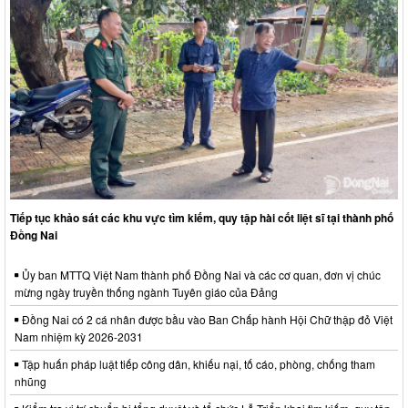
Tiếp tục khảo sát các khu vực tìm kiếm, quy tập hài cốt liệt sĩ tại thành phố
Đồng Nai
Ủy ban MTTQ Việt Nam thành phố Đồng Nai và các cơ quan, đơn vị chúc
mừng ngày truyền thống ngành Tuyên giáo của Đảng
Đồng Nai có 2 cá nhân được bầu vào Ban Chấp hành Hội Chữ thập đỏ Việt
Nam nhiệm kỳ 2026-2031
Tập huấn pháp luật tiếp công dân, khiếu nại, tố cáo, phòng, chống tham
nhũng