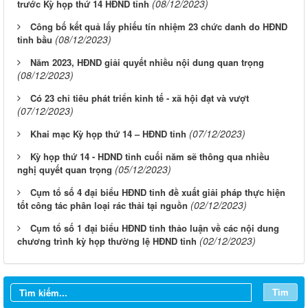
(08/12/2023)
trước Kỳ họp thứ 14 HĐND tỉnh
Công bố kết quả lấy phiếu tín nhiệm 23 chức danh do HĐND
(08/12/2023)
tỉnh bầu
Năm 2023, HĐND giải quyết nhiều nội dung quan trọng
(08/12/2023)
Có 23 chỉ tiêu phát triển kinh tế - xã hội đạt và vượt
(07/12/2023)
(07/12/2023)
Khai mạc Kỳ họp thứ 14 – HĐND tỉnh
Kỳ họp thứ 14 - HDND tỉnh cuối năm sẽ thông qua nhiều
(05/12/2023)
nghị quyết quan trọng
Cụm tổ số 4 đại biểu HĐND tỉnh đề xuất giải pháp thực hiện
(02/12/2023)
tốt công tác phân loại rác thải tại nguồn
Cụm tổ số 1 đại biểu HĐND tỉnh thảo luận về các nội dung
(02/12/2023)
chương trình kỳ họp thường lệ HĐND tỉnh
Từ ngày 03/8/2026 đến ngày 09/8/2026
Từ ngày 27/7/2026 đến ngày 02/8/2026
Tìm
Từ ngày 20/7/2026 đến ngày 26/7/2026