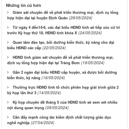
Những tin cũ hơn
Giám sát chuyên đề về phát triển thương mại, dịch vụ tổng
(29/05/2024)
hợp hiện đại tại huyện Định Quán
Từ ngày 4 đến14-6, các đại biểu HĐND tỉnh sẽ tiếp xúc cử tri
(24/05/2024)
trước Kỳ họp thứ 18, HĐND tỉnh khóa X
Quan tâm đào tạo, bồi dưỡng kiến thức, kỹ năng cho đại
(22/05/2024)
biểu HĐND các cấp
HĐND tỉnh giám sát chuyên đề về phát triển thương mại,
(19/05/2024)
dịch vụ tổng hợp hiện đại tại Trảng Bom
Gần 2 ngàn đại biểu HĐND cấp huyện, xã được bồi dưỡng
(16/05/2024)
kiến thức, kỹ năng
Thường trực HĐND tỉnh tổ chức phiên họp giải trình giữa 2
(14/05/2024)
kỳ họp lần thứ 3
Kỳ họp chuyên đề tháng 5 của HĐND tỉnh sẽ xem xét nhiều
(09/05/2024)
nội dung quan trọng
Cần đẩy mạnh công tác kiểm định chất lượng giáo dục
(27/04/2024)
nghề nghiệp