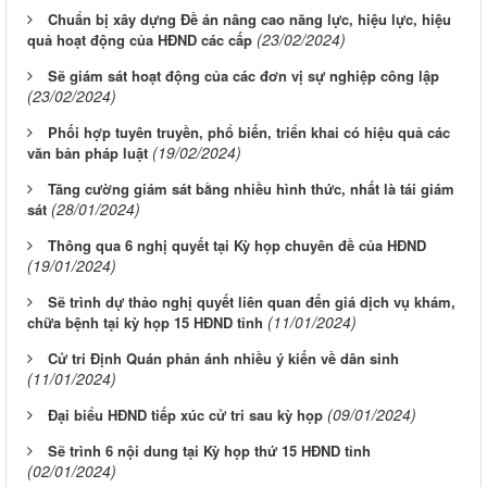
Chuẩn bị xây dựng Đề án nâng cao năng lực, hiệu lực, hiệu
(23/02/2024)
quả hoạt động của HĐND các cấp
Sẽ giám sát hoạt động của các đơn vị sự nghiệp công lập
(23/02/2024)
Phối hợp tuyên truyền, phổ biến, triển khai có hiệu quả các
(19/02/2024)
văn bản pháp luật
Tăng cường giám sát bằng nhiều hình thức, nhất là tái giám
(28/01/2024)
sát
Thông qua 6 nghị quyết tại Kỳ họp chuyên đề của HĐND
(19/01/2024)
Sẽ trình dự thảo nghị quyết liên quan đến giá dịch vụ khám,
(11/01/2024)
chữa bệnh tại kỳ họp 15 HĐND tỉnh
Cử tri Định Quán phản ánh nhiều ý kiến về dân sinh
(11/01/2024)
(09/01/2024)
Đại biểu HĐND tiếp xúc cử tri sau kỳ họp
Sẽ trình 6 nội dung tại Kỳ họp thứ 15 HĐND tỉnh
(02/01/2024)