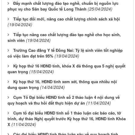
Đẩy mạnh chất lượng đào tạo nghề, chuẩn bị nguồn lực
(25/04/2024)
phục vụ cho Sân bay Quốc tế Long Thành
Tiếp tục đổi mới, nâng cao chất lượng chính sách xã hội
(19/04/2024)
Tiếp tục nâng cao chất lượng đào tạo nghề cho học sinh,
(19/04/2024)
sinh viên
Trường Cao đẳng Y tế Đồng Nai: Tỷ lệ sinh viên tốt nghiệp
(19/04/2024)
có việc làm đạt trên 95%
Kỳ họp thứ 16 HĐND tỉnh, khóa X đã thông qua 5 nghị quyết
(15/04/2024)
quan trọng
Kỳ họp thứ 16, HĐND tỉnh xem xét, thông qua nhiều nội
(14/04/2024)
dung quan trọng
Cụm Tổ Đại biểu HĐND tỉnh số 2 thảo luận 4 nội dung về
(11/04/2024)
quy hoạch và thu hồi đất thực hiện dự án
Cụm tổ đại biểu HĐND tỉnh số 1 thảo luận các báo cáo, tờ
trình, dự thảo Nghị quyết trước Kỳ họp thứ 16, HĐND tỉnh Khóa
(11/04/2024)
X
Các đại biểu HĐND tỉnh thảo luận sâu về quy hoạch tỉnh