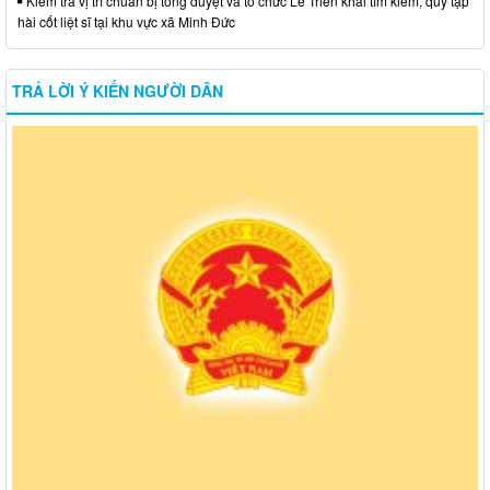
Kiểm tra vị trí chuẩn bị tổng duyệt và tổ chức Lễ Triển khai tìm kiếm, quy tập
hài cốt liệt sĩ tại khu vực xã Minh Đức
TRẢ LỜI Ý KIẾN NGƯỜI DÂN