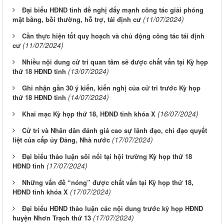
Đại biểu HĐND tỉnh đề nghị đẩy mạnh công tác giải phóng
(11/07/2024)
mặt bằng, bồi thường, hỗ trợ, tái định cư
Cần thực hiện tốt quy hoạch và chủ động công tác tái định
(11/07/2024)
cư
Nhiều nội dung cử tri quan tâm sẽ được chất vấn tại Kỳ họp
(13/07/2024)
thứ 18 HĐND tỉnh
Ghi nhận gần 30 ý kiến, kiến nghị của cử tri trước Kỳ họp
(14/07/2024)
thứ 18 HĐND tỉnh
(16/07/2024)
Khai mạc Kỳ họp thứ 18, HĐND tỉnh khóa X
Cử tri và Nhân dân đánh giá cao sự lãnh đạo, chỉ đạo quyết
(17/07/2024)
liệt của cấp ủy Đảng, Nhà nước
Đại biểu thảo luận sôi nổi tại hội trường Kỳ họp thứ 18
(17/07/2024)
HĐND tỉnh
Những vấn đề “nóng” được chất vấn tại Kỳ họp thứ 18,
(17/07/2024)
HĐND tỉnh khóa X
Đại biểu HĐND thảo luận các nội dung trước kỳ họp HĐND
(17/07/2024)
huyện Nhơn Trạch thứ 13