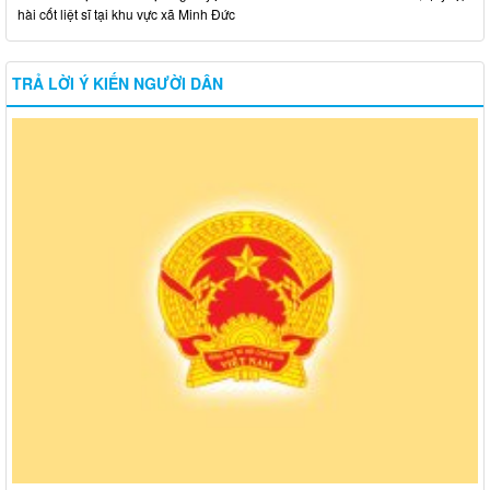
hài cốt liệt sĩ tại khu vực xã Minh Đức
TRẢ LỜI Ý KIẾN NGƯỜI DÂN