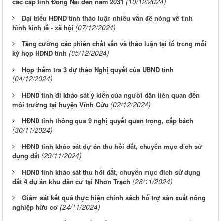
(10/12/2024)
các cấp tỉnh Đồng Nai đến năm 2031
Đại biểu HĐND tỉnh thảo luận nhiều vấn đề nóng về tình
(07/12/2024)
hình kinh tế - xã hội
Tăng cường các phiên chất vấn và thảo luận tại tổ trong mỗi
(05/12/2024)
kỳ họp HĐND tỉnh
Họp thẩm tra 3 dự thảo Nghị quyết của UBND tỉnh
(04/12/2024)
HĐND tỉnh đi khảo sát ý kiến của người dân liên quan đến
(02/12/2024)
môi trường tại huyện Vĩnh Cửu
HĐND tỉnh thông qua 9 nghị quyết quan trọng, cấp bách
(30/11/2024)
HĐND tỉnh khảo sát dự án thu hồi đất, chuyển mục đích sử
(29/11/2024)
dụng đất
HĐND tỉnh khảo sát thu hồi đất, chuyển mục đích sử dụng
(28/11/2024)
đất 4 dự án khu dân cư tại Nhơn Trạch
Giám sát kết quả thực hiện chính sách hỗ trợ sản xuất nông
(24/11/2024)
nghiệp hữu cơ