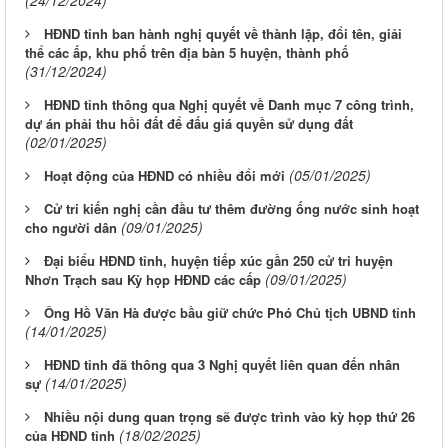
HĐND tỉnh ban hành nghị quyết về thành lập, đổi tên, giải
thể các ấp, khu phố trên địa bàn 5 huyện, thành phố
(31/12/2024)
HĐND tỉnh thông qua Nghị quyết về Danh mục 7 công trình,
dự án phải thu hồi đất để đấu giá quyền sử dụng đất
(02/01/2025)
(05/01/2025)
Hoạt động của HĐND có nhiều đổi mới
Cử tri kiến nghị cần đầu tư thêm đường ống nước sinh hoạt
(09/01/2025)
cho người dân
Đại biểu HĐND tỉnh, huyện tiếp xúc gần 250 cử tri huyện
(09/01/2025)
Nhơn Trạch sau Kỳ họp HĐND các cấp
Ông Hồ Văn Hà được bầu giữ chức Phó Chủ tịch UBND tỉnh
(14/01/2025)
HĐND tỉnh đã thông qua 3 Nghị quyết liên quan đến nhân
(14/01/2025)
sự
Nhiều nội dung quan trọng sẽ được trình vào kỳ họp thứ 26
(18/02/2025)
của HĐND tỉnh