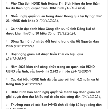
Phó Chủ tịch HĐND tỉnh Hoàng Thị Bích Hằng dự họp thẩm
(13/12/2024)
tra dự thảo nghị quyết trình HĐND tỉnh
Nhiều nghị quyết quan trọng được thông qua tại Kỳ họp thứ
(20/12/2024)
23, HĐND tỉnh khóa X
Cá nhân đạt danh hiệu Công dân ưu tú tỉnh Đồng Nai sẽ
(21/12/2024)
được khen thưởng 30 triệu đồng
Đồng Nai hỗ trợ nhiều đối tượng trong dịp tết Nguyên đán
(23/12/2024)
2025
Hoạt động giám sát được triển khai có hiệu quả
(24/12/2024)
Năm 2025 biên chế công chức trong cơ quan của HĐND,
(24/12/2024)
UBND cấp tỉnh, cấp huyện là 2.942 chỉ tiêu
Các đại biểu HĐND tỉnh đã tiếp xúc với hơn 6,2 ngàn cử tri
(24/12/2024)
trong tỉnh
HĐND tỉnh ban hành nghị quyết về thành lập đoàn giám sát
(24/12/2024)
giải quyết đơn thư khiếu nại tố cáo của công dân
Thường trực và các Ban HĐND tỉnh đã tiếp 62 lượt công dân
(24/12/2024)