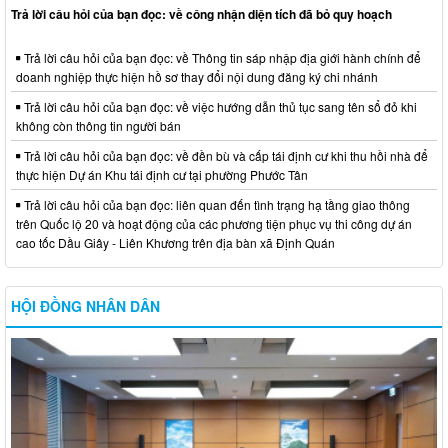
Trả lời câu hỏi của bạn đọc: về công nhận diện tích đã bỏ quy hoạch
Trả lời câu hỏi của bạn đọc: về Thông tin sáp nhập địa giới hành chính để
doanh nghiệp thực hiện hồ sơ thay đổi nội dung đăng ký chi nhánh
Trả lời câu hỏi của bạn đọc: về việc hướng dẫn thủ tục sang tên sổ đỏ khi
không còn thông tin người bán
Trả lời câu hỏi của bạn đọc: về đền bù và cấp tái định cư khi thu hồi nhà để
thực hiện Dự án Khu tái định cư tại phường Phước Tân
Trả lời câu hỏi của bạn đọc: liên quan đến tình trạng hạ tầng giao thông
trên Quốc lộ 20 và hoạt động của các phương tiện phục vụ thi công dự án
cao tốc Dầu Giây - Liên Khương trên địa bàn xã Định Quán
HỘI ĐỒNG NHÂN DÂN