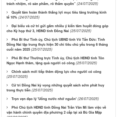
(24/07/2025)
trách nhiệm, rõ sản phẩm, rõ thẩm quyền”
Quyết tâm hoàn thành thắng lợi mục tiêu tăng trưởng kinh
(24/07/2025)
tế 10%
Đại biểu và cử tri gửi gắm nhiều ý kiến tâm huyết đóng góp
(25/07/2025)
cho Kỳ họp thứ 3, HĐND tỉnh Đồng Nai
Phó Bí thư Tỉnh ủy, Chủ tịch UBND tỉnh Võ Tấn Đức: Tỉnh
Đồng Nai tập trung thực hiện 30 chỉ tiêu chủ yếu trong 6 tháng
(25/07/2025)
cuối năm 2025
Phó Bí thư Thường trực Tỉnh ủy, Chủ tịch HĐND tỉnh Tôn
(25/07/2025)
Ngọc Hạnh thăm, tặng quà người có công
Chính sách mới tiếp thêm động lực cho người có công
(25/07/2025)
Cử tri Đồng Nai kỳ vọng những quyết sách sớm phát huy
(25/07/2025)
trong thực tiễn
(26/07/2025)
Trọn vẹn đạo lý 'Uống nước nhớ nguồn'
Phó Chủ tịch HĐND tỉnh Đồng Nai Trần Văn Mi làm việc về
vận hành chính quyền địa phương 2 cấp tại xã Bù Gia Mập
(02/08/2025)