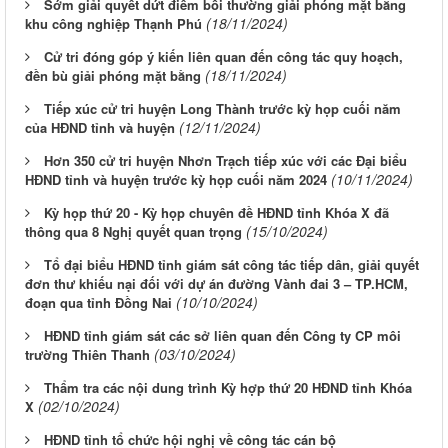
Sớm giải quyết dứt điểm bồi thường giải phóng mặt bằng
(18/11/2024)
khu công nghiệp Thạnh Phú
Cử tri đóng góp ý kiến liên quan đến công tác quy hoạch,
(18/11/2024)
đền bù giải phóng mặt bằng
Tiếp xúc cử tri huyện Long Thành trước kỳ họp cuối năm
(12/11/2024)
của HĐND tỉnh và huyện
Hơn 350 cử tri huyện Nhơn Trạch tiếp xúc với các Đại biểu
(10/11/2024)
HĐND tỉnh và huyện trước kỳ họp cuối năm 2024
Kỳ họp thứ 20 - Kỳ họp chuyên đề HĐND tỉnh Khóa X đã
(15/10/2024)
thông qua 8 Nghị quyết quan trọng
Tổ đại biểu HĐND tỉnh giám sát công tác tiếp dân, giải quyết
đơn thư khiếu nại đối với dự án đường Vành đai 3 – TP.HCM,
(10/10/2024)
đoạn qua tỉnh Đồng Nai
HĐND tỉnh giám sát các sở liên quan đến Công ty CP môi
(03/10/2024)
trường Thiên Thanh
Thẩm tra các nội dung trình Kỳ hợp thứ 20 HĐND tỉnh Khóa
(02/10/2024)
X
HĐND tỉnh tổ chức hội nghị về công tác cán bộ