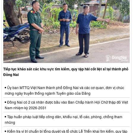
Tiếp tục khảo sát các khu vực tìm kiếm, quy tập hài cốt liệt sĩ tại thành phố
Đồng Nai
Ủy ban MTTQ Việt Nam thành phố Đồng Nai và các cơ quan, đơn vị chúc
mừng ngày truyền thống ngành Tuyên giáo của Đảng
Đồng Nai có 2 cá nhân được bầu vào Ban Chấp hành Hội Chữ thập đỏ Việt
Nam nhiệm kỳ 2026-2031
Tập huấn pháp luật tiếp công dân, khiếu nại, tố cáo, phòng, chống tham
nhũng
Kiểm tra vị trí chuẩn bị tổng duyệt và tổ chức Lễ Triển khai tìm kiếm, quy tập