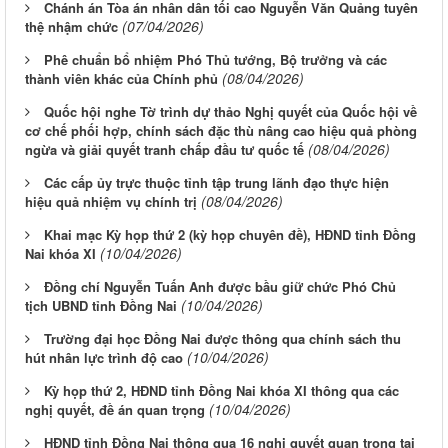
Chánh án Tòa án nhân dân tối cao Nguyễn Văn Quảng tuyên
(07/04/2026)
thệ nhậm chức
Phê chuẩn bổ nhiệm Phó Thủ tướng, Bộ trưởng và các
(08/04/2026)
thành viên khác của Chính phủ
Quốc hội nghe Tờ trình dự thảo Nghị quyết của Quốc hội về
cơ chế phối hợp, chính sách đặc thù nâng cao hiệu quả phòng
(08/04/2026)
ngừa và giải quyết tranh chấp đầu tư quốc tế
Các cấp ủy trực thuộc tỉnh tập trung lãnh đạo thực hiện
(08/04/2026)
hiệu quả nhiệm vụ chính trị
Khai mạc Kỳ họp thứ 2 (kỳ họp chuyên đề), HĐND tỉnh Đồng
(10/04/2026)
Nai khóa XI
Đồng chí Nguyễn Tuấn Anh được bầu giữ chức Phó Chủ
(10/04/2026)
tịch UBND tỉnh Đồng Nai
Trường đại học Đồng Nai được thông qua chính sách thu
(10/04/2026)
hút nhân lực trình độ cao
Kỳ họp thứ 2, HĐND tỉnh Đồng Nai khóa XI thông qua các
(10/04/2026)
nghị quyết, đề án quan trọng
HĐND tỉnh Đồng Nai thông qua 16 nghị quyết quan trọng tại