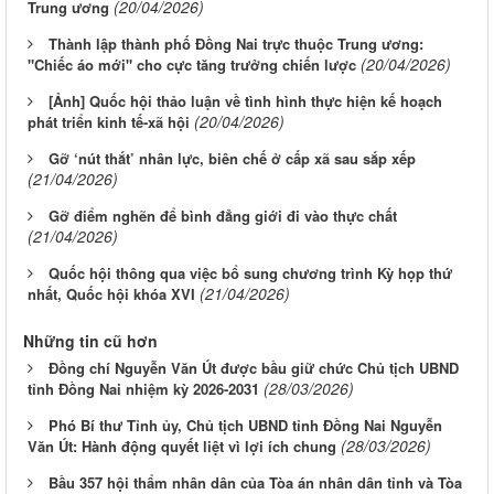
(20/04/2026)
Trung ương
Thành lập thành phố Đồng Nai trực thuộc Trung ương:
(20/04/2026)
"Chiếc áo mới" cho cực tăng trưởng chiến lược
[Ảnh] Quốc hội thảo luận về tình hình thực hiện kế hoạch
(20/04/2026)
phát triển kinh tế-xã hội
Gỡ ‘nút thắt’ nhân lực, biên chế ở cấp xã sau sắp xếp
(21/04/2026)
Gỡ điểm nghẽn để bình đẳng giới đi vào thực chất
(21/04/2026)
Quốc hội thông qua việc bổ sung chương trình Kỳ họp thứ
(21/04/2026)
nhất, Quốc hội khóa XVI
Những tin cũ hơn
Đồng chí Nguyễn Văn Út được bầu giữ chức Chủ tịch UBND
(28/03/2026)
tỉnh Đồng Nai nhiệm kỳ 2026-2031
Phó Bí thư Tỉnh ủy, Chủ tịch UBND tỉnh Đồng Nai Nguyễn
(28/03/2026)
Văn Út: Hành động quyết liệt vì lợi ích chung
Bầu 357 hội thẩm nhân dân của Tòa án nhân dân tỉnh và Tòa