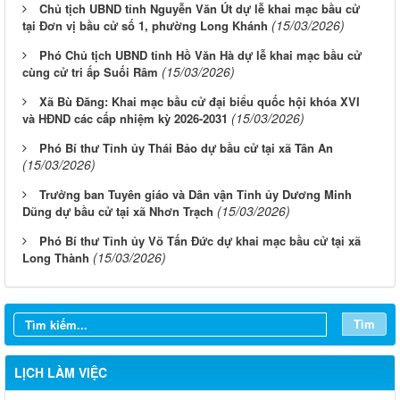
Chủ tịch UBND tỉnh Nguyễn Văn Út dự lễ khai mạc bầu cử
(15/03/2026)
tại Đơn vị bầu cử số 1, phường Long Khánh
Phó Chủ tịch UBND tỉnh Hồ Văn Hà dự lễ khai mạc bầu cử
(15/03/2026)
cùng cử tri ấp Suối Râm
Xã Bù Đăng: Khai mạc bầu cử đại biểu quốc hội khóa XVI
(15/03/2026)
và HĐND các cấp nhiệm kỳ 2026-2031
Phó Bí thư Tỉnh ủy Thái Bảo dự bầu cử tại xã Tân An
(15/03/2026)
Trưởng ban Tuyên giáo và Dân vận Tỉnh ủy Dương Minh
(15/03/2026)
Dũng dự bầu cử tại xã Nhơn Trạch
Phó Bí thư Tỉnh ủy Võ Tấn Đức dự khai mạc bầu cử tại xã
Từ ngày 03/8/2026 đến ngày 09/8/2026
(15/03/2026)
Long Thành
Từ ngày 27/7/2026 đến ngày 02/8/2026
Tìm
Từ ngày 20/7/2026 đến ngày 26/7/2026
Từ ngày 13/7/2026 đến ngày 18/7/2026
LỊCH LÀM VIỆC
Từ ngày 06/7/2026 đến ngày 12/7/2026