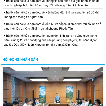
Trả lời câu hỏi của bạn đọc: về Thông tin sáp nhập địa giới hành chính để
doanh nghiệp thực hiện hồ sơ thay đổi nội dung đăng ký chi nhánh
Trả lời câu hỏi của bạn đọc: về việc hướng dẫn thủ tục sang tên sổ đỏ khi
không còn thông tin người bán
Trả lời câu hỏi của bạn đọc: về đền bù và cấp tái định cư khi thu hồi nhà để
thực hiện Dự án Khu tái định cư tại phường Phước Tân
Trả lời câu hỏi của bạn đọc: liên quan đến tình trạng hạ tầng giao thông
trên Quốc lộ 20 và hoạt động của các phương tiện phục vụ thi công dự án
cao tốc Dầu Giây - Liên Khương trên địa bàn xã Định Quán
HỘI ĐỒNG NHÂN DÂN