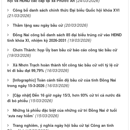
(24/03/2026)
hội và HĐND các cấp tại xã Phước An
Công bố danh sách chính thức Đại biểu Quốc hội khóa XVI
(21/03/2026)
(20/03/2026)
Thầm lặng sau ngày bầu cử
Đồng Nai công bố danh sách 85 đại biểu trúng cử vào HĐND
(19/03/2026)
tỉnh khóa XI, nhiệm kỳ 2026-2031
Chơn Thành: họp Ủy ban bầu cử báo cáo công tác bầu cử
(19/03/2026)
Xã Nhơn Trạch hoàn thành tốt công tác bầu cử với tỷ lệ cử
(16/03/2026)
tri đi bầu đạt 99,79%
[Infographic] Toàn cảnh tiến độ bầu cử của tỉnh Đồng Nai
(16/03/2026)
trong ngày 15-3-2026
[Cập nhật] Đến 16 giờ ngày 15/3, hơn 93% cử tri cả nước đã
(15/03/2026)
đi bỏ phiếu
Những lá phiếu đặc biệt của những cử tri Đồng Nai ở tuổi
(15/03/2026)
‘xưa nay hiếm’
Trang nghiêm, ý nghĩa ngày hội bầu cử tại Công an tỉnh