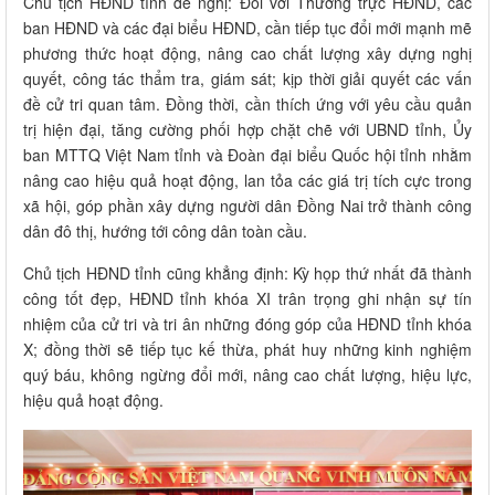
Chủ tịch HĐND tỉnh đề nghị: Đối với Thường trực HĐND, các
ban HĐND và các đại biểu HĐND, cần tiếp tục đổi mới mạnh mẽ
phương thức hoạt động, nâng cao chất lượng xây dựng nghị
quyết, công tác thẩm tra, giám sát; kịp thời giải quyết các vấn
đề cử tri quan tâm. Đồng thời, cần thích ứng với yêu cầu quản
trị hiện đại, tăng cường phối hợp chặt chẽ với UBND tỉnh, Ủy
ban MTTQ Việt Nam tỉnh và Đoàn đại biểu Quốc hội tỉnh nhằm
nâng cao hiệu quả hoạt động, lan tỏa các giá trị tích cực trong
xã hội, góp phần xây dựng người dân Đồng Nai trở thành công
dân đô thị, hướng tới công dân toàn cầu.
Chủ tịch HĐND tỉnh cũng khẳng định: Kỳ họp thứ nhất đã thành
công tốt đẹp, HĐND tỉnh khóa XI trân trọng ghi nhận sự tín
nhiệm của cử tri và tri ân những đóng góp của HĐND tỉnh khóa
X; đồng thời sẽ tiếp tục kế thừa, phát huy những kinh nghiệm
quý báu, không ngừng đổi mới, nâng cao chất lượng, hiệu lực,
hiệu quả hoạt động.