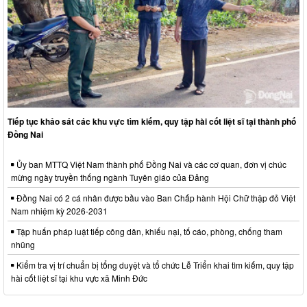
Tiếp tục khảo sát các khu vực tìm kiếm, quy tập hài cốt liệt sĩ tại thành phố
Đồng Nai
Ủy ban MTTQ Việt Nam thành phố Đồng Nai và các cơ quan, đơn vị chúc
mừng ngày truyền thống ngành Tuyên giáo của Đảng
Đồng Nai có 2 cá nhân được bầu vào Ban Chấp hành Hội Chữ thập đỏ Việt
Nam nhiệm kỳ 2026-2031
Tập huấn pháp luật tiếp công dân, khiếu nại, tố cáo, phòng, chống tham
nhũng
Kiểm tra vị trí chuẩn bị tổng duyệt và tổ chức Lễ Triển khai tìm kiếm, quy tập
hài cốt liệt sĩ tại khu vực xã Minh Đức