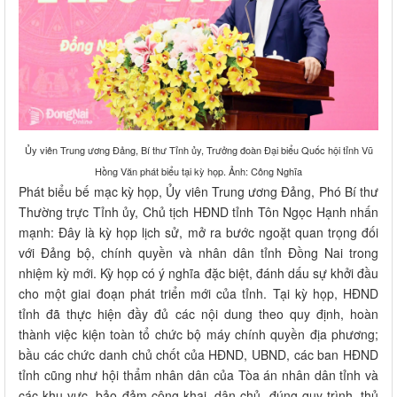
Ủy viên Trung ương Đảng, Bí thư Tỉnh ủy, Trưởng đoàn Đại biểu Quốc hội tỉnh Vũ
Hồng Văn phát biểu tại kỳ họp. Ảnh: Công Nghĩa
Phát biểu bế mạc kỳ họp, Ủy viên Trung ương Đảng, Phó Bí thư
Thường trực Tỉnh ủy, Chủ tịch HĐND tỉnh Tôn Ngọc Hạnh nhấn
mạnh: Đây là kỳ họp lịch sử, mở ra bước ngoặt quan trọng đối
với Đảng bộ, chính quyền và nhân dân tỉnh Đồng Nai trong
nhiệm kỳ mới. Kỳ họp có ý nghĩa đặc biệt, đánh dấu sự khởi đầu
cho một giai đoạn phát triển mới của tỉnh. Tại kỳ họp, HĐND
tỉnh đã thực hiện đầy đủ các nội dung theo quy định, hoàn
thành việc kiện toàn tổ chức bộ máy chính quyền địa phương;
bầu các chức danh chủ chốt của HĐND, UBND, các ban HĐND
tỉnh cũng như hội thẩm nhân dân của Tòa án nhân dân tỉnh và
các khu vực, bảo đảm công khai, dân chủ, đúng quy trình, thủ