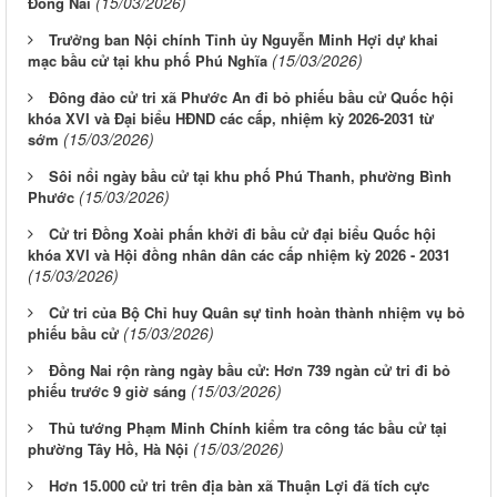
(15/03/2026)
Đồng Nai
Trưởng ban Nội chính Tỉnh ủy Nguyễn Minh Hợi dự khai
(15/03/2026)
mạc bầu cử tại khu phố Phú Nghĩa
Đông đảo cử tri xã Phước An đi bỏ phiếu bầu cử Quốc hội
khóa XVI và Đại biểu HĐND các cấp, nhiệm kỳ 2026-2031 từ
(15/03/2026)
sớm
Sôi nổi ngày bầu cử tại khu phố Phú Thanh, phường Bình
(15/03/2026)
Phước
Cử tri Đồng Xoài phấn khởi đi bầu cử đại biểu Quốc hội
khóa XVI và Hội đồng nhân dân các cấp nhiệm kỳ 2026 - 2031
(15/03/2026)
Cử tri của Bộ Chỉ huy Quân sự tỉnh hoàn thành nhiệm vụ bỏ
(15/03/2026)
phiếu bầu cử
Đồng Nai rộn ràng ngày bầu cử: Hơn 739 ngàn cử tri đi bỏ
(15/03/2026)
phiếu trước 9 giờ sáng
Thủ tướng Phạm Minh Chính kiểm tra công tác bầu cử tại
(15/03/2026)
phường Tây Hồ, Hà Nội
Hơn 15.000 cử tri trên địa bàn xã Thuận Lợi đã tích cực