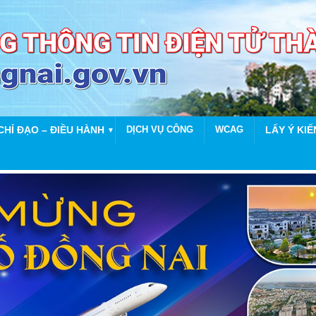
CHỈ ĐẠO – ĐIỀU HÀNH
DỊCH VỤ CÔNG
WCAG
LẤY Ý KIẾ
▼