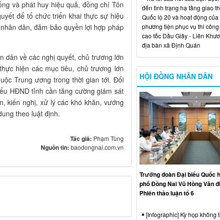
ống và phát huy hiệu quả, đồng chí Tôn
đến tình trạng hạ tầng giao t
yết để tổ chức triển khai thực sự hiệu
Quốc lộ 20 và hoạt động của
phương tiện phục vụ thi công
và nhân dân, đảm bảo quyền lợi hợp pháp
cao tốc Dầu Giây - Liên Khươ
địa bàn xã Định Quán
n dân về các nghị quyết, chủ trương lớn
thực hiện các mục tiêu, chủ trương lớn
HỘI ĐỒNG NHÂN DÂN
huộc Trung ương trong thời gian tới. Đối
biểu HĐND tỉnh cần tăng cường giám sát
ện, kiến nghị, xử lý các khó khăn, vướng
dung theo luật định.
Tác giả:
Phạm Tùng
Nguồn tin:
baodongnai.com.vn
Trưởng đoàn Đại biểu Quốc h
phố Đồng Nai Vũ Hồng Văn đ
Phiên thảo luận tổ 6
[Infographic] Kỳ họp không 