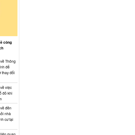
về công
ch
: về Thông
ính để
 thay đổi
 về việc
ổ đỏ khi
án
 về đền
hồi nhà
nh cư tại
 liên quan