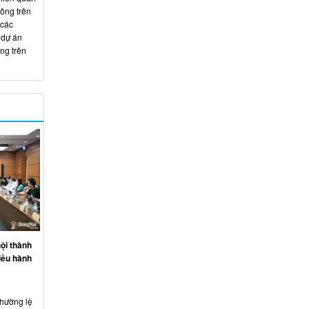
hông trên
 các
 dự án
ng trên
ội thành
iều hành
thường lệ