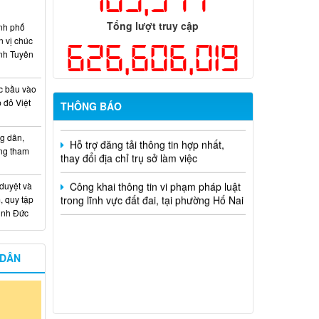
hiện năm 2026 (đợt 1) lần 3
Tổng lượt truy cập
nh phố
Kế hoạch Thông tin, tuyên truyền triển
n vị chúc
khai Kế hoạch Khám sức khỏe định kỳ
626,606,019
nh Tuyên
hoặc khám sàng lọc miễn phí ít nhất mỗi
năm một lần cho người dân trên địa bàn
thành phố Đồng Nai
c bầu vào
 đỏ Việt
THÔNG BÁO
Hỗ trợ đăng tải thông tin hợp nhất,
thay đổi địa chỉ trụ sở làm việc
g dân,
ống tham
Công khai thông tin vi phạm pháp luật
trong lĩnh vực đất đai, tại phường Hố Nai
 duyệt và
, quy tập
Minh Đức
 DÂN