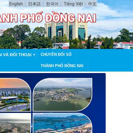
English
日本語
한국어
Tiếng Việt
中文
N VÀ ĐỐI THOẠI
CHUYỂN ĐỔI SỐ
▼
THÀNH PHỐ ĐỒNG NAI