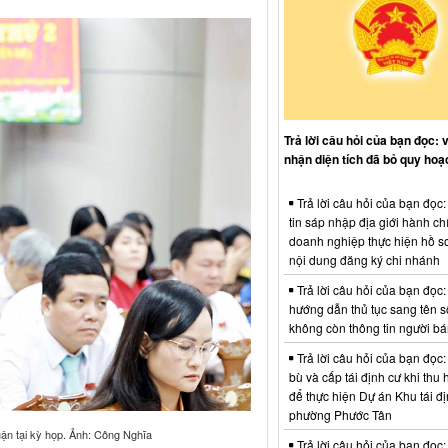
Trả lời câu hỏi của bạn đọc: 
nhận diện tích đã bỏ quy hoạ
Trả lời câu hỏi của bạn đọc
tin sáp nhập địa giới hành ch
doanh nghiệp thực hiện hồ sơ
nội dung đăng ký chi nhánh
Trả lời câu hỏi của bạn đọc:
hướng dẫn thủ tục sang tên s
không còn thông tin người b
Trả lời câu hỏi của bạn đọc:
bù và cấp tái định cư khi thu 
để thực hiện Dự án Khu tái đị
phường Phước Tân
ận tại kỳ họp. Ảnh: Công Nghĩa
Trả lời câu hỏi của bạn đọc: