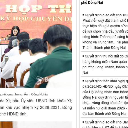
phố Đồng Nai
Quyết định giao đất cho Tr
Phát triển quỹ đất thành phố
thực hiện đấu giá quyền sử d
để lựa chọn nhà đầu tư đối vớ
công trình: Thành phố cảng 
không và Trung tâm… tại ph
Thành, thành phố Đồng Nai
Quyết định thu hồi đất do C
hàng không miền Nam quản l
phường Long Thành, thành 
Nai
Quyết định triển khai Nghị 
07/2026/NQ-HĐND ngày 09/
của Hội đồng nhân dân thàn
quyết quan trọng. Ảnh: Công Nghĩa
Đồng Nai quy định nguyên tắc
óa XI; bầu Ủy viên UBND tỉnh khóa XI;
chí,… vùng đồng bào dân tộc
ân khu vực nhiệm kỳ 2026-2031. Đồng
và miền núi giai đoạn 2026 -
 chế HĐND tỉnh.
địa bàn thành phố Đồng Nai
Quyết định giao đất cho Ba
dự án khu vực 07 để thực hiệ