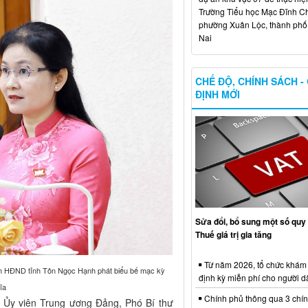
Trường Tiểu học Mạc Đĩnh Chi
phường Xuân Lộc, thành ph
Nai
CHẾ ĐỘ, CHÍNH SÁCH -
ĐỊNH MỚI
Sửa đổi, bổ sung một số quy 
Thuế giá trị gia tăng
Từ năm 2026, tổ chức khám
ịch HĐND tỉnh Tôn Ngọc Hạnh phát biểu bế mạc kỳ
định kỳ miễn phí cho người d
ĩa
Chính phủ thông qua 3 chí
 Ủy viên Trung ương Đảng, Phó Bí thư