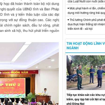
của Luật Nuôi con nuôi (sửa 
 Kỳ họp đã hoàn thành toàn bộ nội dung
Mức phạt hành vi lấn, chiếm
o nghị quyết của UBND tỉnh và Ban Pháp
dụng môi trường rừng trái qu
 tỉnh và ý kiến thảo luận của các đại
trọng với sự đồng thuận cao. Các nghị
Thủ tướng Chính phủ phát đ
đua thực hiện thắng lợi nhiệ
tài chính ngân sách, đầu tư công, phát
triển kinh tế - xã hội
 an sinh xã hội, thu hút phát triển nguồn
TIN HOẠT ĐỘNG LĨNH 
NGÀNH
Tiếp tục khảo sát các khu vự
kiếm, quy tập hài cốt liệt sĩ t
phố Đồng Nai