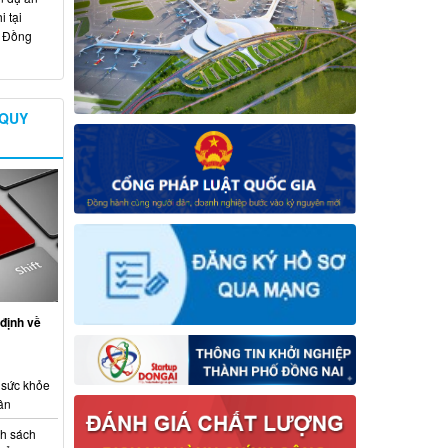
 tại
ố Đồng
 QUY
định về
 sức khỏe
ân
nh sách