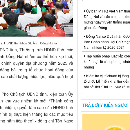
Ủy ban MTTQ Việt Nam thà
Đồng Nai và các cơ quan, đơ
mừng ngày truyền thống ngà
giáo của Đảng
Đồng Nai có 2 cá nhân đượ
Ban Chấp hành Hội Chữ thập
ứ 2, HĐND tỉnh khóa XI. Ảnh: Công Nghĩa
Nam nhiệm kỳ 2026-2031
ĐND tỉnh, Thường trực HĐND tỉnh, các
ỉnh Đồng Nai nhằm cụ thể hóa kịp thời,
Tập huấn pháp luật tiếp côn
khiếu nại, tố cáo, phòng, ch
ức chính quyền địa phương năm 2025 và
nhũng
 đồng bộ trong tổ chức hoạt động của
Kiểm tra vị trí chuẩn bị tổng
cao chất lượng, hiệu lực, hiệu quả hoạt
tổ chức Lễ Triển khai tìm kiếm
hài cốt liệt sĩ tại khu vực xã 
h Phó Chủ tịch UBND tỉnh, kiện toàn Ủy
ân khu vực nhiệm kỳ mới. “Thành công
TRẢ LỜI Ý KIẾN NGƯỜI
rách nhiệm, quyết tâm cao của HĐND tỉnh
nh trị thực hiện thắng lợi các mục tiêu
ững năm tiếp theo” - đồng chí Tôn Ngọc