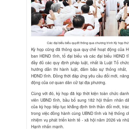
Các đại biểu biểu quyết thông qua chương trình Kỳ họp th
Kỳ họp cũng đã thông qua quy chế hoạt động của H
ban HĐND tỉnh, tổ đại biểu và các đại biểu HĐND t
đầy đủ các quy định pháp luật, nhất là Luật Tổ ch
hướng dẫn thi hành luật, đảm bảo sự thống nhất,
HĐND tỉnh. Đồng thời đáp ứng yêu cầu đổi mới, nâng 
động của cơ quan dân cử tại địa phương.
Cùng với đó, kỳ họp đã kịp thời kiện toàn chức dan
viên UBND tỉnh, bầu bổ sung 182 hội thẩm nhân d
của kỳ họp tiếp tục khẳng định tinh thần đổi mới, t
trong việc đồng hành cùng UBND tỉnh và hệ thống chí
nhiệm vụ phát triển kinh tế - xã hội năm 2026 và nh
Hạnh nhấn mạnh.