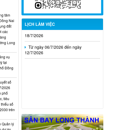
Từ ngày 20/7/2026 đến ngày
26/7/2026
ung tâm
Từ ngày 13/7/2026 đến ngày
 Đồng Nai
LỊCH LÀM VIỆC
18/7/2026
ụng đất
i các
hàng
Từ ngày 06/7/2026 đến ngày
ường Long
12/7/2026
ảng vụ
ý tại
phố Đồng
quyết số
7/2026
h phố
, tiêu
 thiểu số
 2030 trên
n Quản lý
n dự án