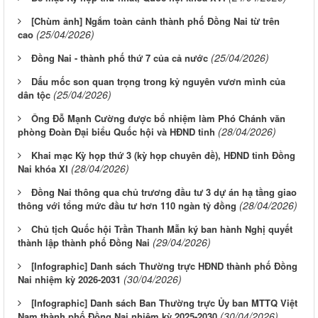
[Chùm ảnh] Ngắm toàn cảnh thành phố Đồng Nai từ trên
(25/04/2026)
cao
(25/04/2026)
Đồng Nai - thành phố thứ 7 của cả nước
Dấu mốc son quan trọng trong kỷ nguyên vươn mình của
(25/04/2026)
dân tộc
Ông Đỗ Mạnh Cường được bổ nhiệm làm Phó Chánh văn
(28/04/2026)
phòng Đoàn Đại biểu Quốc hội và HĐND tỉnh
Khai mạc Kỳ họp thứ 3 (kỳ họp chuyên đề), HĐND tỉnh Đồng
(28/04/2026)
Nai khóa XI
Đồng Nai thông qua chủ trương đầu tư 3 dự án hạ tầng giao
(28/04/2026)
thông với tổng mức đầu tư hơn 110 ngàn tỷ đồng
Chủ tịch Quốc hội Trần Thanh Mẫn ký ban hành Nghị quyết
(29/04/2026)
thành lập thành phố Đồng Nai
[Infographic] Danh sách Thường trực HĐND thành phố Đồng
(30/04/2026)
Nai nhiệm kỳ 2026-2031
[Infographic] Danh sách Ban Thường trực Ủy ban MTTQ Việt
(30/04/2026)
Nam thành phố Đồng Nai nhiệm kỳ 2025-2030