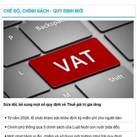
CHẾ ĐỘ, CHÍNH SÁCH - QUY ĐỊNH MỚI
Sửa đổi, bổ sung một số quy định về Thuế giá trị gia tăng
Từ năm 2026, tổ chức khám sức khỏe định kỳ miễn phí cho người dân
Chính phủ thông qua 3 chính sách của Luật Nuôi con nuôi (sửa đổi)
Mức phạt hành vi lấn, chiếm và sử dụng môi trường rừng trái quy định