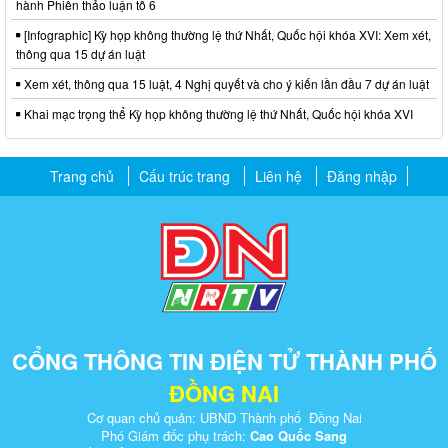
hành Phiên thảo luận tổ 6
[Infographic] Kỳ họp không thường lệ thứ Nhất, Quốc hội khóa XVI: Xem xét,
thông qua 15 dự án luật
Xem xét, thông qua 15 luật, 4 Nghị quyết và cho ý kiến lần đầu 7 dự án luật
Khai mạc trọng thể Kỳ họp không thường lệ thứ Nhất, Quốc hội khóa XVI
Trang chủ
Cấu trúc trang
Liên hệ
Đăng nhập
CỔNG THÔNG TIN ĐIỆN TỬ THÀNH PHỐ
ĐỒNG NAI
Cơ quan chủ quản: UBND Thành phố Đồng Nai
Phó Giám đốc phụ trách:
Cao Quốc Sang