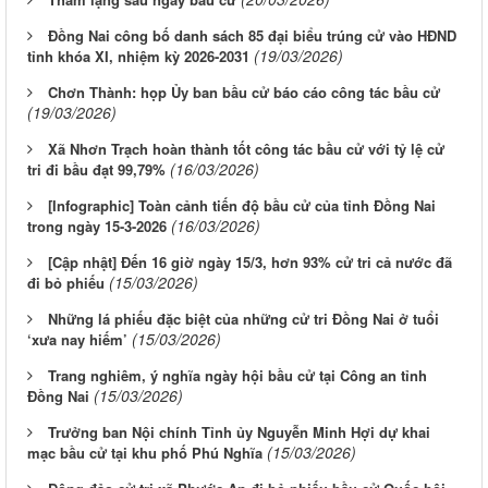
Đồng Nai công bố danh sách 85 đại biểu trúng cử vào HĐND
(19/03/2026)
tỉnh khóa XI, nhiệm kỳ 2026-2031
Chơn Thành: họp Ủy ban bầu cử báo cáo công tác bầu cử
(19/03/2026)
Xã Nhơn Trạch hoàn thành tốt công tác bầu cử với tỷ lệ cử
(16/03/2026)
tri đi bầu đạt 99,79%
[Infographic] Toàn cảnh tiến độ bầu cử của tỉnh Đồng Nai
(16/03/2026)
trong ngày 15-3-2026
[Cập nhật] Đến 16 giờ ngày 15/3, hơn 93% cử tri cả nước đã
(15/03/2026)
đi bỏ phiếu
Những lá phiếu đặc biệt của những cử tri Đồng Nai ở tuổi
(15/03/2026)
‘xưa nay hiếm’
Trang nghiêm, ý nghĩa ngày hội bầu cử tại Công an tỉnh
(15/03/2026)
Đồng Nai
Trưởng ban Nội chính Tỉnh ủy Nguyễn Minh Hợi dự khai
(15/03/2026)
mạc bầu cử tại khu phố Phú Nghĩa