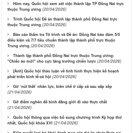
Hôm nay, Quốc hội xem xét việc thành lập TP Đồng Nai trực
(20/04/2026)
thuộc Trung ương
Trình Quốc hội Đề án thành lập thành phố Đồng Nai trực
(20/04/2026)
thuộc Trung ương
Báo cáo thẩm tra Tờ trình và Đề án: Đồng Nai bảo đảm 5/5
điều kiện và 7/7 tiêu chuẩn thành lập thành phố trực thuộc
(20/04/2026)
Trung ương
Thành lập thành phố Đồng Nai trực thuộc Trung ương:
(20/04/2026)
"Chiếc áo mới" cho cực tăng trưởng chiến lược
[Ảnh] Quốc hội thảo luận về tình hình thực hiện kế hoạch
(20/04/2026)
phát triển kinh tế-xã hội
Gỡ ‘nút thắt’ nhân lực, biên chế ở cấp xã sau sắp xếp
(21/04/2026)
Gỡ điểm nghẽn để bình đẳng giới đi vào thực chất
(21/04/2026)
Quốc hội thông qua việc bổ sung chương trình Kỳ họp thứ
(21/04/2026)
nhất, Quốc hội khóa XVI
Kiên quyết loại bỏ khỏi danh mục các dự án chưa thực sự