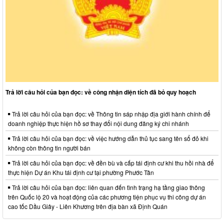
Trả lời câu hỏi của bạn đọc: về công nhận diện tích đã bỏ quy hoạch
Trả lời câu hỏi của bạn đọc: về Thông tin sáp nhập địa giới hành chính để
doanh nghiệp thực hiện hồ sơ thay đổi nội dung đăng ký chi nhánh
Trả lời câu hỏi của bạn đọc: về việc hướng dẫn thủ tục sang tên sổ đỏ khi
không còn thông tin người bán
Trả lời câu hỏi của bạn đọc: về đền bù và cấp tái định cư khi thu hồi nhà để
thực hiện Dự án Khu tái định cư tại phường Phước Tân
Trả lời câu hỏi của bạn đọc: liên quan đến tình trạng hạ tầng giao thông
trên Quốc lộ 20 và hoạt động của các phương tiện phục vụ thi công dự án
cao tốc Dầu Giây - Liên Khương trên địa bàn xã Định Quán