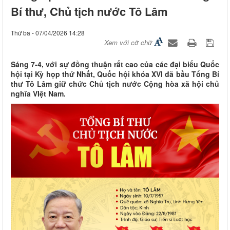
Bí thư, Chủ tịch nước Tô Lâm
Thứ ba - 07/04/2026 14:28
Xem với cỡ chữ
Sáng 7-4, với sự đồng thuận rất cao của các đại biểu Quốc
hội tại Kỳ họp thứ Nhất, Quốc hội khóa XVI đã bầu Tổng Bí
thư Tô Lâm giữ chức Chủ tịch nước Cộng hòa xã hội chủ
nghĩa VIệt Nam.