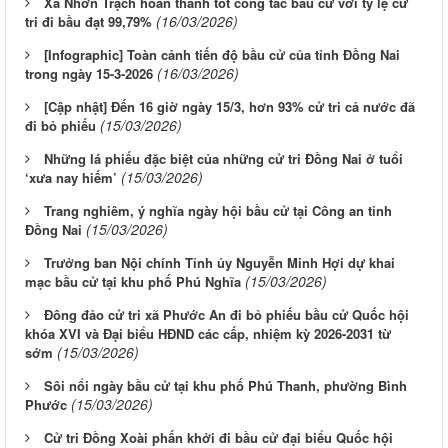
Xã Nhơn Trạch hoàn thành tốt công tác bầu cử với tỷ lệ cử
(16/03/2026)
tri đi bầu đạt 99,79%
[Infographic] Toàn cảnh tiến độ bầu cử của tỉnh Đồng Nai
(16/03/2026)
trong ngày 15-3-2026
[Cập nhật] Đến 16 giờ ngày 15/3, hơn 93% cử tri cả nước đã
(15/03/2026)
đi bỏ phiếu
Những lá phiếu đặc biệt của những cử tri Đồng Nai ở tuổi
(15/03/2026)
‘xưa nay hiếm’
Trang nghiêm, ý nghĩa ngày hội bầu cử tại Công an tỉnh
(15/03/2026)
Đồng Nai
Trưởng ban Nội chính Tỉnh ủy Nguyễn Minh Hợi dự khai
(15/03/2026)
mạc bầu cử tại khu phố Phú Nghĩa
Đông đảo cử tri xã Phước An đi bỏ phiếu bầu cử Quốc hội
khóa XVI và Đại biểu HĐND các cấp, nhiệm kỳ 2026-2031 từ
(15/03/2026)
sớm
Sôi nổi ngày bầu cử tại khu phố Phú Thanh, phường Bình
(15/03/2026)
Phước
Cử tri Đồng Xoài phấn khởi đi bầu cử đại biểu Quốc hội