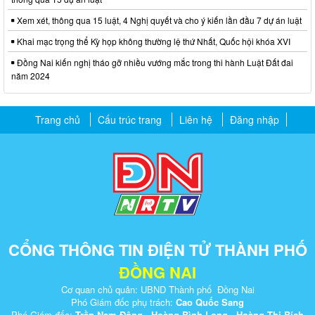
Xem xét, thông qua 15 luật, 4 Nghị quyết và cho ý kiến lần đầu 7 dự án luật
Khai mạc trọng thể Kỳ họp không thường lệ thứ Nhất, Quốc hội khóa XVI
Đồng Nai kiến nghị tháo gỡ nhiều vướng mắc trong thi hành Luật Đất đai
năm 2024
Trang chủ
Cấu trúc trang
Liên hệ
Đăng nhập
CỔNG THÔNG TIN ĐIỆN TỬ THÀNH PHỐ
ĐỒNG NAI
Cơ quan chủ quản: UBND Thành phố Đồng Nai
Phó Giám đốc phụ trách:
Cao Quốc Sang
Phó Giám đốc:
Trần Nam Đông - Hoàng Bình Long - Hoàng Thị Bích