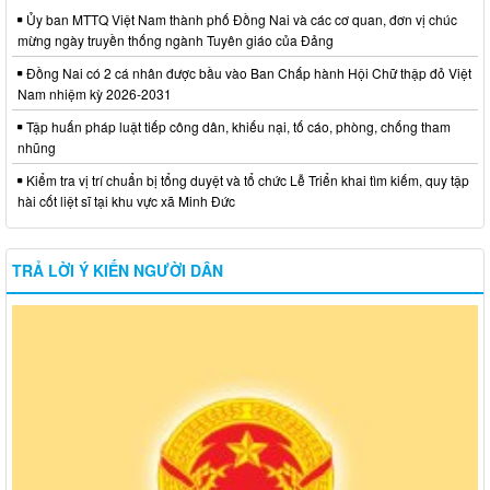
Ủy ban MTTQ Việt Nam thành phố Đồng Nai và các cơ quan, đơn vị chúc
mừng ngày truyền thống ngành Tuyên giáo của Đảng
Đồng Nai có 2 cá nhân được bầu vào Ban Chấp hành Hội Chữ thập đỏ Việt
Nam nhiệm kỳ 2026-2031
Tập huấn pháp luật tiếp công dân, khiếu nại, tố cáo, phòng, chống tham
nhũng
Kiểm tra vị trí chuẩn bị tổng duyệt và tổ chức Lễ Triển khai tìm kiếm, quy tập
hài cốt liệt sĩ tại khu vực xã Minh Đức
TRẢ LỜI Ý KIẾN NGƯỜI DÂN