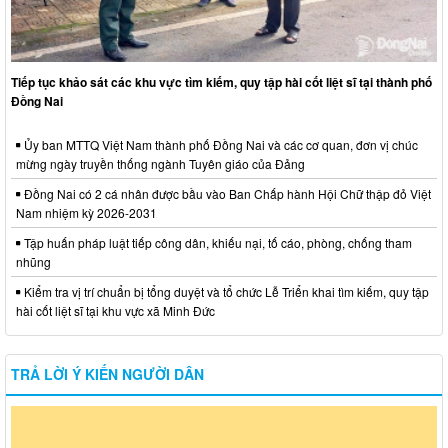
Tiếp tục khảo sát các khu vực tìm kiếm, quy tập hài cốt liệt sĩ tại thành phố
Đồng Nai
Ủy ban MTTQ Việt Nam thành phố Đồng Nai và các cơ quan, đơn vị chúc
mừng ngày truyền thống ngành Tuyên giáo của Đảng
Đồng Nai có 2 cá nhân được bầu vào Ban Chấp hành Hội Chữ thập đỏ Việt
Nam nhiệm kỳ 2026-2031
Tập huấn pháp luật tiếp công dân, khiếu nại, tố cáo, phòng, chống tham
nhũng
Kiểm tra vị trí chuẩn bị tổng duyệt và tổ chức Lễ Triển khai tìm kiếm, quy tập
hài cốt liệt sĩ tại khu vực xã Minh Đức
TRẢ LỜI Ý KIẾN NGƯỜI DÂN