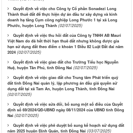
Quyết định về việc cho Công ty Cổ phần Sonadezi Long
Thành thuê đất để thực hiện dự án đầu tư xây dựng và kinh
doanh hạ tầng Cụm công nghiệp Long Phước 1 tại xã Long
(02/07/2025)
Phước, huyện Long Thành
Quyết định về việc thu hồi đất của Công ty TNHH AB Mauri
Việt Nam do đã hết thời hạn thuê đất nhưng không được gia
hạn sử dụng đất theo điểm c khoản 1 Điều 82 Luật Đất đai năm
(02/07/2025)
2024
Quyết định về việc giao đất cho Trường Tiểu học Nguyễn
(02/07/2025)
Huệ, huyện Tân Phú, tỉnh Đồng Nai
Quyết định về việc giao đất cho Trung tâm Phát triển quỹ
đất tỉnh Đồng Nai quản lý, lập phương án đấu giá quyền sử
dụng đất tại xã Tam An, huyện Long Thành, tỉnh Đồng Nai
(02/07/2025)
Quyết định về việc sửa đổi, bổ sung một số điều của Quyết
định số 69/2024/QĐ-UBND ngày 08/11/2024 của UBND tỉnh Đồng
(02/07/2025)
Nai
Quyết định về việc phê duyệt bổ sung kế hoạch sử dụng đất
(03/07/2025)
năm 2025 huyện Định Quán, tỉnh Đồng Nai