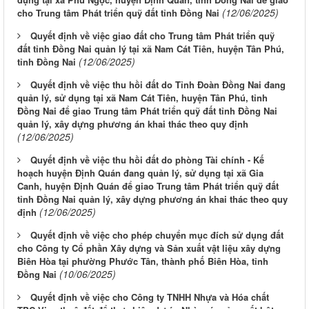
(12/06/2025)
cho Trung tâm Phát triển quỹ đất tỉnh Đồng Nai
Quyết định về việc giao đất cho Trung tâm Phát triển quỹ
đất tỉnh Đồng Nai quản lý tại xã Nam Cát Tiên, huyện Tân Phú,
(12/06/2025)
tỉnh Đồng Nai
Quyết định về việc thu hồi đất do Tỉnh Đoàn Đồng Nai đang
quản lý, sử dụng tại xã Nam Cát Tiên, huyện Tân Phú, tỉnh
Đồng Nai để giao Trung tâm Phát triển quỹ đất tỉnh Đồng Nai
quản lý, xây dựng phương án khai thác theo quy định
(12/06/2025)
Quyết định về việc thu hồi đất do phòng Tài chính - Kế
hoạch huyện Định Quán đang quản lý, sử dụng tại xã Gia
Canh, huyện Định Quán để giao Trung tâm Phát triển quỹ đất
tỉnh Đồng Nai quản lý, xây dựng phương án khai thác theo quy
(12/06/2025)
định
Quyết định về việc cho phép chuyển mục đích sử dụng đất
cho Công ty Cổ phần Xây dựng và Sản xuất vật liệu xây dựng
Biên Hòa tại phường Phước Tân, thành phố Biên Hòa, tỉnh
(10/06/2025)
Đồng Nai
Quyết định về việc cho Công ty TNHH Nhựa và Hóa chất