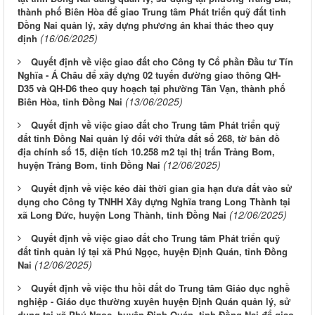
thành phố Biên Hòa để giao Trung tâm Phát triển quỹ đất tỉnh
Đồng Nai quản lý, xây dựng phương án khai thác theo quy
(16/06/2025)
định
Quyết định về việc giao đất cho Công ty Cổ phần Đầu tư Tín
Nghĩa - Á Châu để xây dựng 02 tuyến đường giao thông QH-
D35 và QH-D6 theo quy hoạch tại phường Tân Vạn, thành phố
(13/06/2025)
Biên Hòa, tỉnh Đồng Nai
Quyết định về việc giao đất cho Trung tâm Phát triển quỹ
đất tỉnh Đồng Nai quản lý đối với thửa đất số 268, tờ bản đồ
địa chính số 15, diện tích 10.258 m2 tại thị trấn Trảng Bom,
(12/06/2025)
huyện Trảng Bom, tỉnh Đồng Nai
Quyết định về việc kéo dài thời gian gia hạn đưa đất vào sử
dụng cho Công ty TNHH Xây dựng Nghĩa trang Long Thành tại
(12/06/2025)
xã Long Đức, huyện Long Thành, tỉnh Đồng Nai
Quyết định về việc giao đất cho Trung tâm Phát triển quỹ
đất tỉnh quản lý tại xã Phú Ngọc, huyện Định Quán, tỉnh Đồng
(12/06/2025)
Nai
Quyết định về việc thu hồi đất do Trung tâm Giáo dục nghề
nghiệp - Giáo dục thường xuyên huyện Định Quán quản lý, sử
dụng tại xã Phú Ngọc, huyện Định Quán, tỉnh Đồng Nai để giao