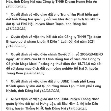
Hòa, tỉnh Đồng Nai của Công ty TNHH Dream Home Hóa An
(23/05/2025)
Quyết định về việc giao đất cho Trung tâm Phát triển quỹ
đất tỉnh Đồng Nai quản lý đối với khu đất diện tích 66.549 m2
đất tại xã Phú Hội, huyện Nhơn Trạch, tỉnh Đồng Nai
(21/05/2025)
Quyết định về việc thu hồi đất của Công ty TNHH Tập đoàn
Bitexco do vi phạm khoản 8 Điều 1 Luật Đất đai năm 2024
(21/05/2025)
Quyết định về việc điều chỉnh Quyết định số 2906/QĐ-UBND
ngày 04/10/2024 của UBND tỉnh Đồng Nai về việc cho Công ty
Cổ phần Mega Metal Packaging thuê diện tích 15.732,0 m2 đất
để sử dụng mục đích đất cụm công nghiệp Hố Nai 3, huyện
(20/05/2025)
Trảng Bom
Quyết định về việc giao đất cho UBND thành phố Long
Khánh quản lý khu đất tại phường Xuân Lập, thành phố Long
(19/05/2025)
Khánh, tỉnh Đồng Nai
Quyết định về việc giao đất cho UBND huyện Thống Nhất
quản lý khu đất tại xã Hưng Lộc, xã Bàu Hàm 2, thị trấn Dầu
(19/05/2025)
Giây, huyện Thống Nhất, tỉnh Đồng Nai