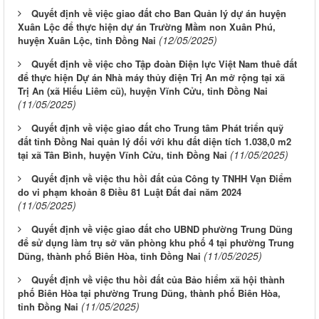
Quyết định về việc giao đất cho Ban Quản lý dự án huyện
Xuân Lộc để thực hiện dự án Trường Mầm non Xuân Phú,
(12/05/2025)
huyện Xuân Lộc, tỉnh Đồng Nai
Quyết định về việc cho Tập đoàn Điện lực Việt Nam thuê đất
để thực hiện Dự án Nhà máy thủy điện Trị An mở rộng tại xã
Trị An (xã Hiếu Liêm cũ), huyện Vĩnh Cửu, tỉnh Đồng Nai
(11/05/2025)
Quyết định về việc giao đất cho Trung tâm Phát triển quỹ
đất tỉnh Đồng Nai quản lý đối với khu đất diện tích 1.038,0 m2
(11/05/2025)
tại xã Tân Bình, huyện Vĩnh Cửu, tỉnh Đồng Nai
Quyết định về việc thu hồi đất của Công ty TNHH Vạn Điểm
do vi phạm khoản 8 Điều 81 Luật Đất đai năm 2024
(11/05/2025)
Quyết định về việc giao đất cho UBND phường Trung Dũng
để sử dụng làm trụ sở văn phòng khu phố 4 tại phường Trung
(11/05/2025)
Dũng, thành phố Biên Hòa, tỉnh Đồng Nai
Quyết định về việc thu hồi đất của Bảo hiểm xã hội thành
phố Biên Hòa tại phường Trung Dũng, thành phố Biên Hòa,
(11/05/2025)
tỉnh Đồng Nai