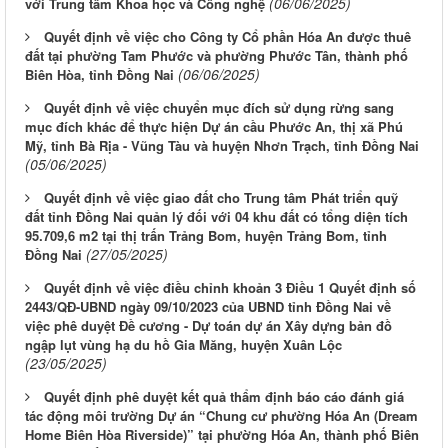
(06/06/2025)
với Trung tâm Khoa học và Công nghệ
Quyết định về việc cho Công ty Cổ phần Hóa An được thuê
đất tại phường Tam Phước và phường Phước Tân, thành phố
(06/06/2025)
Biên Hòa, tỉnh Đồng Nai
Quyết định về việc chuyển mục đích sử dụng rừng sang
mục đích khác để thực hiện Dự án cầu Phước An, thị xã Phú
Mỹ, tỉnh Bà Rịa - Vũng Tàu và huyện Nhơn Trạch, tỉnh Đồng Nai
(05/06/2025)
Quyết định về việc giao đất cho Trung tâm Phát triển quỹ
đất tỉnh Đồng Nai quản lý đối với 04 khu đất có tổng diện tích
95.709,6 m2 tại thị trấn Trảng Bom, huyện Trảng Bom, tỉnh
(27/05/2025)
Đồng Nai
Quyết định về việc điều chỉnh khoản 3 Điều 1 Quyết định số
2443/QĐ-UBND ngày 09/10/2023 của UBND tỉnh Đồng Nai về
việc phê duyệt Đề cương - Dự toán dự án Xây dựng bản đồ
ngập lụt vùng hạ du hồ Gia Măng, huyện Xuân Lộc
(23/05/2025)
Quyết định phê duyệt kết quả thẩm định báo cáo đánh giá
tác động môi trường Dự án “Chung cư phường Hóa An (Dream
Home Biên Hòa Riverside)” tại phường Hóa An, thành phố Biên