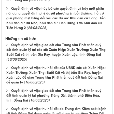
Quyết định về việc hủy bỏ các quyết định và hủy một phần
nội dung quyết định phê duyệt phương án bồi thường, hỗ trợ
giải phóng mặt bằng đối với các dự án: Khu dân cư Long Điền,
Khu dân cư Bù Nho, Khu dân cư Tiến Hưng 1 và Khu dân cư
(28/08/2025)
Tiến Hưng 2
Những tin cũ hơn
Quyết định về việc giao đất cho Trung tâm Phát triển quỹ
đất tỉnh quản lý tại các xã: Xuân Hiệp; Xuân Trường; Xuân Thọ;
Suối Cát và thị trấn Gia Ray, huyện Xuân Lộc, tỉnh Đồng Nai
(16/06/2025)
Quyết định về việc thu hồi đất của UBND các xã: Xuân Hiệp;
Xuân Trường; Xuân Thọ; Suối Cát và thị trấn Gia Ray, huyện
Xuân Lộc để giao Trung tâm Phát triển quỹ đất tỉnh Đồng Nai
(16/06/2025)
để quản lý
Quyết định về việc giao đất cho Trung tâm Phát triển quỹ
đất tỉnh quản lý tại phường Trảng Dài, thành phố Biên Hòa,
(16/06/2025)
tỉnh Đồng Nai
Quyết định về việc thu hồi đất do Trung tâm Kiểm soát bệnh
tật tỉnh Đồng Nai đang quản lý, sử dụng tại phường Trảng Dài,