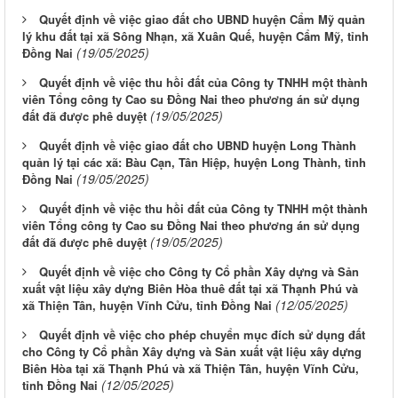
Quyết định về việc giao đất cho UBND huyện Cẩm Mỹ quản
lý khu đất tại xã Sông Nhạn, xã Xuân Quế, huyện Cẩm Mỹ, tỉnh
(19/05/2025)
Đồng Nai
Quyết định về việc thu hồi đất của Công ty TNHH một thành
viên Tổng công ty Cao su Đồng Nai theo phương án sử dụng
(19/05/2025)
đất đã được phê duyệt
Quyết định về việc giao đất cho UBND huyện Long Thành
quản lý tại các xã: Bàu Cạn, Tân Hiệp, huyện Long Thành, tỉnh
(19/05/2025)
Đồng Nai
Quyết định về việc thu hồi đất của Công ty TNHH một thành
viên Tổng công ty Cao su Đồng Nai theo phương án sử dụng
(19/05/2025)
đất đã được phê duyệt
Quyết định về việc cho Công ty Cổ phần Xây dựng và Sản
xuất vật liệu xây dựng Biên Hòa thuê đất tại xã Thạnh Phú và
(12/05/2025)
xã Thiện Tân, huyện Vĩnh Cửu, tỉnh Đồng Nai
Quyết định về việc cho phép chuyển mục đích sử dụng đất
cho Công ty Cổ phần Xây dựng và Sản xuất vật liệu xây dựng
Biên Hòa tại xã Thạnh Phú và xã Thiện Tân, huyện Vĩnh Cửu,
(12/05/2025)
tỉnh Đồng Nai