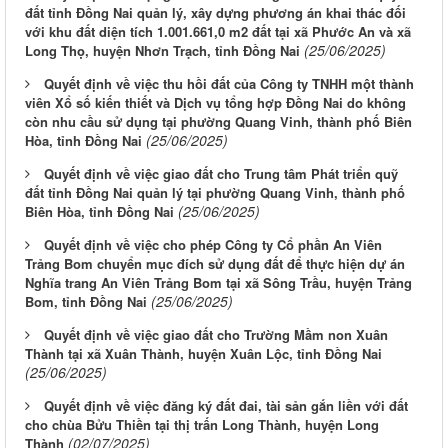
đất tỉnh Đồng Nai quản lý, xây dựng phương án khai thác đối
với khu đất diện tích 1.001.661,0 m2 đất tại xã Phước An và xã
(25/06/2025)
Long Thọ, huyện Nhơn Trạch, tỉnh Đồng Nai
Quyết định về việc thu hồi đất của Công ty TNHH một thành
viên Xổ số kiến thiết và Dịch vụ tổng hợp Đồng Nai do không
còn nhu cầu sử dụng tại phường Quang Vinh, thành phố Biên
(25/06/2025)
Hòa, tỉnh Đồng Nai
Quyết định về việc giao đất cho Trung tâm Phát triển quỹ
đất tỉnh Đồng Nai quản lý tại phường Quang Vinh, thành phố
(25/06/2025)
Biên Hòa, tỉnh Đồng Nai
Quyết định về việc cho phép Công ty Cổ phần An Viên
Trảng Bom chuyển mục đích sử dụng đất để thực hiện dự án
Nghĩa trang An Viên Trảng Bom tại xã Sông Trầu, huyện Trảng
(25/06/2025)
Bom, tỉnh Đồng Nai
Quyết định về việc giao đất cho Trường Mầm non Xuân
Thành tại xã Xuân Thành, huyện Xuân Lộc, tỉnh Đồng Nai
(25/06/2025)
Quyết định về việc đăng ký đất đai, tài sản gắn liền với đất
cho chùa Bửu Thiền tại thị trấn Long Thành, huyện Long
(02/07/2025)
Thành