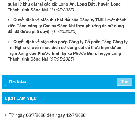
quản lý khu đất tại các xã: Long An, Long Đức, huyện Long
(11/05/2025)
Thành, tỉnh Đồng Nai
Quyết định về việc thu hồi đất của Công ty TNHH một thành
viên Tổng công ty Cao su Đồng Nai theo phương án sử dụng
(11/05/2025)
đất đã được phê duyệt
Quyết định về việc cho phép Công ty Cổ phần Tổng Công ty
Tín Nghĩa chuyển mục đích sử dụng đất để thực hiện dự án
Trạm Xăng dầu Phước Bình tại xã Phước Bình, huyện Long
(07/05/2025)
Thành, tỉnh Đồng Nai
Từ ngày 03/8/2026 đến ngày 09/8/2026
Từ ngày 27/7/2026 đến ngày 02/8/2026
Tìm
Từ ngày 20/7/2026 đến ngày 26/7/2026
Từ ngày 13/7/2026 đến ngày 18/7/2026
LỊCH LÀM VIỆC
Từ ngày 06/7/2026 đến ngày 12/7/2026