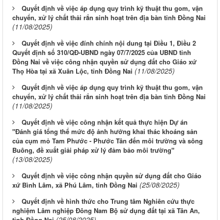
Quyết định về việc áp dụng quy trình kỹ thuật thu gom, vận
chuyển, xử lý chất thải rắn sinh hoạt trên địa bàn tỉnh Đồng Nai
(11/08/2025)
Quyết định về việc đính chính nội dung tại Điều 1, Điều 2
Quyết định số 310/QĐ-UBND ngày 07/7/2025 của UBND tỉnh
Đồng Nai về việc công nhận quyền sử dụng đất cho Giáo xứ
(11/08/2025)
Thọ Hòa tại xã Xuân Lộc, tỉnh Đồng Nai
Quyết định về việc áp dụng quy trình kỹ thuật thu gom, vận
chuyển, xử lý chất thải rắn sinh hoạt trên địa bàn tỉnh Đồng Nai
(11/08/2025)
Quyết định về việc công nhận kết quả thực hiện Dự án
"Đánh giá tổng thể mức độ ảnh hưởng khai thác khoáng sản
của cụm mỏ Tam Phước - Phước Tân đến môi trường và sông
Buông, đề xuất giải pháp xử lý đảm bảo môi trường"
(13/08/2025)
Quyết định về việc công nhận quyền sử dụng đất cho Giáo
(25/08/2025)
xứ Bình Lâm, xã Phú Lâm, tỉnh Đồng Nai
Quyết định về hình thức cho Trung tâm Nghiên cứu thực
nghiệm Lâm nghiệp Đông Nam Bộ sử dụng đất tại xã Tân An,
(25/08/2025)
tỉnh Đồng Nai