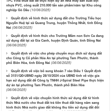
TPC Vina thuê đất để thực hiện dự án Nhà máy sản xuất bột
nhựa PVC, công suất 210.000 tấn sản phẩm/năm tại Khu công
(10/06/2025)
nghiệp Gò Dầu
Quyết định về hình thức sử dụng đất cho Trường Tiểu học
Nguyễn Huệ tại xã Quang Trung, huyện Thống Nhất, tỉnh Đồng
(06/06/2025)
Nai
Quyết định về hình thức cho Trường Mầm non Sơn Ca đang
sử dụng đất tại xã Gia Canh, huyện Định Quán, tỉnh Đồng Nai
(06/06/2025)
Quyết định về việc cho phép chuyển mục đích sử dụng đất
cho Công ty Cổ phần Hóa An tại phường Tam Phước, thành
(06/06/2025)
phố Biên Hòa, tỉnh Đồng Nai
Quyết định về việc bổ sung khoản 7 vào Điều 1 Quyết định
số 3151/QĐ-UBND ngày 28/10/2024 của UBND tỉnh về việc gia
hạn sử dụng đất để Công ty TNHH J-Spiral Steel Pipe thực hiện
dự án tại phường Tam Phước, thành phố Biên Hòa
(06/06/2025)
Quyết định về việc chuyển hình thức sử dụng đất từ hình
thức Nhà nước cho thuê đất trả tiền thuê đất hàng năm sang
hình thức Nhà nước giao đất không thu tiền sử dụng đất đối