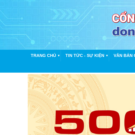
TRANG CHỦ
TIN TỨC - SỰ KIỆN
VĂN BẢN 
▼
▼