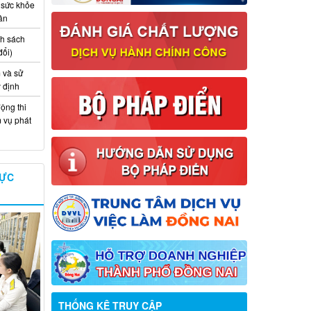
 sức khỏe
ân
nh sách
đổi)
 và sử
y định
ộng thi
m vụ phát
VỰC
Thông báo về việc tuyển dụng viên
chức năm 2026
THỐNG KÊ TRUY CẬP
Thông báo tuyển chọn tổ chức và cá