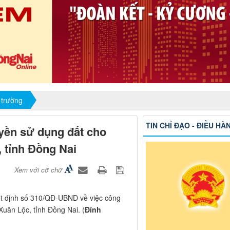
 trường
TIN CHỈ ĐẠO - ĐIỀU HÀ
yền sử dụng đất cho
, tỉnh Đồng Nai
Xem với cỡ chữ
t định số 310/QĐ-UBND về việc công
uân Lộc, tỉnh Đồng Nai. (
Đính