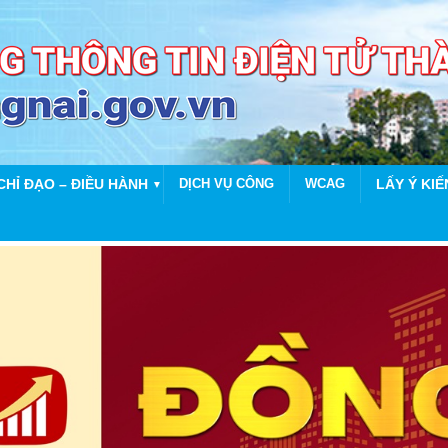
CHỈ ĐẠO – ĐIỀU HÀNH
DỊCH VỤ CÔNG
WCAG
LẤY Ý KIẾ
▼