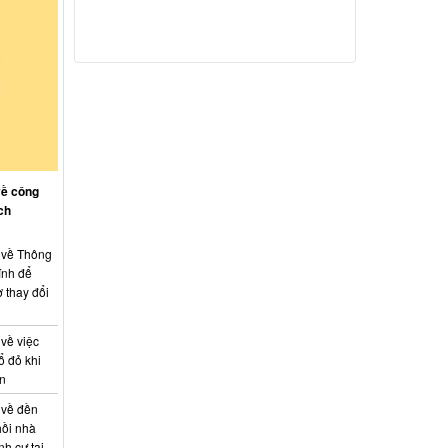
về công
ch
: về Thông
ính để
 thay đổi
 về việc
ổ đỏ khi
án
 về đền
hồi nhà
nh cư tại