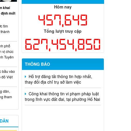
nhân chủ trì thực hiện nhiệm vụ khoa
Hôm nay
n khai
học và công nghệ cấp thành phố sử
 định mới
457,649
dụng ngân sách nhà nước đặt hàng thực
hiện năm 2026 (đợt 1) lần 3
c tìm
Tổng lượt truy cập
Kế hoạch Thông tin, tuyên truyền triển
i thành
khai Kế hoạch Khám sức khỏe định kỳ
627,454,850
hoặc khám sàng lọc miễn phí ít nhất mỗi
nh phố
năm một lần cho người dân trên địa bàn
n vị chúc
thành phố Đồng Nai
nh Tuyên
THÔNG BÁO
Hỗ trợ đăng tải thông tin hợp nhất,
thay đổi địa chỉ trụ sở làm việc
c bầu vào
 đỏ Việt
Công khai thông tin vi phạm pháp luật
trong lĩnh vực đất đai, tại phường Hố Nai
g dân,
ống tham
 DÂN