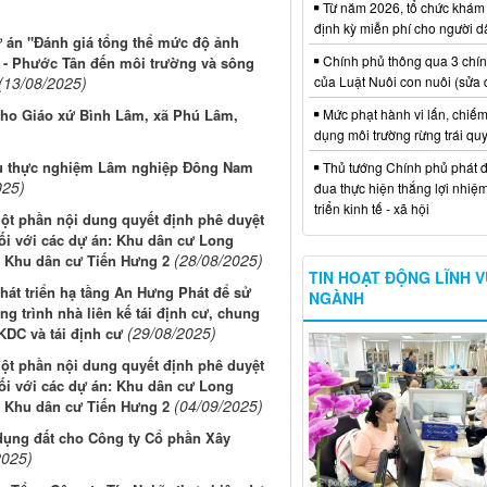
Từ năm 2026, tổ chức khám
định kỳ miễn phí cho người d
ự án "Đánh giá tổng thể mức độ ảnh
Chính phủ thông qua 3 chí
- Phước Tân đến môi trường và sông
của Luật Nuôi con nuôi (sửa 
(13/08/2025)
Mức phạt hành vi lấn, chiếm
cho Giáo xứ Bình Lâm, xã Phú Lâm,
dụng môi trường rừng trái qu
ứu thực nghiệm Lâm nghiệp Đông Nam
Thủ tướng Chính phủ phát đ
025)
đua thực hiện thắng lợi nhiệ
triển kinh tế - xã hội
một phần nội dung quyết định phê duyệt
ối với các dự án: Khu dân cư Long
(28/08/2025)
à Khu dân cư Tiến Hưng 2
TIN HOẠT ĐỘNG LĨNH 
hát triển hạ tầng An Hưng Phát để sử
NGÀNH
 trình nhà liên kế tái định cư, chung
(29/08/2025)
KDC và tái định cư
một phần nội dung quyết định phê duyệt
ối với các dự án: Khu dân cư Long
(04/09/2025)
à Khu dân cư Tiến Hưng 2
dụng đất cho Công ty Cổ phần Xây
2025)