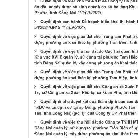
Quyết định về việc cho thuê đất để Công ty Cổ ph
án đầu tư xây dựng và kinh doanh cơ sở hạ tầng Khu 
(12/09/2025)
Phước, tỉnh Đồng Nai
Quyết định ban hành Kế hoạch triển khai thi hành 
(17/09/2025)
54/2024/QH15
Quyết định về việc giao đất cho Trung tâm Phát tri
dựng phương án khai thác tại phường Trấn Biên, tỉnh
Quyết định về việc thu hồi đất do Cục Hải quan tỉn
Khu vực XVIII) quản lý, sử dụng tại phường Tam Hiệp 
tỉnh Đồng Nai quản lý, xây dựng phương án khai thác
Quyết định về việc giao đất cho Trung tâm Phát tri
dựng phương án khai thác tại phường Tam Hiệp, tỉnh
Quyết định về việc giao đất cho Công an xã Xuân
Trụ sở Công an xã Xuân Phú tại xã Xuân Phú, tỉnh Đồ
Quyết định phê duyệt kết quả thẩm định báo cáo đ
"KDC và tái định cư tại ấp Đồng, phường Phước Tân,
Tân, tỉnh Đồng Nai) (g/đ 1)" của Công ty CP Phát triể
Quyết định về việc thu hồi đất do Công ty TNHH MT
Đồng Nai quản lý, sử dụng tại phường Trấn Biên để gi
Đồng Nai quản lý, xây dựng phương án khai thác the