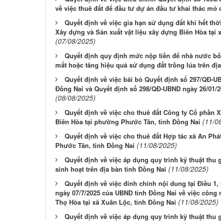
về việc thuê đất để đầu tư dự án đầu tư khai thác m
Quyết định về việc gia hạn sử dụng đất khi hết th
Xây dựng và Sản xuất vật liệu xây dựng Biên Hòa tại 
(07/08/2025)
Quyết định quy định mức nộp tiền để nhà nước bổ 
mất hoặc tăng hiệu quả sử dụng đất trồng lúa trên đị
Quyết định về việc bãi bỏ Quyết định số 297/QĐ-U
Đồng Nai và Quyết định số 298/QĐ-UBND ngày 26/01/
(08/08/2025)
Quyết định về việc cho thuê đất Công ty Cổ phần X
(11/0
Biên Hòa tại phường Phước Tân, tỉnh Đồng Nai
Quyết định về việc cho thuê đất Hợp tác xã An P
(11/08/2025)
Phước Tân, tỉnh Đồng Nai
Quyết định về việc áp dụng quy trình kỹ thuật thu 
(11/08/2025)
sinh hoạt trên địa bàn tỉnh Đồng Nai
Quyết định về việc đính chính nội dung tại Điều 1
ngày 07/7/2025 của UBND tỉnh Đồng Nai về việc công
(11/08/2025)
Thọ Hòa tại xã Xuân Lộc, tỉnh Đồng Nai
Quyết định về việc áp dụng quy trình kỹ thuật thu 