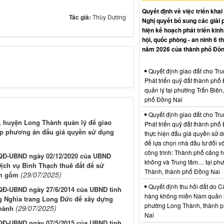
Quyết định về việc triển khai
Tác giả:
Thùy Dương
Nghị quyết bổ sung các giải 
hiện kế hoạch phát triển kinh 
hội, quốc phòng - an ninh 6 t
năm 2026 của thành phố Đồn
Quyết định giao đất cho Tr
Phát triển quỹ đất thành phố
quản lý tại phường Trấn Biên
phố Đồng Nai
Quyết định giao đất cho Tr
, huyện Long Thành quản lý để giao
Phát triển quỹ đất thành phố
 lập phương án đấu giá quyền sử dụng
thực hiện đấu giá quyền sử d
để lựa chọn nhà đầu tư đối vớ
công trình: Thành phố cảng 
0/QĐ-UBND ngày 02/12/2020 của UBND
không và Trung tâm… tại ph
Dịch vụ Bình Thạch thuê đất để sử
Thành, thành phố Đồng Nai
(29/07/2025)
àm gốm
Quyết định thu hồi đất do C
/QĐ-UBND ngày 27/6/2014 của UBND tỉnh
hàng không miền Nam quản l
g Nghĩa trang Long Đức để xây dựng
phường Long Thành, thành 
(29/07/2025)
Thành
Nai
/QĐ-UBND ngày 07/5/2015 của UBND tỉnh