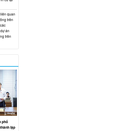
 liên quan
hông trên
 các
 dự án
ng trên
h phố
thành lập