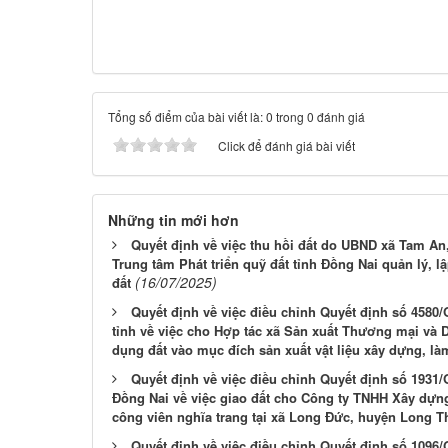
Tổng số điểm của bài viết là: 0 trong 0 đánh giá
Click để đánh giá bài viết
Những tin mới hơn
Quyết định về việc thu hồi đất do UBND xã Tam An
Trung tâm Phát triển quỹ đất tỉnh Đồng Nai quản lý,
(16/07/2025)
đất
Quyết định về việc điều chỉnh Quyết định số 458
tỉnh về việc cho Hợp tác xã Sản xuất Thương mại và 
dụng đất vào mục đích sản xuất vật liệu xây dựng, l
Quyết định về việc điều chỉnh Quyết định số 1931
Đồng Nai về việc giao đất cho Công ty TNHH Xây dựn
công viên nghĩa trang tại xã Long Đức, huyện Long 
Quyết định về việc điều chỉnh Quyết định số 1096