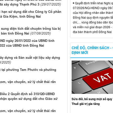
Quyết định triển khai Nghị 
(29/07/2025)
ỏ đá xây dựng Thạnh Phú 3
07/2026/NQ-HĐND ngày 09/
ời hạn sử dụng đất cho Công ty Cổ phần
của Hội đồng nhân dân thàn
xã Gia Kiệm, tỉnh Đồng Nai
Đồng Nai quy định nguyên tắc
chí,… vùng đồng bào dân tộc
và miền núi giai đoạn 2026 -
sung diện tích đất chuyên trồng lúa bị
địa bàn thành phố Đồng Nai
(07/08/2025)
a bàn tỉnh Đồng Nai
BND ngày 26/01/2022 của UBND tỉnh
2022 của UBND tỉnh Đồng Nai
CHẾ ĐỘ, CHÍNH SÁCH -
ĐỊNH MỚI
ây dựng và Sản xuất vật liệu xây dựng
8/2025)
hát tại phường Tam Phước và phường
gom, vận chuyển, xử lý chất thải rắn
, Điều 2 Quyết định số 310/QĐ-UBND
 nhận quyền sử dụng đất cho Giáo xứ
Sửa đổi, bổ sung một số quy 
Thuế giá trị gia tăng
gom, vận chuyển, xử lý chất thải rắn