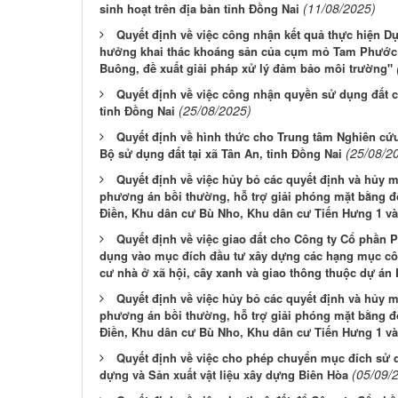
(11/08/2025)
sinh hoạt trên địa bàn tỉnh Đồng Nai
Quyết định về việc công nhận kết quả thực hiện D
hưởng khai thác khoáng sản của cụm mỏ Tam Phước 
Buông, đề xuất giải pháp xử lý đảm bảo môi trường"
Quyết định về việc công nhận quyền sử dụng đất 
(25/08/2025)
tỉnh Đồng Nai
Quyết định về hình thức cho Trung tâm Nghiên c
(25/08/2
Bộ sử dụng đất tại xã Tân An, tỉnh Đồng Nai
Quyết định về việc hủy bỏ các quyết định và hủy 
phương án bồi thường, hỗ trợ giải phóng mặt bằng đ
Điền, Khu dân cư Bù Nho, Khu dân cư Tiến Hưng 1 v
Quyết định về việc giao đất cho Công ty Cổ phần P
dụng vào mục đích đầu tư xây dựng các hạng mục công
cư nhà ở xã hội, cây xanh và giao thông thuộc dự án 
Quyết định về việc hủy bỏ các quyết định và hủy 
phương án bồi thường, hỗ trợ giải phóng mặt bằng đ
Điền, Khu dân cư Bù Nho, Khu dân cư Tiến Hưng 1 v
Quyết định về việc cho phép chuyển mục đích sử 
(05/09/
dựng và Sản xuất vật liệu xây dựng Biên Hòa