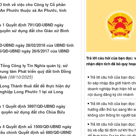
D tỉnh về việc cho Công ty Cổ phần
p An Phước thuộc xã An Phước, tỉnh
iều 1 Quyết định 791/QĐ-UBND ngày
 quyền sử dụng đất cho Giáo xứ Bình
QĐ-UBND ngày 28/02/2018 của UBND tỉnh
155/QĐ-UBND ngày 26/6/2017 của UBND
Trả lời câu hỏi của bạn đọc: 
nhận diện tích đã bỏ quy hoạ
 Tổng Công ty Tín Nghĩa quản lý, sử
ung tâm Phát triển quỹ đất tỉnh Đồng
(08/10/2025)
định
Trả lời câu hỏi của bạn đọc
tin sáp nhập địa giới hành ch
Long Thành thuê đất để thực hiện dự
doanh nghiệp thực hiện hồ sơ
nghiệp Long Phước 1 tại xã Long
nội dung đăng ký chi nhánh
Trả lời câu hỏi của bạn đọc:
iều 1 Quyết định 3997/QĐ-UBND ngày
hướng dẫn thủ tục sang tên s
n quyền sử dụng đất cho Chùa Bửu
không còn thông tin người b
Trả lời câu hỏi của bạn đọc:
iều 4 Quyết định số 1500/QĐ-UBND ngày
bù và cấp tái định cư khi thu 
điều chỉnh Quyết định số 680/QĐ-UBND
để thực hiện Dự án Khu tái đị