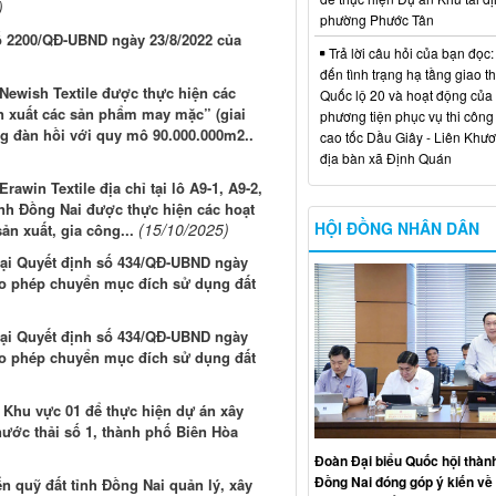
)
phường Phước Tân
số 2200/QĐ-UBND ngày 23/8/2022 của
Trả lời câu hỏi của bạn đọc:
đến tình trạng hạ tầng giao t
ewish Textile được thực hiện các
Quốc lộ 20 và hoạt động của
n xuất các sản phẩm may mặc” (giai
phương tiện phục vụ thi công
g đàn hồi với quy mô 90.000.000m2..
cao tốc Dầu Giây - Liên Khươ
địa bàn xã Định Quán
win Textile địa chỉ tại lô A9-1, A9-2,
ỉnh Đồng Nai được thực hiện các hoạt
HỘI ĐỒNG NHÂN DÂN
(15/10/2025)
n xuất, gia công...
 tại Quyết định số 434/QĐ-UBND ngày
cho phép chuyển mục đích sử dụng đất
 tại Quyết định số 434/QĐ-UBND ngày
cho phép chuyển mục đích sử dụng đất
n Khu vực 01 để thực hiện dự án xây
ước thải số 1, thành phố Biên Hòa
Đoàn Đại biểu Quốc hội thàn
Đồng Nai đóng góp ý kiến về 
ển quỹ đất tỉnh Đồng Nai quản lý, xây