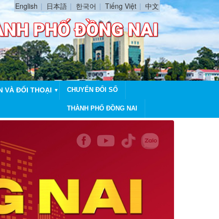
English
日本語
한국어
Tiếng Việt
中文
N VÀ ĐỐI THOẠI
CHUYỂN ĐỔI SỐ
▼
THÀNH PHỐ ĐỒNG NAI