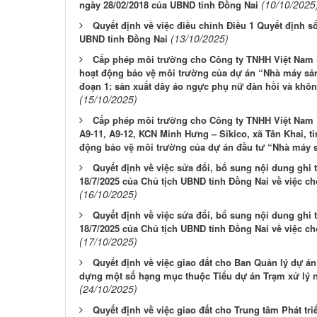
(10/10/2025
ngày 28/02/2018 của UBND tỉnh Đồng Nai
Quyết định về việc điều chỉnh Điều 1 Quyết định 
(13/10/2025)
UBND tỉnh Đồng Nai
Cấp phép môi trường cho Công ty TNHH Việt Nam N
hoạt động bảo vệ môi trường của dự án “Nhà máy sả
đoạn 1: sản xuất dây áo ngực phụ nữ đàn hồi và khôn
(15/10/2025)
Cấp phép môi trường cho Công ty TNHH Việt Nam Era
A9-11, A9-12, KCN Minh Hưng – Sikico, xã Tân Khai, t
động bảo vệ môi trường của dự án đầu tư “Nhà máy sả
Quyết định về việc sửa đổi, bổ sung nội dung ghi
18/7/2025 của Chủ tịch UBND tỉnh Đồng Nai về việc 
(16/10/2025)
Quyết định về việc sửa đổi, bổ sung nội dung ghi
18/7/2025 của Chủ tịch UBND tỉnh Đồng Nai về việc 
(17/10/2025)
Quyết định về việc giao đất cho Ban Quản lý dự á
dựng một số hạng mục thuộc Tiểu dự án Trạm xử lý n
(24/10/2025)
Quyết định về việc giao đất cho Trung tâm Phát tri