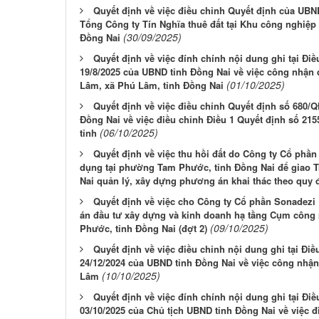
Quyết định về việc điều chỉnh Quyết định của UBN
Tổng Công ty Tín Nghĩa thuê đất tại Khu công nghiệ
(30/09/2025)
Đồng Nai
Quyết định về việc đính chính nội dung ghi tại Đ
19/8/2025 của UBND tỉnh Đồng Nai về việc công nhận
(01/10/2025)
Lâm, xã Phú Lâm, tỉnh Đồng Nai
Quyết định về việc điều chỉnh Quyết định số 680/
Đồng Nai về việc điều chỉnh Điều 1 Quyết định số 2
(06/10/2025)
tỉnh
Quyết định về việc thu hồi đất do Công ty Cổ phần
dụng tại phường Tam Phước, tỉnh Đồng Nai để giao Tr
Nai quản lý, xây dựng phương án khai thác theo quy 
Quyết định về việc cho Công ty Cổ phần Sonadezi 
án đầu tư xây dựng và kinh doanh hạ tầng Cụm công 
(09/10/2025)
Phước, tỉnh Đồng Nai (đợt 2)
Quyết định về việc điều chỉnh nội dung ghi tại Đ
24/12/2024 của UBND tỉnh Đồng Nai về việc công nhậ
(10/10/2025)
Lâm
Quyết định về việc đính chính nội dung ghi tại Đ
03/10/2025 của Chủ tịch UBND tỉnh Đồng Nai về việc 