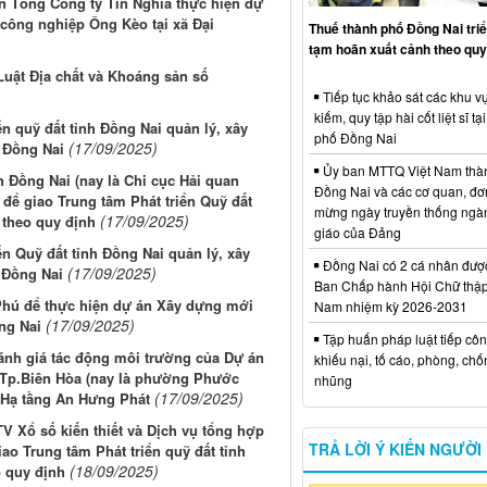
ần Tổng Công ty Tín Nghĩa thực hiện dự
công nghiệp Ông Kèo tại xã Đại
Thuế thành phố Đồng Nai triể
tạm hoãn xuất cảnh theo quy
Luật Địa chất và Khoáng sản số
Tiếp tục khảo sát các khu vự
kiếm, quy tập hài cốt liệt sĩ tạ
ển quỹ đất tỉnh Đồng Nai quản lý, xây
phố Đồng Nai
(17/09/2025)
 Đồng Nai
Ủy ban MTTQ Việt Nam thà
h Đồng Nai (nay là Chi cục Hải quan
Đồng Nai và các cơ quan, đơ
để giao Trung tâm Phát triển Quỹ đất
mừng ngày truyền thống ngà
(17/09/2025)
 theo quy định
giáo của Đảng
ển Quỹ đất tỉnh Đồng Nai quản lý, xây
Đồng Nai có 2 cá nhân đượ
(17/09/2025)
 Đồng Nai
Ban Chấp hành Hội Chữ thập
 Phú để thực hiện dự án Xây dựng mới
Nam nhiệm kỳ 2026-2031
(17/09/2025)
ng Nai
Tập huấn pháp luật tiếp côn
ánh giá tác động môi trường của Dự án
khiếu nại, tố cáo, phòng, ch
 Tp.Biên Hòa (nay là phường Phước
nhũng
(17/09/2025)
n Hạ tầng An Hưng Phát
V Xổ số kiến thiết và Dịch vụ tổng hợp
TRẢ LỜI Ý KIẾN NGƯỜI
ao Trung tâm Phát triển quỹ đất tỉnh
(18/09/2025)
o quy định