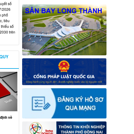
quyết số
7/2026
h phố
, tiêu
 thiểu số
 2030 trên
 QUY
định về