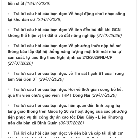
(16/07/2026)
tiền chất
Trả lời câu hỏi của bạn đọc: Về hoạt động chơi nhạc sống
(20/07/2026)
tại khu dân cư
Trả lời câu hỏi của bạn đọc: Về tính đền bù đất khi GCN
(27/07/2026)
không thể hiện vị trí đất ở và đất nông nghiệp
Trả lời câu hỏi của bạn đọc: Về phương thức nộp hồ sơ
thông báo lắp đặt hệ thống năng lượng mặt trời mái nhà tự
sản xuất, tự tiêu thụ theo Nghị định số 243/2026/NĐ-CP
(27/07/2026)
Trả lời câu hỏi của bạn đọc: về Thi sát hạch B1 của Trung
(29/07/2026)
tâm Sài Gòn 3T
Trả lời câu hỏi của bạn đọc: Hỏi về thời gian công bố kết
(29/07/2026)
quả thi viên chức giáo viên THPT Đồng Nai
Trả lời câu hỏi của bạn đọc: liên quan đến tình trạng hạ
tầng giao thông trên Quốc lộ 20 và hoạt động của các phương
tiện phục vụ thi công dự án cao tốc Dầu Giây - Liên Khương
(30/07/2026)
trên địa bàn xã Định Quán
Trả lời câu hỏi của bạn đọc: về đền bù và cấp tái định cư