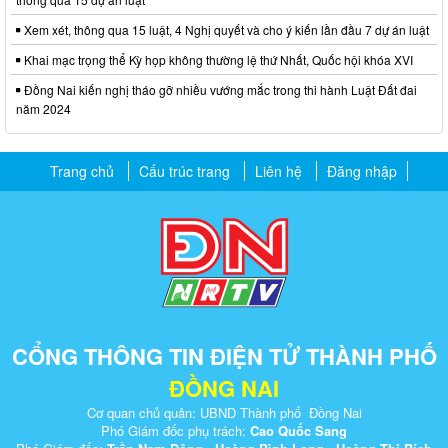
Xem xét, thông qua 15 luật, 4 Nghị quyết và cho ý kiến lần đầu 7 dự án luật
Khai mạc trọng thể Kỳ họp không thường lệ thứ Nhất, Quốc hội khóa XVI
Đồng Nai kiến nghị tháo gỡ nhiều vướng mắc trong thi hành Luật Đất đai
năm 2024
Trang chủ
Cấu trúc trang
Liên hệ
Đăng nhập
CỔNG THÔNG TIN ĐIỆN TỬ THÀNH PHỐ
ĐỒNG NAI
Cơ quan chủ quản: UBND Thành phố Đồng Nai
Phó Giám đốc phụ trách:
Cao Quốc Sang