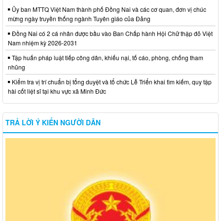
Ủy ban MTTQ Việt Nam thành phố Đồng Nai và các cơ quan, đơn vị chúc
mừng ngày truyền thống ngành Tuyên giáo của Đảng
Đồng Nai có 2 cá nhân được bầu vào Ban Chấp hành Hội Chữ thập đỏ Việt
Nam nhiệm kỳ 2026-2031
Tập huấn pháp luật tiếp công dân, khiếu nại, tố cáo, phòng, chống tham
nhũng
Kiểm tra vị trí chuẩn bị tổng duyệt và tổ chức Lễ Triển khai tìm kiếm, quy tập
hài cốt liệt sĩ tại khu vực xã Minh Đức
TRẢ LỜI Ý KIẾN NGƯỜI DÂN