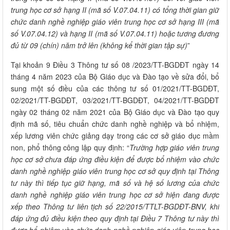
trung học cơ sở hạng II (mã số V.07.04.11) có tổng thời gian giữ
chức danh nghề nghiệp giáo viên trung học cơ sở hạng III (mã
số V.07.04.12) và hạng II (mã số V.07.04.11) hoặc tương đương
đủ từ 09 (chín) năm trở lên (không kể thời gian tập sự)
”
Tại khoản 9 Điều 3 Thông tư số 08 /2023/TT-BGDĐT ngày 14
tháng 4 năm 2023 của Bộ Giáo dục và Đào tạo về sửa đổi, bổ
sung một số điều của các thông tư số 01/2021/TT-BGDĐT,
02/2021/TT-BGDĐT, 03/2021/TT-BGDĐT, 04/2021/TT-BGDĐT
ngày 02 tháng 02 năm 2021 của Bộ Giáo dục và Đào tạo quy
định mã số, tiêu chuẩn chức danh nghề nghiệp và bổ nhiệm,
xếp lương viên chức giảng dạy trong các cơ sở giáo dục mầm
non, phổ thông công lập quy định: “
Trường hợp giáo viên trung
học cơ sở chưa đáp ứng điều kiện để được bổ nhiệm vào chức
danh nghề nghiệp giáo viên trung học cơ sở quy định tại Thông
tư này thì tiếp tục giữ hạng, mã số và hệ số lương của chức
danh nghề nghiệp giáo viên trung học cơ sở hiện đang được
xếp theo Thông tư liên tịch số 22/2015/TTLT-BGDĐT-BNV, khi
đáp ứng đủ điều kiện theo quy định tại Điều 7 Thông tư này thì