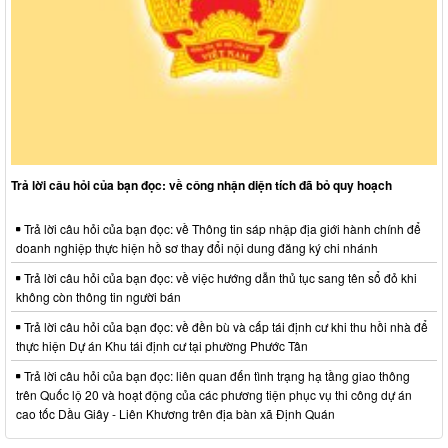
Trả lời câu hỏi của bạn đọc: về công nhận diện tích đã bỏ quy hoạch
Trả lời câu hỏi của bạn đọc: về Thông tin sáp nhập địa giới hành chính để
doanh nghiệp thực hiện hồ sơ thay đổi nội dung đăng ký chi nhánh
Trả lời câu hỏi của bạn đọc: về việc hướng dẫn thủ tục sang tên sổ đỏ khi
không còn thông tin người bán
Trả lời câu hỏi của bạn đọc: về đền bù và cấp tái định cư khi thu hồi nhà để
thực hiện Dự án Khu tái định cư tại phường Phước Tân
Trả lời câu hỏi của bạn đọc: liên quan đến tình trạng hạ tầng giao thông
trên Quốc lộ 20 và hoạt động của các phương tiện phục vụ thi công dự án
cao tốc Dầu Giây - Liên Khương trên địa bàn xã Định Quán