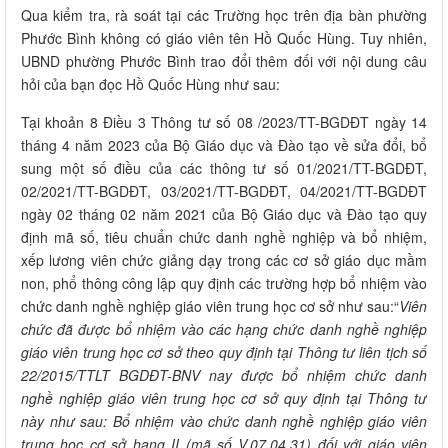
Qua kiểm tra, rà soát tại các Trường học trên địa bàn phường
Phước Bình không có giáo viên tên Hồ Quốc Hùng. Tuy nhiên,
UBND phường Phước Bình trao đổi thêm đối với nội dung câu
hỏi của bạn đọc Hồ Quốc Hùng như sau:
Tại khoản 8 Điều 3 Thông tư số 08 /2023/TT-BGDĐT ngày 14
tháng 4 năm 2023 của Bộ Giáo dục và Đào tạo về sửa đổi, bổ
sung một số điều của các thông tư số 01/2021/TT-BGDĐT,
02/2021/TT-BGDĐT, 03/2021/TT-BGDĐT, 04/2021/TT-BGDĐT
ngày 02 tháng 02 năm 2021 của Bộ Giáo dục và Đào tạo quy
định mã số, tiêu chuẩn chức danh nghề nghiệp và bổ nhiệm,
xếp lương viên chức giảng dạy trong các cơ sở giáo dục mầm
non, phổ thông công lập quy định các trường hợp bổ nhiệm vào
chức danh nghề nghiệp giáo viên trung học cơ sở như sau:“
Viên
chức đã được bổ nhiệm vào các hạng chức danh nghề nghiệp
giáo viên trung học cơ sở theo quy định tại Thông tư liên tịch số
22/2015/TTLT BGDĐT-BNV nay được bổ nhiệm chức danh
nghề nghiệp giáo viên trung học cơ sở quy định tại Thông tư
này như sau: Bổ nhiệm vào chức danh nghề nghiệp giáo viên
trung học cơ sở hạng II (mã số V.07.04.31) đối với giáo viên