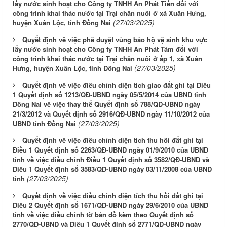
lấy nước sinh hoạt cho Công ty TNHH An Phát Tiến đối với
công trình khai thác nước tại Trại chăn nuôi ở xã Xuân Hưng,
(27/03/2025)
huyện Xuân Lộc, tỉnh Đồng Nai
Quyết định về việc phê duyệt vùng bảo hộ vệ sinh khu vực
lấy nước sinh hoạt cho Công ty TNHH An Phát Tám đối với
công trình khai thác nước tại Trại chăn nuôi ở ấp 1, xã Xuân
(27/03/2025)
Hưng, huyện Xuân Lộc, tỉnh Đồng Nai
Quyết định về việc điều chỉnh diện tích giao đất ghi tại Điều
1 Quyết định số 1213/QĐ-UBND ngày 05/5/2014 của UBND tỉnh
Đồng Nai về việc thay thế Quyết định số 788/QĐ-UBND ngày
21/3/2012 và Quyết định số 2916/QĐ-UBND ngày 11/10/2012 của
(27/03/2025)
UBND tỉnh Đồng Nai
Quyết định về việc điều chỉnh diện tích thu hồi đất ghi tại
Điều 1 Quyết định số 2263/QĐ-UBND ngày 01/9/2010 của UBND
tỉnh về việc điều chỉnh Điều 1 Quyết định số 3582/QĐ-UBND và
Điều 1 Quyết định số 3583/QĐ-UBND ngày 03/11/2008 của UBND
(27/03/2025)
tỉnh
Quyết định về việc điều chỉnh diện tích thu hồi đất ghi tại
Điều 2 Quyết định số 1671/QĐ-UBND ngày 29/6/2010 của UBND
tỉnh về việc điều chỉnh tờ bản đồ kèm theo Quyết định số
2770/QĐ-UBND và Điều 1 Quyết định số 2771/QĐ-UBND ngày