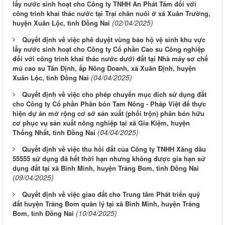
lấy nước sinh hoạt cho Công ty TNHH An Phát Tám đối với
công trình khai thác nước tại Trại chăn nuôi ở xã Xuân Trường,
(02/04/2025)
huyện Xuân Lộc, tỉnh Đồng Nai
Quyết định về việc phê duyệt vùng bảo hộ vệ sinh khu vực
lấy nước sinh hoạt cho Công ty Cổ phần Cao su Công nghiệp
đối với công trình khai thác nước dưới đất tại Nhà máy sơ chế
mủ cao su Tân Định, ấp Nông Doanh, xã Xuân Định, huyện
(04/04/2025)
Xuân Lộc, tỉnh Đồng Nai
Quyết định về việc cho phép chuyển mục đích sử dụng đất
cho Công ty Cổ phần Phân bón Tam Nông - Pháp Việt để thực
hiện dự án mở rộng cơ sở sản xuất (phối trộn) phân bón hữu
cơ phục vụ sản xuất nông nghiệp tại xã Gia Kiệm, huyện
(04/04/2025)
Thống Nhất, tỉnh Đồng Nai
Quyết định về việc thu hồi đất của Công ty TNHH Xăng dầu
55555 sử dụng đã hết thời hạn nhưng không được gia hạn sử
dụng đất tại xã Bình Minh, huyện Trảng Bom, tỉnh Đồng Nai
(09/04/2025)
Quyết định về việc giao đất cho Trung tâm Phát triển quỹ
đất huyện Trảng Bom quản lý tại xã Bình Minh, huyện Trảng
(10/04/2025)
Bom, tỉnh Đồng Nai