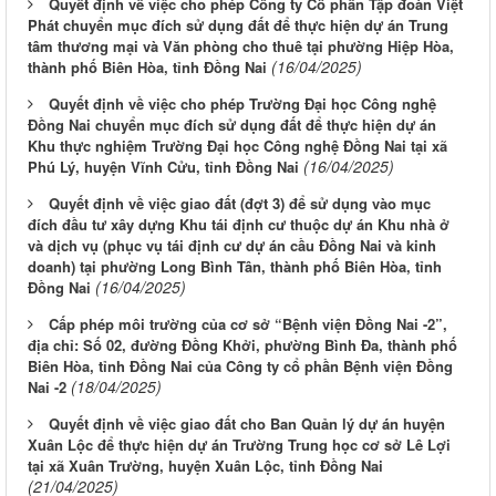
Quyết định về việc cho phép Công ty Cổ phần Tập đoàn Việt
Phát chuyển mục đích sử dụng đất để thực hiện dự án Trung
tâm thương mại và Văn phòng cho thuê tại phường Hiệp Hòa,
(16/04/2025)
thành phố Biên Hòa, tỉnh Đồng Nai
Quyết định về việc cho phép Trường Đại học Công nghệ
Đồng Nai chuyển mục đích sử dụng đất để thực hiện dự án
Khu thực nghiệm Trường Đại học Công nghệ Đồng Nai tại xã
(16/04/2025)
Phú Lý, huyện Vĩnh Cửu, tỉnh Đồng Nai
Quyết định về việc giao đất (đợt 3) để sử dụng vào mục
đích đầu tư xây dựng Khu tái định cư thuộc dự án Khu nhà ở
và dịch vụ (phục vụ tái định cư dự án cầu Đồng Nai và kinh
doanh) tại phường Long Bình Tân, thành phố Biên Hòa, tỉnh
(16/04/2025)
Đồng Nai
Cấp phép môi trường của cơ sở “Bệnh viện Đồng Nai -2”,
địa chỉ: Số 02, đường Đồng Khởi, phường Bình Đa, thành phố
Biên Hòa, tỉnh Đồng Nai của Công ty cổ phần Bệnh viện Đồng
(18/04/2025)
Nai -2
Quyết định về việc giao đất cho Ban Quản lý dự án huyện
Xuân Lộc để thực hiện dự án Trường Trung học cơ sở Lê Lợi
tại xã Xuân Trường, huyện Xuân Lộc, tỉnh Đồng Nai
(21/04/2025)