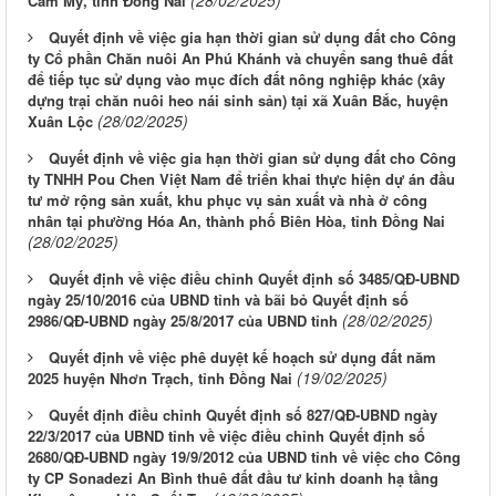
(28/02/2025)
Cẩm Mỹ, tỉnh Đồng Nai
Quyết định về việc gia hạn thời gian sử dụng đất cho Công
ty Cổ phần Chăn nuôi An Phú Khánh và chuyển sang thuê đất
để tiếp tục sử dụng vào mục đích đất nông nghiệp khác (xây
dựng trại chăn nuôi heo nái sinh sản) tại xã Xuân Bắc, huyện
(28/02/2025)
Xuân Lộc
Quyết định về việc gia hạn thời gian sử dụng đất cho Công
ty TNHH Pou Chen Việt Nam để triển khai thực hiện dự án đầu
tư mở rộng sản xuất, khu phục vụ sản xuất và nhà ở công
nhân tại phường Hóa An, thành phố Biên Hòa, tỉnh Đồng Nai
(28/02/2025)
Quyết định về việc điều chỉnh Quyết định số 3485/QĐ-UBND
ngày 25/10/2016 của UBND tỉnh và bãi bỏ Quyết định số
(28/02/2025)
2986/QĐ-UBND ngày 25/8/2017 của UBND tỉnh
Quyết định về việc phê duyệt kế hoạch sử dụng đất năm
(19/02/2025)
2025 huyện Nhơn Trạch, tỉnh Đồng Nai
Quyết định điều chỉnh Quyết định số 827/QĐ-UBND ngày
22/3/2017 của UBND tỉnh về việc điều chỉnh Quyết định số
2680/QĐ-UBND ngày 19/9/2012 của UBND tỉnh về việc cho Công
ty CP Sonadezi An Bình thuê đất đầu tư kinh doanh hạ tầng