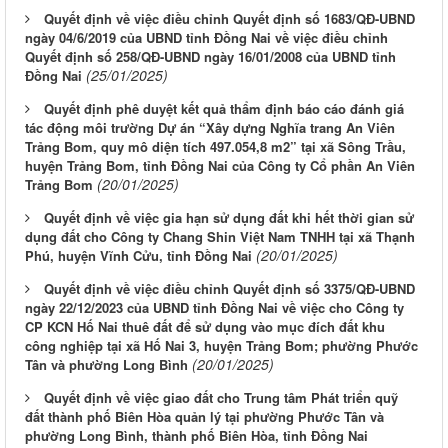
Quyết định về việc điều chỉnh Quyết định số 1683/QĐ-UBND
ngày 04/6/2019 của UBND tỉnh Đồng Nai về việc điều chỉnh
Quyết định số 258/QĐ-UBND ngày 16/01/2008 của UBND tỉnh
(25/01/2025)
Đồng Nai
Quyết định phê duyệt kết quả thẩm định báo cáo đánh giá
tác động môi trường Dự án “Xây dựng Nghĩa trang An Viên
Trảng Bom, quy mô diện tích 497.054,8 m2” tại xã Sông Trầu,
huyện Trảng Bom, tỉnh Đồng Nai của Công ty Cổ phần An Viên
(20/01/2025)
Trảng Bom
Quyết định về việc gia hạn sử dụng đất khi hết thời gian sử
dụng đất cho Công ty Chang Shin Việt Nam TNHH tại xã Thạnh
(20/01/2025)
Phú, huyện Vĩnh Cửu, tỉnh Đồng Nai
Quyết định về việc điều chỉnh Quyết định số 3375/QĐ-UBND
ngày 22/12/2023 của UBND tỉnh Đồng Nai về việc cho Công ty
CP KCN Hố Nai thuê đất để sử dụng vào mục đích đất khu
công nghiệp tại xã Hố Nai 3, huyện Trảng Bom; phường Phước
(20/01/2025)
Tân và phường Long Bình
Quyết định về việc giao đất cho Trung tâm Phát triển quỹ
đất thành phố Biên Hòa quản lý tại phường Phước Tân và
phường Long Bình, thành phố Biên Hòa, tỉnh Đồng Nai