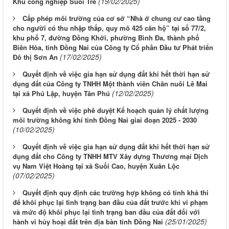
(19/02/2025)
Khu công nghiệp Suối Tre
Cấp phép môi trường của cơ sở “Nhà ở chung cư cao tầng
cho người có thu nhập thấp, quy mô 425 căn hộ” tại số 77/2,
khu phố 7, đường Đồng Khởi, phường Bình Đa, thành phố
Biên Hòa, tỉnh Đồng Nai của Công ty Cổ phần Đầu tư Phát triển
(17/02/2025)
Đô thị Sơn An
Quyết định về việc gia hạn sử dụng đất khi hết thời hạn sử
dụng đất của Công ty TNHH Một thành viên Chăn nuôi Lê Mai
(12/02/2025)
tại xã Phú Lập, huyện Tân Phú
Quyết định về việc phê duyệt Kế hoạch quản lý chất lượng
môi trường không khí tỉnh Đồng Nai giai đoạn 2025 - 2030
(10/02/2025)
Quyết định về việc gia hạn sử dụng đất khi hết thời hạn sử
dụng đất cho Công ty TNHH MTV Xây dựng Thương mại Dịch
vụ Nam Việt Hoàng tại xã Suối Cao, huyện Xuân Lộc
(07/02/2025)
Quyết định quy định các trường hợp không có tính khả thi
để khôi phục lại tình trạng ban đầu của đất trước khi vi phạm
và mức độ khôi phục lại tình trạng ban đầu của đất đối với
(25/01/2025)
hành vi hủy hoại đất trên địa bàn tỉnh Đồng Nai