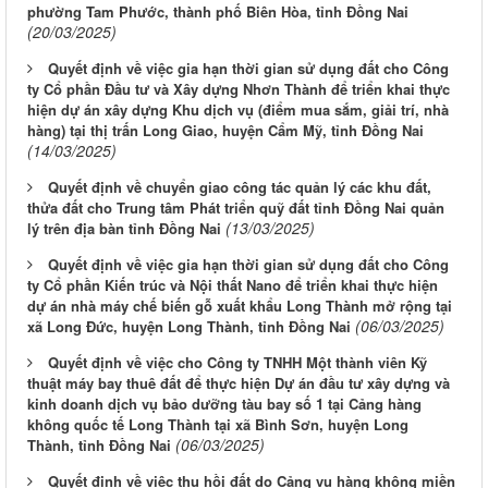
phường Tam Phước, thành phố Biên Hòa, tỉnh Đồng Nai
(20/03/2025)
Quyết định về việc gia hạn thời gian sử dụng đất cho Công
ty Cổ phần Đầu tư và Xây dựng Nhơn Thành để triển khai thực
hiện dự án xây dựng Khu dịch vụ (điểm mua sắm, giải trí, nhà
hàng) tại thị trấn Long Giao, huyện Cẩm Mỹ, tỉnh Đồng Nai
(14/03/2025)
Quyết định về chuyển giao công tác quản lý các khu đất,
thửa đất cho Trung tâm Phát triển quỹ đất tỉnh Đồng Nai quản
(13/03/2025)
lý trên địa bàn tỉnh Đồng Nai
Quyết định về việc gia hạn thời gian sử dụng đất cho Công
ty Cổ phần Kiến trúc và Nội thất Nano để triển khai thực hiện
dự án nhà máy chế biến gỗ xuất khẩu Long Thành mở rộng tại
(06/03/2025)
xã Long Đức, huyện Long Thành, tỉnh Đồng Nai
Quyết định về việc cho Công ty TNHH Một thành viên Kỹ
thuật máy bay thuê đất để thực hiện Dự án đầu tư xây dựng và
kinh doanh dịch vụ bảo dưỡng tàu bay số 1 tại Cảng hàng
không quốc tế Long Thành tại xã Bình Sơn, huyện Long
(06/03/2025)
Thành, tỉnh Đồng Nai
Quyết định về việc thu hồi đất do Cảng vụ hàng không miền