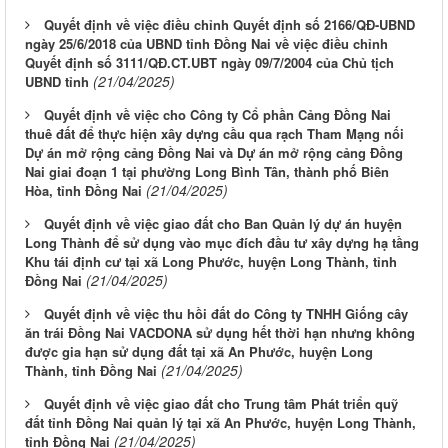
Quyết định về việc điều chỉnh Quyết định số 2166/QĐ-UBND
ngày 25/6/2018 của UBND tỉnh Đồng Nai về việc điều chỉnh
Quyết định số 3111/QĐ.CT.UBT ngày 09/7/2004 của Chủ tịch
(21/04/2025)
UBND tỉnh
Quyết định về việc cho Công ty Cổ phần Cảng Đồng Nai
thuê đất để thực hiện xây dựng cầu qua rạch Tham Mạng nối
Dự án mở rộng cảng Đồng Nai và Dự án mở rộng cảng Đồng
Nai giai đoạn 1 tại phường Long Bình Tân, thành phố Biên
(21/04/2025)
Hòa, tỉnh Đồng Nai
Quyết định về việc giao đất cho Ban Quản lý dự án huyện
Long Thành để sử dụng vào mục đích đầu tư xây dựng hạ tầng
Khu tái định cư tại xã Long Phước, huyện Long Thành, tỉnh
(21/04/2025)
Đồng Nai
Quyết định về việc thu hồi đất do Công ty TNHH Giống cây
ăn trái Đồng Nai VACDONA sử dụng hết thời hạn nhưng không
được gia hạn sử dụng đất tại xã An Phước, huyện Long
(21/04/2025)
Thành, tỉnh Đồng Nai
Quyết định về việc giao đất cho Trung tâm Phát triển quỹ
đất tỉnh Đồng Nai quản lý tại xã An Phước, huyện Long Thành,
(21/04/2025)
tỉnh Đồng Nai