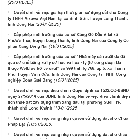
(20/01/2025)
Quyết định về việc gia hạn thời gian sử dụng đất cho Công
ty TNHH Aizawa Việt Nam tại xã Bình Sơn, huyện Long Thành,
(20/01/2025)
tỉnh Đồng Nai
Cấp phép môi trường của cơ sở Cảng Gò Dầu A tại xã
Phước Thái, huyện Long Thành, tỉnh Đồng Nai của Công ty Cổ
(16/01/2025)
phần Cảng Đồng Nai
Cấp phép môi trường của cơ sở “Nhà máy sản xuất da đã
qua sơ chế bằng xử lý cơ học và hóa - lý (từ công đoạn Da
thuộc Wetblue trở về sau)” số 999 tỉnh lộ 768, ấp 5, xã Thạnh
Phú, huyện Vĩnh Cửu, tỉnh Đồng Nai của Công ty TNHH Công
(16/01/2025)
nghiệp Dona Quế Bằng
Quyết định về việc điều chỉnh Quyết định số 1523/QĐ-UBND
ngày 27/5/2014 của UBND tỉnh Đồng Nai về việc điều chỉnh diện
tích thuê đất xây dựng trạm xăng dầu tại phường Suối Tre,
(13/01/2025)
thành phố Long Khánh
Quyết định về việc công nhận quyền sử dụng đất cho Chùa
(10/01/2025)
Pháp Lạc
Quyết định về việc công nhận quyền sử dụng đất cho Giáo