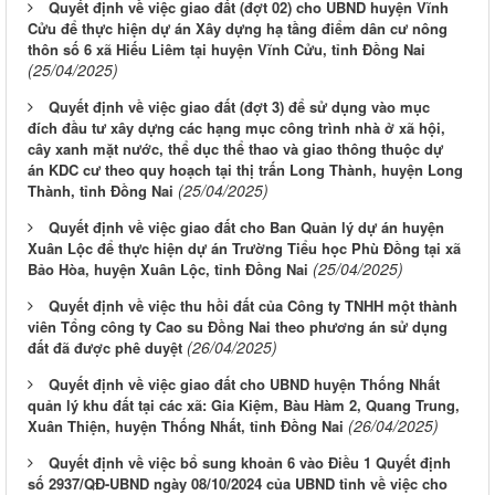
Quyết định về việc giao đất (đợt 02) cho UBND huyện Vĩnh
Cửu để thực hiện dự án Xây dựng hạ tầng điểm dân cư nông
thôn số 6 xã Hiếu Liêm tại huyện Vĩnh Cửu, tỉnh Đồng Nai
(25/04/2025)
Quyết định về việc giao đất (đợt 3) để sử dụng vào mục
đích đầu tư xây dựng các hạng mục công trình nhà ở xã hội,
cây xanh mặt nước, thể dục thể thao và giao thông thuộc dự
án KDC cư theo quy hoạch tại thị trấn Long Thành, huyện Long
(25/04/2025)
Thành, tỉnh Đồng Nai
Quyết định về việc giao đất cho Ban Quản lý dự án huyện
Xuân Lộc để thực hiện dự án Trường Tiểu học Phù Đồng tại xã
(25/04/2025)
Bảo Hòa, huyện Xuân Lộc, tỉnh Đồng Nai
Quyết định về việc thu hồi đất của Công ty TNHH một thành
viên Tổng công ty Cao su Đồng Nai theo phương án sử dụng
(26/04/2025)
đất đã được phê duyệt
Quyết định về việc giao đất cho UBND huyện Thống Nhất
quản lý khu đất tại các xã: Gia Kiệm, Bàu Hàm 2, Quang Trung,
(26/04/2025)
Xuân Thiện, huyện Thống Nhất, tỉnh Đồng Nai
Quyết định về việc bổ sung khoản 6 vào Điều 1 Quyết định
số 2937/QĐ-UBND ngày 08/10/2024 của UBND tỉnh về việc cho