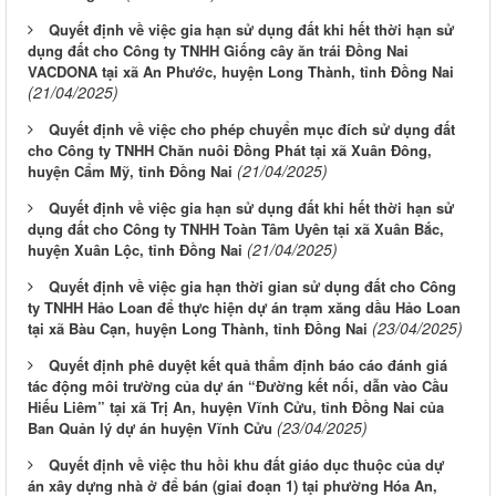
Quyết định về việc gia hạn sử dụng đất khi hết thời hạn sử
dụng đất cho Công ty TNHH Giống cây ăn trái Đồng Nai
VACDONA tại xã An Phước, huyện Long Thành, tỉnh Đồng Nai
(21/04/2025)
Quyết định về việc cho phép chuyển mục đích sử dụng đất
cho Công ty TNHH Chăn nuôi Đồng Phát tại xã Xuân Đông,
(21/04/2025)
huyện Cẩm Mỹ, tỉnh Đồng Nai
Quyết định về việc gia hạn sử dụng đất khi hết thời hạn sử
dụng đất cho Công ty TNHH Toàn Tâm Uyên tại xã Xuân Bắc,
(21/04/2025)
huyện Xuân Lộc, tỉnh Đồng Nai
Quyết định về việc gia hạn thời gian sử dụng đất cho Công
ty TNHH Hảo Loan để thực hiện dự án trạm xăng dầu Hảo Loan
(23/04/2025)
tại xã Bàu Cạn, huyện Long Thành, tỉnh Đồng Nai
Quyết định phê duyệt kết quả thẩm định báo cáo đánh giá
tác động môi trường của dự án “Đường kết nối, dẫn vào Cầu
Hiếu Liêm” tại xã Trị An, huyện Vĩnh Cửu, tỉnh Đồng Nai của
(23/04/2025)
Ban Quản lý dự án huyện Vĩnh Cửu
Quyết định về việc thu hồi khu đất giáo dục thuộc của dự
án xây dựng nhà ở để bán (giai đoạn 1) tại phường Hóa An,