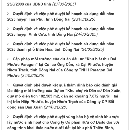
(27/03/2025)
25/8/2008 của UBND tỉnh
Quyết định về việc phê duyệt kế hoạch sử dụng đất năm
(26/03/2025)
2025 huyện Tân Phú, tỉnh Đồng Nai
Quyết định về việc phê duyệt kế hoạch sử dụng đất năm
(24/03/2025)
2025 huyện Vĩnh Cửu, tỉnh Đồng Nai
Quyết định về việc phê duyệt kế hoạch sử dụng đất năm
(24/03/2025)
2025 thành phố Biên Hòa, tỉnh Đồng Nai
Cấp phép môi trường của dự án đầu tư “Khu biệt thự Đại
Phước Paragon” tại Cù lao Ông Cồn, xã Đại Phước, huyện
Nhơn Trạch, tỉnh Đồng Nai của Công ty TNHH Paragon Đại
(24/03/2025)
Phước
Quyết định phê duyệt kết quả thẩm định báo cáo đánh giá
tác động môi trường của Dự án “Khu chợ và Dân cư Dân Xuân,
quy mô diện tích 182.585 m2, dân số khoảng 7.872 người” tại
thị trấn Hiệp Phước, huyện Nhơn Trạch của Công ty CP Bất
(24/03/2025)
động sản Dân Xuân
Quyết định về việc phê duyệt vùng bảo hộ vệ sinh khu vực
lấy nước sinh hoạt cho Công ty Cổ phần Hữu cơ Daito đối với
công trình khai thác nước dưới đất tại khu phố Thiên Bình,