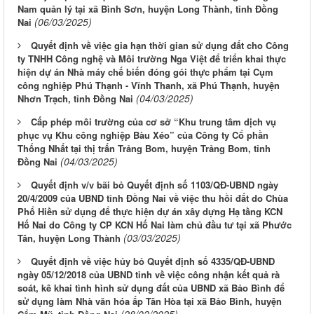
Nam quản lý tại xã Bình Sơn, huyện Long Thành, tỉnh Đồng
(06/03/2025)
Nai
Quyết định về việc gia hạn thời gian sử dụng đất cho Công
ty TNHH Công nghệ và Môi trường Nga Việt để triển khai thực
hiện dự án Nhà máy chế biến đóng gói thực phẩm tại Cụm
công nghiệp Phú Thạnh - Vĩnh Thanh, xã Phú Thạnh, huyện
(04/03/2025)
Nhơn Trạch, tỉnh Đồng Nai
Cấp phép môi trường của cơ sở “Khu trung tâm dịch vụ
phục vụ Khu công nghiệp Bàu Xéo” của Công ty Cổ phần
Thống Nhất tại thị trấn Trảng Bom, huyện Trảng Bom, tỉnh
(04/03/2025)
Đồng Nai
Quyết định v/v bãi bỏ Quyết định số 1103/QĐ-UBND ngày
20/4/2009 của UBND tỉnh Đồng Nai về việc thu hồi đất do Chùa
Phổ Hiền sử dụng để thực hiện dự án xây dựng Hạ tầng KCN
Hố Nai do Công ty CP KCN Hố Nai làm chủ đầu tư tại xã Phước
(03/03/2025)
Tân, huyện Long Thành
Quyết định về việc hủy bỏ Quyết định số 4335/QĐ-UBND
ngày 05/12/2018 của UBND tỉnh về việc công nhận kết quả rà
soát, kê khai tình hình sử dụng đất của UBND xã Bảo Bình để
sử dụng làm Nhà văn hóa ấp Tân Hòa tại xã Bảo Bình, huyện