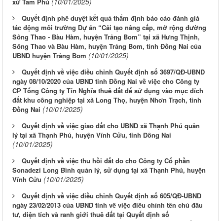
(10/01/2025)
xứ Tam Phú
Quyết định phê duyệt kết quả thẩm định báo cáo đánh giá
tác động môi trường Dự án “Cải tạo nâng cấp, mở rộng đường
Sông Thao - Bàu Hàm, huyện Trảng Bom” tại xã Hưng Thịnh,
Sông Thao và Bàu Hàm, huyện Trảng Bom, tỉnh Đồng Nai của
(10/01/2025)
UBND huyện Trảng Bom
Quyết định về việc điều chỉnh Quyết định số 3697/QĐ-UBND
ngày 08/10/2020 của UBND tỉnh Đồng Nai về việc cho Công ty
CP Tổng Công ty Tín Nghĩa thuê đất để sử dụng vào mục đích
đất khu công nghiệp tại xã Long Thọ, huyện Nhơn Trạch, tỉnh
(10/01/2025)
Đồng Nai
Quyết định về việc giao đất cho UBND xã Thạnh Phú quản
lý tại xã Thạnh Phú, huyện Vĩnh Cửu, tỉnh Đồng Nai
(10/01/2025)
Quyết định về việc thu hồi đất do cho Công ty Cổ phần
Sonadezi Long Bình quản lý, sử dụng tại xã Thạnh Phú, huyện
(10/01/2025)
Vĩnh Cửu
Quyết định về việc điều chỉnh Quyết định số 605/QĐ-UBND
ngày 23/02/2013 của UBND tỉnh về việc điều chỉnh tên chủ đầu
tư, diện tích và ranh giới thuê đất tại Quyết định số