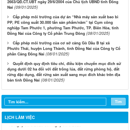
2663/QĐ.CT.UBT ngày 29/6/2004 của Chủ tịch UBND tỉnh Đồng
(09/01/2025)
Nai
Cấp phép môi trường của dự án “Nhà máy sản xuất bao bì
PP, PE công suất 30.000 tấn sản phẩm/năm” tại Cụm công
nghiệp Tam Phước 1, phường Tam Phước, TP. Biên Hòa, tỉnh
(08/01/2025)
Đồng Nai của Công ty Cổ phần Trung Đông
Cấp phép môi trường của cơ sở cảng Gò Dầu B tại xã
Phước Thái, huyện Long Thành, tỉnh Đồng Nai của Công ty Cổ
(08/01/2025)
phần Cảng Đồng Nai
Quyết định quy định tiêu chí, điều kiện chuyển mục đích sử
dụng dưới 02 ha đối với đất trồng lúa, đất rừng phòng hộ, đất
rừng đặc dụng, đất rừng sản xuất sang mục đích khác trên địa
(08/01/2025)
bàn tỉnh Đồng Nai
Tìm
LỊCH LÀM VIỆC
Từ ngày 03/8/2026 đến ngày 09/8/2026