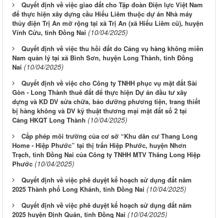
Quyết định về việc giao đất cho Tập đoàn Điện lực Việt Nam
để thực hiện xây dựng cầu Hiếu Liêm thuộc dự án Nhà máy
thủy điện Trị An mở rộng tại xã Trị An (xã Hiếu Liêm cũ), huyện
(10/04/2025)
Vĩnh Cửu, tỉnh Đồng Nai
Quyết định về việc thu hồi đất do Cảng vụ hàng không miền
Nam quản lý tại xã Bình Sơn, huyện Long Thành, tỉnh Đồng
(10/04/2025)
Nai
Quyết định về việc cho Công ty TNHH phục vụ mặt đất Sài
Gòn - Long Thành thuê đất để thực hiện Dự án đầu tư xây
dựng và KD DV sửa chữa, bảo dưỡng phương tiện, trang thiết
bị hàng không và DV kỹ thuật thương mại mặt đất số 2 tại
(10/04/2025)
Cảng HKQT Long Thành
Cấp phép môi trường của cơ sở “Khu dân cư Thang Long
Home - Hiệp Phước” tại thị trấn Hiệp Phước, huyện Nhơn
Trạch, tỉnh Đồng Nai của Công ty TNHH MTV Thăng Long Hiệp
(10/04/2025)
Phước
Quyết định về việc phê duyệt kế hoạch sử dụng đất năm
(10/04/2025)
2025 Thành phố Long Khánh, tỉnh Đồng Nai
Quyết định về việc phê duyệt kế hoạch sử dụng đất năm
(10/04/2025)
2025 huyện Định Quán, tỉnh Đồng Nai