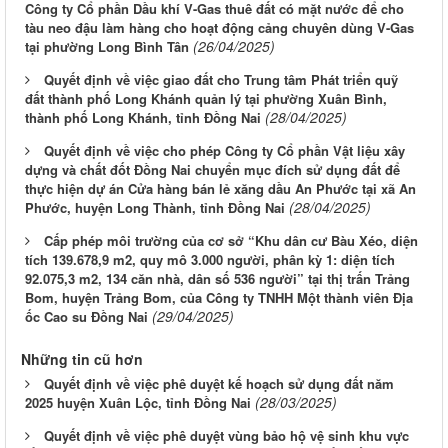
Công ty Cổ phần Dầu khí V-Gas thuê đất có mặt nước để cho
tàu neo đậu làm hàng cho hoạt động cảng chuyên dùng V-Gas
(26/04/2025)
tại phường Long Bình Tân
Quyết định về việc giao đất cho Trung tâm Phát triển quỹ
đất thành phố Long Khánh quản lý tại phường Xuân Bình,
(28/04/2025)
thành phố Long Khánh, tỉnh Đồng Nai
Quyết định về việc cho phép Công ty Cổ phần Vật liệu xây
dựng và chất đốt Đồng Nai chuyển mục đích sử dụng đất để
thực hiện dự án Cửa hàng bán lẻ xăng dầu An Phước tại xã An
(28/04/2025)
Phước, huyện Long Thành, tỉnh Đồng Nai
Cấp phép môi trường của cơ sở “Khu dân cư Bàu Xéo, diện
tích 139.678,9 m2, quy mô 3.000 người, phân kỳ 1: diện tích
92.075,3 m2, 134 căn nhà, dân số 536 người” tại thị trấn Trảng
Bom, huyện Trảng Bom, của Công ty TNHH Một thành viên Địa
(29/04/2025)
ốc Cao su Đồng Nai
Những tin cũ hơn
Quyết định về việc phê duyệt kế hoạch sử dụng đất năm
(28/03/2025)
2025 huyện Xuân Lộc, tỉnh Đồng Nai
Quyết định về việc phê duyệt vùng bảo hộ vệ sinh khu vực